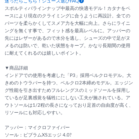
迷ったらこちら！シューズ選びFAQ
スポルティバラインナップ中最高の快適モデル！カタナをベ
ースにより現在のクライミングに合うように再設計。全ての
パーツを柔らかくしてスメア力を大幅に向上。さらにライニ
ングを無くす事で、フィット感を最高レベルに。アッパーの
先にはレザーがあるので水分を逃し、シューズの中で足がヌ
メるのは防いで、乾いた状態をキープ。かなり長期間の使用
に耐えてくれるのは嬉しいポイント。
▼商品詳細
インドアでの使用を考慮した「P3」採用ベルクロモデル。大
きめのトウラバーを持つ、ベルクロ2本締めモデル。エッジン
グ性能を引き出すためフルレングスのミッドソールを採用し
ているが足裏感覚を犠牲ににしない工夫が施されている。ア
ウトソールは1/2程の長さになっており足首の自由度が高く、
リソールにも対応しやすい。
アッパー：マイクロファイバー
ソール：ビブラムXSエッジ 4.0?