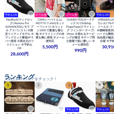
予約もOK
メール便
メール便
予約もOK
MadRock(マッドロッ
CXM(シーバイエム)
GUARD-TEX(ガードテ
UNPARALL
ク) Remora Pro
MOTTO T-shirt(モット
ックス) Climbing
ラレル) TN-F
ADVANCED(レモラ プ
ー Tシャツ) ※コット
FingerTape(クライミン
ィーエヌ-フ
ロ アドバンスト) ※限
ン100%で最適な着心
グ フィンガー テープ)
※楢崎智亜共
定リミテッドモデル ※
地 ※クライミングの本
19mm ※登れるテーピ
ハードな剛性
マッドロック最強XFラ
質を胸に表現 ※メール
ングが復活 ※テープ同
自由度が融合
バー採用 ※異次元のフ
便対応
士接着で肌に優しい ※
仕様 ※予
リクション ※予約も
メール便対応
5,500円
30,9
OK
990円
28,600円
ランキング
人気上昇中のギアをチェック！
1
2
3
4
予約もOK
予約もOK