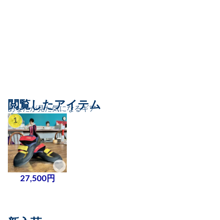
閲覧したアイテム
あなたが見た気になるギア
1
27,500円