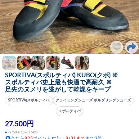
SPORTIVA(スポルティバ) KUBO(クボ) ※
スポルティバ史上最も快適で高耐久 ※
足先のヌメリを逃がして乾燥をキープ
SPORTIVA(スポルティバ)
クライミングシューズ ボルダリングシューズ
スポルティバ
27,500円
●
-27500- 159877495
今なら
825
ポイント付与！
8/31まで
まで3倍