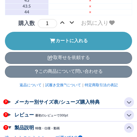
43
×
43.5
×
44
×
お気に入り
購入数
カートに入れる
取寄せを依頼する
この商品について問い合わせる
返品について
｜
試履き交換™について
｜
特定商取引法の表記
メーカー別サイズ表/シューズ購入特典
レビュー
最初のレビューで300pt
製品説明
特徴・仕様・動画