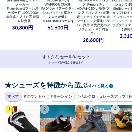
Beastmaker(ビースト
MOON(ムーン)
MadRock(マッドロッ
FRICTIONL
メーカー)
WARRIOR CRASH
ク) Remora Pro
ションラボ) S
Fingerboard(フィンガ
PAD(ウォリアークラッ
ADVANCED(レモラ プ
Stuff(シー
ーボード) 1000/2000
シュパッド) ※厚みと
ロ アドバンスト) ※限
タッフ) レギ
※公式アプリ対応 ※指
丈夫さが魅力
定リミテッドモデル ※
イジェニック
トレ決定版
※130×100×12cm 6kg
マッドロック最強XFラ
ールフリー 
バー採用 ※異次元のフ
ップクライマ
30,800円
61,600円
リクション ※予約も
予約も
OK
2,31
28,600円
オトクなセールやセット
シューズを特徴から探せます
★シューズを特徴から選ぶ
すべて見る
すべて
#ダウントゥ
#ターンイン
#ベルクロ
#レースアップ #
1
2
3
4