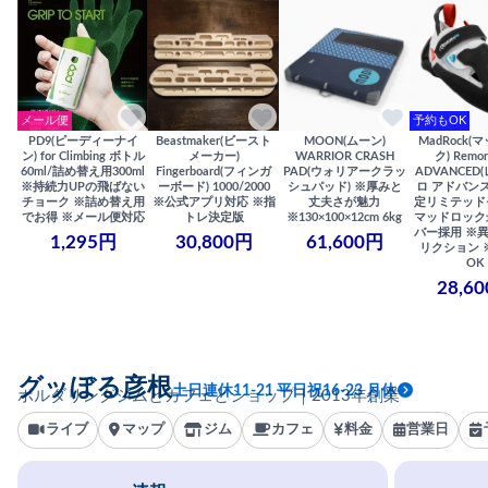
メール便
予約もOK
PD9(ピーディーナイ
Beastmaker(ビースト
MOON(ムーン)
MadRock(
ン) for Climbing ボトル
メーカー)
WARRIOR CRASH
ク) Remor
60ml/詰め替え用300ml
Fingerboard(フィンガ
PAD(ウォリアークラッ
ADVANCED
※持続力UPの飛ばない
ーボード) 1000/2000
シュパッド) ※厚みと
ロ アドバンス
チョーク ※詰め替え用
※公式アプリ対応 ※指
丈夫さが魅力
定リミテッド
でお得 ※メール便対応
トレ決定版
※130×100×12cm 6kg
マッドロック
バー採用 ※
1,295円
30,800円
61,600円
リクション 
OK
28,6
グッぼる彦根
土日連休11-21 平日祝16-23 月休
ボルダリングジムとカフェとショップ｜2013年創業
ライブ
マップ
ジム
カフェ
料金
営業日