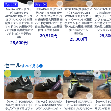
予約もOK
予約もOK
MadRock(マッドロッ
UNPARALLEL(アンパ
SPORTIVA(スポルティ
SPORTIVA
ク) Remora Pro
ラレル) TN-FINITY(テ
バ) SKWAMA LITE
バ) Solutio
ADVANCED(レモラ プ
ィーエヌ-フィニティ)
WOMAN(スクワマ ラ
JR(ソリュー
ロ アドバンスト) ※限
※楢崎智亜共同開発 ※
イト ウーマン) ※適度
ンプ ジュニア
定リミテッドモデル ※
ハードな剛性パワーと
なダウントゥ ※軽量で
ニア特化モデ
マッドロック最強XFラ
自由度が融合した最強
高いねじれ剛性 ※高感
期の足に最適
バー採用 ※異次元のフ
仕様 ※予約もOK
度FriXionソール
ンションバ
リクション ※予約も
※185g
30,910円
25,3
OK
25,300円
28,600円
セール
すべて見る
1
2
3
4
【セール】SCARPA(ス
【セール】SCARPA(ス
【セール】SCARPA(ス
【セール】SC
カルパ) DRAGO XT(ド
カルパ) INSTINCT VSR
カルパ) ORIGIN VS
カルパ) ORIG
ラゴ XT) ※ドラゴファ
LV(インスティンクト
WMN(オリジンVSウー
リジンVS) 