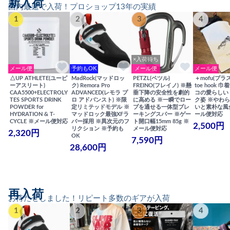
新入荷
国内最速で入荷！プロショップ13年の実績
1
2
3
4
×入荷待ち
メール便
予約もOK
メール便
メール便
△UP ATHLETE(ユーピ
MadRock(マッドロッ
PETZL(ペツル)
＋mofu(プラ
ーアスリート)
ク) Remora Pro
FREINO(フレイノ) ※懸
toe hook 
CAA5500+ELECTROLY
ADVANCED(レモラ プ
垂下降の安全性を劇的
コの愛らしい
TES SPORTS DRINK
ロ アドバンスト) ※限
に高める ※一瞬でロー
ク姿 ※やわ
POWDER for
定リミテッドモデル ※
プを通せる一体型ブレ
いと素朴な風
HYDRATION & T-
マッドロック最強XFラ
ーキングスパー ※ゲー
ール便対応
CYCLE ※メール便対応
バー採用 ※異次元のフ
ト開口幅15mm 85g ※
2,500円
リクション ※予約も
メール便対応
2,320円
OK
7,590円
28,600円
再入荷
お待たせしました！リピート多数のギアが入荷
1
2
3
4