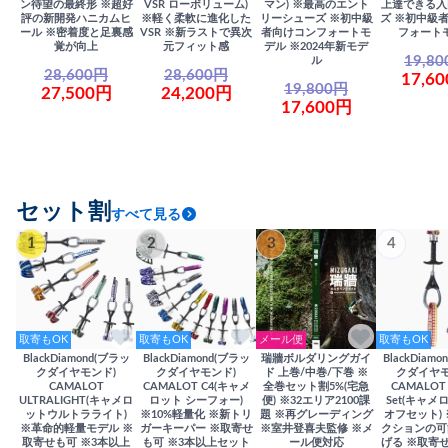
ン待望の最終形 ※超好
VSR ローボリューム)
マン) ※最高のエント
上達できる入
評の新開発ハニカムヒ
※軽く柔軟に進化した
リーシューズ ※初中級
ズ ※初中級
ール ※密着度と足裏感
VSR ※新ラストで異次
者向けコンフォートモ
フォート
覚が向上
元フィット感
デル ※2024年新モデ
19,8
ル
28,600円
28,600円
17,6
19,800円
27,500円
24,200円
17,600円
セット割
すべて見る
1
2
3
4
取寄もOK
取寄もOK
メール便
取寄もOK
BlackDiamond(ブラッ
BlackDiamond(ブラッ
瑞牆ボルダリングガイ
BlackDiam
クダイヤモンド)
クダイヤモンド)
ド 上巻/中巻/下巻 ※
クダイヤモ
CAMALOT
CAMALOT C4(キャメ
全巻セット割5%(宅急
CAMALOT 
ULTRALIGHT(キャメロ
ロット シーフォー)
便) ※32エリア2100課
Set(キャメロ
ットウルトラライト)
※10%軽量化 ※新トリ
題 ※再グレーディング
オフセット)
※革命的軽量モデル ※
ガーキーパー ※取寄せ
※室井登喜夫監修 ※メ
クションの可
取寄せも可 ※3本以上
も可 ※3本以上セット
ール便対応
げる ※取寄せ