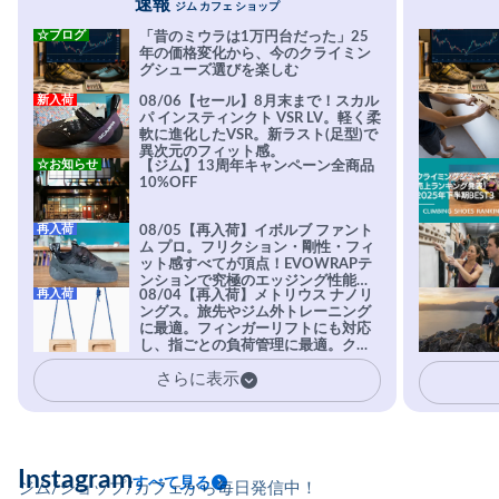
速報
ジム カフェ ショップ
☆ブログ
「昔のミウラは1万円台だった」25
年の価格変化から、今のクライミン
グシューズ選びを楽しむ
新入荷
08/06【セール】8月末まで！スカル
パ インスティンクト VSR LV。軽く柔
軟に進化したVSR。新ラスト(足型)で
異次元のフィット感。
☆お知らせ
【ジム】13周年キャンペーン全商品
10%OFF
再入荷
08/05【再入荷】イボルブ ファント
ム プロ。フリクション・剛性・フィ
ット感すべてが頂点！EVOWRAPテ
ンションで究極のエッジング性能を
再入荷
08/04【再入荷】メトリウス ナノリ
実現。進化系ラバーEvo-74はTRAX
ングス。旅先やジム外トレーニング
を凌駕する粘着力で極小ホールドに
に最適。フィンガーリフトにも対応
安心感。
し、指ごとの負荷管理に最適。クラ
イマーの指を本気で鍛えるギア。
さらに表示
Instagram
すべて見る
ジム/ショップ/カフェから毎日発信中！