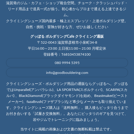
滋賀発のジム・カフェ・ショップ複合空間。チョーク・クラッシュパッド・
リード用品まで道具一式が揃う。初心者からプロまで通える上達できるジ
ム。
クライミングシューズ国内最多・極上エスプレッソ・上達ボルダリング壁。
自然・挑戦・冒険が好きな方、ぜひお越しください
グッぼる ボルダリングCafe クライミング通販
〒522-0043 滋賀県彦根市小泉町34-8
平日16:00～23:00 土日祝11:00～21:00 月曜定休
登録番号：T6810453874100
080 9994 5395
info@goodbouldering.com
クライミングシューズ・ボルダリング用品の通販ならグッぼるへ。グッぼる
ではUnparallel(アンパラレル)、LA SPORTIVA(スポルティバ)、SCARPA(スカ
ルパ) 、BlackDiamond(ブラックダイヤモンド)を始め、Beastmaker(ビースト
メーカー)、fazaBrush(ファザブラシ)など希少なメーカーも取り揃えていま
す。クライミングシューズ購入は「送料無料」。購入後もピッタリ合うまで
お付き合いする「試履き交換無料」。あなたにピッタリのギアを見つけて、
岩やジムでトレーニングに臨みましょう。
当サイトに掲載の画像および文書の無断転載は禁止です。