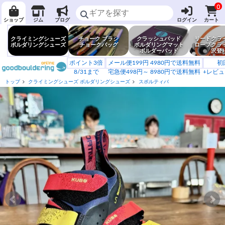
0
ショップ
ジム
ブログ
ログイン
カート
クライミングシューズ
チョーク ブラシ
クラッシュパッド
リードクラ
ボルダリングシューズ
チョークバッグ
ボルダリングマット
ロープクラ
ボルダーパッド
沢登
ポイント3倍
メール便199円 4980円で送料無料
初
8/31まで
宅急便498円～ 8980円で送料無料
+レビュ
トップ
クライミングシューズ ボルダリングシューズ
スポルティバ