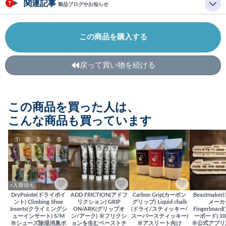
関連記事
製品ブログやお知らせ
この商品を購入する
戻って買い物を続ける
この商品を買った人は、
こんな商品も買っています
×入荷待ち
DryPointe(ドライポイ
ADD FRICTION(アドフ
Carbon Grip(カーボン
Beastmake
ント) Climbing Shoe
リクション) GRIP
グリップ) Liquid chalk
メーカ
Inserts(クライミングシ
ON/ARK(グリップオ
(ドライ/スティッキー/
Fingerboa
ューインサート) S/M
ン/アーク) ※フリクシ
スーパースティッキー)
ーボード) 100
※シューズ除湿消臭ボ
ョンを生むペーストチ
※アスリート向け
※公式アプリ