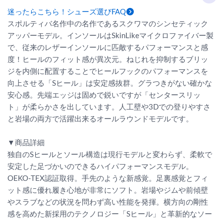
迷ったらこちら！シューズ選びFAQ
スポルティバ名作中の名作であるスクワマのシンセティック
アッパーモデル。インソールはSkinLikeマイクロファイバー製
で、従来のレザーインソールに匹敵するパフォーマンスと感
度！ヒールのフィット感が異次元。ねじれを抑制するブリッ
ジを内側に配置することでヒールフックのパフォーマンスを
向上させる「Sヒール」は安定感抜群。グラつきがない確かな
安心感。先端エッジは固めで鋭いですが「センタースリッ
ト」が柔らかさを出しています。人工壁や3Dでの登りやすさ
と岩場の両方で活躍出来るオールラウンドモデルです。
▼商品詳細
独自のSヒールとソール構造は現行モデルと変わらず、柔軟で
安定した足づかいのできるハイパフォーマンスモデル。
OEKO-TEX認証取得。手先のような新感覚。足裏感覚とフィ
ット感に優れ履き心地が非常にソフト。岩場やジムや前傾壁
やスラブなどの状況を問わず高い性能を発揮。横方向の剛性
感を高めた新採用のテクノロジー「Sヒール」と革新的なソー