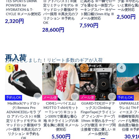
TES SPORTS DRINK
ロ アドバンスト) ※限
に高める ※一瞬でロー
ク姿 ※やわ
POWDER for
定リミテッドモデル ※
プを通せる一体型ブレ
いと素朴な風
HYDRATION & T-
マッドロック最強XFラ
ーキングスパー ※ゲー
ール便対応
CYCLE ※メール便対応
バー採用 ※異次元のフ
ト開口幅15mm 85g ※
2,500円
リクション ※予約も
メール便対応
2,320円
OK
7,590円
28,600円
再入荷
お待たせしました！リピート多数のギアが入荷
1
2
3
4
予約もOK
メール便
メール便
予約もOK
MadRock(マッドロッ
CXM(シーバイエム)
GUARD-TEX(ガードテ
UNPARALL
ク) Remora Pro
MOTTO T-shirt(モット
ックス) Climbing
ラレル) TN-F
ADVANCED(レモラ プ
ー Tシャツ) ※コット
FingerTape(クライミン
ィーエヌ-フ
ロ アドバンスト) ※限
ン100%で最適な着心
グ フィンガー テープ)
※楢崎智亜共
定リミテッドモデル ※
地 ※クライミングの本
19mm ※登れるテーピ
ハードな剛性
マッドロック最強XFラ
質を胸に表現 ※メール
ングが復活 ※テープ同
自由度が融合
バー採用 ※異次元のフ
便対応
士接着で肌に優しい ※
仕様 ※予
リクション ※予約も
メール便対応
5,500円
30,9
OK