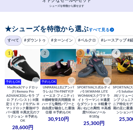
オトクなセールやセット
シューズを特徴から探せます
★シューズを特徴から選ぶ
すべて見る
すべて
#ダウントゥ
#ターンイン
#ベルクロ
#レースアップ #
1
2
3
4
予約もOK
予約もOK
MadRock(マッドロッ
UNPARALLEL(アンパ
SPORTIVA(スポルティ
SPORTIVA
ク) Remora Pro
ラレル) TN-FINITY(テ
バ) SKWAMA LITE
バ) Solutio
ADVANCED(レモラ プ
ィーエヌ-フィニティ)
WOMAN(スクワマ ラ
JR(ソリュー
ロ アドバンスト) ※限
※楢崎智亜共同開発 ※
イト ウーマン) ※適度
ンプ ジュニア
定リミテッドモデル ※
ハードな剛性パワーと
なダウントゥ ※軽量で
ニア特化モデ
マッドロック最強XFラ
自由度が融合した最強
高いねじれ剛性 ※高感
期の足に最適
バー採用 ※異次元のフ
仕様 ※予約もOK
度FriXionソール
ンションバ
リクション ※予約も
※185g
30,910円
25,3
OK
25,300円
28,600円