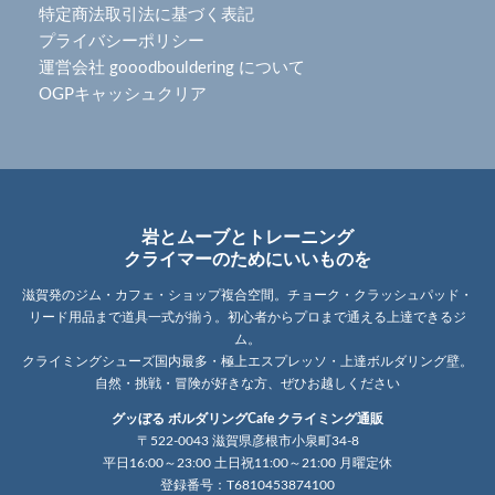
特定商法取引法に基づく表記
プライバシーポリシー
運営会社 gooodbouldering について
OGPキャッシュクリア
岩とムーブとトレーニング
クライマーのためにいいものを
滋賀発のジム・カフェ・ショップ複合空間。チョーク・クラッシュパッド・
リード用品まで道具一式が揃う。初心者からプロまで通える上達できるジ
ム。
クライミングシューズ国内最多・極上エスプレッソ・上達ボルダリング壁。
自然・挑戦・冒険が好きな方、ぜひお越しください
グッぼる ボルダリングCafe クライミング通販
〒522-0043 滋賀県彦根市小泉町34-8
平日16:00～23:00 土日祝11:00～21:00 月曜定休
登録番号：T6810453874100