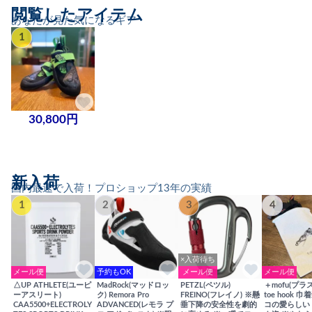
閲覧したアイテム
あなたが見た気になるギア
1
30,800円
新入荷
国内最速で入荷！プロショップ13年の実績
1
2
3
4
×入荷待ち
メール便
予約もOK
メール便
メール便
△UP ATHLETE(ユーピ
MadRock(マッドロッ
PETZL(ペツル)
＋mofu(プラ
ーアスリート)
ク) Remora Pro
FREINO(フレイノ) ※懸
toe hook 
CAA5500+ELECTROLY
ADVANCED(レモラ プ
垂下降の安全性を劇的
コの愛らしい