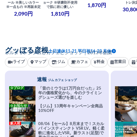
ール ※美しいカラー
ョーク ※研磨剤不使用
トレ決
1,870円
※一点もの ※再販未定
で肌に岩に優しい
30,8
2,090円
1,810円
グッぼる彦根
土日連休11-21 平日祝16-23 月休
ボルダリングジムとカフェとショップ｜2013年創業
ライブ
マップ
ジム
カフェ
料金
営業日
速報
ジム カフェ ショップ
☆ブログ
「昔のミウラは1万円台だった」25
年の価格変化から、今のクライミン
グシューズ選びを楽しむ
☆お知らせ
【ジム】13周年キャンペーン全商品
10%OFF
新入荷
08/06【セール】8月末まで！スカル
パ インスティンクト VSR LV。軽く柔
軟に進化したVSR。新ラスト(足型)で