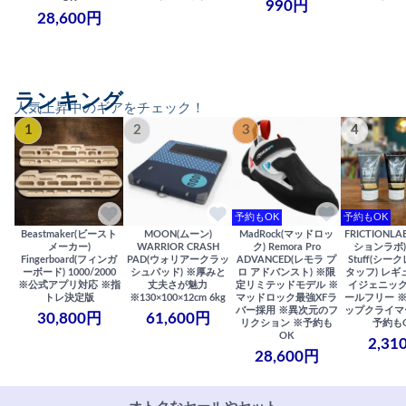
990円
28,600円
ランキング
人気上昇中のギアをチェック！
1
2
3
4
予約もOK
予約もOK
Beastmaker(ビースト
MOON(ムーン)
MadRock(マッドロッ
FRICTIONL
メーカー)
WARRIOR CRASH
ク) Remora Pro
ションラボ) S
Fingerboard(フィンガ
PAD(ウォリアークラッ
ADVANCED(レモラ プ
Stuff(シー
ーボード) 1000/2000
シュパッド) ※厚みと
ロ アドバンスト) ※限
タッフ) レギ
※公式アプリ対応 ※指
丈夫さが魅力
定リミテッドモデル ※
イジェニック
トレ決定版
※130×100×12cm 6kg
マッドロック最強XFラ
ールフリー 
バー採用 ※異次元のフ
ップクライマ
30,800円
61,600円
リクション ※予約も
予約も
OK
2,31
28,600円