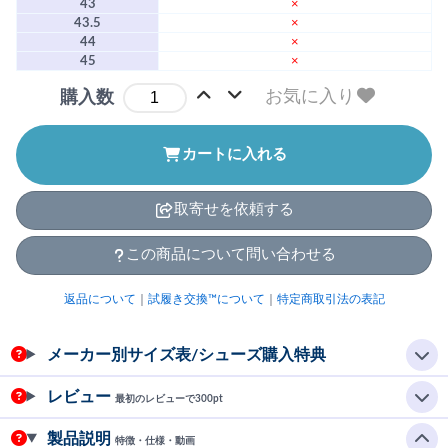
43
×
43.5
×
44
×
45
×
お気に入り
購入数
カートに入れる
取寄せを依頼する
この商品について問い合わせる
返品について
｜
試履き交換™について
｜
特定商取引法の表記
メーカー別サイズ表/シューズ購入特典
レビュー
最初のレビューで300pt
製品説明
特徴・仕様・動画