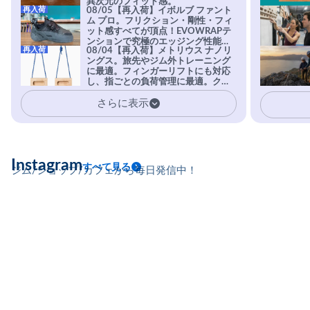
異次元のフィット感。
再入荷
08/05【再入荷】イボルブ ファント
ム プロ。フリクション・剛性・フィ
ット感すべてが頂点！EVOWRAPテ
ンションで究極のエッジング性能を
再入荷
08/04【再入荷】メトリウス ナノリ
実現。進化系ラバーEvo-74はTRAX
ングス。旅先やジム外トレーニング
を凌駕する粘着力で極小ホールドに
に最適。フィンガーリフトにも対応
安心感。
し、指ごとの負荷管理に最適。クラ
イマーの指を本気で鍛えるギア。
さらに表示
Instagram
すべて見る
ジム/ショップ/カフェから毎日発信中！