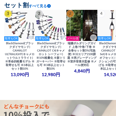
セット割
すべて見る
1
2
3
4
取寄もOK
取寄もOK
メール便
取寄もOK
BlackDiamond(ブラッ
BlackDiamond(ブラッ
瑞牆ボルダリングガイ
BlackDiam
クダイヤモンド)
クダイヤモンド)
ド 上巻/中巻/下巻 ※
クダイヤモ
CAMALOT
CAMALOT C4(キャメ
全巻セット割5%(宅急
CAMALOT 
ULTRALIGHT(キャメロ
ロット シーフォー)
便) ※32エリア2100課
Set(キャメロ
ットウルトラライト)
※10%軽量化 ※新トリ
題 ※再グレーディング
オフセット)
※革命的軽量モデル ※
ガーキーパー ※取寄せ
※室井登喜夫監修 ※メ
クションの可
取寄せも可 ※3本以上
も可 ※3本以上セット
ール便対応
げる ※取寄せ
セット割10%
割10%
本以上セット
4,840円
13,090円
12,980円
14,5