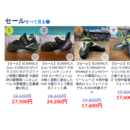
セール
すべて見る
1
2
3
4
【セール】SCARPA(ス
【セール】SCARPA(ス
【セール】SCARPA(ス
【セール】SC
カルパ) DRAGO XT(ド
カルパ) INSTINCT VSR
カルパ) ORIGIN VS
カルパ) ORIG
ラゴ XT) ※ドラゴファ
LV(インスティンクト
WMN(オリジンVSウー
リジンVS) 
ン待望の最終形 ※超好
VSR ローボリューム)
マン) ※最高のエント
上達できる入
評の新開発ハニカムヒ
※軽く柔軟に進化した
リーシューズ ※初中級
ズ ※初中級
ール ※密着度と足裏感
VSR ※新ラストで異次
者向けコンフォートモ
フォート
覚が向上
元フィット感
デル ※2024年新モデ
19,8
ル
28,600円
28,600円
17,6
19,800円
27,500円
24,200円
17,600円