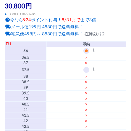
30,800円
●
-30800- 170797686
今なら
924
ポイント付与！
8/31まで
まで3倍
メール便199円 4980円で送料無料！
宅急便498円～ 8980円で送料無料！
在庫残り2
EU
即納
1
36
36.5
×
37
×
1
37.5
38
×
38.5
×
39
×
39.5
×
40
×
40.5
×
41
×
41.5
×
42
×
42.5
×