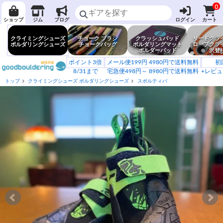
0
ショップ
ジム
ブログ
ログイン
カート
クライミングシューズ
チョーク ブラシ
クラッシュパッド
リードクラ
ボルダリングシューズ
チョークバッグ
ボルダリングマット
ロープクラ
ボルダーパッド
沢登
ポイント3倍
メール便199円 4980円で送料無料
初
8/31まで
宅急便498円～ 8980円で送料無料
+レビュ
トップ
クライミングシューズ ボルダリングシューズ
スポルティバ