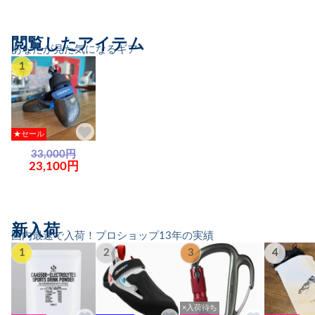
閲覧したアイテム
あなたが見た気になるギア
1
★セール
33,000円
23,100円
新入荷
国内最速で入荷！プロショップ13年の実績
1
2
3
4
×入荷待ち