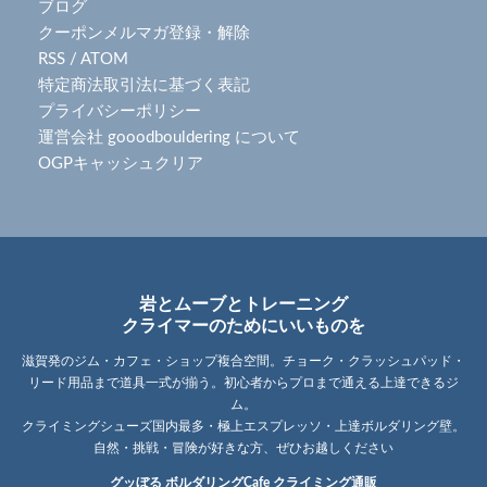
ブログ
クーポンメルマガ登録・解除
RSS
/
ATOM
特定商法取引法に基づく表記
プライバシーポリシー
運営会社 gooodbouldering について
OGPキャッシュクリア
岩とムーブとトレーニング
クライマーのためにいいものを
滋賀発のジム・カフェ・ショップ複合空間。チョーク・クラッシュパッド・
リード用品まで道具一式が揃う。初心者からプロまで通える上達できるジ
ム。
クライミングシューズ国内最多・極上エスプレッソ・上達ボルダリング壁。
自然・挑戦・冒険が好きな方、ぜひお越しください
グッぼる ボルダリングCafe クライミング通販