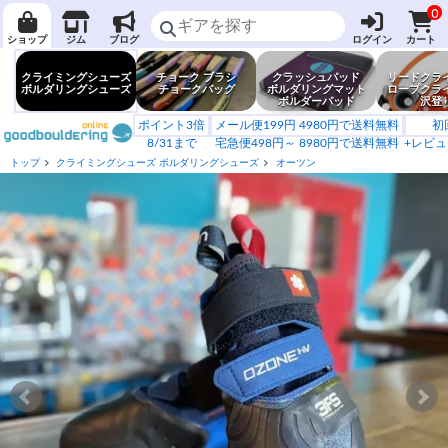
0
ショップ
ジム
ブログ
ログイン
カート
クライミングシューズ
チョーク ブラシ
クラッシュパッド
リードクラ
ボルダリングシューズ
チョークバッグ
ボルダリングマット
ロープクラ
ボルダーパッド
沢登
ポイント3倍
メール便199円 4980円で送料無料
初
8/31まで
宅急便498円～ 8980円で送料無料
+レビュ
トップ
クライミングシューズ ボルダリングシューズ
オーツン