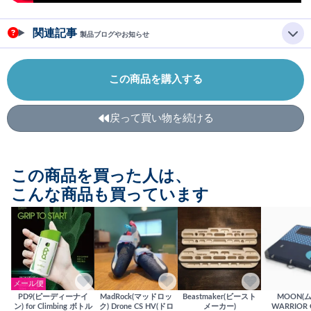
関連記事
製品ブログやお知らせ
この商品を購入する
戻って買い物を続ける
この商品を買った人は、
こんな商品も買っています
メール便
PD9(ピーディーナイ
MadRock(マッドロッ
Beastmaker(ビースト
MOON(
ン) for Climbing ボトル
ク) Drone CS HV(ドロ
メーカー)
WARRIOR 