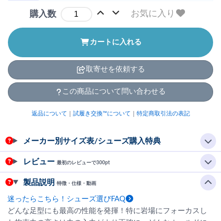
お気に入り
購入数
カートに入れる
取寄せを依頼する
この商品について問い合わせる
返品について
｜
試履き交換™について
｜
特定商取引法の表記
メーカー別サイズ表/シューズ購入特典
レビュー
最初のレビューで300pt
製品説明
特徴・仕様・動画
迷ったらこちら！シューズ選びFAQ
どんな足型にも最高の性能を発揮！特に岩場にフォーカスし