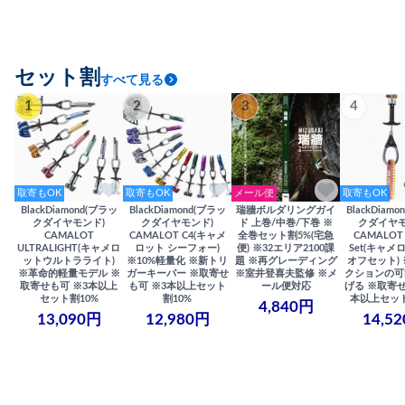
セット割
すべて見る
1
2
3
4
取寄もOK
取寄もOK
メール便
取寄もOK
BlackDiamond(ブラッ
BlackDiamond(ブラッ
瑞牆ボルダリングガイ
BlackDiam
クダイヤモンド)
クダイヤモンド)
ド 上巻/中巻/下巻 ※
クダイヤモ
CAMALOT
CAMALOT C4(キャメ
全巻セット割5%(宅急
CAMALOT 
ULTRALIGHT(キャメロ
ロット シーフォー)
便) ※32エリア2100課
Set(キャメロ
ットウルトラライト)
※10%軽量化 ※新トリ
題 ※再グレーディング
オフセット)
※革命的軽量モデル ※
ガーキーパー ※取寄せ
※室井登喜夫監修 ※メ
クションの可
取寄せも可 ※3本以上
も可 ※3本以上セット
ール便対応
げる ※取寄せ
セット割10%
割10%
本以上セット
4,840円
13,090円
12,980円
14,5