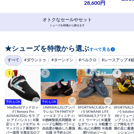
28,600円
オトクなセールやセット
シューズを特徴から探せます
★シューズを特徴から選ぶ
すべて見る
すべて
#ダウントゥ
#ターンイン
#ベルクロ
#レースアップ #
1
2
3
4
予約もOK
予約もOK
MadRock(マッドロッ
UNPARALLEL(アンパ
SPORTIVA(スポルティ
SPORTIVA
ク) Remora Pro
ラレル) TN-FINITY(テ
バ) SKWAMA LITE
バ) Solutio
ADVANCED(レモラ プ
ィーエヌ-フィニティ)
WOMAN(スクワマ ラ
JR(ソリュー
ロ アドバンスト) ※限
※楢崎智亜共同開発 ※
イト ウーマン) ※適度
ンプ ジュニア
定リミテッドモデル ※
ハードな剛性パワーと
なダウントゥ ※軽量で
ニア特化モデ
マッドロック最強XFラ
自由度が融合した最強
高いねじれ剛性 ※高感
期の足に最適
バー採用 ※異次元のフ
仕様 ※予約もOK
度FriXionソール
ンションバ