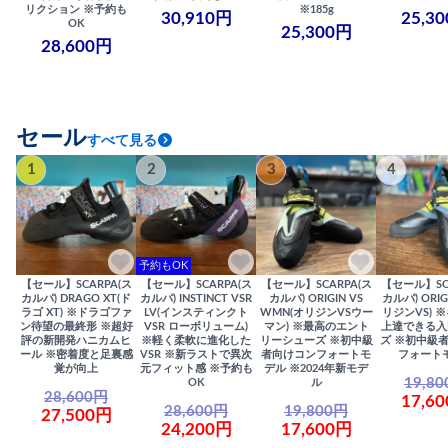
リクション ※予約も
※185g
30,910円
25,3
OK
25,300円
28,600円
セール
すべて見る
1
2
3
4
予約もOK
【セール】SCARPA(ス
【セール】SCARPA(ス
【セール】SCARPA(ス
【セール】SC
カルパ) DRAGO XT(ド
カルパ) INSTINCT VSR
カルパ) ORIGIN VS
カルパ) ORIG
ラゴ XT) ※ドラゴファ
LV(インスティンクト
WMN(オリジンVSウー
リジンVS) 
ン待望の最終形 ※超好
VSR ローボリューム)
マン) ※最高のエント
上達できる入
評の新開発ハニカムヒ
※軽く柔軟に進化した
リーシューズ ※初中級
ズ ※初中級
ール ※密着度と足裏感
VSR ※新ラストで異次
者向けコンフォートモ
フォート
覚が向上
元フィット感 ※予約も
デル ※2024年新モデ
19,8
OK
ル
28,600円
17,6
28,600円
19,800円
27,500円
24,200円
17,600円