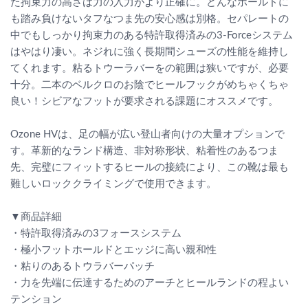
た拘束力の高さは力の入力がより正確に。どんなホールドに
も踏み負けないタフなつま先の安心感は別格。セパレートの
中でもしっかり拘束力のある特許取得済みの3-Forceシステム
はやはり凄い。ネジれに強く長期間シューズの性能を維持し
てくれます。粘るトウーラバーをの範囲は狭いですが、必要
十分。二本のベルクロのお陰でヒールフックがめちゃくちゃ
良い！シビアなフットが要求される課題にオススメです。
Ozone HVは、足の幅が広い登山者向けの大量オプションで
す。革新的なランド構造、非対称形状、粘着性のあるつま
先、完璧にフィットするヒールの接続により、この靴は最も
難しいロッククライミングで使用できます。
▼商品詳細
・特許取得済みの3フォースシステム
・極小フットホールドとエッジに高い親和性
・粘りのあるトウラバーパッチ
・力を先端に伝達するためのアーチとヒールランドの程よい
テンション