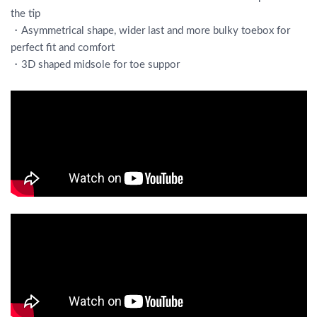
the tip
・Asymmetrical shape, wider last and more bulky toebox for
perfect fit and comfort
・3D shaped midsole for toe suppor