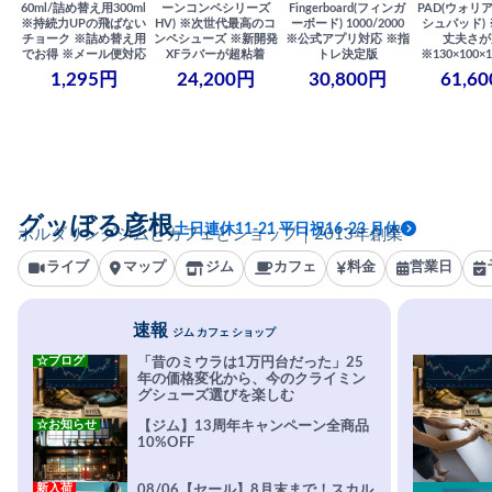
60ml/詰め替え用300ml
ーンコンペシリーズ
Fingerboard(フィンガ
PAD(ウォリ
※持続力UPの飛ばない
HV) ※次世代最高のコ
ーボード) 1000/2000
シュパッド)
チョーク ※詰め替え用
ンペシューズ ※新開発
※公式アプリ対応 ※指
丈夫さが
でお得 ※メール便対応
XFラバーが超粘着
トレ決定版
※130×100×1
1,295円
24,200円
30,800円
61,6
グッぼる彦根
土日連休11-21 平日祝16-23 月休
ボルダリングジムとカフェとショップ｜2013年創業
ライブ
マップ
ジム
カフェ
料金
営業日
速報
ジム カフェ ショップ
☆ブログ
「昔のミウラは1万円台だった」25
年の価格変化から、今のクライミン
グシューズ選びを楽しむ
☆お知らせ
【ジム】13周年キャンペーン全商品
10%OFF
新入荷
08/06【セール】8月末まで！スカル