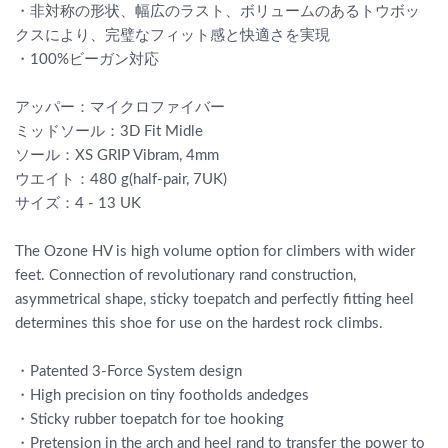
・非対称の形状、幅広のラスト、ボリュームのあるトウボッ
クスにより、完璧なフィット感と快適さを実現
・100%ビーガン対応
アッパー：マイクロファイバー
ミッドソール：3D Fit Midle
ソール：XS GRIP Vibram, 4mm
ウエイト：480 g(half-pair, 7UK)
サイズ：4 - 13 UK
The Ozone HV is high volume option for climbers with wider
feet. Connection of revolutionary rand construction,
asymmetrical shape, sticky toepatch and perfectly fitting heel
determines this shoe for use on the hardest rock climbs.
・Patented 3-Force System design
・High precision on tiny footholds andedges
・Sticky rubber toepatch for toe hooking
・Pretension in the arch and heel rand to transfer the power to