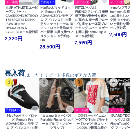
メール便
予約もOK
メール便
メール便
△UP ATHLETE(ユーピ
MadRock(マッドロッ
PETZL(ペツル)
＋mofu(プラ
ーアスリート)
ク) Remora Pro
FREINO(フレイノ) ※懸
toe hook 
CAA5500+ELECTROLY
ADVANCED(レモラ プ
垂下降の安全性を劇的
コの愛らしい
TES SPORTS DRINK
ロ アドバンスト) ※限
に高める ※一瞬でロー
ク姿 ※やわ
POWDER for
定リミテッドモデル ※
プを通せる一体型ブレ
いと素朴な風
HYDRATION & T-
マッドロック最強XFラ
ーキングスパー ※ゲー
ール便対応
CYCLE ※メール便対応
バー採用 ※異次元のフ
ト開口幅15mm 85g ※
2,500円
リクション ※予約も
メール便対応
2,320円
OK
7,590円
28,600円
再入荷
お待たせしました！リピート多数のギアが入荷
1
2
3
4
予約もOK
メール便
メール便
MadRock(マッドロッ
tataanz(タターンツ)
CXM(シーバイエム)
GUARD-TE
ク) Remora Pro
Portable Finger Grip(ポ
MOTTO T-shirt(モット
ックス) Cli
ADVANCED(レモラ プ
ータブル フィンガー
ー Tシャツ) ※コット
FingerTap
ロ アドバンスト) ※限
グリップ)
ン100%で最適な着心
グ フィンガー