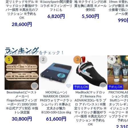
定リミテッドモデル ※
※JazzySport×関川愛音
地 ※クライミングの本
19mm ※登
マッドロック最強XFラ
コラボ ※フィンガーリ
質を胸に表現 ※メール
ングが復活 
バー採用 ※異次元のフ
フトにも
便対応
士接着で肌に
リクション ※予約も
メール便
6,820円
5,500円
OK
990
28,600円
ランキング
人気上昇中のギアをチェック！
1
2
3
4
予約もOK
予約もOK
Beastmaker(ビースト
MOON(ムーン)
MadRock(マッドロッ
FRICTIONL
メーカー)
WARRIOR CRASH
ク) Remora Pro
ションラボ) S
Fingerboard(フィンガ
PAD(ウォリアークラッ
ADVANCED(レモラ プ
Stuff(シー
ーボード) 1000/2000
シュパッド) ※厚みと
ロ アドバンスト) ※限
タッフ) レギ
※公式アプリ対応 ※指
丈夫さが魅力
定リミテッドモデル ※
イジェニック
トレ決定版
※130×100×12cm 6kg
マッドロック最強XFラ
ールフリー 
バー採用 ※異次元のフ
ップクライマ
30,800円
61,600円
リクション ※予約も
予約も
OK
2,31