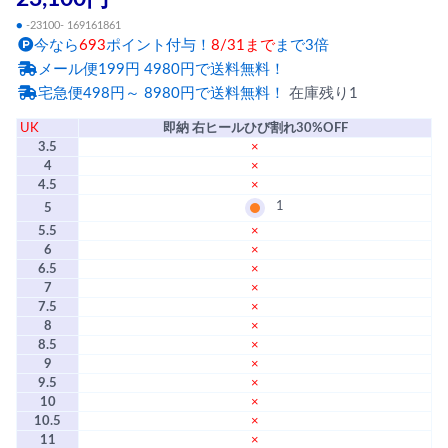
●
-23100- 169161861
今なら
693
ポイント付与！
8/31まで
まで3倍
メール便199円 4980円で送料無料！
宅急便498円～ 8980円で送料無料！
在庫残り1
UK
即納 右ヒールひび割れ30%OFF
3.5
×
4
×
4.5
×
1
5
5.5
×
6
×
6.5
×
7
×
7.5
×
8
×
8.5
×
9
×
9.5
×
10
×
10.5
×
11
×