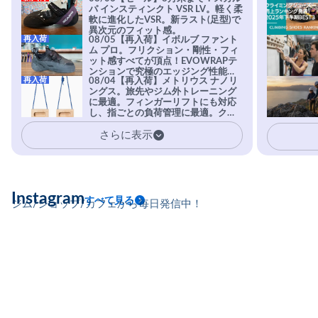
パ インスティンクト VSR LV。軽く柔
軟に進化したVSR。新ラスト(足型)で
異次元のフィット感。
再入荷
08/05【再入荷】イボルブ ファント
ム プロ。フリクション・剛性・フィ
ット感すべてが頂点！EVOWRAPテ
ンションで究極のエッジング性能を
再入荷
08/04【再入荷】メトリウス ナノリ
実現。進化系ラバーEvo-74はTRAX
ングス。旅先やジム外トレーニング
を凌駕する粘着力で極小ホールドに
に最適。フィンガーリフトにも対応
安心感。
し、指ごとの負荷管理に最適。クラ
イマーの指を本気で鍛えるギア。
さらに表示
Instagram
すべて見る
ジム/ショップ/カフェから毎日発信中！