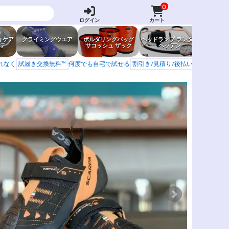
0
ログイン
カート
ィケア
クライミングウエア
ボルダリングバッグ
ヘッドランプ ランタン
防虫グッ
テ
サコッシュ ザック
ヘッデン
岩場ア
もれなく
試履き交換無料™
何度でも自宅で試せる
割引き/見積り/後払い
学校 山岳会