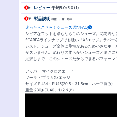
レビュー
平均
5.0
/5.0 (1)
製品説明
特徴・仕様・動画
迷ったらこちら！シューズ選びFAQ
シビアなフットを踏むならこのシューズ。花崗岩な
SCARPAラインナップでも硬い「XSエッジ」ラバ
シスト。シューズ全体に剛性があるため小さなホー
がズレません。流行りの柔らかいシューズとまさに
足残しまで、このシューズだからできるパフォーマ
アッパー マイクロスエード
ソール ビブラムXSエッジ
サイズ EU34～EU45(20.5～31.5cm、ハーフ刻み)
重量 230g(EU40、1/2ペア)