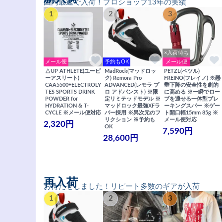
国内最速で入荷！プロショップ13年の実績
1
2
3
×入荷待ち
メール便
予約もOK
メール便
△UP ATHLETE(ユーピ
MadRock(マッドロッ
PETZL(ペツル)
ーアスリート)
ク) Remora Pro
FREINO(フレイノ) ※懸
CAA5500+ELECTROLY
ADVANCED(レモラ プ
垂下降の安全性を劇的
TES SPORTS DRINK
ロ アドバンスト) ※限
に高める ※一瞬でロー
POWDER for
定リミテッドモデル ※
プを通せる一体型ブレ
HYDRATION & T-
マッドロック最強XFラ
ーキングスパー ※ゲー
CYCLE ※メール便対応
バー採用 ※異次元のフ
ト開口幅15mm 85g ※
リクション ※予約も
メール便対応
2,320円
OK
7,590円
28,600円
再入荷
お待たせしました！リピート多数のギアが入荷
1
2
3