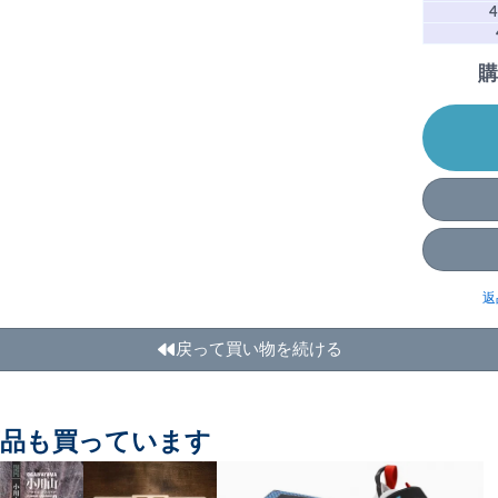
4
購
返
戻って買い物を続ける
商品も買っています