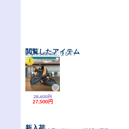
閲覧したアイテム
あなたが見た気になるギア
1
28,600円
27,500円
新入荷