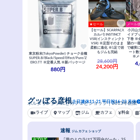
★セール
メール
【セール】SCARPA(ス
小川山
カルパ) INSTINCT
イドブッ
VSR(インスティンクト
下巻 ※
VSR) ※足型そのまま
望の一冊
柔軟に進化 ※1足で岩
で確実に
もジムも完結
ート数
東京粉末(TokyoPowder) チョーク全種
※メ
SUPER.B/Black/Speed/Effect/Pure/Z
28,600円
ERO.TT ※定番人気 ※新パッケージ
4
24,200円
880円
グッぼる彦根
土日連休11-21 平日祝16-23 月休
ボルダリングジムとカフェとショップ｜2013年創業
ライブ
マップ
ジム
カフェ
料金
速報
ジム カフェ ショップ
☆ブログ
「昔のミウラは1万円台だった」25