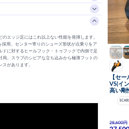
どのエッジ足にはこれ以上ない性能を発揮します。
ーを採用。センター寄りのシューズ形状が点乗りをア
ルドに対するヒールフック・トゥフックで内側で足
対局。スラブのシビアな立ち込みから極薄フットの
ンスがあります。
【セール
VS(イ
高い剛
SCAR
28,600円