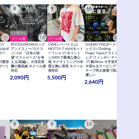
8
9
10
11
×入荷待ち
メール便
メール便
メール便
ツ)
ROCK&SNOW(ロック
CXM(シーバイエム)
GUARD-TEX(ガードテ
GUARD-
Grip(ポ
アンドスノー/ロクス
MOTTO T-shirt(モット
ックス) Climbing
ックス) Cli
ガー
ノ) 110 「日本の岩
ー Tシャツ) ※コット
Finger Tape(クライミ
FingerT
場“テストピース”を考
ン100%で最適な着心
ング フィンガー テー
グ フィン
×関川愛音
える(前編)」 ※渓谷登
地 ※クライミングの本
プ) 幅38mm ※手首用
19mm 
ガーリ
攀の最前線 ※メール便
質を胸に表現 ※メール
※登れるテーピング ※
ングが復活
対応
便対応
テープ同士接着で肌に
士接着で肌
優しい
メール便
2,090円
5,500円
2,640円
990円
8
9
10
11