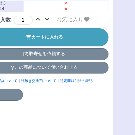
3.5
×
44
×
お気に入り
入数
カートに入れる
取寄せを依頼する
この商品について問い合わせる
品について
｜
試履き交換™について
｜
特定商取引法の表記