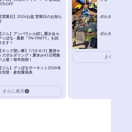
10%OFF
【営業日】2026お盆 営業日のお知ら
ボルダリング上達Q
せ
【ジム】アンパラレル試し履き会 in
ボルダリングトレ
グッぼる - 最新「TN-FINITY」を試
せます！
【キッズ習い事】7/18-8/31 夏得キ
ッズボルダリング！夏休み45日間集
さらに表示
中上達！毎年恒例！
【ジム】グッぼるサーキット2026冬
全完登・参加賞発表
さらに表示