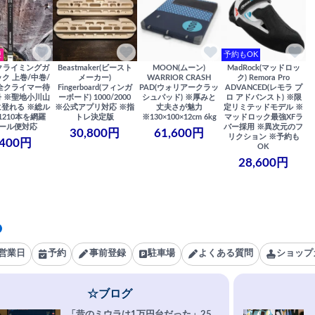
便
予約もOK
クライミングガ
Beastmaker(ビースト
MOON(ムーン)
MadRock(マッドロッ
ク 上巻/中巻/
メーカー)
WARRIOR CRASH
ク) Remora Pro
全クライマー待
Fingerboard(フィンガ
PAD(ウォリアークラッ
ADVANCED(レモラ プ
 ※聖地小川山
ーボード) 1000/2000
シュパッド) ※厚みと
ロ アドバンスト) ※限
登れる ※総ル
※公式アプリ対応 ※指
丈夫さが魅力
定リミテッドモデル ※
1210本を網羅
トレ決定版
※130×100×12cm 6kg
マッドロック最強XFラ
ール便対応
バー採用 ※異次元のフ
30,800円
61,600円
リクション ※予約も
,400円
OK
28,600円
営業日
予約
事前登録
駐車場
よくある質問
ショップ
☆ブログ
「昔のミウラは1万円台だった」25