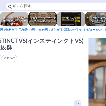
リードクライミング
ボルダートレーニング
サプリメント
クライマーボデ
ロープクライミング
指トレ 筋トレ
ボディーメン
沢登り
80円で送料無料
宅急便498円～ 8980円で送料無料
初回300P付与
+レビュー300P
STINCT VS(インスティンクトVS)
性抜群
ズ
スカルパ