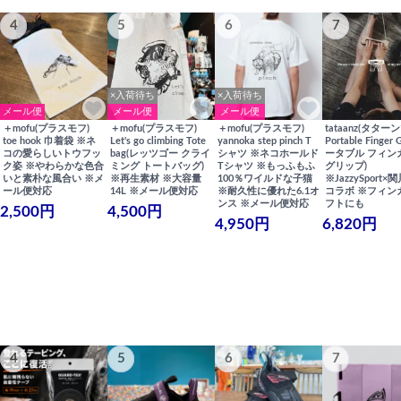
4
5
6
7
×入荷待ち
×入荷待ち
メール便
メール便
メール便
＋mofu(プラスモフ)
＋mofu(プラスモフ)
＋mofu(プラスモフ)
tataanz(タターン
toe hook 巾着袋 ※ネ
Let's go climbing Tote
yannoka step pinch T
Portable Finger 
コの愛らしいトウフッ
bag(レッツゴー クライ
シャツ ※ネコホールド
ータブル フィン
ク姿 ※やわらかな色合
ミング トートバッグ)
Tシャツ ※もっふもふ
グリップ)
いと素朴な風合い ※メ
※再生素材 ※大容量
100％ワイルドな子猫
※JazzySport
ール便対応
14L ※メール便対応
※耐久性に優れた6.1オ
コラボ ※フィン
ンス ※メール便対応
フトにも
2,500円
4,500円
4,950円
6,820円
4
5
6
7