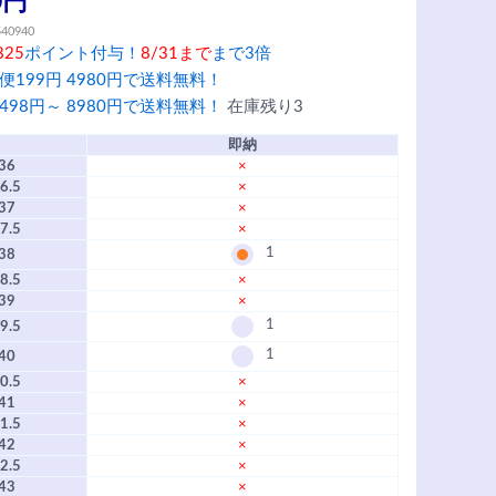
0円
540940
825
ポイント付与！
8/31まで
まで3倍
便199円 4980円で送料無料！
498円～ 8980円で送料無料！
在庫残り3
即納
36
×
6.5
×
37
×
7.5
×
1
38
8.5
×
39
×
1
9.5
1
40
0.5
×
41
×
1.5
×
42
×
2.5
×
43
×