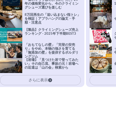
年の価格変化から、今のクライミン
グシューズ選びを楽しむ
8万回再生の「追い込まない指トレ」
を検証｜アブラハングの論文・手
順・注意点
【製品】クライミングシューズ売上
ランキング - 2025年下半期BEST3
「おもてなしの壁」「完登の安売
り」をやめ、本物の強さを育てる
「無添加の壁」を提供するボルダリ
ングジム
【岩場】「見つけた岩で登ってみた
い」その自己流、事故の元！岩場へ
の近道は「山の会」検索から
さらに表示