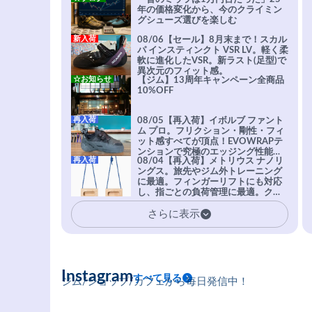
年の価格変化から、今のクライミン
グシューズ選びを楽しむ
新入荷
08/06【セール】8月末まで！スカル
パ インスティンクト VSR LV。軽く柔
軟に進化したVSR。新ラスト(足型)で
異次元のフィット感。
☆お知らせ
【ジム】13周年キャンペーン全商品
10%OFF
再入荷
08/05【再入荷】イボルブ ファント
ム プロ。フリクション・剛性・フィ
ット感すべてが頂点！EVOWRAPテ
ンションで究極のエッジング性能を
再入荷
08/04【再入荷】メトリウス ナノリ
実現。進化系ラバーEvo-74はTRAX
ングス。旅先やジム外トレーニング
を凌駕する粘着力で極小ホールドに
に最適。フィンガーリフトにも対応
安心感。
し、指ごとの負荷管理に最適。クラ
イマーの指を本気で鍛えるギア。
さらに表示
Instagram
すべて見る
ジム/ショップ/カフェから毎日発信中！