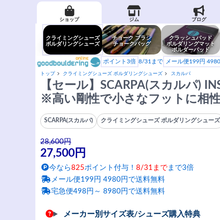
ショップ
ジム
ブログ
クライミングシューズ
チョーク ブラシ
クラッシュパッド
ボルダリングシューズ
チョークバッグ
ボルダリングマット
ボルダーパッド
ポイント3倍
8/31まで
メール便199円 49
トップ
クライミングシューズ ボルダリングシューズ
スカルパ
【セール】SCARPA(スカルパ) IN
※高い剛性で小さなフットに相
SCARPA(スカルパ)
クライミングシューズ ボルダリングシュー
28,600円
27,500円
今なら
825
ポイント付与！
8/31まで
まで3倍
メール便199円 4980円で送料無料
宅急便498円～ 8980円で送料無料
メーカー別サイズ表/シューズ購入特典