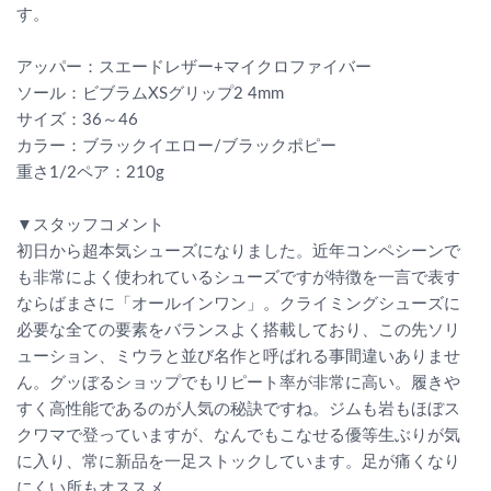
す。
アッパー：スエードレザー+マイクロファイバー
ソール：ビブラムXSグリップ2 4mm
サイズ：36～46
カラー：ブラックイエロー/ブラックポピー
重さ1/2ペア：210g
▼スタッフコメント
初日から超本気シューズになりました。近年コンペシーンで
も非常によく使われているシューズですが特徴を一言で表す
ならばまさに「オールインワン」。クライミングシューズに
必要な全ての要素をバランスよく搭載しており、この先ソリ
ューション、ミウラと並び名作と呼ばれる事間違いありませ
ん。グッぼるショップでもリピート率が非常に高い。履きや
すく高性能であるのが人気の秘訣ですね。ジムも岩もほぼス
クワマで登っていますが、なんでもこなせる優等生ぶりが気
に入り、常に新品を一足ストックしています。足が痛くなり
にくい所もオススメ。