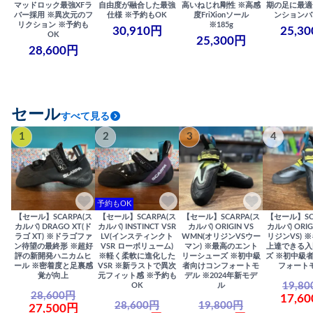
マッドロック最強XFラ
自由度が融合した最強
高いねじれ剛性 ※高感
期の足に最適
バー採用 ※異次元のフ
仕様 ※予約もOK
度FriXionソール
ンションバ
リクション ※予約も
※185g
30,910円
25,3
OK
25,300円
28,600円
セール
すべて見る
1
2
3
4
予約もOK
【セール】SCARPA(ス
【セール】SCARPA(ス
【セール】SCARPA(ス
【セール】SC
カルパ) DRAGO XT(ド
カルパ) INSTINCT VSR
カルパ) ORIGIN VS
カルパ) ORIG
ラゴ XT) ※ドラゴファ
LV(インスティンクト
WMN(オリジンVSウー
リジンVS) 
ン待望の最終形 ※超好
VSR ローボリューム)
マン) ※最高のエント
上達できる入
評の新開発ハニカムヒ
※軽く柔軟に進化した
リーシューズ ※初中級
ズ ※初中級
ール ※密着度と足裏感
VSR ※新ラストで異次
者向けコンフォートモ
フォート
覚が向上
元フィット感 ※予約も
デル ※2024年新モデ
19,8
OK
ル
28,600円
17,6
28,600円
19,800円
27,500円