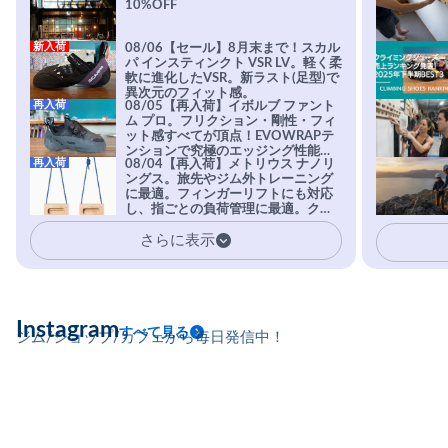
10%OFF
新入荷
08/06【セール】8月末まで！スカル
パ インスティンクト VSR LV。軽く柔
軟に進化したVSR。新ラスト(足型)で
異次元のフィット感。
再入荷
08/05【再入荷】イボルブ ファント
ム プロ。フリクション・剛性・フィ
ット感すべてが頂点！EVOWRAPテ
ンションで究極のエッジング性能を
再入荷
08/04【再入荷】メトリウス ナノリ
実現。進化系ラバーEvo-74はTRAX
ングス。旅先やジム外トレーニング
を凌駕する粘着力で極小ホールドに
に最適。フィンガーリフトにも対応
安心感。
し、指ごとの負荷管理に最適。クラ
イマーの指を本気で鍛えるギア。
さらに表示
Instagram
すべて見る
ジム/ショップ/カフェから毎日発信中！