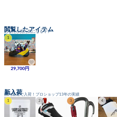
閲覧したアイテム
あなたが見た気になるギア
1
29,700円
新入荷
国内最速で入荷！プロショップ13年の実績
1
2
3
4