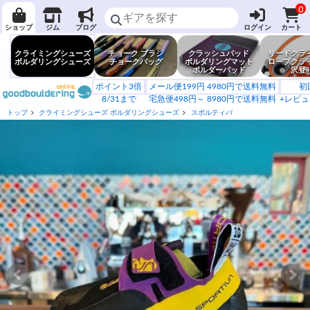
0
ショップ
ジム
ブログ
ログイン
カート
クライミングシューズ
チョーク ブラシ
クラッシュパッド
リードクラ
ボルダリングシューズ
チョークバッグ
ボルダリングマット
ロープクラ
ボルダーパッド
沢登
ポイント3倍
メール便199円 4980円で送料無料
初
8/31まで
宅急便498円～ 8980円で送料無料
+レビュ
トップ
クライミングシューズ ボルダリングシューズ
スポルティバ