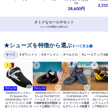
OK
2,31
28,600円
オトクなセールやセット
シューズを特徴から探せます
★シューズを特徴から選ぶ
すべて見る
すべて
#ダウントゥ
#ターンイン
#ベルクロ
#レースアップ #
1
2
3
4
予約もOK
予約もOK
MadRock(マッドロッ
UNPARALLEL(アンパ
SPORTIVA(スポルティ
SPORTIVA
ク) Remora Pro
ラレル) TN-FINITY(テ
バ) SKWAMA LITE
バ) Solutio
ADVANCED(レモラ プ
ィーエヌ-フィニティ)
WOMAN(スクワマ ラ
JR(ソリュー
ロ アドバンスト) ※限
※楢崎智亜共同開発 ※
イト ウーマン) ※適度
ンプ ジュニア
定リミテッドモデル ※
ハードな剛性パワーと
なダウントゥ ※軽量で
ニア特化モデ