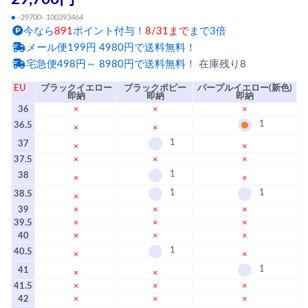
●
-29700- 100393464
今なら
891
ポイント付与！
8/31まで
まで3倍
メール便199円 4980円で送料無料！
宅急便498円～ 8980円で送料無料！
在庫残り8
EU
ブラックイエロー
ブラックポピー
パープルイエロー(新色)
即納
即納
即納
36
×
×
×
1
36.5
×
×
1
37
×
×
37.5
×
×
×
1
38
×
×
1
1
38.5
×
39
×
×
×
39.5
×
×
×
40
×
×
×
1
40.5
×
×
1
41
×
×
41.5
×
×
×
42
×
×
×