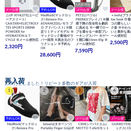
×入荷待ち
メール便
予約もOK
メール便
メール便
△UP ATHLETE(ユーピ
MadRock(マッドロッ
PETZL(ペツル)
＋mofu(プラ
ーアスリート)
ク) Remora Pro
FREINO(フレイノ) ※懸
toe hook 
CAA5500+ELECTROLY
ADVANCED(レモラ プ
垂下降の安全性を劇的
コの愛らしい
TES SPORTS DRINK
ロ アドバンスト) ※限
に高める ※一瞬でロー
ク姿 ※やわ
POWDER for
定リミテッドモデル ※
プを通せる一体型ブレ
いと素朴な風
HYDRATION & T-
マッドロック最強XFラ
ーキングスパー ※ゲー
ール便対応
CYCLE ※メール便対応
バー採用 ※異次元のフ
ト開口幅15mm 85g ※
2,500円
リクション ※予約も
メール便対応
2,320円
OK
7,590円
28,600円
再入荷
お待たせしました！リピート多数のギアが入荷
1
2
3
4
予約もOK
メール便
メール便
MadRock(マッドロッ
tataanz(タターンツ)
CXM(シーバイエム)
GUARD-TE
ク) Remora Pro
Portable Finger Grip(ポ
MOTTO T-shirt(モット
ックス) Cli