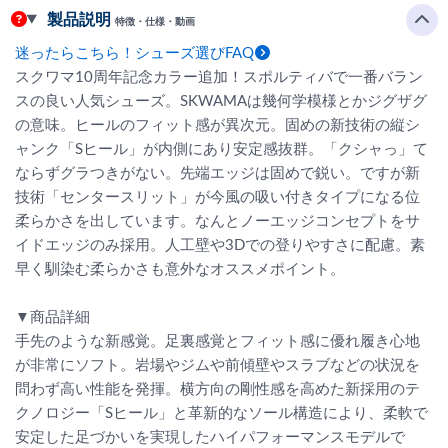
製品説明
特徴・仕様・動画
迷ったらこちら！シューズ選びFAQ
スクワマ10周年記念カラー追加！スポルティバで一番バラン
スの良い人気シューズ。SKWAMAは幾何学模様とかジグザグ
の意味。ヒールのフィット感が異次元。固めの新技術の縦シ
ャンク「Sヒール」が内側にあり安定感抜群。「クシャっ」て
ならずグラつきがない。先端エッジは固めで鋭い。ですが新
技術「センタースリット」が今風の吸い付きタイプになる位
柔らかさを出しています。なんとノーエッジコンセプトをサ
イドエッジのみ採用。人工壁や3Dでの登りやすさに配慮。素
早く馴染む柔らかさも意外なオススメポイント。
▼商品詳細
手先のような新感覚。足裏感覚とフィット感に優れ履き心地
が非常にソフト。岩場やジムや前傾壁やスラブなどの状況を
問わず高い性能を発揮。横方向の剛性感を高めた新採用のテ
クノロジー「Sヒール」と革新的なソール構造により、柔軟で
安定した足づかいを実現したハイパフォーマンスモデルで