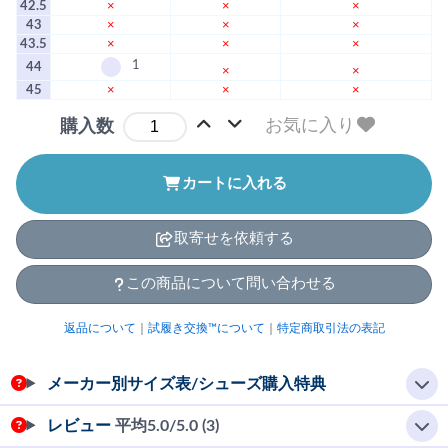
42.5
×
×
×
43
×
×
×
43.5
×
×
×
1
44
×
×
45
×
×
×
お気に入り
購入数
カートに入れる
取寄せを依頼する
この商品について問い合わせる
返品について
｜
試履き交換™について
｜
特定商取引法の表記
メーカー別サイズ表/シューズ購入特典
レビュー
平均
5.0
/5.0 (3)