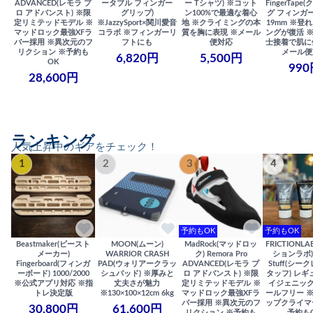
ADVANCED(レモラ プ
ータブル フィンガー
ー Tシャツ) ※コット
FingerTap
ロ アドバンスト) ※限
グリップ)
ン100%で最適な着心
グ フィンガー
定リミテッドモデル ※
※JazzySport×関川愛音
地 ※クライミングの本
19mm ※登
マッドロック最強XFラ
コラボ ※フィンガーリ
質を胸に表現 ※メール
ングが復活 
バー採用 ※異次元のフ
フトにも
便対応
士接着で肌に
リクション ※予約も
メール便
6,820円
5,500円
OK
990
28,600円
ランキング
人気上昇中のギアをチェック！
1
2
3
4
予約もOK
予約もOK
Beastmaker(ビースト
MOON(ムーン)
MadRock(マッドロッ
FRICTIONL
メーカー)
WARRIOR CRASH
ク) Remora Pro
ションラボ) S
Fingerboard(フィンガ
PAD(ウォリアークラッ
ADVANCED(レモラ プ
Stuff(シー
ーボード) 1000/2000
シュパッド) ※厚みと
ロ アドバンスト) ※限
タッフ) レギ
※公式アプリ対応 ※指
丈夫さが魅力
定リミテッドモデル ※
イジェニック
トレ決定版
※130×100×12cm 6kg
マッドロック最強XFラ
ールフリー 
バー採用 ※異次元のフ
ップクライマ
30,800円
61,600円
リクション ※予約も
予約も