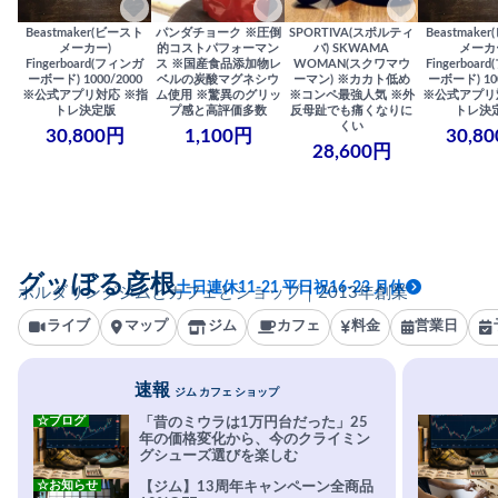
Beastmaker(ビースト
パンダチョーク ※圧倒
SPORTIVA(スポルティ
Beastmake
メーカー)
的コストパフォーマン
バ) SKWAMA
メーカ
Fingerboard(フィンガ
ス ※国産食品添加物レ
WOMAN(スクワマウ
Fingerboa
ーボード) 1000/2000
ベルの炭酸マグネシウ
ーマン) ※カカト低め
ーボード) 100
※公式アプリ対応 ※指
ム使用 ※驚異のグリッ
※コンペ最強人気 ※外
※公式アプリ
トレ決定版
プ感と高評価多数
反母趾でも痛くなりに
トレ決
くい
30,800円
1,100円
30,8
28,600円
グッぼる彦根
土日連休11-21 平日祝16-23 月休
ボルダリングジムとカフェとショップ｜2013年創業
ライブ
マップ
ジム
カフェ
料金
営業日
速報
ジム カフェ ショップ
☆ブログ
「昔のミウラは1万円台だった」25
年の価格変化から、今のクライミン
グシューズ選びを楽しむ
☆お知らせ
【ジム】13周年キャンペーン全商品