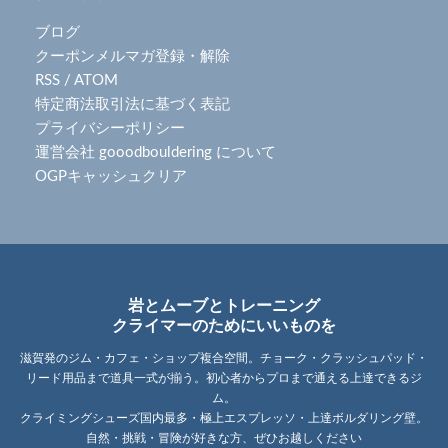
ブログ
クーポンメルマガ登録・解除
RSS
/
ATOM
特定商法取引法に基づく表記
プライバシーポリシー
運営会社 gooodbouldering について
OGPキャッシュクリア
岩とムーブとトレーニング
クライマーのためにいいものを
滋賀発のジム・カフェ・ショップ複合空間。チョーク・クラッシュパッド・
リード用品まで道具一式が揃う。初心者からプロまで通える上達できるジ
ム。
クライミングシューズ国内最多・極上エスプレッソ・上達ボルダリング壁。
自然・挑戦・冒険が好きな方、ぜひお越しください