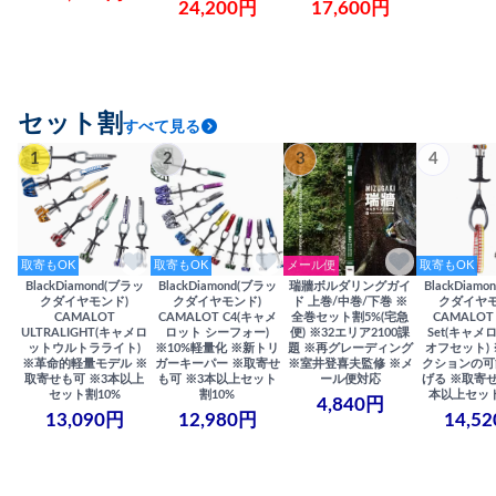
24,200円
17,600円
セット割
すべて見る
1
2
3
4
取寄もOK
取寄もOK
メール便
取寄もOK
BlackDiamond(ブラッ
BlackDiamond(ブラッ
瑞牆ボルダリングガイ
BlackDiam
クダイヤモンド)
クダイヤモンド)
ド 上巻/中巻/下巻 ※
クダイヤモ
CAMALOT
CAMALOT C4(キャメ
全巻セット割5%(宅急
CAMALOT 
ULTRALIGHT(キャメロ
ロット シーフォー)
便) ※32エリア2100課
Set(キャメロ
ットウルトラライト)
※10%軽量化 ※新トリ
題 ※再グレーディング
オフセット)
※革命的軽量モデル ※
ガーキーパー ※取寄せ
※室井登喜夫監修 ※メ
クションの可
取寄せも可 ※3本以上
も可 ※3本以上セット
ール便対応
げる ※取寄せ
セット割10%
割10%
本以上セット
4,840円
13,090円
12,980円
14,5