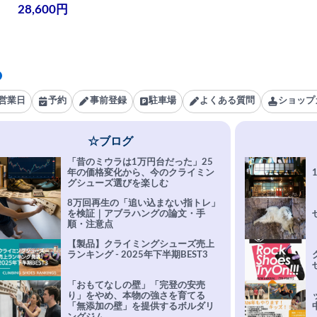
28,600円
営業日
予約
事前登録
駐車場
よくある質問
ショップ
☆ブログ
「昔のミウラは1万円台だった」25
年の価格変化から、今のクライミン
グシューズ選びを楽しむ
8万回再生の「追い込まない指トレ」
を検証｜アブラハングの論文・手
順・注意点
【製品】クライミングシューズ売上
ランキング - 2025年下半期BEST3
「おもてなしの壁」「完登の安売
り」をやめ、本物の強さを育てる
「無添加の壁」を提供するボルダリ