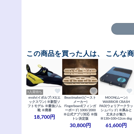
この商品を買った人は、 こんな
×入荷待ち
evolv(イボルブ) X1(エ
Beastmaker(ビースト
MOON(ムーン)
ックスワン) ※新型ソ
メーカー)
WARRIOR CRASH
フトモデル ※最強ジム
Fingerboard(フィンガ
PAD(ウォリアークラッ
靴 ※廃番
ーボード) 1000/2000
シュパッド) ※厚みと
※公式アプリ対応 ※指
丈夫さが魅力
18,700円
トレ決定版
※130×100×12cm 6kg
30,800円
61,600円