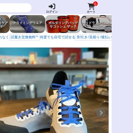
0
ログイン
カート
ィケア
クライミングウエア
ボルダリングバッグ
ヘッドランプ ランタン
防虫グッ
テ
サコッシュ ザック
ヘッデン
岩場ア
もれなく
試履き交換無料™
何度でも自宅で試せる
割引き/見積り/後払い
学校 山岳会