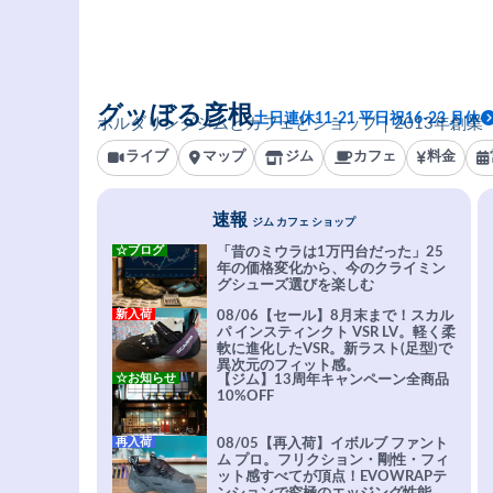
グッぼる彦根
土日連休11-21 平日祝16-23 月休
ボルダリングジムとカフェとショップ｜2013年創業
ライブ
マップ
ジム
カフェ
料金
速報
ジム カフェ ショップ
☆ブログ
「昔のミウラは1万円台だった」25
年の価格変化から、今のクライミン
グシューズ選びを楽しむ
新入荷
08/06【セール】8月末まで！スカル
パ インスティンクト VSR LV。軽く柔
軟に進化したVSR。新ラスト(足型)で
異次元のフィット感。
☆お知らせ
【ジム】13周年キャンペーン全商品
10%OFF
再入荷
08/05【再入荷】イボルブ ファント
ム プロ。フリクション・剛性・フィ
ット感すべてが頂点！EVOWRAPテ