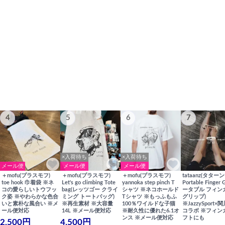
4
5
6
7
×入荷待ち
×入荷待ち
メール便
メール便
メール便
＋mofu(プラスモフ)
＋mofu(プラスモフ)
＋mofu(プラスモフ)
tataanz(タターン
toe hook 巾着袋 ※ネ
Let's go climbing Tote
yannoka step pinch T
Portable Finger 
コの愛らしいトウフッ
bag(レッツゴー クライ
シャツ ※ネコホールド
ータブル フィン
ク姿 ※やわらかな色合
ミング トートバッグ)
Tシャツ ※もっふもふ
グリップ)
いと素朴な風合い ※メ
※再生素材 ※大容量
100％ワイルドな子猫
※JazzySport
ール便対応
14L ※メール便対応
※耐久性に優れた6.1オ
コラボ ※フィン
ンス ※メール便対応
フトにも
2,500円
4,500円