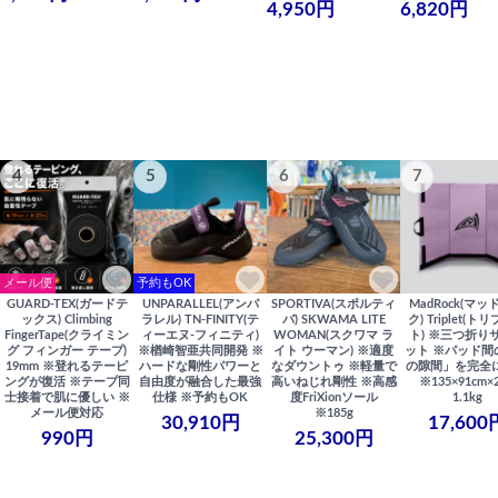
4,950円
6,820円
4
5
6
7
メール便
予約もOK
GUARD-TEX(ガードテ
UNPARALLEL(アンパ
SPORTIVA(スポルティ
MadRock(マッ
ックス) Climbing
ラレル) TN-FINITY(テ
バ) SKWAMA LITE
ク) Triplet(ト
FingerTape(クライミン
ィーエヌ-フィニティ)
WOMAN(スクワマ ラ
ト) ※三つ折り
グ フィンガー テープ)
※楢崎智亜共同開発 ※
イト ウーマン) ※適度
ット ※パッド間
19mm ※登れるテーピ
ハードな剛性パワーと
なダウントゥ ※軽量で
の隙間」を完全
ングが復活 ※テープ同
自由度が融合した最強
高いねじれ剛性 ※高感
※135×91cm×
士接着で肌に優しい ※
仕様 ※予約もOK
度FriXionソール
1.1kg
メール便対応
※185g
30,910円
17,600
990円
25,300円