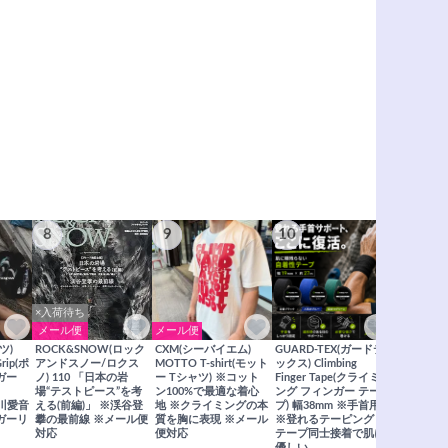
8
9
10
11
×入荷待ち
メール便
メール便
メール便
ツ)
ROCK&SNOW(ロック
CXM(シーバイエム)
GUARD-TEX(ガードテ
GUARD-
Grip(ポ
アンドスノー/ロクス
MOTTO T-shirt(モット
ックス) Climbing
ックス) Cli
ガー
ノ) 110 「日本の岩
ー Tシャツ) ※コット
Finger Tape(クライミ
FingerT
場“テストピース”を考
ン100%で最適な着心
ング フィンガー テー
グ フィン
×関川愛音
える(前編)」 ※渓谷登
地 ※クライミングの本
プ) 幅38mm ※手首用
19mm 
ガーリ
攀の最前線 ※メール便
質を胸に表現 ※メール
※登れるテーピング ※
ングが復活
対応
便対応
テープ同士接着で肌に
士接着で肌
優しい
メール便