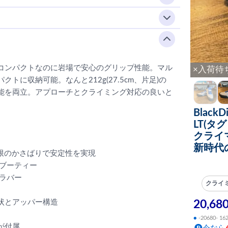
コンパクトなのに岩場で安心のグリップ性能。マル
×入荷待
に収納可能。なんと212g(27.5cm、片足)の
能を両立。アプローチとクライミング対応の良いと
Blac
LT(タ
クライ
新時代
限のかさばりで安定性を実現
ブーティー
ラバー
クライ
状とアッパー構造
20,68
●
-20680- 16
が付属