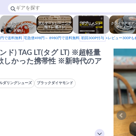
リードクライミング
ボルダートレーニング
サプリメント
クライマーボデ
ロープクライミング
指トレ 筋トレ
ボディーメン
沢登り
80円で送料無料
宅急便498円～ 8980円で送料無料
初回300P付与
+レビュー300P
ド) TAG LT(タグ LT) ※超軽量
欲しかった携帯性 ※新時代のア
ボルダリングシューズ
ブラックダイヤモンド