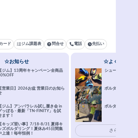
カード
ジム課題表
問合せ
電話
先払い
☆お知らせ
☆よくある質問
【ジム】13周年キャンペーン全商品
シューズ選びFAQ
10%OFF
【営業日】2026お盆 営業日のお知ら
ボルダリング上達Q
せ
【ジム】アンパラレル試し履き会 in
ボルダリングトレ
グッぼる - 最新「TN-FINITY」を試
せます！
【キッズ習い事】7/18-8/31 夏得キ
ッズボルダリング！夏休み45日間集
さらに表示
中上達！毎年恒例！