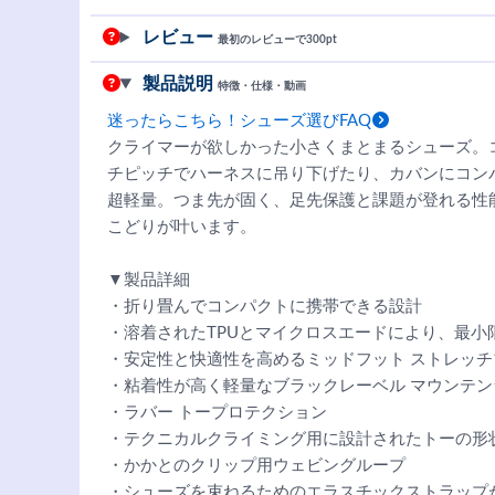
レビュー
最初のレビューで300pt
製品説明
特徴・仕様・動画
迷ったらこちら！シューズ選びFAQ
クライマーが欲しかった小さくまとまるシューズ。
チピッチでハーネスに吊り下げたり、カバンにコンパクト
超軽量。つま先が固く、足先保護と課題が登れる性
こどりが叶います。
▼製品詳細
・折り畳んでコンパクトに携帯できる設計
・溶着されたTPUとマイクロスエードにより、最小
・安定性と快適性を高めるミッドフット ストレッチ
・粘着性が高く軽量なブラックレーベル マウンテン
・ラバー トープロテクション
・テクニカルクライミング用に設計されたトーの形
・かかとのクリップ用ウェビングループ
・シューズを束ねるためのエラスチックストラップ