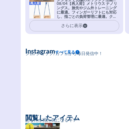
ンションで究極のエッジング性能を
再入荷
08/04【再入荷】メトリウス ナノリ
実現。進化系ラバーEvo-74はTRAX
ングス。旅先やジム外トレーニング
を凌駕する粘着力で極小ホールドに
に最適。フィンガーリフトにも対応
安心感。
し、指ごとの負荷管理に最適。クラ
イマーの指を本気で鍛えるギア。
さらに表示
Instagram
すべて見る
ジム/ショップ/カフェから毎日発信中！
閲覧したアイテム
あなたが見た気になるギア
1