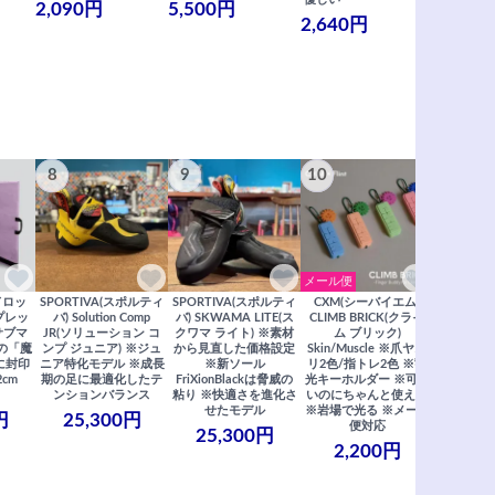
2,090円
5,500円
2,640円
990円
8
9
10
11
メール便
ドロッ
SPORTIVA(スポルティ
SPORTIVA(スポルティ
CXM(シーバイエム)
SoiLL(ソイ
リプレッ
バ) Solution Comp
バ) SKWAMA LITE(ス
CLIMB BRICK(クライ
Boulde
サブマ
JR(ソリューション コ
クワマ ライト) ※素材
ム ブリック)
クボルダー1
の「魔
ンプ ジュニア) ※ジュ
から見直した価格設定
Skin/Muscle ※爪ヤス
Boris
に封印
ニア特化モデル ※成長
※新ソール
リ2色/指トレ2色 ※蓄
Saberi×F
2cm
期の足に最適化したテ
FriXionBlackは脅威の
光キーホルダー ※可愛
コラ
ンションバランス
粘り ※快適さを進化さ
いのにちゃんと使える
29,
せたモデル
※岩場で光る ※メール
円
25,300円
便対応
25,300円
2,200円