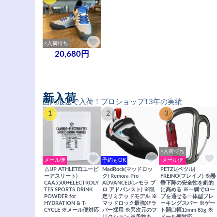
×入荷待ち
20,680円
新入荷
国内最速で入荷！プロショップ13年の実績
1
2
3
×入荷待ち
メール便
予約もOK
メール便
△UP ATHLETE(ユーピ
MadRock(マッドロッ
PETZL(ペツル)
ーアスリート)
ク) Remora Pro
FREINO(フレイノ) ※懸
CAA5500+ELECTROLY
ADVANCED(レモラ プ
垂下降の安全性を劇的
TES SPORTS DRINK
ロ アドバンスト) ※限
に高める ※一瞬でロー
POWDER for
定リミテッドモデル ※
プを通せる一体型ブレ
HYDRATION & T-
マッドロック最強XFラ
ーキングスパー ※ゲー
CYCLE ※メール便対応
バー採用 ※異次元のフ
ト開口幅15mm 85g ※
リクション ※予約も
メール便対応