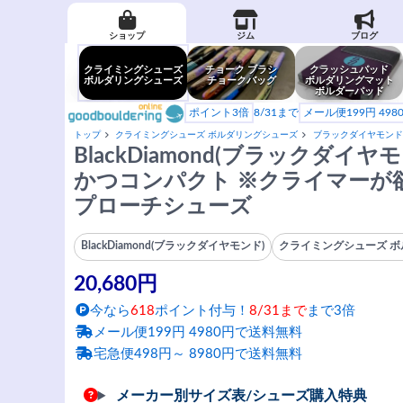
ショップ
ジム
ブログ
クライミングシューズ
チョーク ブラシ
クラッシュパッド
ボルダリングシューズ
チョークバッグ
ボルダリングマット
ボルダーパッド
ポイント3倍
8/31まで
メール便199円 49
トップ
クライミングシューズ ボルダリングシューズ
ブラックダイヤモンド
BlackDiamond(ブラックダイヤモン
かつコンパクト ※クライマーが
プローチシューズ
BlackDiamond(ブラックダイヤモンド)
クライミングシューズ 
20,680円
今なら
618
ポイント付与！
8/31まで
まで3倍
メール便199円 4980円で送料無料
宅急便498円～ 8980円で送料無料
メーカー別サイズ表/シューズ購入特典