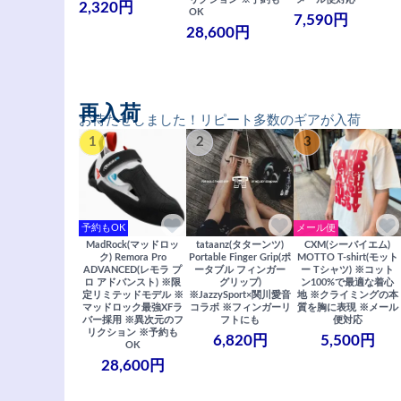
2,320円
OK
7,590円
28,600円
再入荷
お待たせしました！リピート多数のギアが入荷
1
2
3
予約もOK
メール便
MadRock(マッドロッ
tataanz(タターンツ)
CXM(シーバイエム)
ク) Remora Pro
Portable Finger Grip(ポ
MOTTO T-shirt(モット
ADVANCED(レモラ プ
ータブル フィンガー
ー Tシャツ) ※コット
ロ アドバンスト) ※限
グリップ)
ン100%で最適な着心
定リミテッドモデル ※
※JazzySport×関川愛音
地 ※クライミングの本
マッドロック最強XFラ
コラボ ※フィンガーリ
質を胸に表現 ※メール
バー採用 ※異次元のフ
フトにも
便対応
リクション ※予約も
6,820円
5,500円
OK
28,600円