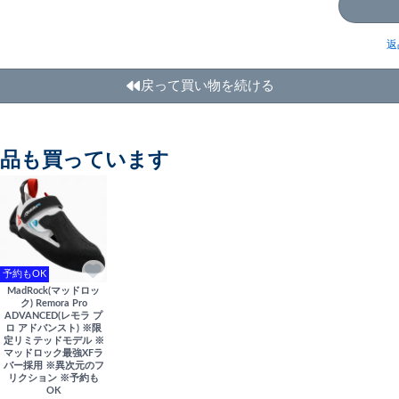
返
戻って買い物を続ける
商品も買っています
予約もOK
MadRock(マッドロッ
ク) Remora Pro
ADVANCED(レモラ プ
ロ アドバンスト) ※限
定リミテッドモデル ※
マッドロック最強XFラ
バー採用 ※異次元のフ
リクション ※予約も
OK