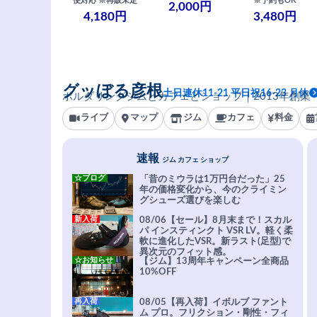
便対応 ※再販未定
※予約もOK
2,000円
4,180円
3,480円
グッぼる彦根
土日連休11-21 平日祝16-23 月休
ボルダリングジムとカフェとショップ｜2013年創業
ライブ
マップ
ジム
カフェ
料金
速報
ジム カフェ ショップ
☆ブログ
「昔のミウラは1万円台だった」25
年の価格変化から、今のクライミン
グシューズ選びを楽しむ
新入荷
08/06【セール】8月末まで！スカル
パ インスティンクト VSR LV。軽く柔
軟に進化したVSR。新ラスト(足型)で
異次元のフィット感。
☆お知らせ
【ジム】13周年キャンペーン全商品
10%OFF
再入荷
08/05【再入荷】イボルブ ファント
ム プロ。フリクション・剛性・フィ