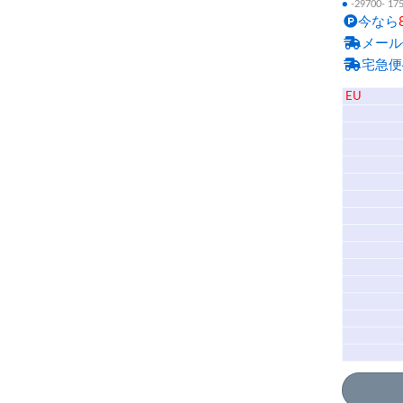
●
-29700- 17
今なら
メール
宅急便
EU