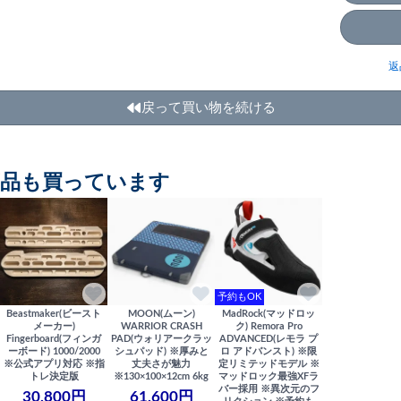
返
戻って買い物を続ける
商品も買っています
予約もOK
Beastmaker(ビースト
MOON(ムーン)
MadRock(マッドロッ
メーカー)
WARRIOR CRASH
ク) Remora Pro
Fingerboard(フィンガ
PAD(ウォリアークラッ
ADVANCED(レモラ プ
ーボード) 1000/2000
シュパッド) ※厚みと
ロ アドバンスト) ※限
※公式アプリ対応 ※指
丈夫さが魅力
定リミテッドモデル ※
トレ決定版
※130×100×12cm 6kg
マッドロック最強XFラ
バー採用 ※異次元のフ
30,800円
61,600円