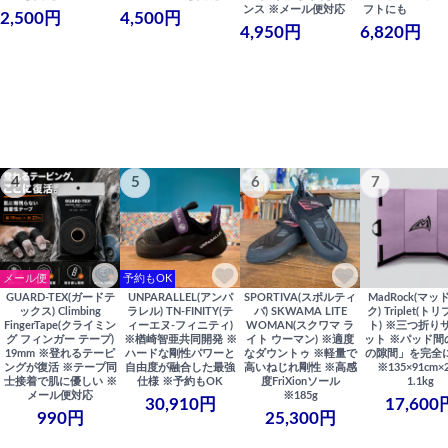
ンス ※メール便対応
フトにも
2,500円
4,500円
4,950円
6,820円
4
5
6
7
メール便
予約もOK
GUARD-TEX(ガードテ
UNPARALLEL(アンパ
SPORTIVA(スポルティ
MadRock(マッ
ックス) Climbing
ラレル) TN-FINITY(テ
バ) SKWAMA LITE
ク) Triplet(ト
FingerTape(クライミン
ィーエヌ-フィニティ)
WOMAN(スクワマ ラ
ト) ※三つ折り
グ フィンガー テープ)
※楢崎智亜共同開発 ※
イト ウーマン) ※適度
ット ※パッド間
19mm ※登れるテーピ
ハードな剛性パワーと
なダウントゥ ※軽量で
の隙間」を完全
ングが復活 ※テープ同
自由度が融合した最強
高いねじれ剛性 ※高感
※135×91cm×
士接着で肌に優しい ※
仕様 ※予約もOK
度FriXionソール
1.1kg
メール便対応
※185g
30,910円
17,600
990円
25,300円