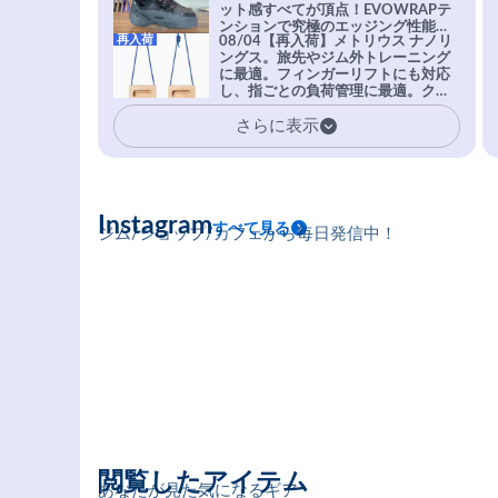
ット感すべてが頂点！EVOWRAPテ
ンションで究極のエッジング性能を
再入荷
08/04【再入荷】メトリウス ナノリ
実現。進化系ラバーEvo-74はTRAX
ングス。旅先やジム外トレーニング
を凌駕する粘着力で極小ホールドに
に最適。フィンガーリフトにも対応
安心感。
し、指ごとの負荷管理に最適。クラ
イマーの指を本気で鍛えるギア。
さらに表示
Instagram
すべて見る
ジム/ショップ/カフェから毎日発信中！
閲覧したアイテム
あなたが見た気になるギア