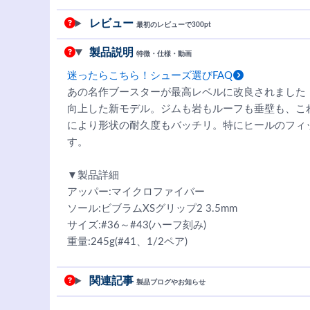
レビュー
最初のレビューで300pt
製品説明
特徴・仕様・動画
迷ったらこちら！シューズ選びFAQ
あの名作ブースターが最高レベルに改良されました
向上した新モデル。ジムも岩もルーフも垂壁も、これ一つ
により形状の耐久度もバッチリ。特にヒールのフィ
す。
▼製品詳細
アッパー:マイクロファイバー
ソール:ビブラムXSグリップ2 3.5mm
サイズ:#36～#43(ハーフ刻み)
重量:245g(#41、1/2ペア)
関連記事
製品ブログやお知らせ