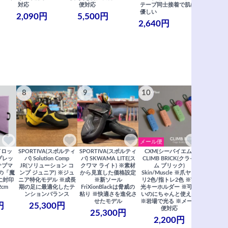
対応
便対応
テープ同士接着で肌に
士接着で肌
優しい
メール便
2,090円
5,500円
2,640円
990円
8
9
10
11
メール便
ドロッ
SPORTIVA(スポルティ
SPORTIVA(スポルティ
CXM(シーバイエム)
SoiLL(ソイ
リプレッ
バ) Solution Comp
バ) SKWAMA LITE(ス
CLIMB BRICK(クライ
Boulde
サブマ
JR(ソリューション コ
クワマ ライト) ※素材
ム ブリック)
クボルダー1
の「魔
ンプ ジュニア) ※ジュ
から見直した価格設定
Skin/Muscle ※爪ヤス
Boris
に封印
ニア特化モデル ※成長
※新ソール
リ2色/指トレ2色 ※蓄
Saberi×F
2cm
期の足に最適化したテ
FriXionBlackは脅威の
光キーホルダー ※可愛
コラ
ンションバランス
粘り ※快適さを進化さ
いのにちゃんと使える
29,
せたモデル
※岩場で光る ※メール
円
25,300円
便対応
25,300円
2,200円