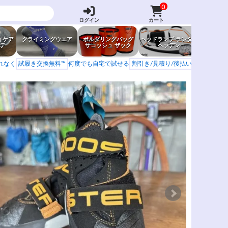
0
ログイン
カート
ィケア
クライミングウエア
ボルダリングバッグ
ヘッドランプ ランタン
防虫グッ
テ
サコッシュ ザック
ヘッデン
岩場ア
もれなく
試履き交換無料™
何度でも自宅で試せる
割引き/見積り/後払い
学校 山岳会