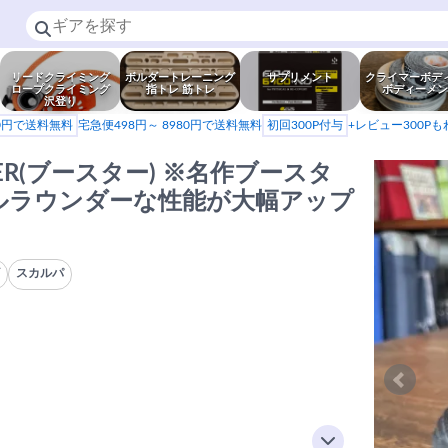
リードクライミング
ボルダートレーニング
サプリメント
クライマーボデ
ロープクライミング
指トレ 筋トレ
ボディーメン
沢登り
80円で送料無料
宅急便498円～ 8980円で送料無料
初回300P付与
+レビュー300P
STER(ブースター) ※名作ブースタ
ルラウンダーな性能が大幅アップ
ズ
スカルパ