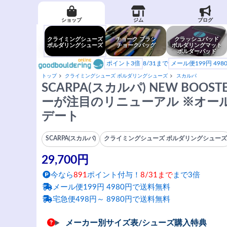
ショップ
ジム
ブログ
クライミングシューズ
チョーク ブラシ
クラッシュパッド
ボルダリングシューズ
チョークバッグ
ボルダリングマット
ボルダーパッド
ポイント3倍
8/31まで
メール便199円 49
トップ
クライミングシューズ ボルダリングシューズ
スカルパ
SCARPA(スカルパ) NEW BOO
ーが注目のリニューアル ※オー
デート
SCARPA(スカルパ)
クライミングシューズ ボルダリングシュー
29,700円
今なら
891
ポイント付与！
8/31まで
まで3倍
メール便199円 4980円で送料無料
宅急便498円～ 8980円で送料無料
メーカー別サイズ表/シューズ購入特典