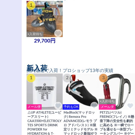
1
×入荷待ち
29,700円
新入荷
国内最速で入荷！プロショップ13年の実績
1
2
3
×入荷待ち
メール便
予約もOK
メール便
△UP ATHLETE(ユーピ
MadRock(マッドロッ
PETZL(ペツル)
ーアスリート)
ク) Remora Pro
FREINO(フレイノ) ※懸
CAA5500+ELECTROLY
ADVANCED(レモラ プ
垂下降の安全性を劇的
TES SPORTS DRINK
ロ アドバンスト) ※限
に高める ※一瞬でロー
POWDER for
定リミテッドモデル ※
プを通せる一体型ブレ
HYDRATION & T-
マッドロック最強XFラ
ーキングスパー ※ゲー