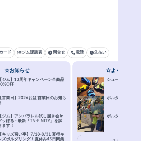
カード
ジム課題表
問合せ
電話
先払い
☆お知らせ
☆よくある質問
【ジム】13周年キャンペーン全商品
シューズ選びFAQ
10%OFF
【営業日】2026お盆 営業日のお知ら
ボルダリング上達Q
せ
【ジム】アンパラレル試し履き会 in
ボルダリングトレ
グッぼる - 最新「TN-FINITY」を試
せます！
【キッズ習い事】7/18-8/31 夏得キ
ッズボルダリング！夏休み45日間集
さらに表示