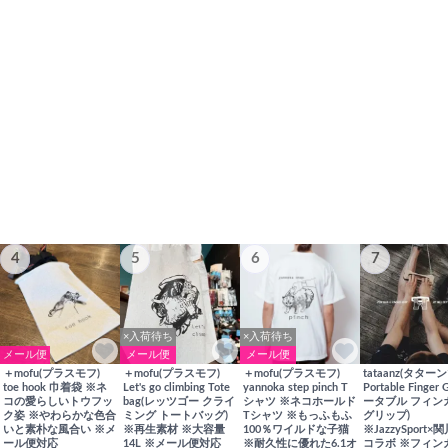
4
5
6
7
×入荷待ち
×入荷待ち
メール便
メール便
メール便
＋mofu(プラスモフ)
＋mofu(プラスモフ)
＋mofu(プラスモフ)
tataanz(タターン
toe hook 巾着袋 ※ネ
Let's go climbing Tote
yannoka step pinch T
Portable Finger 
コの愛らしいトウフッ
bag(レッツゴー クライ
シャツ ※ネコホールド
ータブル フィン
ク姿 ※やわらかな色合
ミング トートバッグ)
Tシャツ ※もっふもふ
グリップ)
いと素朴な風合い ※メ
※再生素材 ※大容量
100％ワイルドな子猫
※JazzySport
ール便対応
14L ※メール便対応
※耐久性に優れた6.1オ
コラボ ※フィン