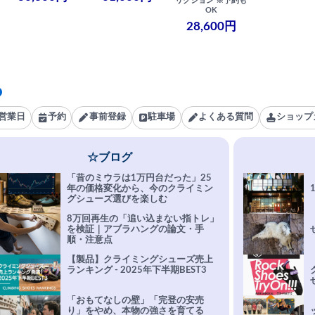
リクション ※予約も
OK
28,600円
営業日
予約
事前登録
駐車場
よくある質問
ショップ
☆ブログ
「昔のミウラは1万円台だった」25
年の価格変化から、今のクライミン
グシューズ選びを楽しむ
8万回再生の「追い込まない指トレ」
を検証｜アブラハングの論文・手
順・注意点
【製品】クライミングシューズ売上
ランキング - 2025年下半期BEST3
「おもてなしの壁」「完登の安売
り」をやめ、本物の強さを育てる