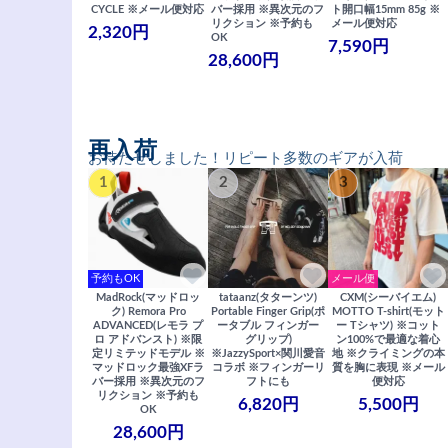
CYCLE ※メール便対応
バー採用 ※異次元のフ
ト開口幅15mm 85g ※
リクション ※予約も
メール便対応
2,320円
OK
7,590円
28,600円
再入荷
お待たせしました！リピート多数のギアが入荷
1
2
3
予約もOK
メール便
MadRock(マッドロッ
tataanz(タターンツ)
CXM(シーバイエム)
ク) Remora Pro
Portable Finger Grip(ポ
MOTTO T-shirt(モット
ADVANCED(レモラ プ
ータブル フィンガー
ー Tシャツ) ※コット
ロ アドバンスト) ※限
グリップ)
ン100%で最適な着心
定リミテッドモデル ※
※JazzySport×関川愛音
地 ※クライミングの本
マッドロック最強XFラ
コラボ ※フィンガーリ
質を胸に表現 ※メール
バー採用 ※異次元のフ
フトにも
便対応
リクション ※予約も
6,820円
5,500円
OK
28,600円