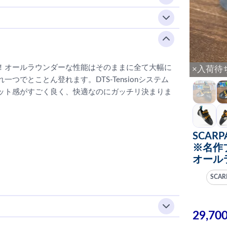
！オールラウンダーな性能はそのままに全て大幅に
×入荷待
でとことん登れます。DTS-Tensionシステム
ット感がすごく良く、快適なのにガッチリ決まりま
SCAR
※名作
オール
SCAR
29,70