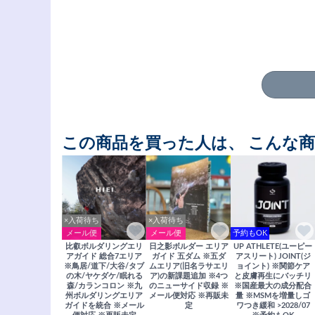
この商品を買った人は、 こんな
×入荷待ち
×入荷待ち
メール便
メール便
予約もOK
比叡ボルダリングエリ
日之影ボルダー エリア
UP ATHLETE(ユーピー
アガイド 総合7エリア
ガイド 五ダム ※五ダ
アスリート) JOINT(ジ
※鳥居/道下/大谷/タブ
ムエリア(旧名ラサエリ
ョイント) ※関節ケア
の木/ヤケダケ/眠れる
ア)の新課題追加 ※4つ
と皮膚再生にバッチリ
森/カランコロン ※九
のニューサイド収録 ※
※国産最大の成分配合
州ボルダリングエリア
メール便対応 ※再販未
量 ※MSMを増量しゴ
ガイドを統合 ※メール
定
ワつき緩和 >2028/07