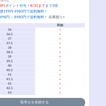
5787276
891
ポイント付与！
8/31まで
まで3倍
便199円 4980円で送料無料！
498円～ 8980円で送料無料！
在庫残り×
即納
36
×
36.5
×
37
×
37.5
×
38
×
38.5
×
39
×
39.5
×
40
×
40.5
×
41
×
41.5
×
42
×
42.5
×
43
×
取寄せを依頼する