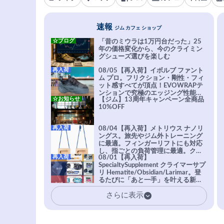
速報
ジム カフェ ショップ
☆ブログ
「昔のミウラは1万円台だった」25
年の価格変化から、今のクライミン
グシューズ選びを楽しむ
再入荷
08/05【再入荷】イボルブ ファント
ム プロ。フリクション・剛性・フィ
ット感すべてが頂点！EVOWRAPテ
ンションで究極のエッジング性能を
☆お知らせ
【ジム】13周年キャンペーン全商品
実現。進化系ラバーEvo-74はTRAX
10%OFF
を凌駕する粘着力で極小ホールドに
安心感。
再入荷
08/04【再入荷】メトリウス ナノリ
ングス。旅先やジム外トレーニング
に最適。フィンガーリフトにも対応
し、指ごとの負荷管理に最適。クラ
再入荷
08/01【再入荷】
イマーの指を本気で鍛えるギア。
SpecialtySupplement クライマーサプ
リ Hematite/Obsidian/Larimar。登
るたびに「あと一手」を叶える新習
慣。高強度・高頻度のトレーニング
さらに表示
に耐えられる体を目指すクライマー
に、圧倒的支持を受ける専用設計サ
プリ。