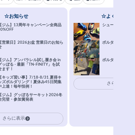
☆お知らせ
☆よくある質問
【ジム】13周年キャンペーン全商品
シューズ選びFAQ
10%OFF
【営業日】2026お盆 営業日のお知ら
ボルダリング上達Q
せ
【ジム】アンパラレル試し履き会 in
ボルダリングトレ
グッぼる - 最新「TN-FINITY」を試
せます！
【キッズ習い事】7/18-8/31 夏得キ
ッズボルダリング！夏休み45日間集
さらに表示
中上達！毎年恒例！
【ジム】グッぼるサーキット2026冬
全完登・参加賞発表
さらに表示