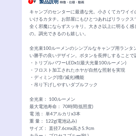
製品説明
特徴・仕様・動画
キャンプのセンターに最適な光。小さくてカワイイ
いけるカタチ。お部屋にもひとつあればリラックス
全く邪魔にならずスッキリ。大きさ以上に明るく感
の。調光できるのも嬉しい。
全光束100ルーメンのシンプルなキャンプ用ランタ
い勝手の良いデザイン。ボタンを長押しすることで
・トリプルパワーLEDx1(最大光量100ルーメン)
・フロスト加工されたホヤが自然な照射を実現
・ディミング(増/減光)機能
・吊り下げしやすいダブルフック
全光束： 100ルーメン
最大電池寿命： 70時間(低照度)
電 池： 単4アルカリx3本
重 量： 122g(電池込み)
サイズ： 直径7.6cmx高さ5.9cm
カラー： プロセスブルー(BL)