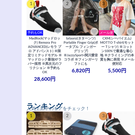
1
2
3
予約もOK
メール便
MadRock(マッドロッ
tataanz(タターンツ)
CXM(シーバイエム)
ク) Remora Pro
Portable Finger Grip(ポ
MOTTO T-shirt(モット
ADVANCED(レモラ プ
ータブル フィンガー
ー Tシャツ) ※コット
ロ アドバンスト) ※限
グリップ)
ン100%で最適な着心
定リミテッドモデル ※
※JazzySport×関川愛音
地 ※クライミングの本
マッドロック最強XFラ
コラボ ※フィンガーリ
質を胸に表現 ※メール
バー採用 ※異次元のフ
フトにも
便対応
リクション ※予約も
6,820円
5,500円
OK
28,600円
ランキング
人気上昇中のギアをチェック！
1
2
3