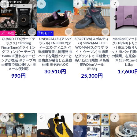
4
5
6
7
メール便
予約もOK
GUARD-TEX(ガードテ
UNPARALLEL(アンパ
SPORTIVA(スポルティ
MadRock(マッ
ックス) Climbing
ラレル) TN-FINITY(テ
バ) SKWAMA LITE
ク) Triplet(ト
FingerTape(クライミン
ィーエヌ-フィニティ)
WOMAN(スクワマ ラ
ト) ※三つ折り
グ フィンガー テープ)
※楢崎智亜共同開発 ※
イト ウーマン) ※適度
ット ※パッド間
19mm ※登れるテーピ
ハードな剛性パワーと
なダウントゥ ※軽量で
の隙間」を完全
ングが復活 ※テープ同
自由度が融合した最強
高いねじれ剛性 ※高感
※135×91cm×
士接着で肌に優しい ※
仕様 ※予約もOK
度FriXionソール
1.1kg
メール便対応
※185g
30,910円
17,600
990円
25,300円
4
5
6
7