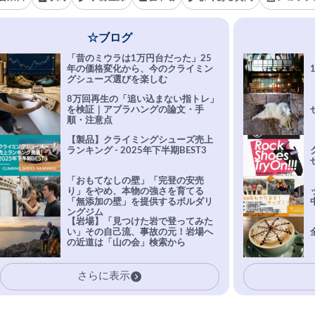
☆ブログ
「昔のミウラは1万円台だった」25
年の価格変化から、今のクライミン
グシューズ選びを楽しむ
8万回再生の「追い込まない指トレ」
を検証｜アブラハングの論文・手
順・注意点
【製品】クライミングシューズ売上
ランキング - 2025年下半期BEST3
「おもてなしの壁」「完登の安売
り」をやめ、本物の強さを育てる
「無添加の壁」を提供するボルダリ
ングジム
【岩場】「見つけた岩で登ってみた
い」その自己流、事故の元！岩場へ
の近道は「山の会」検索から
さらに表示