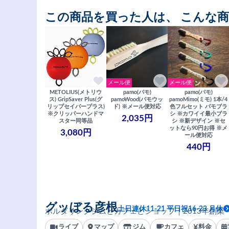
この商品を買った人は、 こんな
メール便
メール便
METOLIUS(メトリウ
pamo(パモ)
pamo(パモ)
ス) GripSaver Plus(グ
pamoWood(パモウッ
pamoMimo(ミモ) 1本/4
リップセイバープラス)
ド) ※メール便対応
色フルセット パモブラ
※クリッパーハンドマ
シ ※カワイイ最小ブラ
2,035円
スター同等品
シ ※新デザイン ※セ
ットなら90円お得 ※メ
3,080円
ール便対応
440円
グッぼる彦根
土日連休11-21 平日祝16-23 月休
ボルダリングジムとカフェとショップ｜2013年創業
ライブ
マップ
ジム
カフェ
料金