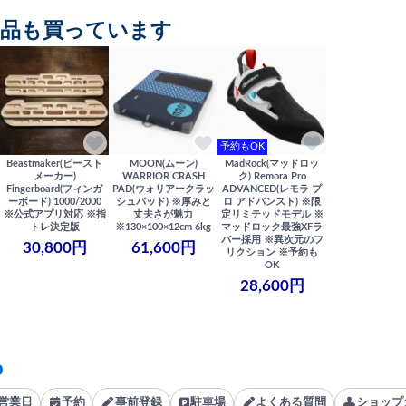
商品も買っています
予約もOK
Beastmaker(ビースト
MOON(ムーン)
MadRock(マッドロッ
メーカー)
WARRIOR CRASH
ク) Remora Pro
Fingerboard(フィンガ
PAD(ウォリアークラッ
ADVANCED(レモラ プ
ーボード) 1000/2000
シュパッド) ※厚みと
ロ アドバンスト) ※限
※公式アプリ対応 ※指
丈夫さが魅力
定リミテッドモデル ※
トレ決定版
※130×100×12cm 6kg
マッドロック最強XFラ
バー採用 ※異次元のフ
30,800円
61,600円
リクション ※予約も
OK
28,600円
営業日
予約
事前登録
駐車場
よくある質問
ショップ