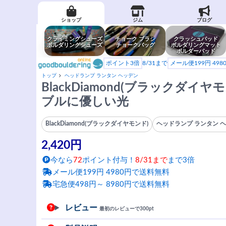
ショップ
ジム
ブログ
クライミングシューズ
チョーク ブラシ
クラッシュパッド
ボルダリングシューズ
チョークバッグ
ボルダリングマット
ボルダーパッド
ポイント3倍
8/31まで
メール便199円 49
トップ
ヘッドランプ ランタン ヘッデン
BlackDiamond(ブラックダイヤ
ブルに優しい光
BlackDiamond(ブラックダイヤモンド)
ヘッドランプ ランタン 
2,420円
今なら
72
ポイント付与！
8/31まで
まで3倍
メール便199円 4980円で送料無料
宅急便498円～ 8980円で送料無料
レビュー
最初のレビューで300pt