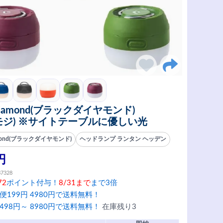
kDiamond(ブラックダイヤモンド)
(モジ) ※サイトテーブルに優しい光
amond(ブラックダイヤモンド)
ヘッドランプ ランタン ヘッデン
円
87328
72
ポイント付与！
8/31まで
まで3倍
便199円 4980円で送料無料！
498円～ 8980円で送料無料！
在庫残り3