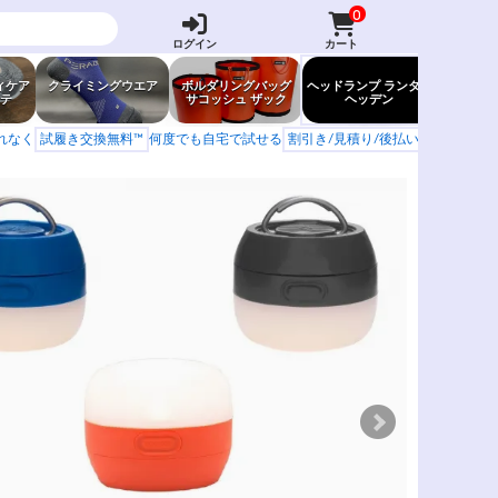
0
ログイン
カート
ィケア
クライミングウエア
ボルダリングバッグ
ヘッドランプ ランタン
防虫グッ
テ
サコッシュ ザック
ヘッデン
岩場ア
もれなく
試履き交換無料™
何度でも自宅で試せる
割引き/見積り/後払い
学校 山岳会