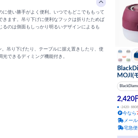
のに使い勝手がよく便利。いつでもどこでももって
できます。吊り下げに便利なフックは折りたためば
じるのは側面もしっかり明るいデザインによるも
ン。吊り下げたり、テーブルに据え置きしたり、使
調光できるディミング機能付き。
Blac
MOJI
BlackDi
2,420
●
-2420- 880
今なら
メール
宅急便