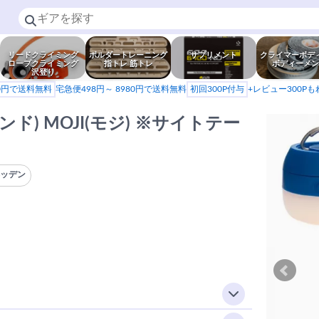
リードクライミング
ボルダートレーニング
サプリメント
クライマーボデ
ロープクライミング
指トレ 筋トレ
ボディーメン
沢登り
80円で送料無料
宅急便498円～ 8980円で送料無料
初回300P付与
+レビュー300P
モンド) MOJI(モジ) ※サイトテー
ヘッデン