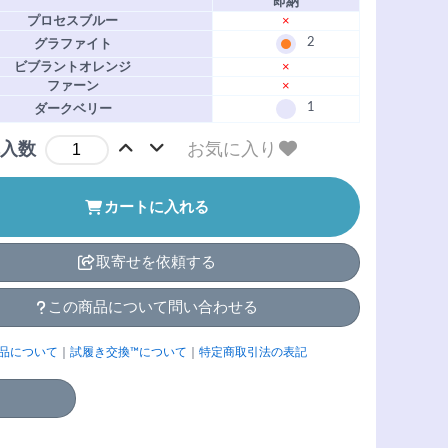
即納
プロセスブルー
×
2
グラファイト
ビブラントオレンジ
×
ファーン
×
1
ダークベリー
お気に入り
入数
カートに入れる
取寄せを依頼する
この商品について問い合わせる
品について
｜
試履き交換™について
｜
特定商取引法の表記