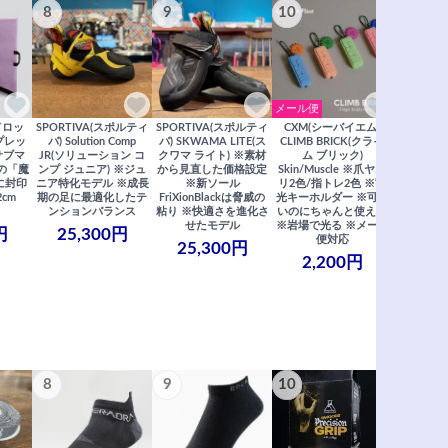
8
9
10
11
メール便
ドロッ
SPORTIVA(スポルティ
SPORTIVA(スポルティ
CXM(シーバイエム)
SoiLL(ソイ
リプレッ
バ) Solution Comp
バ) SKWAMA LITE(ス
CLIMB BRICK(クライ
Boulde
サブマ
JR(ソリューション コ
クワマ ライト) ※素材
ム ブリック)
クボルダー1
の「魔
ンプ ジュニア) ※ジュ
から見直した価格設定
Skin/Muscle ※爪ヤス
Boris
に封印
ニア特化モデル ※成長
※新ソール
リ2色/指トレ2色 ※蓄
Saberi×F
2cm
期の足に最適化したテ
FriXionBlackは脅威の
光キーホルダー ※可愛
コラ
ンションバランス
粘り ※快適さを進化さ
いのにちゃんと使える
29,
せたモデル
※岩場で光る ※メール
円
25,300円
便対応
25,300円
2,200円
8
9
10
11