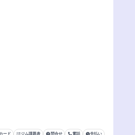
カード
ジム課題表
問合せ
電話
先払い