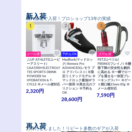
新入荷
国内最速で入荷！プロショップ13年の実績
1
2
3
×入荷待ち
メール便
予約もOK
メール便
△UP ATHLETE(ユーピ
MadRock(マッドロッ
PETZL(ペツル)
ーアスリート)
ク) Remora Pro
FREINO(フレイノ) ※懸
CAA5500+ELECTROLY
ADVANCED(レモラ プ
垂下降の安全性を劇的
TES SPORTS DRINK
ロ アドバンスト) ※限
に高める ※一瞬でロー
POWDER for
定リミテッドモデル ※
プを通せる一体型ブレ
HYDRATION & T-
マッドロック最強XFラ
ーキングスパー ※ゲー
CYCLE ※メール便対応
バー採用 ※異次元のフ
ト開口幅15mm 85g ※
リクション ※予約も
メール便対応
2,320円
OK
7,590円
28,600円
再入荷
お待たせしました！リピート多数のギアが入荷