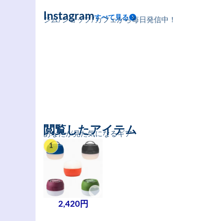
Instagram
すべて見る
ジム/ショップ/カフェから毎日発信中！
閲覧したアイテム
あなたが見た気になるギア
1
2,420円