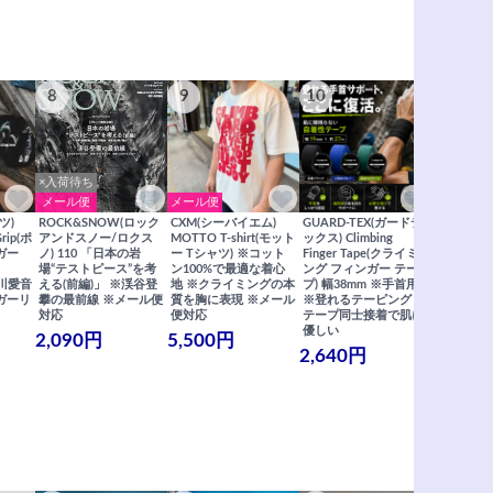
8
9
10
11
×入荷待ち
メール便
メール便
メール便
ツ)
ROCK&SNOW(ロック
CXM(シーバイエム)
GUARD-TEX(ガードテ
GUARD-
Grip(ポ
アンドスノー/ロクス
MOTTO T-shirt(モット
ックス) Climbing
ックス) Cli
ガー
ノ) 110 「日本の岩
ー Tシャツ) ※コット
Finger Tape(クライミ
FingerT
場“テストピース”を考
ン100%で最適な着心
ング フィンガー テー
グ フィン
×関川愛音
える(前編)」 ※渓谷登
地 ※クライミングの本
プ) 幅38mm ※手首用
19mm 
ガーリ
攀の最前線 ※メール便
質を胸に表現 ※メール
※登れるテーピング ※
ングが復活
対応
便対応
テープ同士接着で肌に
士接着で肌
優しい
メール便
2,090円
5,500円
2,640円
990円