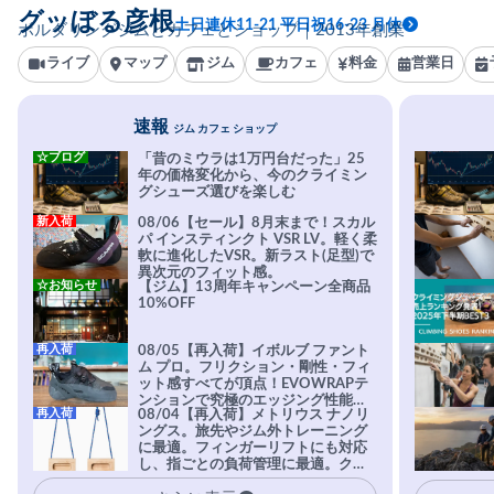
グッぼる彦根
土日連休11-21 平日祝16-23 月休
ボルダリングジムとカフェとショップ｜2013年創業
ライブ
マップ
ジム
カフェ
料金
営業日
速報
ジム カフェ ショップ
☆ブログ
「昔のミウラは1万円台だった」25
年の価格変化から、今のクライミン
グシューズ選びを楽しむ
新入荷
08/06【セール】8月末まで！スカル
パ インスティンクト VSR LV。軽く柔
軟に進化したVSR。新ラスト(足型)で
異次元のフィット感。
☆お知らせ
【ジム】13周年キャンペーン全商品
10%OFF
再入荷
08/05【再入荷】イボルブ ファント
ム プロ。フリクション・剛性・フィ
ット感すべてが頂点！EVOWRAPテ
ンションで究極のエッジング性能を
再入荷
08/04【再入荷】メトリウス ナノリ
実現。進化系ラバーEvo-74はTRAX
ングス。旅先やジム外トレーニング
を凌駕する粘着力で極小ホールドに
に最適。フィンガーリフトにも対応
安心感。
し、指ごとの負荷管理に最適。クラ
イマーの指を本気で鍛えるギア。