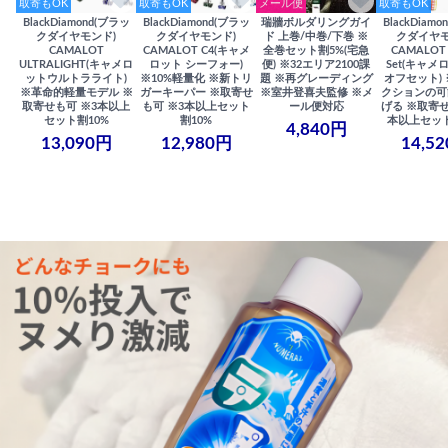
取寄もOK
取寄もOK
メール便
取寄もOK
BlackDiamond(ブラッ
BlackDiamond(ブラッ
瑞牆ボルダリングガイ
BlackDiam
クダイヤモンド)
クダイヤモンド)
ド 上巻/中巻/下巻 ※
クダイヤモ
CAMALOT
CAMALOT C4(キャメ
全巻セット割5%(宅急
CAMALOT 
ULTRALIGHT(キャメロ
ロット シーフォー)
便) ※32エリア2100課
Set(キャメロ
ットウルトラライト)
※10%軽量化 ※新トリ
題 ※再グレーディング
オフセット)
※革命的軽量モデル ※
ガーキーパー ※取寄せ
※室井登喜夫監修 ※メ
クションの可
取寄せも可 ※3本以上
も可 ※3本以上セット
ール便対応
げる ※取寄せ
セット割10%
割10%
本以上セット
4,840円
13,090円
12,980円
14,5