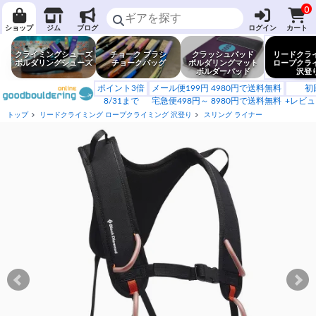
0
ショップ
ジム
ブログ
ログイン
カート
クライミングシューズ
チョーク ブラシ
クラッシュパッド
リードクラ
ボルダリングシューズ
チョークバッグ
ボルダリングマット
ロープクラ
ボルダーパッド
沢登
ポイント3倍
メール便199円 4980円で送料無料
初
8/31まで
宅急便498円～ 8980円で送料無料
+レビュ
トップ
リードクライミング ロープクライミング 沢登り
スリング ライナー