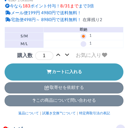
●
-6160- 173930596
今なら
183
ポイント付与！
8/31まで
まで3倍
メール便199円 4980円で送料無料！
宅急便498円～ 8980円で送料無料！
在庫残り2
即納
1
S/M
1
M/L
お気に入り
購入数
カートに入れる
取寄せを依頼する
この商品について問い合わせる
返品について
｜
試履き交換™について
｜
特定商取引法の表記