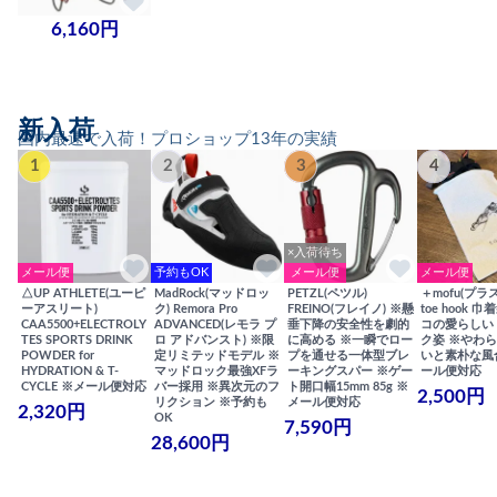
6,160円
新入荷
国内最速で入荷！プロショップ13年の実績
1
2
3
4
×入荷待ち
メール便
予約もOK
メール便
メール便
△UP ATHLETE(ユーピ
MadRock(マッドロッ
PETZL(ペツル)
＋mofu(プラ
ーアスリート)
ク) Remora Pro
FREINO(フレイノ) ※懸
toe hook 
CAA5500+ELECTROLY
ADVANCED(レモラ プ
垂下降の安全性を劇的
コの愛らしい
TES SPORTS DRINK
ロ アドバンスト) ※限
に高める ※一瞬でロー
ク姿 ※やわ
POWDER for
定リミテッドモデル ※
プを通せる一体型ブレ
いと素朴な風
HYDRATION & T-
マッドロック最強XFラ
ーキングスパー ※ゲー
ール便対応
CYCLE ※メール便対応
バー採用 ※異次元のフ
ト開口幅15mm 85g ※
2,500円
リクション ※予約も
メール便対応
2,320円
OK
7,590円
28,600円