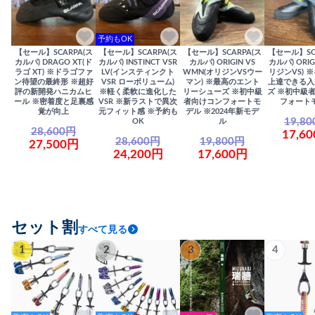
予約もOK
【セール】SCARPA(ス
【セール】SCARPA(ス
【セール】SCARPA(ス
【セール】SC
カルパ) DRAGO XT(ド
カルパ) INSTINCT VSR
カルパ) ORIGIN VS
カルパ) ORIG
ラゴ XT) ※ドラゴファ
LV(インスティンクト
WMN(オリジンVSウー
リジンVS) 
ン待望の最終形 ※超好
VSR ローボリューム)
マン) ※最高のエント
上達できる入
評の新開発ハニカムヒ
※軽く柔軟に進化した
リーシューズ ※初中級
ズ ※初中級
ール ※密着度と足裏感
VSR ※新ラストで異次
者向けコンフォートモ
フォート
覚が向上
元フィット感 ※予約も
デル ※2024年新モデ
19,8
OK
ル
28,600円
17,6
28,600円
19,800円
27,500円
24,200円
17,600円
セット割
すべて見る
1
2
3
4