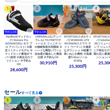
1
2
3
4
予約もOK
予約もOK
MadRock(マッドロッ
UNPARALLEL(アンパ
SPORTIVA(スポルティ
SPORTIVA
ク) Remora Pro
ラレル) TN-FINITY(テ
バ) SKWAMA LITE
バ) Solutio
ADVANCED(レモラ プ
ィーエヌ-フィニティ)
WOMAN(スクワマ ラ
JR(ソリュー
ロ アドバンスト) ※限
※楢崎智亜共同開発 ※
イト ウーマン) ※適度
ンプ ジュニア
定リミテッドモデル ※
ハードな剛性パワーと
なダウントゥ ※軽量で
ニア特化モデ
マッドロック最強XFラ
自由度が融合した最強
高いねじれ剛性 ※高感
期の足に最適
バー採用 ※異次元のフ
仕様 ※予約もOK
度FriXionソール
ンションバ
リクション ※予約も
※185g
30,910円
25,3
OK
25,300円
28,600円
セール
すべて見る
1
2
3
4