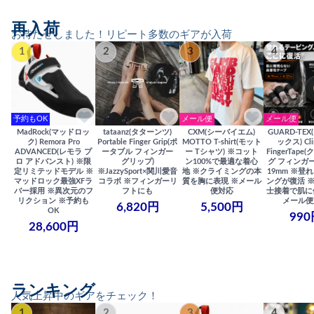
再入荷
お待たせしました！リピート多数のギアが入荷
1
2
3
4
予約もOK
メール便
メール便
MadRock(マッドロッ
tataanz(タターンツ)
CXM(シーバイエム)
GUARD-TE
ク) Remora Pro
Portable Finger Grip(ポ
MOTTO T-shirt(モット
ックス) Cli
ADVANCED(レモラ プ
ータブル フィンガー
ー Tシャツ) ※コット
FingerTap
ロ アドバンスト) ※限
グリップ)
ン100%で最適な着心
グ フィンガー
定リミテッドモデル ※
※JazzySport×関川愛音
地 ※クライミングの本
19mm ※登
マッドロック最強XFラ
コラボ ※フィンガーリ
質を胸に表現 ※メール
ングが復活 
バー採用 ※異次元のフ
フトにも
便対応
士接着で肌に
リクション ※予約も
メール便
6,820円
5,500円
OK
990
28,600円
ランキング
人気上昇中のギアをチェック！
1
2
3
4