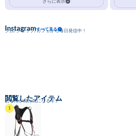
さらに表示
Instagram
すべて見る
ジム/ショップ/カフェから毎日発信中！
閲覧したアイテム
あなたが見た気になるギア
1