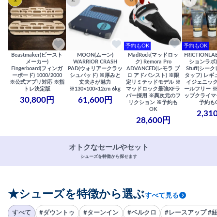
予約もOK
予約もOK
Beastmaker(ビースト
MOON(ムーン)
MadRock(マッドロッ
FRICTIONL
メーカー)
WARRIOR CRASH
ク) Remora Pro
ションラボ) S
Fingerboard(フィンガ
PAD(ウォリアークラッ
ADVANCED(レモラ プ
Stuff(シー
ーボード) 1000/2000
シュパッド) ※厚みと
ロ アドバンスト) ※限
タッフ) レギ
※公式アプリ対応 ※指
丈夫さが魅力
定リミテッドモデル ※
イジェニック
トレ決定版
※130×100×12cm 6kg
マッドロック最強XFラ
ールフリー 
バー採用 ※異次元のフ
ップクライマ
30,800円
61,600円
リクション ※予約も
予約も
OK
2,31
28,600円
オトクなセールやセット
シューズを特徴から探せます
★シューズを特徴から選ぶ
すべて見る
すべて
#ダウントゥ
#ターンイン
#ベルクロ
#レースアップ #