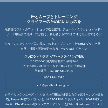
岩とムーブとトレーニング
クライマーのためにいいものを
滋賀発のジム・カフェ・ショップ複合空間。チョーク・クラッシュパッド・
リード用品まで道具一式が揃う。初心者からプロまで通える上達できるジ
ム。
クライミングシューズ国内最多・極上エスプレッソ・上達ボルダリング壁。
自然・挑戦・冒険が好きな方、ぜひお越しください
グッぼる ボルダリングCafe クライミング通販
〒522-0043 滋賀県彦根市小泉町34-8
平日16:00～23:00 土日祝11:00～21:00 月曜定休
登録番号：T6810453874100
080 9994 5395
info@goodbouldering.com
クライミングシューズ・ボルダリング用品の通販ならグッぼるへ。グッぼる
ではUnparallel(アンパラレル)、LA SPORTIVA(スポルティバ)、SCARPA(スカ
ルパ) 、BlackDiamond(ブラックダイヤモンド)を始め、Beastmaker(ビースト