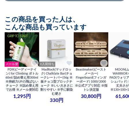
この商品を買った人は、
こんな商品も買っています
メール便
×入荷待ち
PD9(ピーディーナイ
MadRock(マッドロッ
Beastmaker(ビースト
MOON(
ン) for Climbing ボトル
ク) Chalklate Bar(チョ
メーカー)
WARRIOR 
60ml/詰め替え用300ml
ークレートバー)56g ※
Fingerboard(フィンガ
PAD(ウォリ
※持続力UPの飛ばない
板チョコ型ブロックチ
ーボード) 1000/2000
シュパッド)
チョーク ※詰め替え用
ョーク ※いい大きさに
※公式アプリ対応 ※指
丈夫さが
でお得 ※メール便対応
割りやすい ※手に馴染
トレ決定版
※130×100×1
む硬さ
1,295円
30,800円
61,6
330円