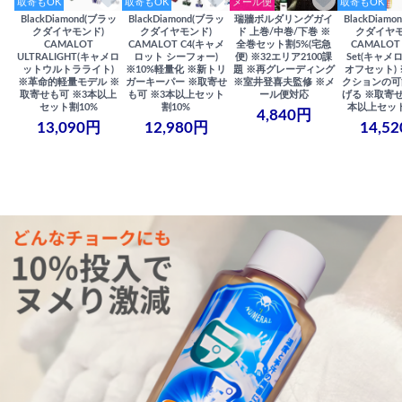
取寄もOK
取寄もOK
メール便
取寄もOK
BlackDiamond(ブラッ
BlackDiamond(ブラッ
瑞牆ボルダリングガイ
BlackDiam
クダイヤモンド)
クダイヤモンド)
ド 上巻/中巻/下巻 ※
クダイヤモ
CAMALOT
CAMALOT C4(キャメ
全巻セット割5%(宅急
CAMALOT 
ULTRALIGHT(キャメロ
ロット シーフォー)
便) ※32エリア2100課
Set(キャメロ
ットウルトラライト)
※10%軽量化 ※新トリ
題 ※再グレーディング
オフセット)
※革命的軽量モデル ※
ガーキーパー ※取寄せ
※室井登喜夫監修 ※メ
クションの可
取寄せも可 ※3本以上
も可 ※3本以上セット
ール便対応
げる ※取寄せ
セット割10%
割10%
本以上セット
4,840円
13,090円
12,980円
14,5