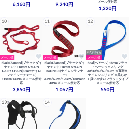
メール便対応
6,160円
9,240円
1,320円
10
11
12
×入荷待ち
メール便
メール便
メール便
BlackDiamond(ブラックダイ
BlackDiamond(ブラックダイ
Beal(ベアール) 18mmフラッ
ヤモンド) 18mm NYLON
ヤモンド) 18mm NYLON
トベーシックスリング
DAISY CHAIN(18mmナイロ
RUNNERS(ナイロンランナ
30/40/50/60/80cm ※高耐久
ンデイジーチェーン)
ー)
ナイロンスリング ※柔らか
115cm/140cm ※メール便対
30cm/60cm/120cm/180cm/2
く扱いやすいフラットタイプ
応
40cm ※メール便対応
※メール便対応
3,850円
1,067円
550円
13
14