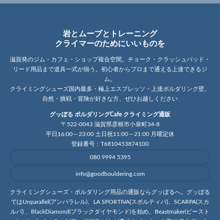
岩とムーブとトレーニング
クライマーのためにいいものを
滋賀発のジム・カフェ・ショップ複合空間。チョーク・クラッシュパッド・
リード用品まで道具一式が揃う。初心者からプロまで通える上達できるジ
ム。
クライミングシューズ国内最多・極上エスプレッソ・上達ボルダリング壁。
自然・挑戦・冒険が好きな方、ぜひお越しください
グッぼる ボルダリングCafe クライミング通販
〒522-0043 滋賀県彦根市小泉町34-8
平日16:00～23:00 土日祝11:00～21:00 月曜定休
登録番号：T6810453874100
080 9994 5395
info@goodbouldering.com
クライミングシューズ・ボルダリング用品の通販ならグッぼるへ。グッぼる
ではUnparallel(アンパラレル)、LA SPORTIVA(スポルティバ)、SCARPA(スカ
ルパ) 、BlackDiamond(ブラックダイヤモンド)を始め、Beastmaker(ビースト