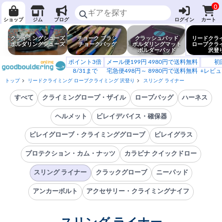
0
ショップ
ジム
ブログ
ログイン
カート
クライミングシューズ
チョーク ブラシ
クラッシュパッド
リードクラ
ボルダリングシューズ
チョークバッグ
ボルダリングマット
ロープクラ
ボルダーパッド
沢登
ポイント3倍
メール便199円 4980円で送料無料
初
8/31まで
宅急便498円～ 8980円で送料無料
+レビュ
トップ
リードクライミング ロープクライミング 沢登り
スリング ライナー
すべて
クライミングロープ・ザイル
ロープバッグ
ハーネス
ヘルメット
ビレイデバイス・確保器
ビレイグローブ・クライミンググローブ
ビレイグラス
プロテクション・カム・ナッツ
カラビナ クイックドロー
スリング ライナー
クラックグローブ
ニーパッド
アンカーボルト
アクセサリー・クライミングナイフ