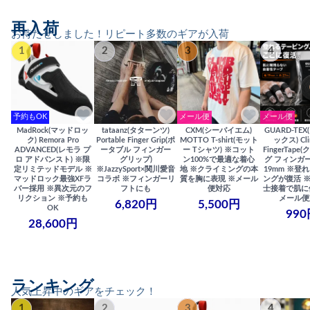
再入荷
お待たせしました！リピート多数のギアが入荷
1
2
3
4
予約もOK
メール便
メール便
MadRock(マッドロッ
tataanz(タターンツ)
CXM(シーバイエム)
GUARD-TE
ク) Remora Pro
Portable Finger Grip(ポ
MOTTO T-shirt(モット
ックス) Cli
ADVANCED(レモラ プ
ータブル フィンガー
ー Tシャツ) ※コット
FingerTap
ロ アドバンスト) ※限
グリップ)
ン100%で最適な着心
グ フィンガー
定リミテッドモデル ※
※JazzySport×関川愛音
地 ※クライミングの本
19mm ※登
マッドロック最強XFラ
コラボ ※フィンガーリ
質を胸に表現 ※メール
ングが復活 
バー採用 ※異次元のフ
フトにも
便対応
士接着で肌に
リクション ※予約も
メール便
6,820円
5,500円
OK
990
28,600円
ランキング
人気上昇中のギアをチェック！
1
2
3
4