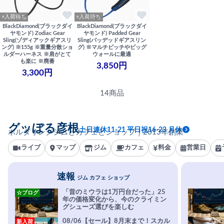
×入荷待ち
×入荷待ち
BlackDiamond(ブラックダイ
BlackDiamond(ブラックダイ
ヤモンド) Zodiac Gear
ヤモンド) Padded Gear
Sling(ゾディアックギアスリ
Sling(パッデッドギアスリン
ング) ※155g ※重量分散ショ
グ) ※マルチピッチやビッグ
ルダーハーネス ※肩がとて
ウォールに最適
も楽に ※廃番
3,850円
3,300円
14商品
グッぼる彦根
土日連休11-21 平日祝16-23 月休
ボルダリングジムとカフェとショップ｜2013年創業
ライブ
マップ
ジム
カフェ
料金
営業日
速報
ジム カフェ ショップ
「昔のミウラは1万円台だった」25
☆ブログ
年の価格変化から、今のクライミン
グシューズ選びを楽しむ
08/06【セール】8月末まで！スカル
新入荷