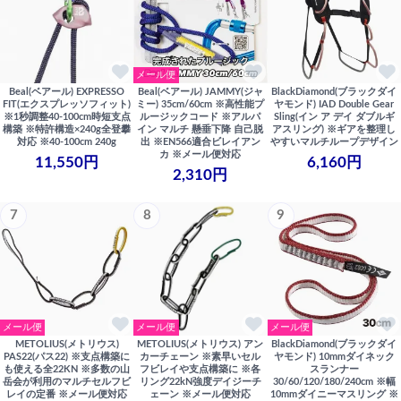
メール便
Beal(ベアール) EXPRESSO
Beal(ベアール) JAMMY(ジャ
BlackDiamond(ブラックダイ
FIT(エクスプレッソフィット)
ミー) 35cm/60cm ※高性能プ
ヤモンド) IAD Double Gear
※1秒調整40-100cm時短支点
ルージックコード ※アルパ
Sling(イン ア デイ ダブルギ
構築 ※特許構造×240g全登攀
イン マルチ 懸垂下降 自己脱
アスリング) ※ギアを整理し
対応 ※40-100cm 240g
出 ※EN566適合ビレイアン
やすいマルチループデザイン
カ ※メール便対応
11,550円
6,160円
2,310円
7
8
9
メール便
メール便
メール便
METOLIUS(メトリウス)
METOLIUS(メトリウス) アン
BlackDiamond(ブラックダイ
PAS22(パス22) ※支点構築に
カーチェーン ※素早いセル
ヤモンド) 10mmダイネック
も使える全22KN ※多数の山
フビレイや支点構築に ※各
スランナー
岳会が利用のマルチセルフビ
リング22kN強度デイジーチ
30/60/120/180/240cm ※幅
レイの定番 ※メール便対応
ェーン ※メール便対応
10mmダイニーマスリング ※