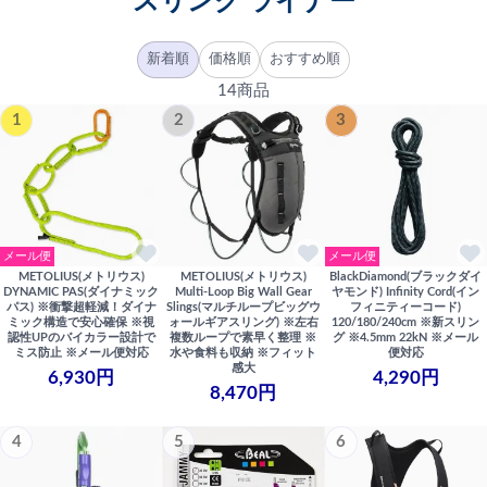
スリング ライナー
新着順
価格順
おすすめ順
14商品
1
2
3
メール便
メール便
METOLIUS(メトリウス)
METOLIUS(メトリウス)
BlackDiamond(ブラックダイ
DYNAMIC PAS(ダイナミック
Multi-Loop Big Wall Gear
ヤモンド) Infinity Cord(イン
パス) ※衝撃超軽減！ダイナ
Slings(マルチループビッグウ
フィニティーコード)
ミック構造で安心確保 ※視
ォールギアスリング) ※左右
120/180/240cm ※新スリン
認性UPのバイカラー設計で
複数ループで素早く整理 ※
グ ※4.5mm 22kN ※メール
ミス防止 ※メール便対応
水や食料も収納 ※フィット
便対応
感大
6,930円
4,290円
8,470円
4
5
6