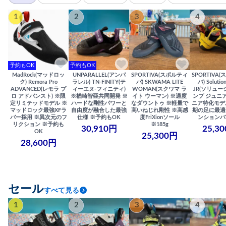
1
2
3
4
予約もOK
予約もOK
MadRock(マッドロッ
UNPARALLEL(アンパ
SPORTIVA(スポルティ
SPORTIVA
ク) Remora Pro
ラレル) TN-FINITY(テ
バ) SKWAMA LITE
バ) Solutio
ADVANCED(レモラ プ
ィーエヌ-フィニティ)
WOMAN(スクワマ ラ
JR(ソリュー
ロ アドバンスト) ※限
※楢崎智亜共同開発 ※
イト ウーマン) ※適度
ンプ ジュニア
定リミテッドモデル ※
ハードな剛性パワーと
なダウントゥ ※軽量で
ニア特化モデ
マッドロック最強XFラ
自由度が融合した最強
高いねじれ剛性 ※高感
期の足に最適
バー採用 ※異次元のフ
仕様 ※予約もOK
度FriXionソール
ンションバ
リクション ※予約も
※185g
30,910円
25,3
OK
25,300円
28,600円
セール
すべて見る
1
2
3
4