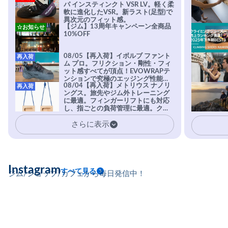
パ インスティンクト VSR LV。軽く柔
軟に進化したVSR。新ラスト(足型)で
異次元のフィット感。
【ジム】13周年キャンペーン全商品
☆お知らせ
10%OFF
08/05【再入荷】イボルブ ファント
再入荷
ム プロ。フリクション・剛性・フィ
ット感すべてが頂点！EVOWRAPテ
ンションで究極のエッジング性能を
08/04【再入荷】メトリウス ナノリ
再入荷
実現。進化系ラバーEvo-74はTRAX
ングス。旅先やジム外トレーニング
を凌駕する粘着力で極小ホールドに
に最適。フィンガーリフトにも対応
安心感。
し、指ごとの負荷管理に最適。クラ
イマーの指を本気で鍛えるギア。
さらに表示
Instagram
すべて見る
ジム/ショップ/カフェから毎日発信中！