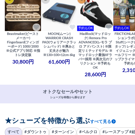
予約もOK
予約もOK
Beastmaker(ビースト
MOON(ムーン)
MadRock(マッドロッ
FRICTIONL
メーカー)
WARRIOR CRASH
ク) Remora Pro
ションラボ) S
Fingerboard(フィンガ
PAD(ウォリアークラッ
ADVANCED(レモラ プ
Stuff(シー
ーボード) 1000/2000
シュパッド) ※厚みと
ロ アドバンスト) ※限
タッフ) レギ
※公式アプリ対応 ※指
丈夫さが魅力
定リミテッドモデル ※
イジェニック
トレ決定版
※130×100×12cm 6kg
マッドロック最強XFラ
ールフリー 
バー採用 ※異次元のフ
ップクライマ
30,800円
61,600円
リクション ※予約も
予約も
OK
2,31
28,600円
オトクなセールやセット
シューズを特徴から探せます
★シューズを特徴から選ぶ
すべて見る
すべて
#ダウントゥ
#ターンイン
#ベルクロ
#レースアップ #