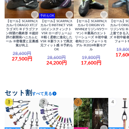
予約もOK
【セール】SCARPA(ス
【セール】SCARPA(ス
【セール】SCARPA(ス
【セール】SC
カルパ) DRAGO XT(ド
カルパ) INSTINCT VSR
カルパ) ORIGIN VS
カルパ) ORIG
ラゴ XT) ※ドラゴファ
LV(インスティンクト
WMN(オリジンVSウー
リジンVS) 
ン待望の最終形 ※超好
VSR ローボリューム)
マン) ※最高のエント
上達できる入
評の新開発ハニカムヒ
※軽く柔軟に進化した
リーシューズ ※初中級
ズ ※初中級
ール ※密着度と足裏感
VSR ※新ラストで異次
者向けコンフォートモ
フォート
覚が向上
元フィット感 ※予約も
デル ※2024年新モデ
19,8
OK
ル
28,600円
17,6
28,600円
19,800円
27,500円
24,200円
17,600円
セット割
すべて見る
1
2
3
4