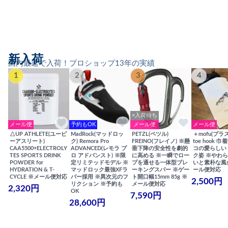
新入荷
国内最速で入荷！プロショップ13年の実績
1
2
3
4
×入荷待ち
メール便
予約もOK
メール便
メール便
△UP ATHLETE(ユーピ
MadRock(マッドロッ
PETZL(ペツル)
＋mofu(プラ
ーアスリート)
ク) Remora Pro
FREINO(フレイノ) ※懸
toe hook 
CAA5500+ELECTROLY
ADVANCED(レモラ プ
垂下降の安全性を劇的
コの愛らしい
TES SPORTS DRINK
ロ アドバンスト) ※限
に高める ※一瞬でロー
ク姿 ※やわ
POWDER for
定リミテッドモデル ※
プを通せる一体型ブレ
いと素朴な風
HYDRATION & T-
マッドロック最強XFラ
ーキングスパー ※ゲー
ール便対応
CYCLE ※メール便対応
バー採用 ※異次元のフ
ト開口幅15mm 85g ※
2,500円
リクション ※予約も
メール便対応
2,320円
OK
7,590円
28,600円