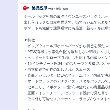
製品説明
特徴・仕様・動画
ホールバッグ発想の最強タウンユースパック！ハー
出し入れラクな自立型構造で、街でもジムでも岩場で
ポケットも完備で通勤通学にも最適。新モデルは環
▼特徴
・ビッグウォール用ホールバッグから着想を得たス
・PFAS(有機フッ素化合物)を添加しない環境にやさ
・ヘルメットやロープ収納にも対応する内蔵レイン
・15インチノートPC対応のスリーブと多機能ポケ
・自立構造で荷物の出し入れがスムーズ
・背面とショルダーにEVAフォームパッド内蔵で快
・マットブラックのアナダイズドメタルバックルで
・セキュリティポケットは財布や鍵などの貴重品収
・正面デイジーチェーンはフラット設計で見た目す
・取り外し可能なスターナムストラップ&ウエスト