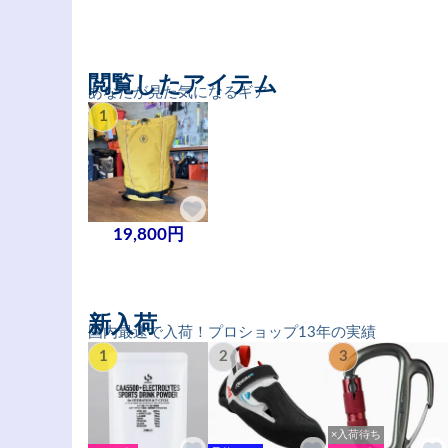
閲覧したアイテム
あなたが見た気になるギア
1
19,800円
新入荷
国内最速で入荷！プロショップ13年の実績
1
2
3
×入荷待ち