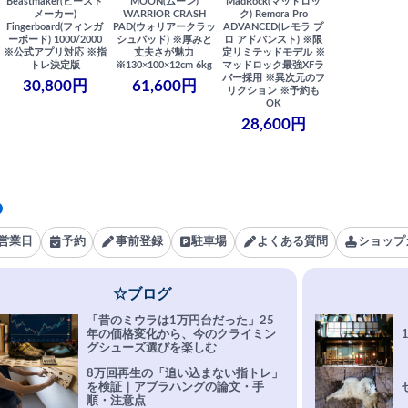
Beastmaker(ビースト
MOON(ムーン)
MadRock(マッドロッ
メーカー)
WARRIOR CRASH
ク) Remora Pro
Fingerboard(フィンガ
PAD(ウォリアークラッ
ADVANCED(レモラ プ
ーボード) 1000/2000
シュパッド) ※厚みと
ロ アドバンスト) ※限
※公式アプリ対応 ※指
丈夫さが魅力
定リミテッドモデル ※
トレ決定版
※130×100×12cm 6kg
マッドロック最強XFラ
バー採用 ※異次元のフ
30,800円
61,600円
リクション ※予約も
OK
28,600円
営業日
予約
事前登録
駐車場
よくある質問
ショップ
☆ブログ
「昔のミウラは1万円台だった」25
年の価格変化から、今のクライミン
グシューズ選びを楽しむ
8万回再生の「追い込まない指トレ」
を検証｜アブラハングの論文・手
順・注意点