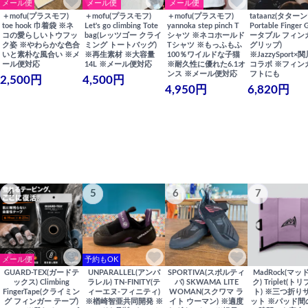
メール便
メール便
メール便
＋mofu(プラスモフ)
＋mofu(プラスモフ)
＋mofu(プラスモフ)
tataanz(タターン
toe hook 巾着袋 ※ネ
Let's go climbing Tote
yannoka step pinch T
Portable Finger 
コの愛らしいトウフッ
bag(レッツゴー クライ
シャツ ※ネコホールド
ータブル フィン
ク姿 ※やわらかな色合
ミング トートバッグ)
Tシャツ ※もっふもふ
グリップ)
いと素朴な風合い ※メ
※再生素材 ※大容量
100％ワイルドな子猫
※JazzySport
ール便対応
14L ※メール便対応
※耐久性に優れた6.1オ
コラボ ※フィン
ンス ※メール便対応
フトにも
2,500円
4,500円
4,950円
6,820円
4
5
6
7
メール便
予約もOK
GUARD-TEX(ガードテ
UNPARALLEL(アンパ
SPORTIVA(スポルティ
MadRock(マッ
ックス) Climbing
ラレル) TN-FINITY(テ
バ) SKWAMA LITE
ク) Triplet(ト
FingerTape(クライミン
ィーエヌ-フィニティ)
WOMAN(スクワマ ラ
ト) ※三つ折り
グ フィンガー テープ)
※楢崎智亜共同開発 ※
イト ウーマン) ※適度
ット ※パッド間