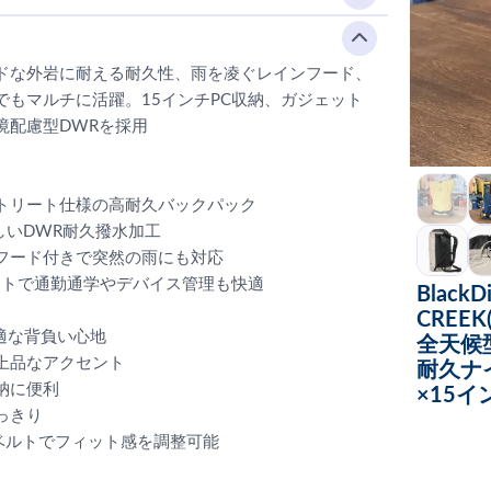
ドな外岩に耐える耐久性、雨を凌ぐレインフード、
もマルチに活躍。15インチPC収納、ガジェット
境配慮型DWRを採用
トリート仕様の高耐久バックパック
しいDWR耐久撥水加工
フード付きで突然の雨にも対応
ットで通勤通学やデバイス管理も快適
Black
CREE
適な背負い心地
全天候
上品なアクセント
耐久ナ
納に便利
×15
っきり
ベルトでフィット感を調整可能