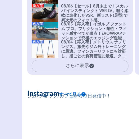
新入荷
08/06【セール】8月末まで！スカル
パ インスティンクト VSR LV。軽く柔
軟に進化したVSR。新ラスト(足型)で
異次元のフィット感。
再入荷
08/05【再入荷】イボルブ ファント
ム プロ。フリクション・剛性・フィ
ット感すべてが頂点！EVOWRAPテ
ンションで究極のエッジング性能を
再入荷
08/04【再入荷】メトリウス ナノリ
実現。進化系ラバーEvo-74はTRAX
ングス。旅先やジム外トレーニング
を凌駕する粘着力で極小ホールドに
に最適。フィンガーリフトにも対応
安心感。
し、指ごとの負荷管理に最適。クラ
イマーの指を本気で鍛えるギア。
さらに表示
Instagram
すべて見る
ジム/ショップ/カフェから毎日発信中！