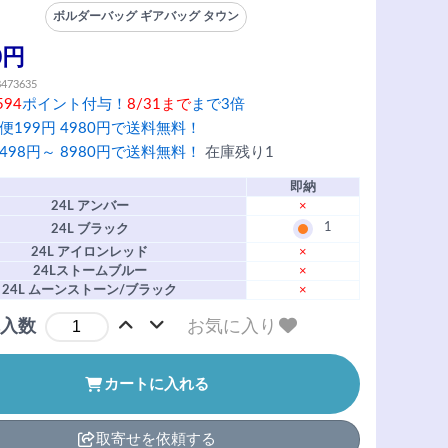
ボルダーバッグ ギアバッグ タウン
0円
8473635
594
ポイント付与！
8/31まで
まで3倍
便199円 4980円で送料無料！
498円～ 8980円で送料無料！
在庫残り1
即納
24L アンバー
×
1
24L ブラック
24L アイロンレッド
×
24Lストームブルー
×
24L ムーンストーン/ブラック
×
お気に入り
入数
カートに入れる
取寄せを依頼する