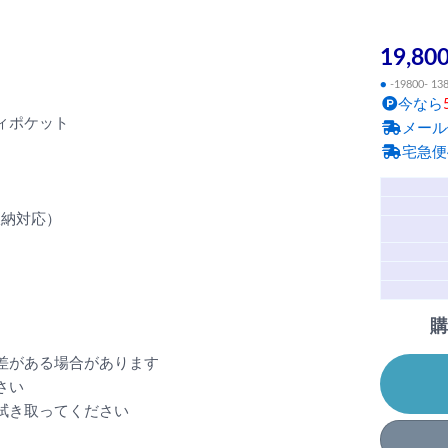
19,80
●
-19800- 13
今なら
ィポケット
メール
宅急便
収納対応）
購
差がある場合があります
さい
拭き取ってください