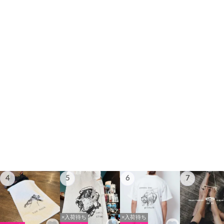
4
5
6
7
×入荷待ち
×入荷待ち