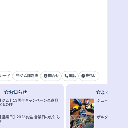
カード
ジム課題表
問合せ
電話
先払い
☆お知らせ
☆よくある質問
【ジム】13周年キャンペーン全商品
シューズ選びFAQ
10%OFF
【営業日】2026お盆 営業日のお知ら
ボルダリング上達Q
せ