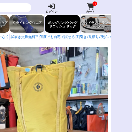
0
ログイン
カート
ィケア
クライミングウエア
ボルダリングバッグ
ヘッドランプ ランタン
防虫グッ
テ
サコッシュ ザック
ヘッデン
岩場ア
もれなく
試履き交換無料™
何度でも自宅で試せる
割引き/見積り/後払い
学校 山岳会