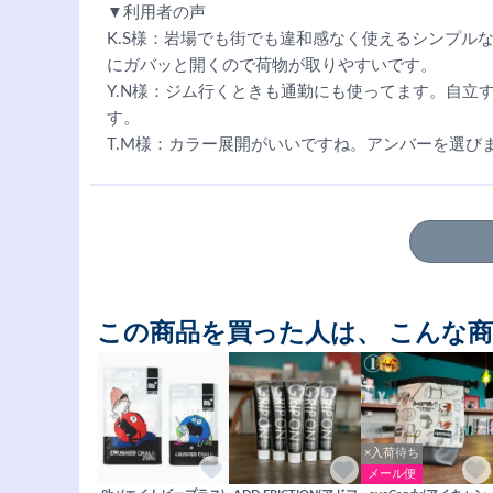
▼利用者の声
K.S様：岩場でも街でも違和感なく使えるシンプル
にガバッと開くので荷物が取りやすいです。
Y.N様：ジム行くときも通勤にも使ってます。自立
す。
T.M様：カラー展開がいいですね。アンバーを選び
この商品を買った人は、 こんな
×入荷待ち
メール便