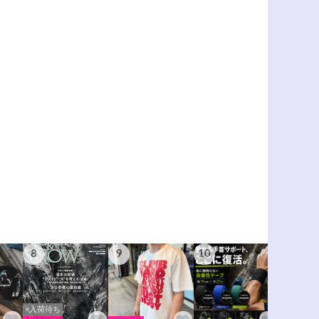
8
9
10
11
×入荷待ち