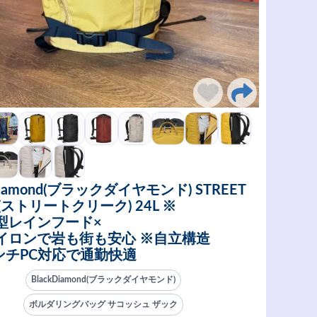
Diamond(ブラックダイヤモンド) STREET
K(ストリートクリーク) 24L ※
型レインフード×
イロンで岩も街も安心 ※自立構造
インチPC対応で通勤快適
BlackDiamond(ブラックダイヤモンド)
ボルダリングバッグ サコッシュ ザック