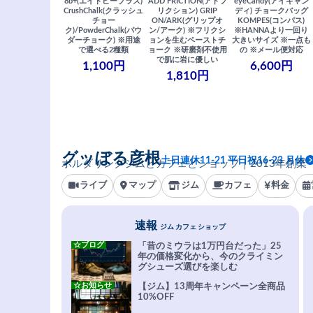
8b+(エイトビープラス)
ADD FRICTION(アドフ
eyeCandy(アイキャン
CrushChalk(クラッシュ
リクション) GRIP
ディ) チョークバッグ
チョー
ON/ARK(グリップオ
KOMPES(コンパス)
ク)/PowderChalk(パウ
ン/アーク) ※フリクシ
※HANNAより一回り
ダーチョーク) ※用途
ョンを生むペーストチ
大きいサイズ ※一点も
で選べる2種類
ョーク ※研磨剤不使用
の ※メール便対応
で肌に岩に優しい
1,100円
6,600円
1,810円
グッぼる彦根
土日連休11-21 平日祝16-23 月休
ボルダリングジムとカフェとショップ｜2013年創業
ライブ
マップ
ジム
カフェ
料金
速報
ジム カフェ ショップ
☆ブログ
「昔のミウラは1万円台だった」25
年の価格変化から、今のクライミン
グシューズ選びを楽しむ
☆お知らせ
【ジム】13周年キャンペーン全商品
10%OFF