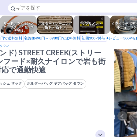
リードクライミング
ボルダートレーニング
サプリメント
クライマーボデ
ロープクライミング
指トレ 筋トレ
ボディーメン
沢登り
80円で送料無料
宅急便498円～ 8980円で送料無料
初回300P付与
+レビュー300P
 タウン
ド) STREET CREEK(ストリー
レインフード×耐久ナイロンで岩も街
対応で通勤快適
ッシュ ザック
ボルダーバッグ ギアバッグ タウン