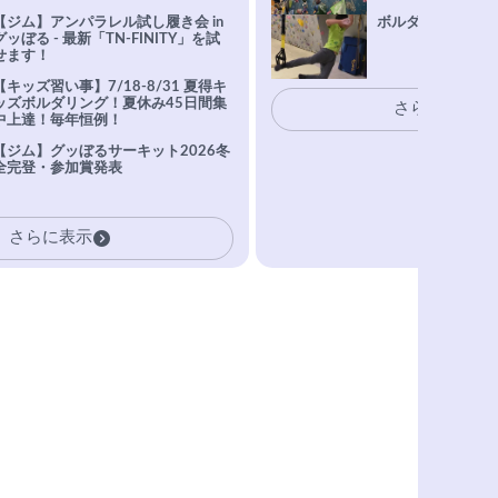
【ジム】アンパラレル試し履き会 in
ボルダリングトレ
グッぼる - 最新「TN-FINITY」を試
せます！
【キッズ習い事】7/18-8/31 夏得キ
ッズボルダリング！夏休み45日間集
さらに表示
中上達！毎年恒例！
【ジム】グッぼるサーキット2026冬
全完登・参加賞発表
さらに表示