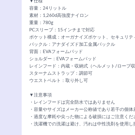
▼仕様
容量：24リットル
素材：1,260d高強度ナイロン
重量：780g
PCスリーブ：15インチまで対応
ポケット構成：オーガナイズポケット、セキュリテ
バックル：アナダイズド加工金属バックル
背面：EVAフォームパッド
ショルダー：EVAフォームパッド
レインフード：内蔵・収納式（ヘルメット/ロープ
スターナムストラップ：調節可
ウエストベルト：取り外し可
▼注意事項
・レインフードは完全防水ではありません
・容量やサイズはメーカー公称値であり若干の個体
・過度な摩耗や尖った物による破損にはご注意くだ
・洗濯機での洗濯は避け、汚れは中性洗剤を使用し