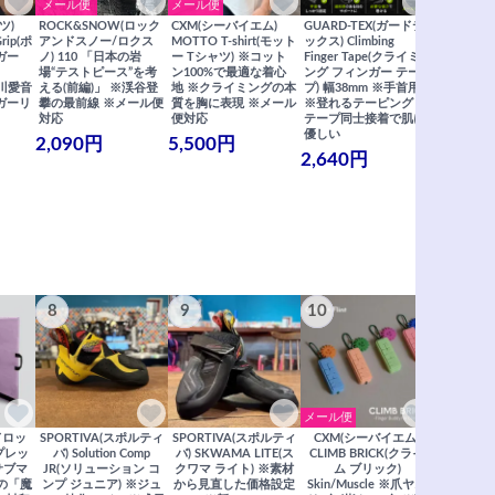
メール便
メール便
メール便
ツ)
ROCK&SNOW(ロック
CXM(シーバイエム)
GUARD-TEX(ガードテ
GUARD-
Grip(ポ
アンドスノー/ロクス
MOTTO T-shirt(モット
ックス) Climbing
ックス) Cli
ガー
ノ) 110 「日本の岩
ー Tシャツ) ※コット
Finger Tape(クライミ
FingerT
場“テストピース”を考
ン100%で最適な着心
ング フィンガー テー
グ フィン
×関川愛音
える(前編)」 ※渓谷登
地 ※クライミングの本
プ) 幅38mm ※手首用
19mm 
ガーリ
攀の最前線 ※メール便
質を胸に表現 ※メール
※登れるテーピング ※
ングが復活
対応
便対応
テープ同士接着で肌に
士接着で肌
優しい
メール便
2,090円
5,500円
2,640円
990円
8
9
10
11
メール便
ドロッ
SPORTIVA(スポルティ
SPORTIVA(スポルティ
CXM(シーバイエム)
SoiLL(ソイ
リプレッ
バ) Solution Comp
バ) SKWAMA LITE(ス
CLIMB BRICK(クライ
Boulde
サブマ
JR(ソリューション コ
クワマ ライト) ※素材
ム ブリック)
クボルダー1
の「魔
ンプ ジュニア) ※ジュ
から見直した価格設定
Skin/Muscle ※爪ヤス
Boris