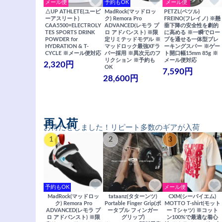
メール便
予約もOK
メール便
△UP ATHLETE(ユーピ
MadRock(マッドロッ
PETZL(ペツル)
ーアスリート)
ク) Remora Pro
FREINO(フレイノ) ※懸
CAA5500+ELECTROLY
ADVANCED(レモラ プ
垂下降の安全性を劇的
TES SPORTS DRINK
ロ アドバンスト) ※限
に高める ※一瞬でロー
POWDER for
定リミテッドモデル ※
プを通せる一体型ブレ
HYDRATION & T-
マッドロック最強XFラ
ーキングスパー ※ゲー
CYCLE ※メール便対応
バー採用 ※異次元のフ
ト開口幅15mm 85g ※
リクション ※予約も
メール便対応
2,320円
OK
7,590円
28,600円
再入荷
お待たせしました！リピート多数のギアが入荷
1
2
3
予約もOK
メール便
MadRock(マッドロッ
tataanz(タターンツ)
CXM(シーバイエム)
ク) Remora Pro
Portable Finger Grip(ポ
MOTTO T-shirt(モット
ADVANCED(レモラ プ
ータブル フィンガー
ー Tシャツ) ※コット
ロ アドバンスト) ※限
グリップ)
ン100%で最適な着心