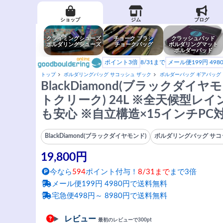
ショップ
ジム
ブログ
クライミングシューズ
チョーク ブラシ
クラッシュパッド
ボルダリングシューズ
チョークバッグ
ボルダリングマット
ボルダーパッド
ポイント3倍
8/31まで
メール便199円 49
トップ
ボルダリングバッグ サコッシュ ザック
ボルダーバッグ ギアバッグ
BlackDiamond(ブラックダイヤモン
トクリーク) 24L ※全天候型
も安心 ※自立構造×15インチPC
BlackDiamond(ブラックダイヤモンド)
ボルダリングバッグ サコ
19,800円
今なら
594
ポイント付与！
8/31まで
まで3倍
メール便199円 4980円で送料無料
宅急便498円～ 8980円で送料無料
レビュー
最初のレビューで300pt