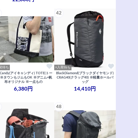
42
荷待ち
×入荷待ち
eCandy(アイキャンディ) TOTE(トー
BlackDiamond(ブラックダイヤモンド)
) ※タウンもジムもOK ※デニム×帆
CRAG40(クラッグ40) ※軽量ホールバ
布オリジナル ※一点もの
ッグ
6,380円
14,410円
48