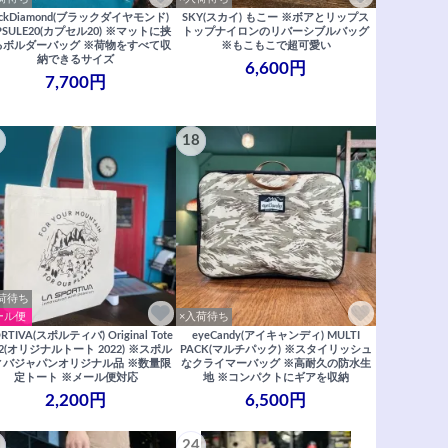
ackDiamond(ブラックダイヤモンド)
SKY(スカイ) もこー ※ボアとリップス
PSULE20(カプセル20) ※マットに挟
トップナイロンのリバーシブルバッグ
るボルダーバッグ ※荷物をすべて収
※もこもこで超可愛い
納できるサイズ
6,600円
7,700円
18
荷待ち
ール便
×入荷待ち
RTIVA(スポルティバ) Original Tote
eyeCandy(アイキャンディ) MULTI
22(オリジナルトート 2022) ※スポル
PACK(マルチパック) ※スタイリッシュ
ィバジャパンオリジナル品 ※数量限
なクライマーバッグ ※高耐久の防水生
定トート ※メール便対応
地 ※コンパクトにギアを収納
2,200円
6,500円
24