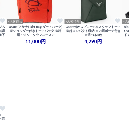
×入荷待ち
×入荷待ち
×入
(ジム
asana(アサナ) Dirt Bag(ダートバッグ)
Osprey(オスプレー) ULスタッフトート
Bl
※調
※ショルダー付きトートバッグ ※岩
※超コンパクト収納 ※内蔵ポーチ付き
Gy
値下
場・ジム・タウンユースに
※選べる4色
ド
11,000円
4,290円
r
便対応