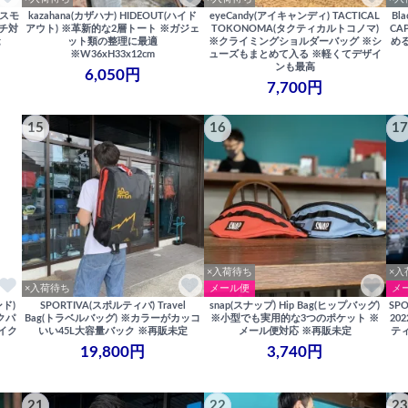
/スモ
kazahana(カザハナ) HIDEOUT(ハイド
eyeCandy(アイキャンディ) TACTICAL
Bl
チ対
アウト) ※革新的な2層トート ※ガジェ
TOKONOMA(タクティカルトコノマ)
CA
g
ット類の整理に最適
※クライミングショルダーバッグ ※シ
め
※W36xH33x12cm
ューズもまとめて入る ※軽くてデザイ
ンも最高
6,050円
7,700円
15
16
17
×入荷待ち
×入
×入荷待ち
メール便
メ
ンド)
SPORTIVA(スポルティバ) Travel
snap(スナップ) Hip Bag(ヒップバッグ)
SPO
ックパ
Bag(トラベルバッグ) ※カラーがカッコ
※小型でも実用的な3つのポケット ※
20
サイク
いい45L大容量バック ※再販未定
メール便対応 ※再販未定
テ
19,800円
3,740円
21
22
23