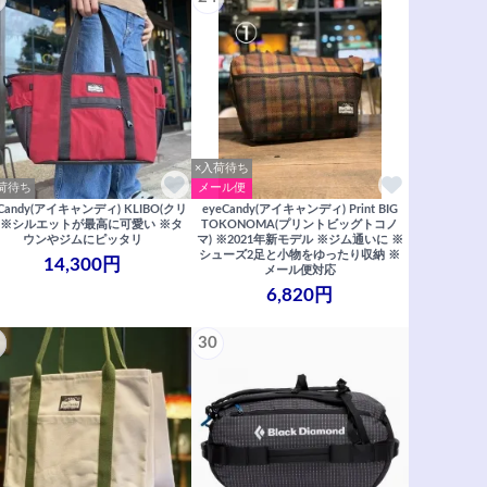
×入荷待ち
荷待ち
メール便
eCandy(アイキャンディ) KLIBO(クリ
eyeCandy(アイキャンディ) Print BIG
) ※シルエットが最高に可愛い ※タ
TOKONOMA(プリントビッグトコノ
ウンやジムにピッタリ
マ) ※2021年新モデル ※ジム通いに ※
シューズ2足と小物をゆったり収納 ※
14,300円
メール便対応
6,820円
30