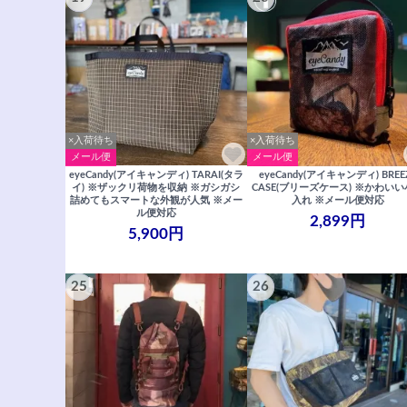
×入荷待ち
×入荷待ち
メール便
メール便
eyeCandy(アイキャンディ) TARAI(タラ
eyeCandy(アイキャンディ) BREE
イ) ※ザックリ荷物を収納 ※ガシガシ
CASE(ブリーズケース) ※かわい
詰めてもスマートな外観が人気 ※メー
入れ ※メール便対応
ル便対応
2,899円
5,900円
25
26