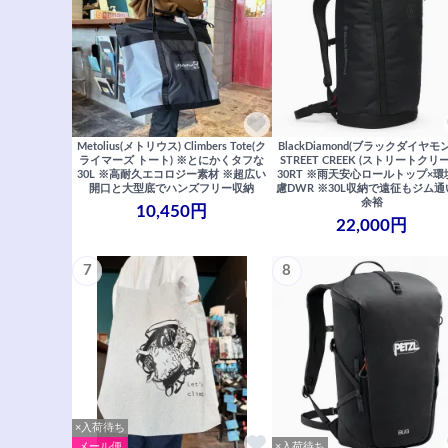
Metolius(メトリウス) Climbers Tote(ク
BlackDiamond(ブラックダイヤモ
ライマーズ トート) ※とにかくタフな
STREET CREEK (ストリートクリ
30L ※高耐久エコロジー素材 ※超広い
30RT ※雨天安心ロールトップ×環
開口と大型底でハンズフリー収納
慮DWR ※30L収納で遠征もジム
余裕
10,450円
22,000円
7
8
×入荷待ち
メール便
×入荷待ち