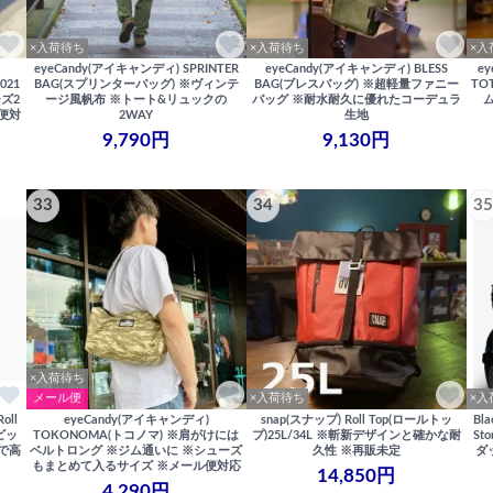
×入荷待ち
×入荷待ち
×入
G
eyeCandy(アイキャンディ) SPRINTER
eyeCandy(アイキャンディ) BLESS
e
021
BAG(スプリンターバッグ) ※ヴィンテ
BAG(ブレスバッグ) ※超軽量ファニー
TO
ズ2
ージ風帆布 ※トート&リュックの
バッグ ※耐水耐久に優れたコーデュラ
便対
2WAY
生地
9,790円
9,130円
33
34
35
×入荷待ち
メール便
×入荷待ち
×入
oll
eyeCandy(アイキャンディ)
snap(スナップ) Roll Top(ロールトッ
Bl
ビッ
TOKONOMA(トコノマ) ※肩がけには
プ)25L/34L ※斬新デザインと確かな耐
St
で高
ベルトロング ※ジム通いに ※シューズ
久性 ※再販未定
ダッ
もまとめて入るサイズ ※メール便対応
14,850円
4,290円