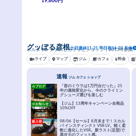
19,800円
グッぼる彦根
土日連休11-21 平日祝16-23 月休
ボルダリングジムとカフェとショップ｜2013年創業
ライブ
マップ
ジム
カフェ
料金
速報
ジム カフェ ショップ
「昔のミウラは1万円台だった」25
☆ブログ
年の価格変化から、今のクライミン
グシューズ選びを楽しむ
【ジム】13周年キャンペーン全商品
☆お知らせ
10%OFF
08/06【セール】8月末まで！スカル
新入荷
パ インスティンクト VSR LV。軽く柔
軟に進化したVSR。新ラスト(足型)で
異次元のフィット感。