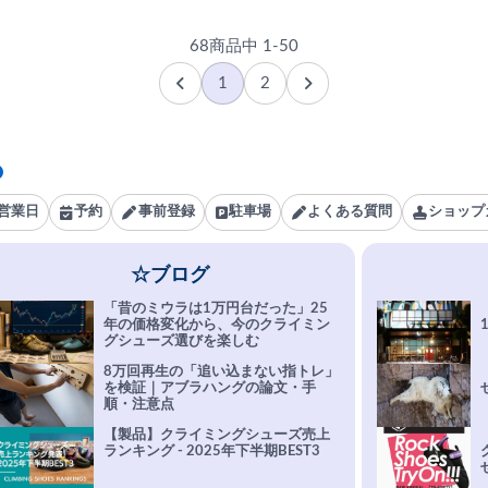
68商品中 1-50
1
2
営業日
予約
事前登録
駐車場
よくある質問
ショップ
☆ブログ
「昔のミウラは1万円台だった」25
年の価格変化から、今のクライミン
グシューズ選びを楽しむ
8万回再生の「追い込まない指トレ」
を検証｜アブラハングの論文・手
順・注意点
【製品】クライミングシューズ売上
ランキング - 2025年下半期BEST3