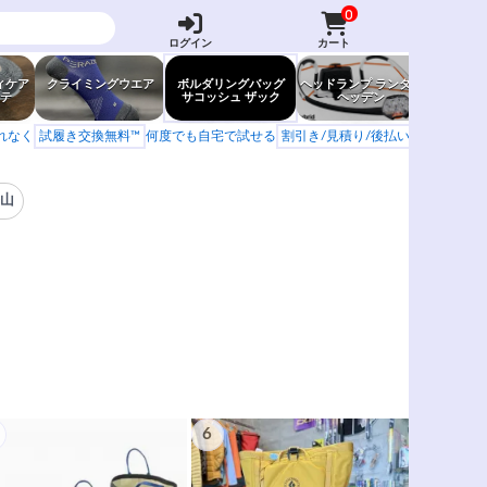
0
ログイン
カート
ィケア
クライミングウエア
ボルダリングバッグ
ヘッドランプ ランタン
防虫グッ
テ
サコッシュ ザック
ヘッデン
岩場ア
もれなく
試履き交換無料™
何度でも自宅で試せる
割引き/見積り/後払い
学校 山岳会
登山
6