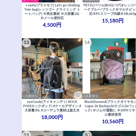
＋mofu(プラスモフ) Let's go climbing
PETZL(ペツル)BUG(バグ)オレンジ
Tote bag(レッツゴー クライミング ト
ークブルー/ブラック※マルチピッ
ートバッグ) ※再生素材 ※大容量14L
応※PCスリーブ内蔵※18L665
※メール便対応
15,180円
4,500円
13
14
×入荷待ち
×入荷待ち
eyeCandy(アイキャンディ) ROCK
BlackDiamond(ブラックダイヤモ
POD(ロックポッド) #クールデザイン #
Logos 26 Backpack(ロゴス26バ
大容量30L #コーデュラ素材は超丈夫
ック) ※ジムや通勤に ※100%リ
ル素材使用
18,000円
10,560円
19
20