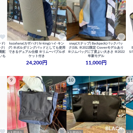
ンド)
kazahana(カザハナ) hi-king(ハイ-キン
snap(スナップ) Backpack(バックパッ
ーク)
グ) ※ボルダリングパッドとしても使用
ク)18L ※2022限定 Cravenモデルあり
境配
できるデュアル仕様 ※リムーバブルポ
※ジムバッグに丁度よい大きさ ※2022
S
通いも
ケット付き
年新モデル
24,200円
11,000円
9
10
11
×入荷待ち
×入荷待ち
×入