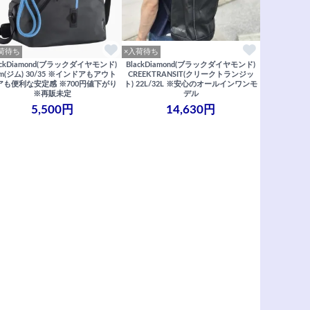
荷待ち
×入荷待ち
ackDiamond(ブラックダイヤモンド)
BlackDiamond(ブラックダイヤモンド)
m(ジム) 30/35 ※インドアもアウト
CREEKTRANSIT(クリークトランジッ
アも便利な安定感 ※700円値下がり
ト) 22L/32L ※安心のオールインワンモ
※再販未定
デル
5,500円
14,630円