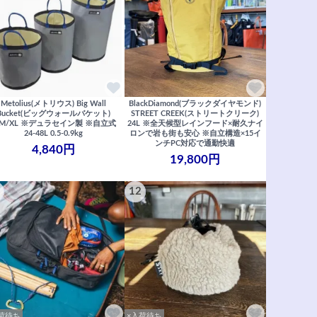
Metolius(メトリウス) Big Wall
BlackDiamond(ブラックダイヤモンド)
Bucket(ビッグウォールバケット)
STREET CREEK(ストリートクリーク)
/M/XL ※デュラセイン製 ※自立式
24L ※全天候型レインフード×耐久ナイ
24-48L 0.5-0.9kg
ロンで岩も街も安心 ※自立構造×15イ
ンチPC対応で通勤快適
4,840円
19,800円
12
荷待ち
×入荷待ち