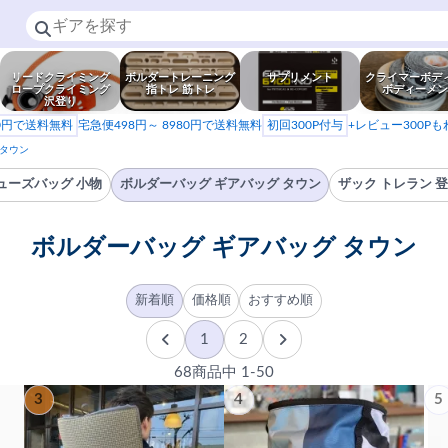
リードクライミング
ボルダートレーニング
サプリメント
クライマーボデ
ロープクライミング
指トレ 筋トレ
ボディーメン
沢登り
80円で送料無料
宅急便498円～ 8980円で送料無料
初回300P付与
+レビュー300P
 タウン
ューズバッグ 小物
ボルダーバッグ ギアバッグ タウン
ザック トレラン 
ボルダーバッグ ギアバッグ タウン
新着順
価格順
おすすめ順
1
2
68商品中 1-50
3
4
5