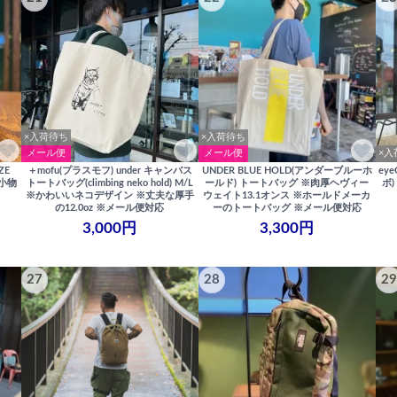
×入荷待ち
×入荷待ち
メール便
メール便
×入
ZE
＋mofu(プラスモフ) under キャンバス
UNDER BLUE HOLD(アンダーブルーホ
ey
い小物
トートバッグ(climbing neko hold) M/L
ールド) トートバッグ ※肉厚ヘヴィー
ボ
※かわいいネコデザイン ※丈夫な厚手
ウェイト13.1オンス ※ホールドメーカ
の12.0oz ※メール便対応
ーのトートバッグ ※メール便対応
3,000円
3,300円
27
28
29