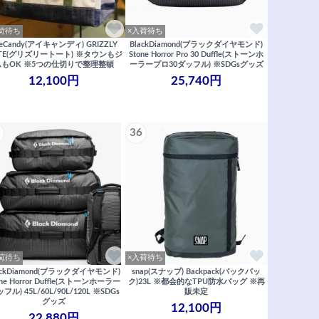
荷待ち
×入荷待ち
yeCandy(アイキャンディ) GRIZZLY
BlackDiamond(ブラックダイヤモンド)
TE(グリズリートート) ※タウンもジ
Stone Horror Pro 30 Duffle(ストーンホ
ムもOK ※5つの仕切りで整理整頓
ーラープロ30ダッフル) ※SDGsグッズ
12,100円
25,740円
36
荷待ち
×入荷待ち
ackDiamond(ブラックダイヤモンド)
snap(スナップ) Backpack(バックパッ
one Horror Duffle(ストーンホーラー
ク)23L ※都会的なTPU防水バッグ ※再
フル) 45L/60L/90L/120L ※SDGs
販未定
グッズ
12,100円
22,880円