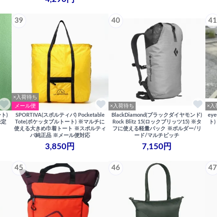
39
40
41
×入荷待ち
メール便
×入荷待ち
×入
ート)
SPORTIVA(スポルティバ) Pocketable
BlackDiamond(ブラックダイヤモンド)
ey
未定
Tote(ポケッタブルトート) ※マルチに
Rock Blitz 15(ロックブリッツ15) ※タ
ト
使える大きめ巾着トート ※スポルティ
フに使える軽量バック ※ボルダー/リ
バ純正品 ※メール便対応
ード/マルチピッチ
3,850円
7,150円
45
46
47