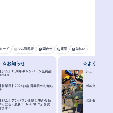
カード
ジム課題表
問合せ
電話
先払い
☆お知らせ
☆よくある質
【ジム】13周年キャンペーン全商品
シューズ選びFAQ
10%OFF
【営業日】2026お盆 営業日のお知ら
ボルダリング上達Q
せ
【ジム】アンパラレル試し履き会 in
ボルダリングトレ
グッぼる - 最新「TN-FINITY」を試
せます！