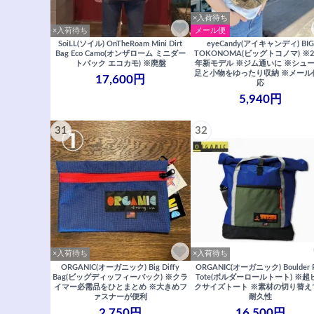
×入荷待ち
×入荷待ち
メール便
SoiLL(ソイル) OnTheRoam Mini Dirt
eyeCandy(アイキャンディ) BI
Bag Eco Camo(オンザローム ミニダー
TOKONOMA(ビッグトコノマ) ※2
トバック エコカモ) ※廃盤
年新モデル ※ジム通いに ※シュー
足と小物をゆったり収納 ※メール
17,600円
応
5,940円
31
32
×入荷待ち
×入荷待ち
ORGANIC(オーガニック) Big Diffy
ORGANIC(オーガニック) Boulder R
Bag(ビッグディッフィーバック) ※クラ
Tote(ボルダーロールトート) ※超
イマー必需品をひとまとめ ※大きめフ
クサイズトート ※素材の切り替え
ァスナーが便利
耐久性
2,750円
16,500円