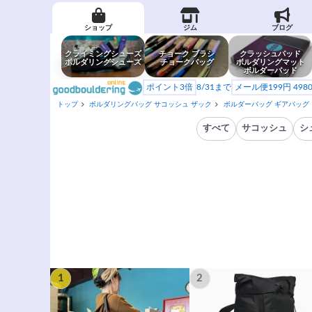
ショップ
ジム
ブログ
クライミングシューズ
チョーク ブラシ
クラッシュパッド
ボルダリングシューズ
チョークバッグ
ボルダリングマット
ボルダーパッド
ポイント3倍
8/31まで
メール便199円 49
トップ
ボルダリングバッグ サコッシュ ザック
ボルダーバッグ ギアバッグ
すべて
サコッシュ
シ
1
2