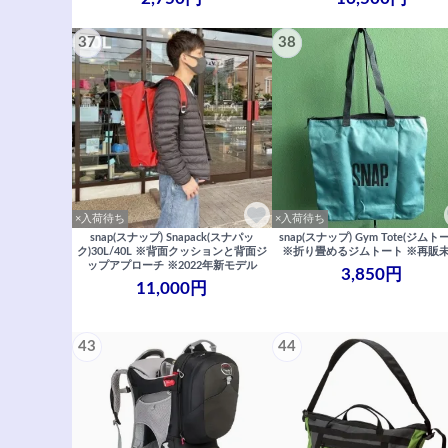
37
38
×入荷待ち
×入荷待ち
snap(スナップ) Snapack(スナパッ
snap(スナップ) Gym Tote(ジムト
ク)30L/40L ※背面クッションと背面ジ
※折り畳めるジムトート ※再販
ップアプローチ ※2022年新モデル
3,850円
11,000円
43
44