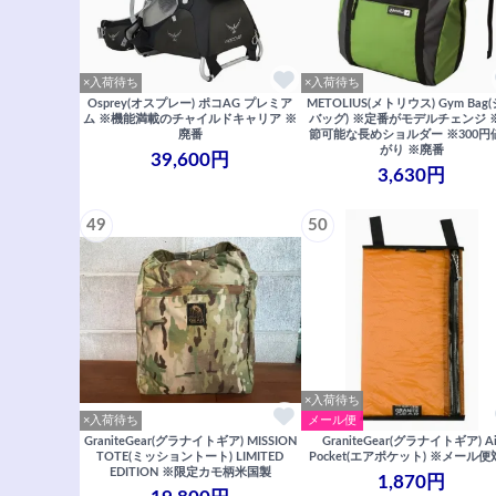
×入荷待ち
×入荷待ち
Osprey(オスプレー) ポコAG プレミア
METOLIUS(メトリウス) Gym Bag
ム ※機能満載のチャイルドキャリア ※
バッグ) ※定番がモデルチェンジ 
廃番
節可能な長めショルダー ※300円
がり ※廃番
39,600円
3,630円
49
50
×入荷待ち
×入荷待ち
メール便
GraniteGear(グラナイトギア) MISSION
GraniteGear(グラナイトギア) Ai
TOTE(ミッショントート) LIMITED
Pocket(エアポケット) ※メール
EDITION ※限定カモ柄米国製
1,870円