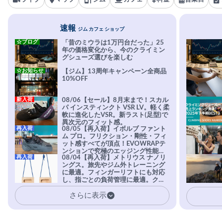
速報
ジム カフェ ショップ
☆ブログ
「昔のミウラは1万円台だった」25
年の価格変化から、今のクライミン
グシューズ選びを楽しむ
☆お知らせ
【ジム】13周年キャンペーン全商品
10%OFF
新入荷
08/06【セール】8月末まで！スカル
パ インスティンクト VSR LV。軽く柔
軟に進化したVSR。新ラスト(足型)で
異次元のフィット感。
再入荷
08/05【再入荷】イボルブ ファント
ム プロ。フリクション・剛性・フィ
ット感すべてが頂点！EVOWRAPテ
ンションで究極のエッジング性能を
再入荷
08/04【再入荷】メトリウス ナノリ
実現。進化系ラバーEvo-74はTRAX
ングス。旅先やジム外トレーニング
を凌駕する粘着力で極小ホールドに
に最適。フィンガーリフトにも対応
安心感。
し、指ごとの負荷管理に最適。クラ
イマーの指を本気で鍛えるギア。
さらに表示