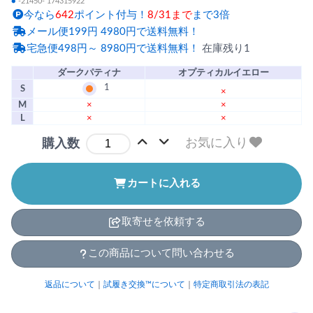
●
-21450- 174315922
今なら
642
ポイント付与！
8/31まで
まで3倍
メール便199円 4980円で送料無料！
宅急便498円～ 8980円で送料無料！
在庫残り1
ダークパティナ
オプティカルイエロー
1
S
×
M
×
×
L
×
×
お気に入り
購入数
カートに入れる
取寄せを依頼する
この商品について問い合わせる
返品について
｜
試履き交換™について
｜
特定商取引法の表記