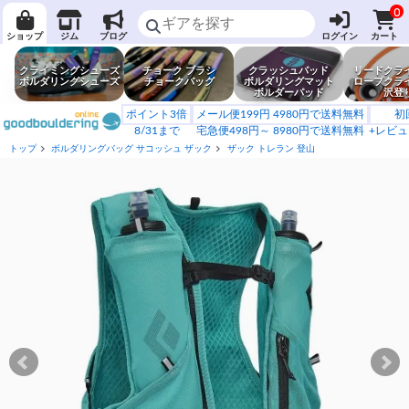
0
ショップ
ジム
ブログ
ログイン
カート
クライミングシューズ
チョーク ブラシ
クラッシュパッド
リードクラ
ボルダリングシューズ
チョークバッグ
ボルダリングマット
ロープクラ
ボルダーパッド
沢登
ポイント3倍
メール便199円 4980円で送料無料
初
8/31まで
宅急便498円～ 8980円で送料無料
+レビュ
トップ
ボルダリングバッグ サコッシュ ザック
ザック トレラン 登山