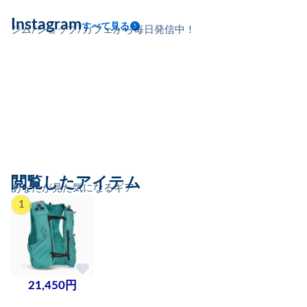
Instagram
すべて見る
ジム/ショップ/カフェから毎日発信中！
閲覧したアイテム
あなたが見た気になるギア
1
21,450円