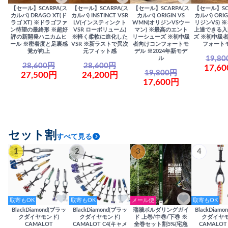
【セール】SCARPA(ス
【セール】SCARPA(ス
【セール】SCARPA(ス
【セール】SC
カルパ) DRAGO XT(ド
カルパ) INSTINCT VSR
カルパ) ORIGIN VS
カルパ) ORIG
ラゴ XT) ※ドラゴファ
LV(インスティンクト
WMN(オリジンVSウー
リジンVS) 
ン待望の最終形 ※超好
VSR ローボリューム)
マン) ※最高のエント
上達できる入
評の新開発ハニカムヒ
※軽く柔軟に進化した
リーシューズ ※初中級
ズ ※初中級
ール ※密着度と足裏感
VSR ※新ラストで異次
者向けコンフォートモ
フォート
覚が向上
元フィット感
デル ※2024年新モデ
19,8
ル
28,600円
28,600円
17,6
19,800円
27,500円
24,200円
17,600円
セット割
すべて見る
1
2
3
4
取寄もOK
取寄もOK
メール便
取寄もOK
BlackDiamond(ブラッ
BlackDiamond(ブラッ
瑞牆ボルダリングガイ
BlackDiam
クダイヤモンド)
クダイヤモンド)
ド 上巻/中巻/下巻 ※
クダイヤモ
CAMALOT
CAMALOT C4(キャメ
全巻セット割5%(宅急
CAMALOT 