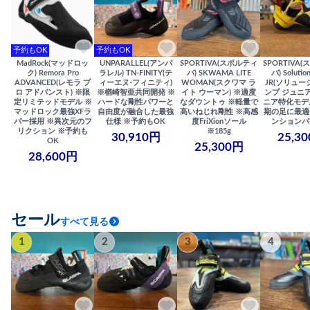
予約もOK
予約もOK
MadRock(マッドロッ
UNPARALLEL(アンパ
SPORTIVA(スポルティ
SPORTIVA
ク) Remora Pro
ラレル) TN-FINITY(テ
バ) SKWAMA LITE
バ) Solutio
ADVANCED(レモラ プ
ィーエヌ-フィニティ)
WOMAN(スクワマ ラ
JR(ソリュー
ロ アドバンスト) ※限
※楢崎智亜共同開発 ※
イト ウーマン) ※適度
ンプ ジュニア
定リミテッドモデル ※
ハードな剛性パワーと
なダウントゥ ※軽量で
ニア特化モデ
マッドロック最強XFラ
自由度が融合した最強
高いねじれ剛性 ※高感
期の足に最適
バー採用 ※異次元のフ
仕様 ※予約もOK
度FriXionソール
ンションバ
リクション ※予約も
※185g
30,910円
25,3
OK
25,300円
28,600円
セール
すべて見る
1
2
3
4