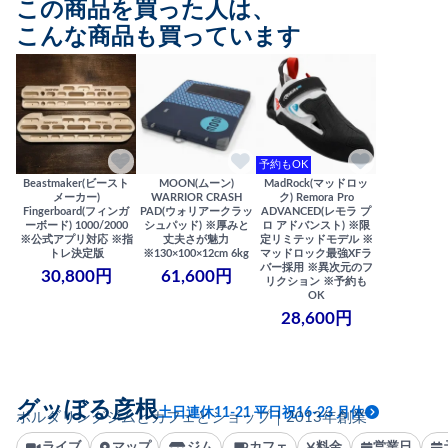
この商品を買った人は、
こんな商品も買っています
予約もOK
Beastmaker(ビースト
MOON(ムーン)
MadRock(マッドロッ
メーカー)
WARRIOR CRASH
ク) Remora Pro
Fingerboard(フィンガ
PAD(ウォリアークラッ
ADVANCED(レモラ プ
ーボード) 1000/2000
シュパッド) ※厚みと
ロ アドバンスト) ※限
※公式アプリ対応 ※指
丈夫さが魅力
定リミテッドモデル ※
トレ決定版
※130×100×12cm 6kg
マッドロック最強XFラ
バー採用 ※異次元のフ
30,800円
61,600円
リクション ※予約も
OK
28,600円
グッぼる彦根
土日連休11-21 平日祝16-23 月休
ボルダリングジムとカフェとショップ｜2013年創業
ライブ
マップ
ジム
カフェ
料金
営業日