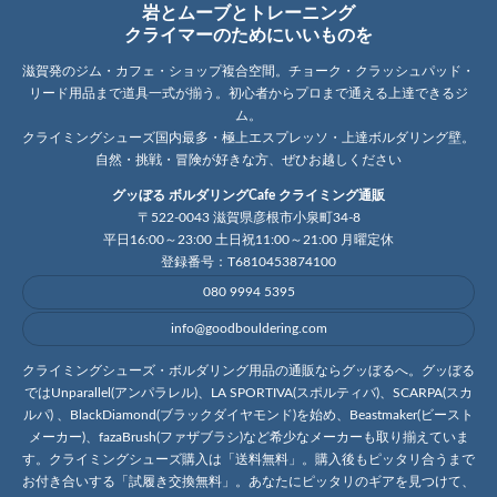
岩とムーブとトレーニング
クライマーのためにいいものを
滋賀発のジム・カフェ・ショップ複合空間。チョーク・クラッシュパッド・
リード用品まで道具一式が揃う。初心者からプロまで通える上達できるジ
ム。
クライミングシューズ国内最多・極上エスプレッソ・上達ボルダリング壁。
自然・挑戦・冒険が好きな方、ぜひお越しください
グッぼる ボルダリングCafe クライミング通販
〒522-0043 滋賀県彦根市小泉町34-8
平日16:00～23:00 土日祝11:00～21:00 月曜定休
登録番号：T6810453874100
080 9994 5395
info@goodbouldering.com
クライミングシューズ・ボルダリング用品の通販ならグッぼるへ。グッぼる
ではUnparallel(アンパラレル)、LA SPORTIVA(スポルティバ)、SCARPA(スカ
ルパ) 、BlackDiamond(ブラックダイヤモンド)を始め、Beastmaker(ビースト
メーカー)、fazaBrush(ファザブラシ)など希少なメーカーも取り揃えていま
す。クライミングシューズ購入は「送料無料」。購入後もピッタリ合うまで
お付き合いする「試履き交換無料」。あなたにピッタリのギアを見つけて、