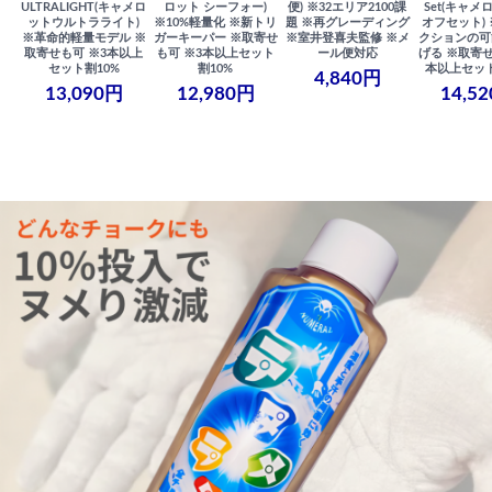
ULTRALIGHT(キャメロ
ロット シーフォー)
便) ※32エリア2100課
Set(キャメロ
ットウルトラライト)
※10%軽量化 ※新トリ
題 ※再グレーディング
オフセット)
※革命的軽量モデル ※
ガーキーパー ※取寄せ
※室井登喜夫監修 ※メ
クションの可
取寄せも可 ※3本以上
も可 ※3本以上セット
ール便対応
げる ※取寄せ
セット割10%
割10%
本以上セット
4,840円
13,090円
12,980円
14,5