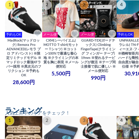
1
2
3
4
予約もOK
メール便
メール便
予約もOK
MadRock(マッドロッ
CXM(シーバイエム)
GUARD-TEX(ガードテ
UNPARALL
ク) Remora Pro
MOTTO T-shirt(モット
ックス) Climbing
ラレル) TN-F
ADVANCED(レモラ プ
ー Tシャツ) ※コット
FingerTape(クライミン
ィーエヌ-フ
ロ アドバンスト) ※限
ン100%で最適な着心
グ フィンガー テープ)
※楢崎智亜共
定リミテッドモデル ※
地 ※クライミングの本
19mm ※登れるテーピ
ハードな剛性
マッドロック最強XFラ
質を胸に表現 ※メール
ングが復活 ※テープ同
自由度が融合
バー採用 ※異次元のフ
便対応
士接着で肌に優しい ※
仕様 ※予
リクション ※予約も
メール便対応
5,500円
30,9
OK
990円
28,600円
ランキング
人気上昇中のギアをチェック！
1
2
3
4