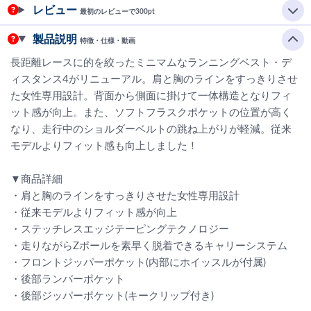
レビュー
最初のレビューで300pt
製品説明
特徴・仕様・動画
長距離レースに的を絞ったミニマムなランニングベスト・デ
ィスタンス4がリニューアル。肩と胸のラインをすっきりさせ
た女性専用設計。背面から側面に掛けて一体構造となりフィ
ット感が向上。また、ソフトフラスクポケットの位置が高く
なり、走行中のショルダーベルトの跳ね上がりが軽減。従来
モデルよりフィット感も向上しました！
▼商品詳細
・肩と胸のラインをすっきりさせた女性専用設計
・従来モデルよりフィット感が向上
・ステッチレスエッジテーピングテクノロジー
・走りながらZポールを素早く脱着できるキャリーシステム
・フロントジッパーポケット(内部にホイッスルが付属)
・後部ランバーポケット
・後部ジッパーポケット(キークリップ付き)