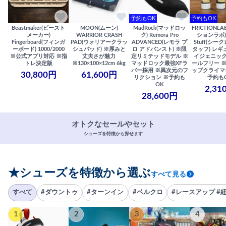
予約もOK
予約もOK
Beastmaker(ビースト
MOON(ムーン)
MadRock(マッドロッ
FRICTIONL
メーカー)
WARRIOR CRASH
ク) Remora Pro
ションラボ) S
Fingerboard(フィンガ
PAD(ウォリアークラッ
ADVANCED(レモラ プ
Stuff(シー
ーボード) 1000/2000
シュパッド) ※厚みと
ロ アドバンスト) ※限
タッフ) レギ
※公式アプリ対応 ※指
丈夫さが魅力
定リミテッドモデル ※
イジェニック
トレ決定版
※130×100×12cm 6kg
マッドロック最強XFラ
ールフリー 
バー採用 ※異次元のフ
ップクライマ
30,800円
61,600円
リクション ※予約も
予約も
OK
2,31
28,600円
オトクなセールやセット
シューズを特徴から探せます
★シューズを特徴から選ぶ
すべて見る
すべて
#ダウントゥ
#ターンイン
#ベルクロ
#レースアップ #
1
2
3
4