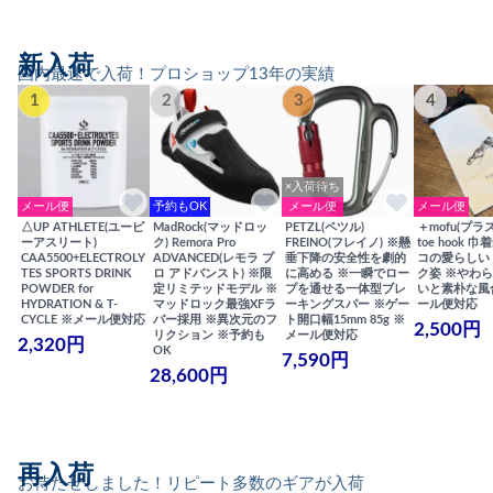
新入荷
国内最速で入荷！プロショップ13年の実績
1
2
3
4
×入荷待ち
メール便
予約もOK
メール便
メール便
△UP ATHLETE(ユーピ
MadRock(マッドロッ
PETZL(ペツル)
＋mofu(プラ
ーアスリート)
ク) Remora Pro
FREINO(フレイノ) ※懸
toe hook 
CAA5500+ELECTROLY
ADVANCED(レモラ プ
垂下降の安全性を劇的
コの愛らしい
TES SPORTS DRINK
ロ アドバンスト) ※限
に高める ※一瞬でロー
ク姿 ※やわ
POWDER for
定リミテッドモデル ※
プを通せる一体型ブレ
いと素朴な風
HYDRATION & T-
マッドロック最強XFラ
ーキングスパー ※ゲー
ール便対応
CYCLE ※メール便対応
バー採用 ※異次元のフ
ト開口幅15mm 85g ※
2,500円
リクション ※予約も
メール便対応
2,320円
OK
7,590円
28,600円
再入荷
お待たせしました！リピート多数のギアが入荷