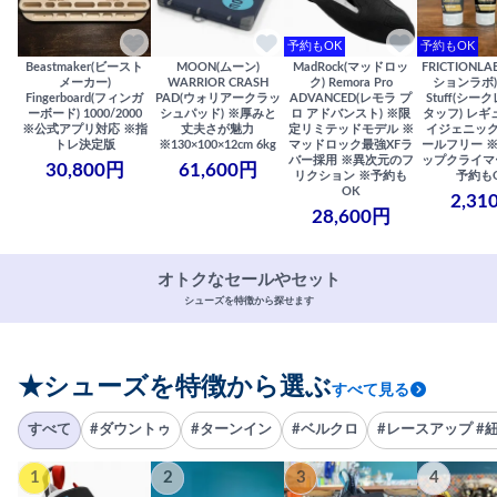
予約もOK
予約もOK
Beastmaker(ビースト
MOON(ムーン)
MadRock(マッドロッ
FRICTIONL
メーカー)
WARRIOR CRASH
ク) Remora Pro
ションラボ) S
Fingerboard(フィンガ
PAD(ウォリアークラッ
ADVANCED(レモラ プ
Stuff(シー
ーボード) 1000/2000
シュパッド) ※厚みと
ロ アドバンスト) ※限
タッフ) レギ
※公式アプリ対応 ※指
丈夫さが魅力
定リミテッドモデル ※
イジェニック
トレ決定版
※130×100×12cm 6kg
マッドロック最強XFラ
ールフリー 
バー採用 ※異次元のフ
ップクライマ
30,800円
61,600円
リクション ※予約も
予約も
OK
2,31
28,600円
オトクなセールやセット
シューズを特徴から探せます
★シューズを特徴から選ぶ
すべて見る
すべて
#ダウントゥ
#ターンイン
#ベルクロ
#レースアップ #
1
2
3
4