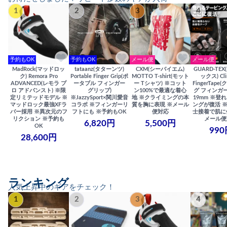
1
2
3
4
予約もOK
予約もOK
メール便
メール便
MadRock(マッドロッ
tataanz(タターンツ)
CXM(シーバイエム)
GUARD-TE
ク) Remora Pro
Portable Finger Grip(ポ
MOTTO T-shirt(モット
ックス) Cli
ADVANCED(レモラ プ
ータブル フィンガー
ー Tシャツ) ※コット
FingerTap
ロ アドバンスト) ※限
グリップ)
ン100%で最適な着心
グ フィンガー
定リミテッドモデル ※
※JazzySport×関川愛音
地 ※クライミングの本
19mm ※登
マッドロック最強XFラ
コラボ ※フィンガーリ
質を胸に表現 ※メール
ングが復活 
バー採用 ※異次元のフ
フトにも ※予約もOK
便対応
士接着で肌に
リクション ※予約も
メール便
6,820円
5,500円
OK
990
28,600円
ランキング
人気上昇中のギアをチェック！
1
2
3
4