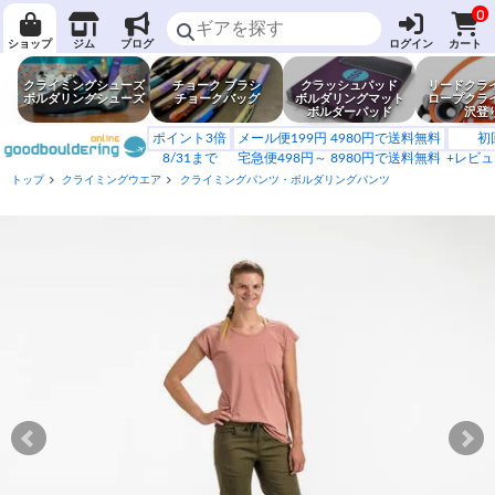
0
ショップ
ジム
ブログ
ログイン
カート
クライミングシューズ
チョーク ブラシ
クラッシュパッド
リードクラ
ボルダリングシューズ
チョークバッグ
ボルダリングマット
ロープクラ
ボルダーパッド
沢登
ポイント3倍
メール便199円 4980円で送料無料
初
8/31まで
宅急便498円～ 8980円で送料無料
+レビュ
トップ
クライミングウエア
クライミングパンツ・ボルダリングパンツ