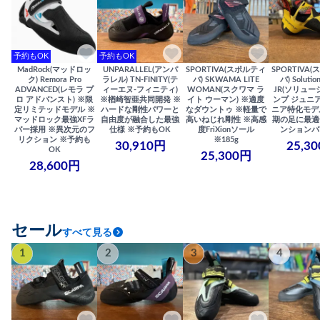
予約もOK
予約もOK
MadRock(マッドロッ
UNPARALLEL(アンパ
SPORTIVA(スポルティ
SPORTIVA
ク) Remora Pro
ラレル) TN-FINITY(テ
バ) SKWAMA LITE
バ) Solutio
ADVANCED(レモラ プ
ィーエヌ-フィニティ)
WOMAN(スクワマ ラ
JR(ソリュー
ロ アドバンスト) ※限
※楢崎智亜共同開発 ※
イト ウーマン) ※適度
ンプ ジュニア
定リミテッドモデル ※
ハードな剛性パワーと
なダウントゥ ※軽量で
ニア特化モデ
マッドロック最強XFラ
自由度が融合した最強
高いねじれ剛性 ※高感
期の足に最適
バー採用 ※異次元のフ
仕様 ※予約もOK
度FriXionソール
ンションバ
リクション ※予約も
※185g
30,910円
25,3
OK
25,300円
28,600円
セール
すべて見る
1
2
3
4