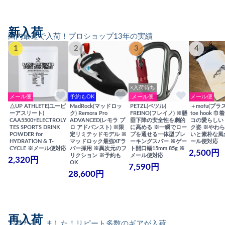
新入荷
国内最速で入荷！プロショップ13年の実績
1
2
3
4
×入荷待ち
メール便
予約もOK
メール便
メール便
△UP ATHLETE(ユーピ
MadRock(マッドロッ
PETZL(ペツル)
＋mofu(プラ
ーアスリート)
ク) Remora Pro
FREINO(フレイノ) ※懸
toe hook 
CAA5500+ELECTROLY
ADVANCED(レモラ プ
垂下降の安全性を劇的
コの愛らしい
TES SPORTS DRINK
ロ アドバンスト) ※限
に高める ※一瞬でロー
ク姿 ※やわ
POWDER for
定リミテッドモデル ※
プを通せる一体型ブレ
いと素朴な風
HYDRATION & T-
マッドロック最強XFラ
ーキングスパー ※ゲー
ール便対応
CYCLE ※メール便対応
バー採用 ※異次元のフ
ト開口幅15mm 85g ※
2,500円
リクション ※予約も
メール便対応
2,320円
OK
7,590円
28,600円
再入荷
お待たせしました！リピート多数のギアが入荷