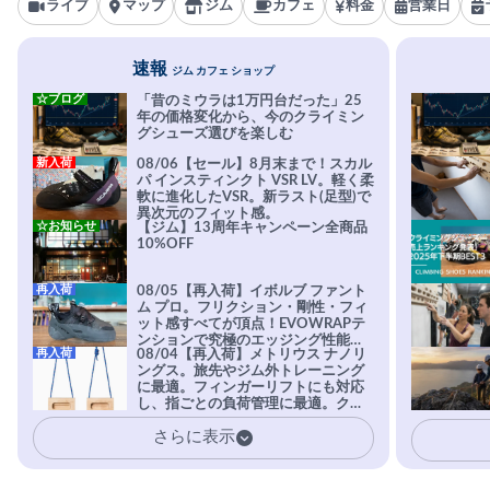
ライブ
マップ
ジム
カフェ
料金
営業日
速報
ジム カフェ ショップ
☆ブログ
「昔のミウラは1万円台だった」25
年の価格変化から、今のクライミン
グシューズ選びを楽しむ
新入荷
08/06【セール】8月末まで！スカル
パ インスティンクト VSR LV。軽く柔
軟に進化したVSR。新ラスト(足型)で
異次元のフィット感。
☆お知らせ
【ジム】13周年キャンペーン全商品
10%OFF
再入荷
08/05【再入荷】イボルブ ファント
ム プロ。フリクション・剛性・フィ
ット感すべてが頂点！EVOWRAPテ
ンションで究極のエッジング性能を
再入荷
08/04【再入荷】メトリウス ナノリ
実現。進化系ラバーEvo-74はTRAX
ングス。旅先やジム外トレーニング
を凌駕する粘着力で極小ホールドに
に最適。フィンガーリフトにも対応
安心感。
し、指ごとの負荷管理に最適。クラ
イマーの指を本気で鍛えるギア。
さらに表示