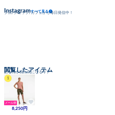
Instagram
すべて見る
ジム/ショップ/カフェから毎日発信中！
閲覧したアイテム
あなたが見た気になるギア
1
メール便
8,250円