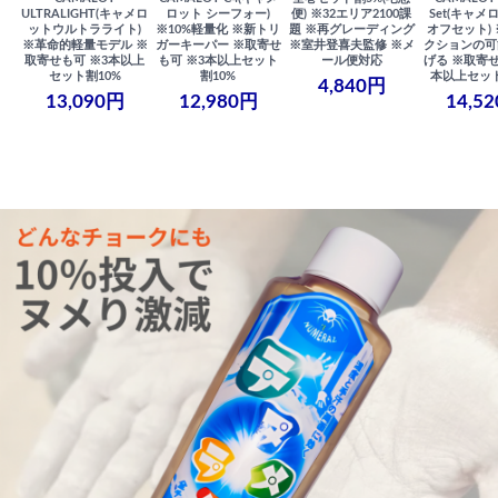
ULTRALIGHT(キャメロ
ロット シーフォー)
便) ※32エリア2100課
Set(キャメロ
ットウルトラライト)
※10%軽量化 ※新トリ
題 ※再グレーディング
オフセット)
※革命的軽量モデル ※
ガーキーパー ※取寄せ
※室井登喜夫監修 ※メ
クションの可
取寄せも可 ※3本以上
も可 ※3本以上セット
ール便対応
げる ※取寄せ
セット割10%
割10%
本以上セット
4,840円
13,090円
12,980円
14,5