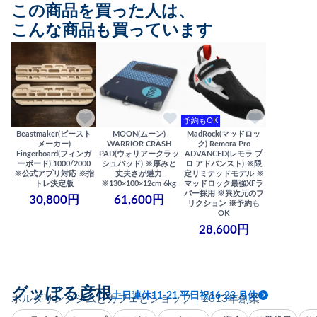
この商品を買った人は、
こんな商品も買っています
予約もOK
Beastmaker(ビースト
MOON(ムーン)
MadRock(マッドロッ
メーカー)
WARRIOR CRASH
ク) Remora Pro
Fingerboard(フィンガ
PAD(ウォリアークラッ
ADVANCED(レモラ プ
ーボード) 1000/2000
シュパッド) ※厚みと
ロ アドバンスト) ※限
※公式アプリ対応 ※指
丈夫さが魅力
定リミテッドモデル ※
トレ決定版
※130×100×12cm 6kg
マッドロック最強XFラ
バー採用 ※異次元のフ
30,800円
61,600円
リクション ※予約も
OK
28,600円
グッぼる彦根
土日連休11-21 平日祝16-23 月休
ボルダリングジムとカフェとショップ｜2013年創業