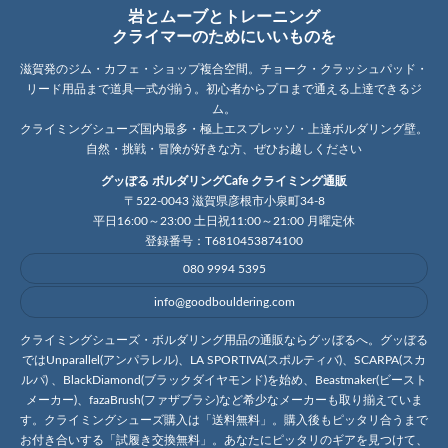
岩とムーブとトレーニング
クライマーのためにいいものを
滋賀発のジム・カフェ・ショップ複合空間。チョーク・クラッシュパッド・
リード用品まで道具一式が揃う。初心者からプロまで通える上達できるジ
ム。
クライミングシューズ国内最多・極上エスプレッソ・上達ボルダリング壁。
自然・挑戦・冒険が好きな方、ぜひお越しください
グッぼる ボルダリングCafe クライミング通販
〒522-0043 滋賀県彦根市小泉町34-8
平日16:00～23:00 土日祝11:00～21:00 月曜定休
登録番号：T6810453874100
080 9994 5395
info@goodbouldering.com
クライミングシューズ・ボルダリング用品の通販ならグッぼるへ。グッぼる
ではUnparallel(アンパラレル)、LA SPORTIVA(スポルティバ)、SCARPA(スカ
ルパ) 、BlackDiamond(ブラックダイヤモンド)を始め、Beastmaker(ビースト
メーカー)、fazaBrush(ファザブラシ)など希少なメーカーも取り揃えていま
す。クライミングシューズ購入は「送料無料」。購入後もピッタリ合うまで
お付き合いする「試履き交換無料」。あなたにピッタリのギアを見つけて、