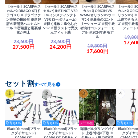
【セール】SCARPA(ス
【セール】SCARPA(ス
【セール】SCARPA(ス
【セール】SC
カルパ) DRAGO XT(ド
カルパ) INSTINCT VSR
カルパ) ORIGIN VS
カルパ) ORIG
ラゴ XT) ※ドラゴファ
LV(インスティンクト
WMN(オリジンVSウー
リジンVS) 
ン待望の最終形 ※超好
VSR ローボリューム)
マン) ※最高のエント
上達できる入
評の新開発ハニカムヒ
※軽く柔軟に進化した
リーシューズ ※初中級
ズ ※初中級
ール ※密着度と足裏感
VSR ※新ラストで異次
者向けコンフォートモ
フォート
覚が向上
元フィット感
デル ※2024年新モデ
19,8
ル
28,600円
28,600円
17,6
19,800円
27,500円
24,200円
17,600円
セット割
すべて見る
1
2
3
4
取寄もOK
取寄もOK
メール便
取寄もOK
BlackDiamond(ブラッ
BlackDiamond(ブラッ
瑞牆ボルダリングガイ
BlackDiam
クダイヤモンド)
クダイヤモンド)
ド 上巻/中巻/下巻 ※
クダイヤモ
CAMALOT
CAMALOT C4(キャメ
全巻セット割5%(宅急
CAMALOT 