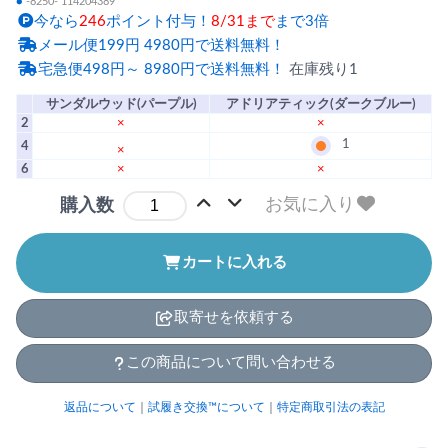
●
-8250- 114204389
今なら
246
ポイント付与！
8/31まで
まで3倍
メール便199円 4980円で送料無料！
宅急便498円～ 8980円で送料無料！
在庫残り1
サンダルウッド(パープル)
アドリアティック(ダークブルー)
2
×
×
1
4
×
6
×
×
お気に入り
購入数
カートに入れる
取寄せを依頼する
この商品について問い合わせる
返品について
｜
試履き交換™について
｜
特定商取引法の表記