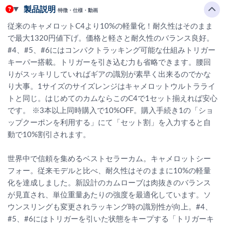
製品説明
特徴・仕様・動画
従来のキャメロットC4より10%の軽量化！耐久性はそのまま
で最大1320円値下げ。価格と軽さと耐久性のバランス良好。
#4、#5、#6にはコンパクトラッキング可能な仕組みトリガー
キーパー搭載。トリガーを引き込む力も省略できます。腰回
りがスッキリしていればギアの識別が素早く出来るのでかな
り大事。1サイズのサイズレンジはキャメロットウルトラライ
トと同じ。はじめてのカムならこのC4で1セット揃えれば安心
です。 ※3本以上同時購入で10%OFF。購入手続き1の「ショ
ップクーポンを利用する」にて「セット割」を入力すると自
動で10%割引されます。
世界中で信頼を集めるベストセラーカム。キャメロットシー
フォー。従来モデルと比べ、耐久性はそのままに10%の軽量
化を達成しました。新設計のカムローブは肉抜きのバランス
が見直され、単位重量あたりの強度を最適化しています。ソ
ウンスリングも変更されラッキング時の識別性が向上。#4、
#5、#6にはトリガーを引いた状態をキープする「トリガーキ