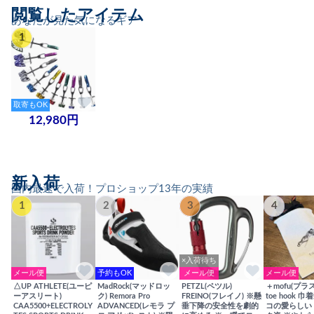
閲覧したアイテム
あなたが見た気になるギア
1
取寄もOK
12,980円
新入荷
国内最速で入荷！プロショップ13年の実績
1
2
3
4
×入荷待ち
メール便
予約もOK
メール便
メール便
△UP ATHLETE(ユーピ
MadRock(マッドロッ
PETZL(ペツル)
＋mofu(プラ
ーアスリート)
ク) Remora Pro
FREINO(フレイノ) ※懸
toe hook 
CAA5500+ELECTROLY
ADVANCED(レモラ プ
垂下降の安全性を劇的
コの愛らしい