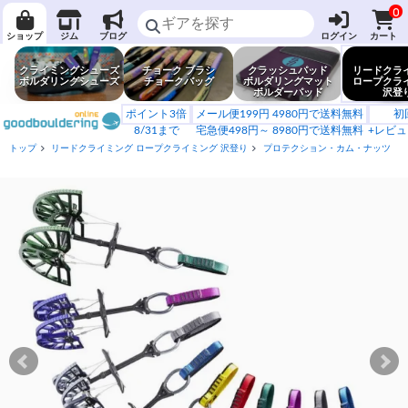
0
ショップ
ジム
ブログ
ログイン
カート
クライミングシューズ
チョーク ブラシ
クラッシュパッド
リードクラ
ボルダリングシューズ
チョークバッグ
ボルダリングマット
ロープクラ
ボルダーパッド
沢登
ポイント3倍
メール便199円 4980円で送料無料
初
8/31まで
宅急便498円～ 8980円で送料無料
+レビュ
トップ
リードクライミング ロープクライミング 沢登り
プロテクション・カム・ナッツ