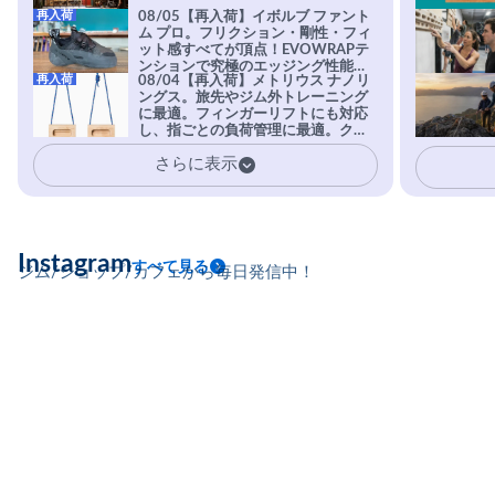
再入荷
08/05【再入荷】イボルブ ファント
ム プロ。フリクション・剛性・フィ
ット感すべてが頂点！EVOWRAPテ
ンションで究極のエッジング性能を
再入荷
08/04【再入荷】メトリウス ナノリ
実現。進化系ラバーEvo-74はTRAX
ングス。旅先やジム外トレーニング
を凌駕する粘着力で極小ホールドに
に最適。フィンガーリフトにも対応
安心感。
し、指ごとの負荷管理に最適。クラ
イマーの指を本気で鍛えるギア。
さらに表示
Instagram
すべて見る
ジム/ショップ/カフェから毎日発信中！