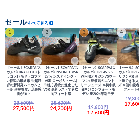
セール
すべて見る
1
2
3
4
【セール】SCARPA(ス
【セール】SCARPA(ス
【セール】SCARPA(ス
【セール】SC
カルパ) DRAGO XT(ド
カルパ) INSTINCT VSR
カルパ) ORIGIN VS
カルパ) ORIG
ラゴ XT) ※ドラゴファ
LV(インスティンクト
WMN(オリジンVSウー
リジンVS) 
ン待望の最終形 ※超好
VSR ローボリューム)
マン) ※最高のエント
上達できる入
評の新開発ハニカムヒ
※軽く柔軟に進化した
リーシューズ ※初中級
ズ ※初中級
ール ※密着度と足裏感
VSR ※新ラストで異次
者向けコンフォートモ
フォート
覚が向上
元フィット感
デル ※2024年新モデ
19,8
ル
28,600円
28,600円
17,6
19,800円
27,500円
24,200円
17,600円