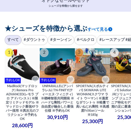
オトクなセールやセット
シューズを特徴から探せます
★シューズを特徴から選ぶ
すべて見る
すべて
#ダウントゥ
#ターンイン
#ベルクロ
#レースアップ #
1
2
3
4
予約もOK
予約もOK
MadRock(マッドロッ
UNPARALLEL(アンパ
SPORTIVA(スポルティ
SPORTIVA
ク) Remora Pro
ラレル) TN-FINITY(テ
バ) SKWAMA LITE
バ) Solutio
ADVANCED(レモラ プ
ィーエヌ-フィニティ)
WOMAN(スクワマ ラ
JR(ソリュー
ロ アドバンスト) ※限
※楢崎智亜共同開発 ※
イト ウーマン) ※適度
ンプ ジュニア
定リミテッドモデル ※
ハードな剛性パワーと
なダウントゥ ※軽量で
ニア特化モデ
マッドロック最強XFラ
自由度が融合した最強
高いねじれ剛性 ※高感
期の足に最適
バー採用 ※異次元のフ
仕様 ※予約もOK
度FriXionソール
ンションバ
リクション ※予約も
※185g
30,910円
25,3
OK
25,300円
28,600円