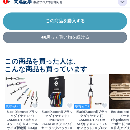
関連記事
製品ブログやお知らせ
この商品を購入する
戻って買い物を続ける
この商品を買った人は、
こんな商品も買っています
取寄もOK
取寄もOK
BlackDiamond(ブラッ
BlackDiamond(ブラッ
BlackDiamond(ブラッ
Beastmake
クダイヤモンド)
クダイヤモンド)
クダイヤモンド)
メーカ
CAMALOT Z4(キャメ
MINIWIRE
CAMALOT Z4 Off
Fingerboa
ロット Z4) ※スモール
RACKPACK(ミニワイ
Set(キャメロット Z4
ーボード) 100
サイズ新定番 ※X4後
ヤー ラックパック) ※
オフセット) ※プロテ
※公式アプリ