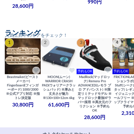
990円
28,600円
ランキング
人気上昇中のギアをチェック！
1
2
3
4
予約もOK
予約もOK
Beastmaker(ビースト
MOON(ムーン)
MadRock(マッドロッ
FRICTIONL
メーカー)
WARRIOR CRASH
ク) Remora Pro
ションラボ) S
Fingerboard(フィンガ
PAD(ウォリアークラッ
ADVANCED(レモラ プ
Stuff(シー
ーボード) 1000/2000
シュパッド) ※厚みと
ロ アドバンスト) ※限
タッフ) レギ
※公式アプリ対応 ※指
丈夫さが魅力
定リミテッドモデル ※
イジェニック
トレ決定版
※130×100×12cm 6kg
マッドロック最強XFラ
ールフリー 
バー採用 ※異次元のフ
ップクライマ
30,800円
61,600円
リクション ※予約も
予約も
OK
2,31
28,600円