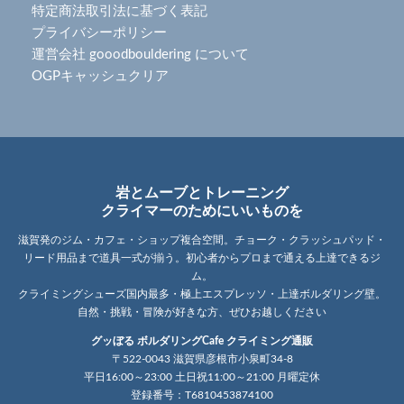
特定商法取引法に基づく表記
プライバシーポリシー
運営会社 gooodbouldering について
OGPキャッシュクリア
岩とムーブとトレーニング
クライマーのためにいいものを
滋賀発のジム・カフェ・ショップ複合空間。チョーク・クラッシュパッド・
リード用品まで道具一式が揃う。初心者からプロまで通える上達できるジ
ム。
クライミングシューズ国内最多・極上エスプレッソ・上達ボルダリング壁。
自然・挑戦・冒険が好きな方、ぜひお越しください
グッぼる ボルダリングCafe クライミング通販
〒522-0043 滋賀県彦根市小泉町34-8
平日16:00～23:00 土日祝11:00～21:00 月曜定休
登録番号：T6810453874100