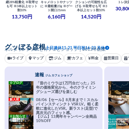
継28%軽量化 ※取寄せ
キャメロットやナッツ
クションの可能性を広
トレ決
も可 ※3本以上セット
に ※最軽量23g ※ゲー
げる ※取寄せも可 ※3
30,8
割10%
ト開口21mm
本以上セット割10%
13,750円
6,160円
14,520円
グッぼる彦根
土日連休11-21 平日祝16-23 月休
ボルダリングジムとカフェとショップ｜2013年創業
ライブ
マップ
ジム
カフェ
料金
営業日
速報
ジム カフェ ショップ
☆ブログ
「昔のミウラは1万円台だった」25
年の価格変化から、今のクライミン
グシューズ選びを楽しむ
新入荷
08/06【セール】8月末まで！スカル
パ インスティンクト VSR LV。軽く柔
軟に進化したVSR。新ラスト(足型)で
異次元のフィット感。
☆お知らせ
【ジム】13周年キャンペーン全商品
10%OFF