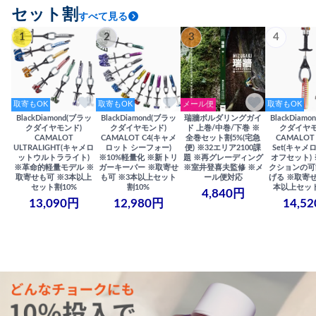
セット割
すべて見る
1
2
3
4
取寄もOK
取寄もOK
メール便
取寄もOK
BlackDiamond(ブラッ
BlackDiamond(ブラッ
瑞牆ボルダリングガイ
BlackDiam
クダイヤモンド)
クダイヤモンド)
ド 上巻/中巻/下巻 ※
クダイヤモ
CAMALOT
CAMALOT C4(キャメ
全巻セット割5%(宅急
CAMALOT 
ULTRALIGHT(キャメロ
ロット シーフォー)
便) ※32エリア2100課
Set(キャメロ
ットウルトラライト)
※10%軽量化 ※新トリ
題 ※再グレーディング
オフセット)
※革命的軽量モデル ※
ガーキーパー ※取寄せ
※室井登喜夫監修 ※メ
クションの可
取寄せも可 ※3本以上
も可 ※3本以上セット
ール便対応
げる ※取寄せ
セット割10%
割10%
本以上セット
4,840円
13,090円
12,980円
14,5