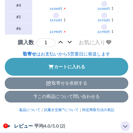
#4
×
1
16,060円
16,060円
#5
1
1
19,910円
19,910円
#6
×
1
22,990円
22,990円
お気に入り
購入数
取寄せ
はお支払いから5営業日に発送します
カートに入れる
取寄せを依頼する
この商品について問い合わせる
返品について
｜
試履き交換™について
｜
特定商取引法の表記
レビュー
平均
4.0
/5.0 (2)