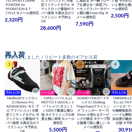
TES SPORTS DRINK
ロ アドバンスト) ※限
に高める ※一瞬でロー
ク姿 ※やわ
POWDER for
定リミテッドモデル ※
プを通せる一体型ブレ
いと素朴な風
HYDRATION & T-
マッドロック最強XFラ
ーキングスパー ※ゲー
ール便対応
CYCLE ※メール便対応
バー採用 ※異次元のフ
ト開口幅15mm 85g ※
2,500円
リクション ※予約も
メール便対応
2,320円
OK
7,590円
28,600円
再入荷
お待たせしました！リピート多数のギアが入荷
1
2
3
4
予約もOK
メール便
メール便
予約もOK
MadRock(マッドロッ
CXM(シーバイエム)
GUARD-TEX(ガードテ
UNPARALL
ク) Remora Pro
MOTTO T-shirt(モット
ックス) Climbing
ラレル) TN-F
ADVANCED(レモラ プ
ー Tシャツ) ※コット
FingerTape(クライミン
ィーエヌ-フ
ロ アドバンスト) ※限
ン100%で最適な着心
グ フィンガー テープ)
※楢崎智亜共
定リミテッドモデル ※
地 ※クライミングの本
19mm ※登れるテーピ
ハードな剛性
マッドロック最強XFラ
質を胸に表現 ※メール
ングが復活 ※テープ同
自由度が融合
バー採用 ※異次元のフ
便対応
士接着で肌に優しい ※
仕様 ※予
リクション ※予約も
メール便対応
5,500円
30,9
OK