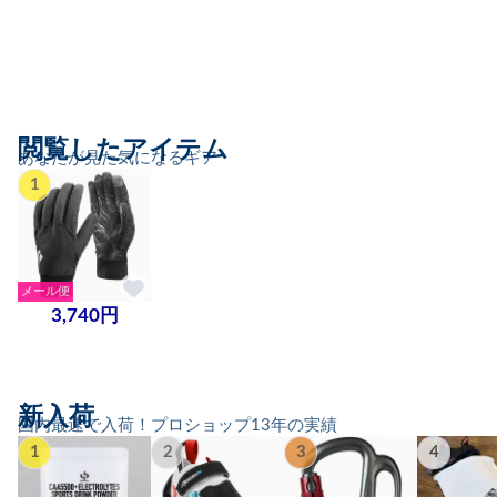
閲覧したアイテム
あなたが見た気になるギア
1
メール便
3,740円
新入荷
国内最速で入荷！プロショップ13年の実績
1
2
3
4