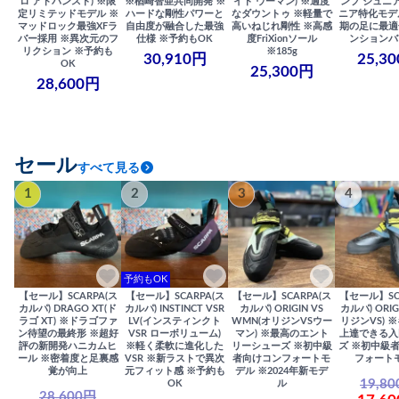
ロ アドバンスト) ※限
※楢崎智亜共同開発 ※
イト ウーマン) ※適度
ンプ ジュニア
定リミテッドモデル ※
ハードな剛性パワーと
なダウントゥ ※軽量で
ニア特化モデ
マッドロック最強XFラ
自由度が融合した最強
高いねじれ剛性 ※高感
期の足に最適
バー採用 ※異次元のフ
仕様 ※予約もOK
度FriXionソール
ンションバ
リクション ※予約も
※185g
30,910円
25,3
OK
25,300円
28,600円
セール
すべて見る
1
2
3
4
予約もOK
【セール】SCARPA(ス
【セール】SCARPA(ス
【セール】SCARPA(ス
【セール】SC
カルパ) DRAGO XT(ド
カルパ) INSTINCT VSR
カルパ) ORIGIN VS
カルパ) ORIG
ラゴ XT) ※ドラゴファ
LV(インスティンクト
WMN(オリジンVSウー
リジンVS) 
ン待望の最終形 ※超好
VSR ローボリューム)
マン) ※最高のエント
上達できる入
評の新開発ハニカムヒ
※軽く柔軟に進化した
リーシューズ ※初中級
ズ ※初中級
ール ※密着度と足裏感
VSR ※新ラストで異次
者向けコンフォートモ
フォート
覚が向上
元フィット感 ※予約も
デル ※2024年新モデ
19,8
OK
ル
28,600円