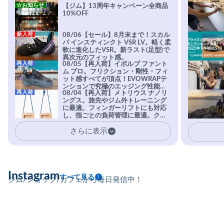
☆お知らせ
【ジム】13周年キャンペーン全商品
10%OFF
新入荷
08/06【セール】8月末まで！スカル
パ インスティンクト VSR LV。軽く柔
軟に進化したVSR。新ラスト(足型)で
異次元のフィット感。
再入荷
08/05【再入荷】イボルブ ファント
ム プロ。フリクション・剛性・フィ
ット感すべてが頂点！EVOWRAPテ
ンションで究極のエッジング性能を
再入荷
08/04【再入荷】メトリウス ナノリ
実現。進化系ラバーEvo-74はTRAX
ングス。旅先やジム外トレーニング
を凌駕する粘着力で極小ホールドに
に最適。フィンガーリフトにも対応
安心感。
し、指ごとの負荷管理に最適。クラ
イマーの指を本気で鍛えるギア。
さらに表示
Instagram
すべて見る
ジム/ショップ/カフェから毎日発信中！