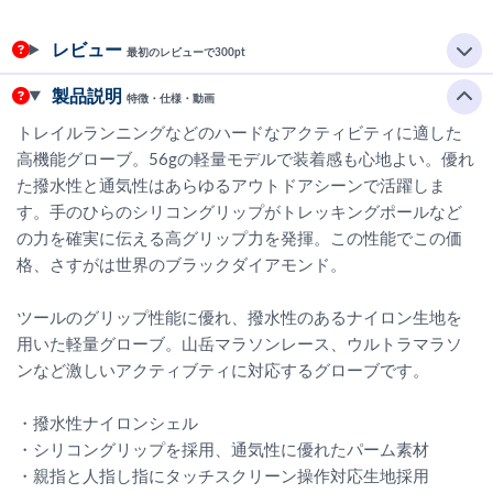
レビュー
最初のレビューで300pt
製品説明
特徴・仕様・動画
トレイルランニングなどのハードなアクティビティに適した
高機能グローブ。56gの軽量モデルで装着感も心地よい。優れ
た撥水性と通気性はあらゆるアウトドアシーンで活躍しま
す。手のひらのシリコングリップがトレッキングポールなど
の力を確実に伝える高グリップ力を発揮。この性能でこの価
格、さすがは世界のブラックダイアモンド。
ツールのグリップ性能に優れ、撥水性のあるナイロン生地を
用いた軽量グローブ。山岳マラソンレース、ウルトラマラソ
ンなど激しいアクティブティに対応するグローブです。
・撥水性ナイロンシェル
・シリコングリップを採用、通気性に優れたパーム素材
・親指と人指し指にタッチスクリーン操作対応生地採用