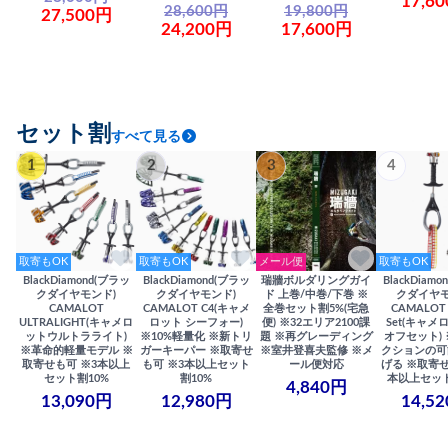
17,6
28,600円
19,800円
27,500円
24,200円
17,600円
セット割
すべて見る
1
2
3
4
取寄もOK
取寄もOK
メール便
取寄もOK
BlackDiamond(ブラッ
BlackDiamond(ブラッ
瑞牆ボルダリングガイ
BlackDiam
クダイヤモンド)
クダイヤモンド)
ド 上巻/中巻/下巻 ※
クダイヤモ
CAMALOT
CAMALOT C4(キャメ
全巻セット割5%(宅急
CAMALOT 
ULTRALIGHT(キャメロ
ロット シーフォー)
便) ※32エリア2100課
Set(キャメロ
ットウルトラライト)
※10%軽量化 ※新トリ
題 ※再グレーディング
オフセット)
※革命的軽量モデル ※
ガーキーパー ※取寄せ
※室井登喜夫監修 ※メ
クションの可
取寄せも可 ※3本以上
も可 ※3本以上セット
ール便対応
げる ※取寄せ
セット割10%
割10%
本以上セット
4,840円
13,090円
12,980円
14,5