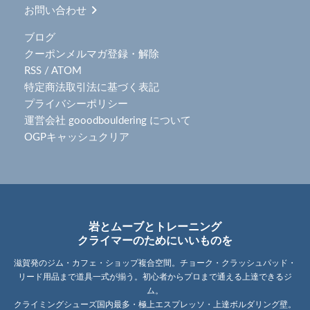
お問い合わせ
ブログ
クーポンメルマガ登録・解除
RSS
/
ATOM
特定商法取引法に基づく表記
プライバシーポリシー
運営会社 gooodbouldering について
OGPキャッシュクリア
岩とムーブとトレーニング
クライマーのためにいいものを
滋賀発のジム・カフェ・ショップ複合空間。チョーク・クラッシュパッド・
リード用品まで道具一式が揃う。初心者からプロまで通える上達できるジ
ム。
クライミングシューズ国内最多・極上エスプレッソ・上達ボルダリング壁。