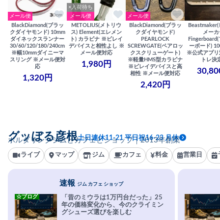
×入荷待ち
メール便
メール便
メール便
BlackDiamond(ブラッ
METOLIUS(メトリウ
BlackDiamond(ブラッ
Beastmake
クダイヤモンド) 10mm
ス) Element(エレメン
クダイヤモンド)
メーカ
ダイネックスランナー
ト) カラビナ ※ビレイ
PEARLOCK
Fingerboa
30/60/120/180/240cm
デバイスと相性よし ※
SCREWGATE(ペアロッ
ーボード) 100
※幅10mmダイニーマ
メール便対応
クスクリューゲート)
※公式アプリ
スリング ※メール便対
※軽量HMS型カラビナ
トレ決
1,980円
応
※ビレイデバイスと高
30,8
相性 ※メール便対応
1,320円
2,420円
グッぼる彦根
土日連休11-21 平日祝16-23 月休
ボルダリングジムとカフェとショップ｜2013年創業
ライブ
マップ
ジム
カフェ
料金
営業日
速報
ジム カフェ ショップ
☆ブログ
「昔のミウラは1万円台だった」25
年の価格変化から、今のクライミン
グシューズ選びを楽しむ