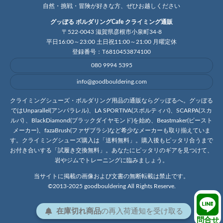
自然・挑戦・冒険が好きな方、ぜひお越しください
グッぼる ボルダリングCafe クライミング通販
〒522-0043 滋賀県彦根市小泉町34-8
平日16:00～23:00 土日祝11:00～21:00 月曜定休
登録番号：T6810453874100
080 9994 5395
info@goodbouldering.com
クライミングシューズ・ボルダリング用品の通販ならグッぼるへ。グッぼる
ではUnparallel(アンパラレル)、LA SPORTIVA(スポルティバ)、SCARPA(スカ
ルパ) 、BlackDiamond(ブラックダイヤモンド)を始め、Beastmaker(ビースト
メーカー)、fazaBrush(ファザブラシ)など希少なメーカーも取り揃えていま
す。クライミングシューズ購入は「送料無料」。購入後もピッタリ合うまで
お付き合いする「試履き交換無料」。あなたにピッタリのギアを見つけて、
岩やジムでトレーニングに臨みましょう。
当サイトに掲載の画像および文書の無断転載は禁止です。
©2013-2025 goodbouldering All Rights Reserve.
在庫切れ商品
の
再入荷
通知を
受け取る
問合せ