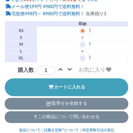
メール便199円 4980円で送料無料！
宅急便498円～ 8980円で送料無料！
在庫残り3
即納
1
XS
S
×
1
M
L
×
1
XL
お気に入り
購入数
カートに入れる
取寄せを依頼する
この商品について問い合わせる
返品について
｜
試履き交換™について
｜
特定商取引法の表記