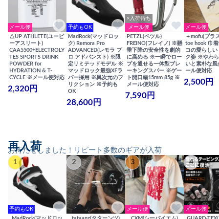
×入荷待ち
メール便
予約もOK
メール便
メール便
△UP ATHLETE(ユーピ
MadRock(マッドロッ
PETZL(ペツル)
＋mofu(プラ
ーアスリート)
ク) Remora Pro
FREINO(フレイノ) ※懸
toe hook 
CAA5500+ELECTROLY
ADVANCED(レモラ プ
垂下降の安全性を劇的
コの愛らしい
TES SPORTS DRINK
ロ アドバンスト) ※限
に高める ※一瞬でロー
ク姿 ※やわ
POWDER for
定リミテッドモデル ※
プを通せる一体型ブレ
いと素朴な風
HYDRATION & T-
マッドロック最強XFラ
ーキングスパー ※ゲー
ール便対応
CYCLE ※メール便対応
バー採用 ※異次元のフ
ト開口幅15mm 85g ※
2,500円
リクション ※予約も
メール便対応
2,320円
OK
7,590円
28,600円
再入荷
お待たせしました！リピート多数のギアが入荷
1
2
3
4
予約もOK
メール便
メール便
MadRock(マッドロッ
tataanz(タターンツ)
CXM(シーバイエム)
GUARD-TE