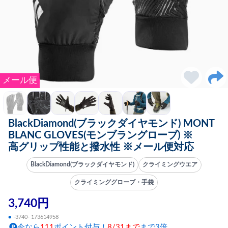
メール便
BlackDiamond(ブラックダイヤモンド) MONT
BLANC GLOVES(モンブラングローブ) ※
高グリップ性能と撥水性 ※メール便対応
BlackDiamond(ブラックダイヤモンド)
クライミングウエア
クライミンググローブ・手袋
3,740円
●
-3740- 173614958
今なら
111
ポイント付与！
8/31まで
まで3倍