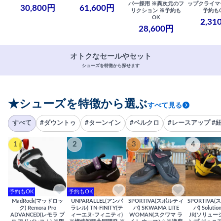
バー採用 ※異次元のフ
ップクライマ
30,800円
61,600円
リクション ※予約も
予約も
OK
2,31
28,600円
オトクなセールやセット
シューズを特徴から探せます
★シューズを特徴から選ぶ
すべて見る
すべて
#ダウントゥ
#ターンイン
#ベルクロ
#レースアップ #
1
2
3
4
予約もOK
予約もOK
MadRock(マッドロッ
UNPARALLEL(アンパ
SPORTIVA(スポルティ
SPORTIVA
ク) Remora Pro
ラレル) TN-FINITY(テ
バ) SKWAMA LITE
バ) Solutio
ADVANCED(レモラ プ
ィーエヌ-フィニティ)
WOMAN(スクワマ ラ
JR(ソリュー