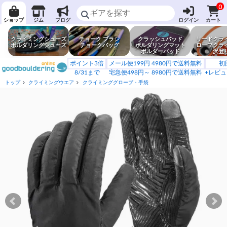
0
ショップ
ジム
ブログ
ログイン
カート
クライミングシューズ
チョーク ブラシ
クラッシュパッド
リードクラ
ボルダリングシューズ
チョークバッグ
ボルダリングマット
ロープクラ
ボルダーパッド
沢登
ポイント3倍
メール便199円 4980円で送料無料
初
8/31まで
宅急便498円～ 8980円で送料無料
+レビュ
トップ
クライミングウエア
クライミンググローブ・手袋