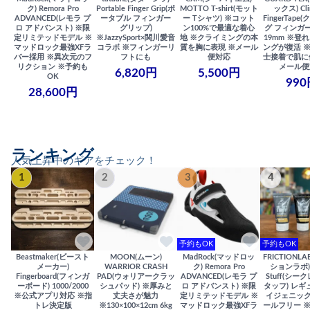
ク) Remora Pro
Portable Finger Grip(ポ
MOTTO T-shirt(モット
ックス) Cli
ADVANCED(レモラ プ
ータブル フィンガー
ー Tシャツ) ※コット
FingerTap
ロ アドバンスト) ※限
グリップ)
ン100%で最適な着心
グ フィンガー
定リミテッドモデル ※
※JazzySport×関川愛音
地 ※クライミングの本
19mm ※登
マッドロック最強XFラ
コラボ ※フィンガーリ
質を胸に表現 ※メール
ングが復活 
バー採用 ※異次元のフ
フトにも
便対応
士接着で肌に
リクション ※予約も
メール便
6,820円
5,500円
OK
990
28,600円
ランキング
人気上昇中のギアをチェック！
1
2
3
4
予約もOK
予約もOK
Beastmaker(ビースト
MOON(ムーン)
MadRock(マッドロッ
FRICTIONL
メーカー)
WARRIOR CRASH
ク) Remora Pro
ションラボ) S
Fingerboard(フィンガ
PAD(ウォリアークラッ
ADVANCED(レモラ プ
Stuff(シー
ーボード) 1000/2000
シュパッド) ※厚みと
ロ アドバンスト) ※限
タッフ) レギ
※公式アプリ対応 ※指
丈夫さが魅力
定リミテッドモデル ※
イジェニック
トレ決定版
※130×100×12cm 6kg
マッドロック最強XFラ
ールフリー 