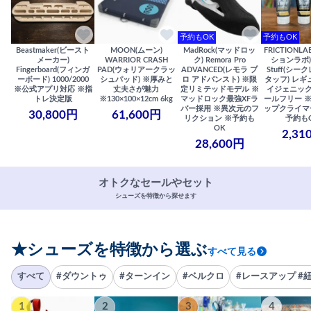
予約もOK
予約もOK
Beastmaker(ビースト
MOON(ムーン)
MadRock(マッドロッ
FRICTIONL
メーカー)
WARRIOR CRASH
ク) Remora Pro
ションラボ) S
Fingerboard(フィンガ
PAD(ウォリアークラッ
ADVANCED(レモラ プ
Stuff(シー
ーボード) 1000/2000
シュパッド) ※厚みと
ロ アドバンスト) ※限
タッフ) レギ
※公式アプリ対応 ※指
丈夫さが魅力
定リミテッドモデル ※
イジェニック
トレ決定版
※130×100×12cm 6kg
マッドロック最強XFラ
ールフリー 
バー採用 ※異次元のフ
ップクライマ
30,800円
61,600円
リクション ※予約も
予約も
OK
2,31
28,600円
オトクなセールやセット
シューズを特徴から探せます
★シューズを特徴から選ぶ
すべて見る
すべて
#ダウントゥ
#ターンイン
#ベルクロ
#レースアップ #
1
2
3
4