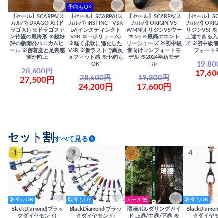
予約もOK
【セール】SCARPA(ス
【セール】SCARPA(ス
【セール】SCARPA(ス
【セール】SC
カルパ) DRAGO XT(ド
カルパ) INSTINCT VSR
カルパ) ORIGIN VS
カルパ) ORIG
ラゴ XT) ※ドラゴファ
LV(インスティンクト
WMN(オリジンVSウー
リジンVS) 
ン待望の最終形 ※超好
VSR ローボリューム)
マン) ※最高のエント
上達できる入
評の新開発ハニカムヒ
※軽く柔軟に進化した
リーシューズ ※初中級
ズ ※初中級
ール ※密着度と足裏感
VSR ※新ラストで異次
者向けコンフォートモ
フォート
覚が向上
元フィット感 ※予約も
デル ※2024年新モデ
19,8
OK
ル
28,600円
17,6
28,600円
19,800円
27,500円
24,200円
17,600円
セット割
すべて見る
1
2
3
4
取寄もOK
取寄もOK
メール便
取寄もOK
BlackDiamond(ブラッ
BlackDiamond(ブラッ
瑞牆ボルダリングガイ
BlackDiam
クダイヤモンド)
クダイヤモンド)
ド 上巻/中巻/下巻 ※
クダイヤモ