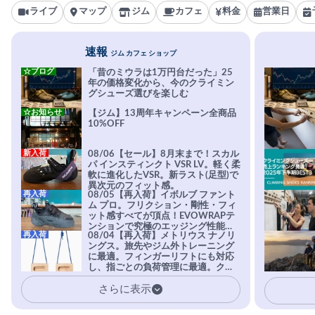
ライブ
マップ
ジム
カフェ
料金
営業日
速報
ジム カフェ ショップ
☆ブログ
「昔のミウラは1万円台だった」25
年の価格変化から、今のクライミン
グシューズ選びを楽しむ
☆お知らせ
【ジム】13周年キャンペーン全商品
10%OFF
新入荷
08/06【セール】8月末まで！スカル
パ インスティンクト VSR LV。軽く柔
軟に進化したVSR。新ラスト(足型)で
異次元のフィット感。
再入荷
08/05【再入荷】イボルブ ファント
ム プロ。フリクション・剛性・フィ
ット感すべてが頂点！EVOWRAPテ
ンションで究極のエッジング性能を
再入荷
08/04【再入荷】メトリウス ナノリ
実現。進化系ラバーEvo-74はTRAX
ングス。旅先やジム外トレーニング
を凌駕する粘着力で極小ホールドに
に最適。フィンガーリフトにも対応
安心感。
し、指ごとの負荷管理に最適。クラ
イマーの指を本気で鍛えるギア。
さらに表示