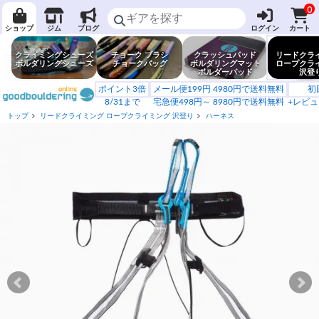
0
ショップ
ジム
ブログ
ログイン
カート
クライミングシューズ
チョーク ブラシ
クラッシュパッド
リードクラ
ボルダリングシューズ
チョークバッグ
ボルダリングマット
ロープクラ
ボルダーパッド
沢登
ポイント3倍
メール便199円 4980円で送料無料
初
8/31まで
宅急便498円～ 8980円で送料無料
+レビュ
トップ
リードクライミング ロープクライミング 沢登り
ハーネス