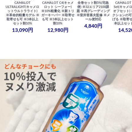
CAMALOT
CAMALOT C4(キャメ
全巻セット割5%(宅急
CAMALOT 
ULTRALIGHT(キャメロ
ロット シーフォー)
便) ※32エリア2100課
Set(キャメロ
ットウルトラライト)
※10%軽量化 ※新トリ
題 ※再グレーディング
オフセット)
※革命的軽量モデル ※
ガーキーパー ※取寄せ
※室井登喜夫監修 ※メ
クションの可
取寄せも可 ※3本以上
も可 ※3本以上セット
ール便対応
げる ※取寄せ
セット割10%
割10%
本以上セット
4,840円
13,090円
12,980円
14,5