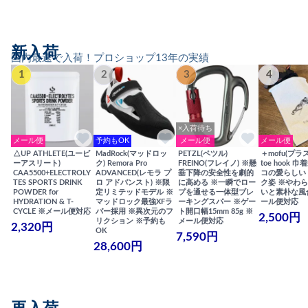
新入荷
国内最速で入荷！プロショップ13年の実績
1
2
3
4
×入荷待ち
メール便
予約もOK
メール便
メール便
△UP ATHLETE(ユーピ
MadRock(マッドロッ
PETZL(ペツル)
＋mofu(プラ
ーアスリート)
ク) Remora Pro
FREINO(フレイノ) ※懸
toe hook 
CAA5500+ELECTROLY
ADVANCED(レモラ プ
垂下降の安全性を劇的
コの愛らしい
TES SPORTS DRINK
ロ アドバンスト) ※限
に高める ※一瞬でロー
ク姿 ※やわ
POWDER for
定リミテッドモデル ※
プを通せる一体型ブレ
いと素朴な風
HYDRATION & T-
マッドロック最強XFラ
ーキングスパー ※ゲー
ール便対応
CYCLE ※メール便対応
バー採用 ※異次元のフ
ト開口幅15mm 85g ※
2,500円
リクション ※予約も
メール便対応
2,320円
OK
7,590円
28,600円