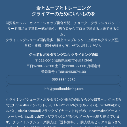
岩とムーブとトレーニング
クライマーのためにいいものを
滋賀発のジム・カフェ・ショップ複合空間。チョーク・クラッシュパッド・
リード用品まで道具一式が揃う。初心者からプロまで通える上達できるジ
ム。
クライミングシューズ国内最多・極上エスプレッソ・上達ボルダリング壁。
自然・挑戦・冒険が好きな方、ぜひお越しください
グッぼる ボルダリングCafe クライミング通販
〒522-0043 滋賀県彦根市小泉町34-8
平日16:00～23:00 土日祝11:00～21:00 月曜定休
登録番号：T6810453874100
080 9994 5395
info@goodbouldering.com
クライミングシューズ・ボルダリング用品の通販ならグッぼるへ。グッぼる
ではUnparallel(アンパラレル)、LA SPORTIVA(スポルティバ)、SCARPA(スカ
ルパ) 、BlackDiamond(ブラックダイヤモンド)を始め、Beastmaker(ビースト
メーカー)、fazaBrush(ファザブラシ)など希少なメーカーも取り揃えていま
す。クライミングシューズ購入は「送料無料」。購入後もピッタリ合うまで