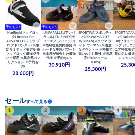
予約もOK
予約もOK
MadRock(マッドロッ
UNPARALLEL(アンパ
SPORTIVA(スポルティ
SPORTIVA
ク) Remora Pro
ラレル) TN-FINITY(テ
バ) SKWAMA LITE
バ) Solutio
ADVANCED(レモラ プ
ィーエヌ-フィニティ)
WOMAN(スクワマ ラ
JR(ソリュー
ロ アドバンスト) ※限
※楢崎智亜共同開発 ※
イト ウーマン) ※適度
ンプ ジュニア
定リミテッドモデル ※
ハードな剛性パワーと
なダウントゥ ※軽量で
ニア特化モデ
マッドロック最強XFラ
自由度が融合した最強
高いねじれ剛性 ※高感
期の足に最適
バー採用 ※異次元のフ
仕様 ※予約もOK
度FriXionソール
ンションバ
リクション ※予約も
※185g
30,910円
25,3
OK
25,300円
28,600円
セール
すべて見る
1
2
3
4