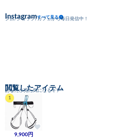
Instagram
すべて見る
ジム/ショップ/カフェから毎日発信中！
閲覧したアイテム
あなたが見た気になるギア
1
9,900円