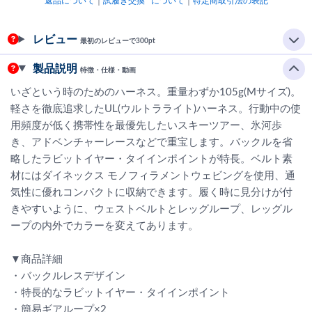
返品について
｜
試履き交換™について
｜
特定商取引法の表記
レビュー
最初のレビューで300pt
製品説明
特徴・仕様・動画
いざという時のためのハーネス。重量わずか105g(Mサイズ)。
軽さを徹底追求したUL(ウルトラライト)ハーネス。行動中の使
用頻度が低く携帯性を最優先したいスキーツアー、氷河歩
き、アドベンチャーレースなどで重宝します。バックルを省
略したラビットイヤー・タイインポイントが特長。ベルト素
材にはダイネックス モノフィラメントウェビングを使用、通
気性に優れコンパクトに収納できます。履く時に見分けが付
きやすいように、ウェストベルトとレッグループ、レッグル
ープの内外でカラーを変えてあります。
▼商品詳細
・バックルレスデザイン
・特長的なラビットイヤー・タイインポイント
・簡易ギアループ×2