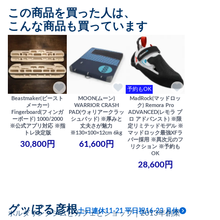
この商品を買った人は、
こんな商品も買っています
予約もOK
Beastmaker(ビースト
MOON(ムーン)
MadRock(マッドロッ
メーカー)
WARRIOR CRASH
ク) Remora Pro
Fingerboard(フィンガ
PAD(ウォリアークラッ
ADVANCED(レモラ プ
ーボード) 1000/2000
シュパッド) ※厚みと
ロ アドバンスト) ※限
※公式アプリ対応 ※指
丈夫さが魅力
定リミテッドモデル ※
トレ決定版
※130×100×12cm 6kg
マッドロック最強XFラ
バー採用 ※異次元のフ
30,800円
61,600円
リクション ※予約も
OK
28,600円
グッぼる彦根
土日連休11-21 平日祝16-23 月休
ボルダリングジムとカフェとショップ｜2013年創業