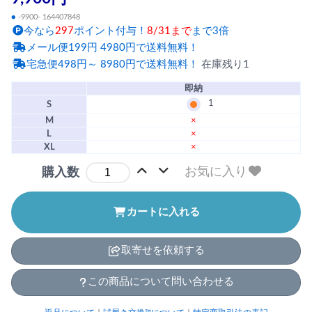
●
-9900- 164407848
今なら
297
ポイント付与！
8/31まで
まで3倍
メール便199円 4980円で送料無料！
宅急便498円～ 8980円で送料無料！
在庫残り1
即納
1
S
M
×
L
×
XL
×
お気に入り
購入数
カートに入れる
取寄せを依頼する
この商品について問い合わせる