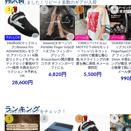
再入荷
お待たせしました！リピート多数のギアが入荷
1
2
3
4
予約もOK
メール便
メール便
MadRock(マッドロッ
tataanz(タターンツ)
CXM(シーバイエム)
GUARD-TE
ク) Remora Pro
Portable Finger Grip(ポ
MOTTO T-shirt(モット
ックス) Cli
ADVANCED(レモラ プ
ータブル フィンガー
ー Tシャツ) ※コット
FingerTap
ロ アドバンスト) ※限
グリップ)
ン100%で最適な着心
グ フィンガー
定リミテッドモデル ※
※JazzySport×関川愛音
地 ※クライミングの本
19mm ※登
マッドロック最強XFラ
コラボ ※フィンガーリ
質を胸に表現 ※メール
ングが復活 
バー採用 ※異次元のフ
フトにも
便対応
士接着で肌に
リクション ※予約も
メール便
6,820円
5,500円
OK
990
28,600円
ランキング
人気上昇中のギアをチェック！
1
2
3
4