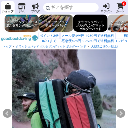
0
ショップ
ジム
ブログ
ログイン
カート
クライミングシューズ
チョーク ブラシ
クラッシュパッド
リードクラ
ボルダリングシューズ
チョークバッグ
ボルダリングマット
ロープクラ
ボルダーパッド
沢登
ポイント3倍
メール便199円 4980円で送料無料
初
8/31まで
宅急便498円～ 8980円で送料無料
+レビュ
トップ
クラッシュパッド ボルダリングマット ボルダーパッド
大型(3辺180cm以上)