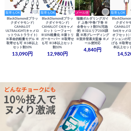
取寄もOK
取寄もOK
メール便
取寄もOK
BlackDiamond(ブラッ
BlackDiamond(ブラッ
瑞牆ボルダリングガイ
BlackDiam
クダイヤモンド)
クダイヤモンド)
ド 上巻/中巻/下巻 ※
クダイヤモ
CAMALOT
CAMALOT C4(キャメ
全巻セット割5%(宅急
CAMALOT 
ULTRALIGHT(キャメロ
ロット シーフォー)
便) ※32エリア2100課
Set(キャメロ
ットウルトラライト)
※10%軽量化 ※新トリ
題 ※再グレーディング
オフセット)
※革命的軽量モデル ※
ガーキーパー ※取寄せ
※室井登喜夫監修 ※メ
クションの可
取寄せも可 ※3本以上
も可 ※3本以上セット
ール便対応
げる ※取寄せ
セット割10%
割10%
本以上セット
4,840円
13,090円
12,980円
14,5