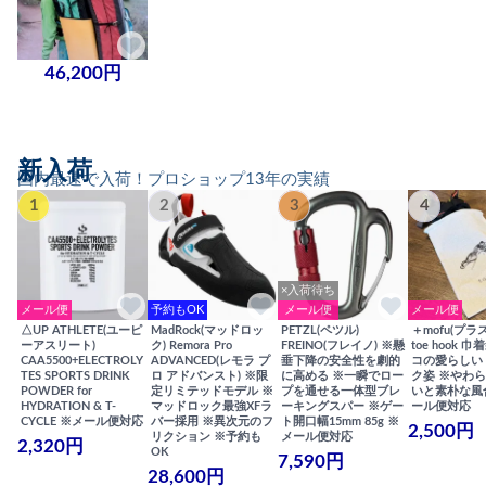
46,200円
新入荷
国内最速で入荷！プロショップ13年の実績
1
2
3
4
×入荷待ち
メール便
予約もOK
メール便
メール便
△UP ATHLETE(ユーピ
MadRock(マッドロッ
PETZL(ペツル)
＋mofu(プラ
ーアスリート)
ク) Remora Pro
FREINO(フレイノ) ※懸
toe hook 
CAA5500+ELECTROLY
ADVANCED(レモラ プ
垂下降の安全性を劇的
コの愛らしい
TES SPORTS DRINK
ロ アドバンスト) ※限
に高める ※一瞬でロー
ク姿 ※やわ
POWDER for
定リミテッドモデル ※
プを通せる一体型ブレ
いと素朴な風
HYDRATION & T-
マッドロック最強XFラ
ーキングスパー ※ゲー
ール便対応
CYCLE ※メール便対応
バー採用 ※異次元のフ
ト開口幅15mm 85g ※
2,500円
リクション ※予約も
メール便対応
2,320円
OK
7,590円
28,600円