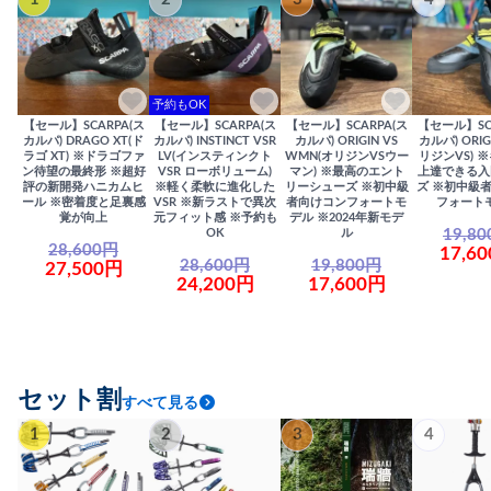
予約もOK
【セール】SCARPA(ス
【セール】SCARPA(ス
【セール】SCARPA(ス
【セール】SC
カルパ) DRAGO XT(ド
カルパ) INSTINCT VSR
カルパ) ORIGIN VS
カルパ) ORIG
ラゴ XT) ※ドラゴファ
LV(インスティンクト
WMN(オリジンVSウー
リジンVS) 
ン待望の最終形 ※超好
VSR ローボリューム)
マン) ※最高のエント
上達できる入
評の新開発ハニカムヒ
※軽く柔軟に進化した
リーシューズ ※初中級
ズ ※初中級
ール ※密着度と足裏感
VSR ※新ラストで異次
者向けコンフォートモ
フォート
覚が向上
元フィット感 ※予約も
デル ※2024年新モデ
19,8
OK
ル
28,600円
17,6
28,600円
19,800円
27,500円
24,200円
17,600円
セット割
すべて見る
1
2
3
4