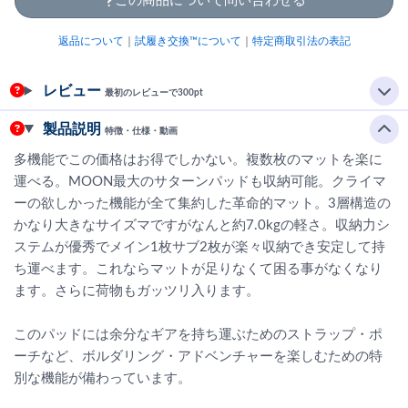
この商品について問い合わせる
返品について
｜
試履き交換™について
｜
特定商取引法の表記
レビュー
最初のレビューで300pt
製品説明
特徴・仕様・動画
多機能でこの価格はお得でしかない。複数枚のマットを楽に
運べる。MOON最大のサターンパッドも収納可能。クライマ
ーの欲しかった機能が全て集約した革命的マット。3層構造の
かなり大きなサイズマですがなんと約7.0kgの軽さ。収納力シ
ステムが優秀でメイン1枚サブ2枚が楽々収納でき安定して持
ち運べます。これならマットが足りなくて困る事がなくなり
ます。さらに荷物もガッツリ入ります。
このパッドには余分なギアを持ち運ぶためのストラップ・ポ
ーチなど、ボルダリング・アドベンチャーを楽しむための特
別な機能が備わっています。