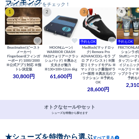
ランキング
人気上昇中のギアをチェック！
1
2
3
4
予約もOK
予約もOK
Beastmaker(ビースト
MOON(ムーン)
MadRock(マッドロッ
FRICTIONL
メーカー)
WARRIOR CRASH
ク) Remora Pro
ションラボ) S
Fingerboard(フィンガ
PAD(ウォリアークラッ
ADVANCED(レモラ プ
Stuff(シー
ーボード) 1000/2000
シュパッド) ※厚みと
ロ アドバンスト) ※限
タッフ) レギ
※公式アプリ対応 ※指
丈夫さが魅力
定リミテッドモデル ※
イジェニック
トレ決定版
※130×100×12cm 6kg
マッドロック最強XFラ
ールフリー 
バー採用 ※異次元のフ
ップクライマ
30,800円
61,600円
リクション ※予約も
予約も
OK
2,31
28,600円
オトクなセールやセット
シューズを特徴から探せます
★シューズを特徴から選ぶ
すべて見る