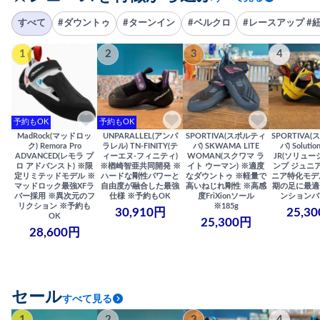
すべて
#ダウントゥ
#ターンイン
#ベルクロ
#レースアップ #
1
2
3
4
予約もOK
予約もOK
MadRock(マッドロッ
UNPARALLEL(アンパ
SPORTIVA(スポルティ
SPORTIVA
ク) Remora Pro
ラレル) TN-FINITY(テ
バ) SKWAMA LITE
バ) Solutio
ADVANCED(レモラ プ
ィーエヌ-フィニティ)
WOMAN(スクワマ ラ
JR(ソリュー
ロ アドバンスト) ※限
※楢崎智亜共同開発 ※
イト ウーマン) ※適度
ンプ ジュニア
定リミテッドモデル ※
ハードな剛性パワーと
なダウントゥ ※軽量で
ニア特化モデ
マッドロック最強XFラ
自由度が融合した最強
高いねじれ剛性 ※高感
期の足に最適
バー採用 ※異次元のフ
仕様 ※予約もOK
度FriXionソール
ンションバ
リクション ※予約も
※185g
30,910円
25,3
OK
25,300円
28,600円
セール
すべて見る
1
2
3
4