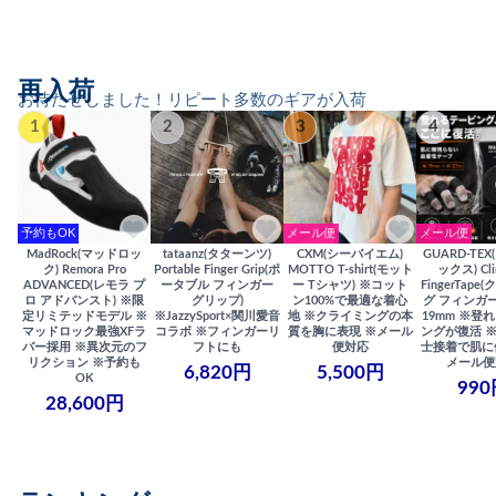
再入荷
お待たせしました！リピート多数のギアが入荷
1
2
3
4
予約もOK
メール便
メール便
MadRock(マッドロッ
tataanz(タターンツ)
CXM(シーバイエム)
GUARD-TE
ク) Remora Pro
Portable Finger Grip(ポ
MOTTO T-shirt(モット
ックス) Cli
ADVANCED(レモラ プ
ータブル フィンガー
ー Tシャツ) ※コット
FingerTap
ロ アドバンスト) ※限
グリップ)
ン100%で最適な着心
グ フィンガー
定リミテッドモデル ※
※JazzySport×関川愛音
地 ※クライミングの本
19mm ※登
マッドロック最強XFラ
コラボ ※フィンガーリ
質を胸に表現 ※メール
ングが復活 
バー採用 ※異次元のフ
フトにも
便対応
士接着で肌に
リクション ※予約も
メール便
6,820円
5,500円
OK
990
28,600円