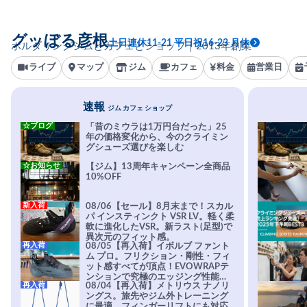
グッぼる彦根
土日連休11-21 平日祝16-23 月休
ボルダリングジムとカフェとショップ｜2013年創業
ライブ
マップ
ジム
カフェ
料金
営業日
速報
ジム カフェ ショップ
☆ブログ
「昔のミウラは1万円台だった」25
年の価格変化から、今のクライミン
グシューズ選びを楽しむ
☆お知らせ
【ジム】13周年キャンペーン全商品
10%OFF
新入荷
08/06【セール】8月末まで！スカル
パ インスティンクト VSR LV。軽く柔
軟に進化したVSR。新ラスト(足型)で
異次元のフィット感。
再入荷
08/05【再入荷】イボルブ ファント
ム プロ。フリクション・剛性・フィ
ット感すべてが頂点！EVOWRAPテ
ンションで究極のエッジング性能を
再入荷
08/04【再入荷】メトリウス ナノリ
実現。進化系ラバーEvo-74はTRAX
ングス。旅先やジム外トレーニング
を凌駕する粘着力で極小ホールドに
に最適。フィンガーリフトにも対応