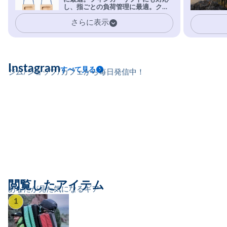
安心感。
し、指ごとの負荷管理に最適。クラ
イマーの指を本気で鍛えるギア。
さらに表示
Instagram
すべて見る
ジム/ショップ/カフェから毎日発信中！
閲覧したアイテム
あなたが見た気になるギア
1