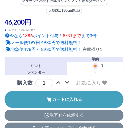
クラッシュパッド ボルダリングマット ボルダーパッド
大型(3辺180cm以上)
46,200円
●
-46200- 124661689
今なら
1386
ポイント付与！
8/31まで
まで3倍
メール便199円 4980円で送料無料！
宅急便498円～ 8980円で送料無料！
在庫残り1
即納
1
ミント
ラベンダー
×
お気に入り
購入数
カートに入れる
取寄せを依頼する