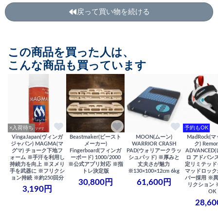
戻って買い物を続ける
この商品を買った人は、
こんな商品も買っています
×入荷待ち
予約もOK
VingaJapan(ヴィンガ
Beastmaker(ビースト
MOON(ムーン)
MadRock(
ジャパン) MAGMA(マ
メーカー)
WARRIOR CRASH
ク) Remor
グマ) チョーク下地フ
Fingerboard(フィンガ
PAD(ウォリアークラッ
ADVANCED
ォーム ※手汗を利用し
ーボード) 1000/2000
シュパッド) ※厚みと
ロ アドバンス
持続力を向上 ※ヌメり
※公式アプリ対応 ※指
丈夫さが魅力
定リミテッド
手を武器に ※フリクシ
トレ決定版
※130×100×12cm 6kg
マッドロック
ョン持続 ※約250回分
バー採用 ※
30,800円
61,600円
リクション 
3,190円
OK
28,6