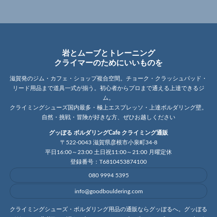
岩とムーブとトレーニング
クライマーのためにいいものを
滋賀発のジム・カフェ・ショップ複合空間。チョーク・クラッシュパッド・
リード用品まで道具一式が揃う。初心者からプロまで通える上達できるジ
ム。
クライミングシューズ国内最多・極上エスプレッソ・上達ボルダリング壁。
自然・挑戦・冒険が好きな方、ぜひお越しください
グッぼる ボルダリングCafe クライミング通販
〒522-0043 滋賀県彦根市小泉町34-8
平日16:00～23:00 土日祝11:00～21:00 月曜定休
登録番号：T6810453874100
080 9994 5395
info@goodbouldering.com
クライミングシューズ・ボルダリング用品の通販ならグッぼるへ。グッぼる