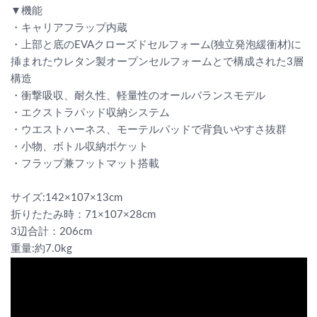
▼機能
・キャリアフラップ内蔵
・上部と底のEVAクローズドセルフォーム(独立発泡緩衝材)に
挿まれたウレタン製オープンセルフォームとで構成された3層
構造
・衝撃吸収、耐久性、軽量性のオールバランスモデル
・エクストラパッド収納システム
・ウエストハーネス、モーテルパッドで背負いやすさ抜群
・小物、ボトル収納ポケット
・フラップ兼フットマット搭載
サイズ:142×107×13cm
折りたたみ時：71×107×28cm
3辺合計：206cm
重量:約7.0kg