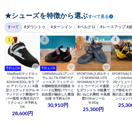
★シューズを特徴から選ぶ
すべて見る
すべて
#ダウントゥ
#ターンイン
#ベルクロ
#レースアップ #
1
2
3
4
予約もOK
予約もOK
MadRock(マッドロッ
UNPARALLEL(アンパ
SPORTIVA(スポルティ
SPORTIVA
ク) Remora Pro
ラレル) TN-FINITY(テ
バ) SKWAMA LITE
バ) Solutio
ADVANCED(レモラ プ
ィーエヌ-フィニティ)
WOMAN(スクワマ ラ
JR(ソリュー
ロ アドバンスト) ※限
※楢崎智亜共同開発 ※
イト ウーマン) ※適度
ンプ ジュニア
定リミテッドモデル ※
ハードな剛性パワーと
なダウントゥ ※軽量で
ニア特化モデ
マッドロック最強XFラ
自由度が融合した最強
高いねじれ剛性 ※高感
期の足に最適
バー採用 ※異次元のフ
仕様 ※予約もOK
度FriXionソール
ンションバ
リクション ※予約も
※185g
30,910円
25,3
OK
25,300円
28,600円