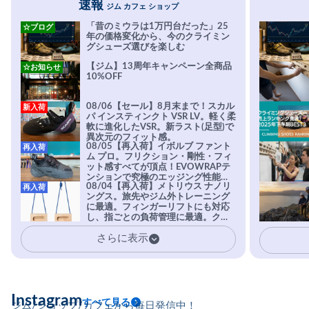
速報
ジム カフェ ショップ
「昔のミウラは1万円台だった」25
☆ブログ
年の価格変化から、今のクライミン
グシューズ選びを楽しむ
【ジム】13周年キャンペーン全商品
☆お知らせ
10%OFF
08/06【セール】8月末まで！スカル
新入荷
パ インスティンクト VSR LV。軽く柔
軟に進化したVSR。新ラスト(足型)で
異次元のフィット感。
08/05【再入荷】イボルブ ファント
再入荷
ム プロ。フリクション・剛性・フィ
ット感すべてが頂点！EVOWRAPテ
ンションで究極のエッジング性能を
08/04【再入荷】メトリウス ナノリ
再入荷
実現。進化系ラバーEvo-74はTRAX
ングス。旅先やジム外トレーニング
を凌駕する粘着力で極小ホールドに
に最適。フィンガーリフトにも対応
安心感。
し、指ごとの負荷管理に最適。クラ
イマーの指を本気で鍛えるギア。
さらに表示
Instagram
すべて見る
ジム/ショップ/カフェから毎日発信中！