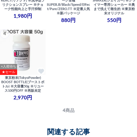
REACT(リアクト) ※洗浄型フ
ーク全種
SHAKER(シェイカー) ※クラ
リクションスプレー ※チョ
SUPER.B/Black/Speed/Effec
イマー専用シェーカー ※奥
ーク性能向上と手汗抑制
t/Pure/ZERO.TT ※定番人気
まで洗えて衛生的 ※東京粉
※新パッケージ
末オリジナル
1,980円
880円
550円
4
×入荷待ち
★セール
東京粉末(TokyoPowder)
BOOST BOTTLE(ブーストボ
トル) ※大容量50g ※リユー
ス100円OFF ※再販未定
2,970円
4商品
関連する記事