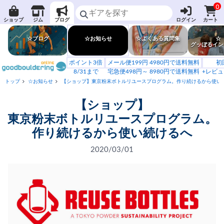
0
ショップ
ジム
ブログ
ログイン
カート
☆ブログ
☆お知らせ
☆よくある質問集
☆
グッぼるイン
ポイント3倍
メール便199円 4980円で送料無料
初
8/31まで
宅急便498円～ 8980円で送料無料
+レビュ
トップ
☆お知らせ
【ショップ】東京粉末ボトルリユースプログラム。作り続けるから使い
【ショップ】
東京粉末ボトルリユースプログラム。
作り続けるから使い続けるへ
2020/03/01