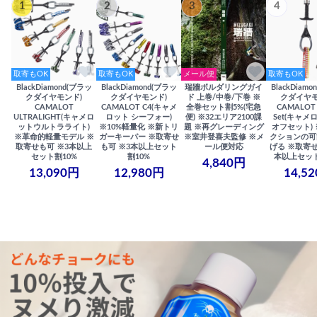
1
2
3
4
取寄もOK
取寄もOK
メール便
取寄もOK
BlackDiamond(ブラッ
BlackDiamond(ブラッ
瑞牆ボルダリングガイ
BlackDiam
クダイヤモンド)
クダイヤモンド)
ド 上巻/中巻/下巻 ※
クダイヤモ
CAMALOT
CAMALOT C4(キャメ
全巻セット割5%(宅急
CAMALOT 
ULTRALIGHT(キャメロ
ロット シーフォー)
便) ※32エリア2100課
Set(キャメロ
ットウルトラライト)
※10%軽量化 ※新トリ
題 ※再グレーディング
オフセット)
※革命的軽量モデル ※
ガーキーパー ※取寄せ
※室井登喜夫監修 ※メ
クションの可
取寄せも可 ※3本以上
も可 ※3本以上セット
ール便対応
げる ※取寄せ
セット割10%
割10%
本以上セット
4,840円
13,090円
12,980円
14,5