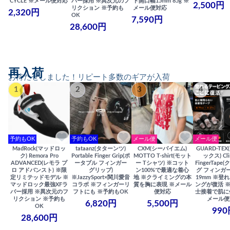
CYCLE ※メール便対応
バー採用 ※異次元のフ
ト開口幅15mm 85g ※
2,500円
リクション ※予約も
メール便対応
2,320円
OK
7,590円
28,600円
再入荷
お待たせしました！リピート多数のギアが入荷
1
2
3
4
予約もOK
予約もOK
メール便
メール便
MadRock(マッドロッ
tataanz(タターンツ)
CXM(シーバイエム)
GUARD-TE
ク) Remora Pro
Portable Finger Grip(ポ
MOTTO T-shirt(モット
ックス) Cli
ADVANCED(レモラ プ
ータブル フィンガー
ー Tシャツ) ※コット
FingerTap
ロ アドバンスト) ※限
グリップ)
ン100%で最適な着心
グ フィンガー
定リミテッドモデル ※
※JazzySport×関川愛音
地 ※クライミングの本
19mm ※登
マッドロック最強XFラ
コラボ ※フィンガーリ
質を胸に表現 ※メール
ングが復活 
バー採用 ※異次元のフ
フトにも ※予約もOK
便対応
士接着で肌に
リクション ※予約も
メール便
6,820円
5,500円
OK
990
28,600円