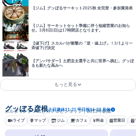
【ジム】グッぼるサーキット2025秋 全完登・参加賞発表
【ジム】サーキットセット準備に伴う短縮営業のお知ら
せ。3月8日(日)は17時閉店となります。
【値下げ】スカルパが衝撃の「逆・値上げ」！3/1より一
斉値下げ決定
【アンバサダー】土肥圭太選手と共に世界へ挑む。グッぼ
るも新たな高みへ
もっと見る
グッぼる彦根
土日連休11-21 平日祝16-23 月休
ボルダリングジムとカフェとショップ｜2013年創業
ライブ
マップ
ジム
カフェ
料金
営業日