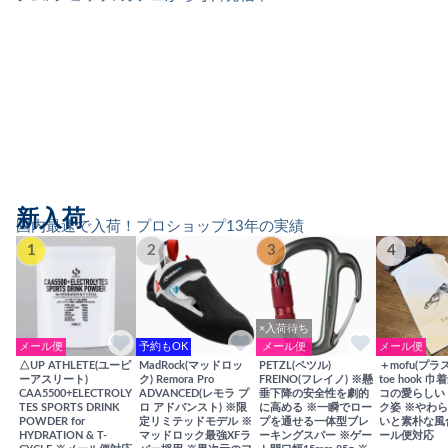
新入荷
国内最速で入荷！プロショップ13年の実績
1
2
3
4
×入荷待ち
メール便
予約もOK
メール便
メール便
△UP ATHLETE(ユーピ
MadRock(マッドロッ
PETZL(ペツル)
＋mofu(プラ
ーアスリート)
ク) Remora Pro
FREINO(フレイノ) ※懸
toe hook 
CAA5500+ELECTROLY
ADVANCED(レモラ プ
垂下降の安全性を劇的
コの愛らしい
TES SPORTS DRINK
ロ アドバンスト) ※限
に高める ※一瞬でロー
ク姿 ※やわ
POWDER for
定リミテッドモデル ※
プを通せる一体型ブレ
いと素朴な風
HYDRATION & T-
マッドロック最強XFラ
ーキングスパー ※ゲー
ール便対応