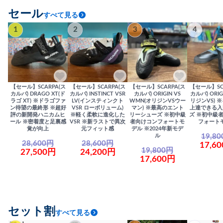
セール
すべて見る
1
2
3
4
【セール】SCARPA(ス
【セール】SCARPA(ス
【セール】SCARPA(ス
【セール】SC
カルパ) DRAGO XT(ド
カルパ) INSTINCT VSR
カルパ) ORIGIN VS
カルパ) ORIG
ラゴ XT) ※ドラゴファ
LV(インスティンクト
WMN(オリジンVSウー
リジンVS) 
ン待望の最終形 ※超好
VSR ローボリューム)
マン) ※最高のエント
上達できる入
評の新開発ハニカムヒ
※軽く柔軟に進化した
リーシューズ ※初中級
ズ ※初中級
ール ※密着度と足裏感
VSR ※新ラストで異次
者向けコンフォートモ
フォート
覚が向上
元フィット感
デル ※2024年新モデ
19,8
ル
28,600円
28,600円
17,6
19,800円
27,500円
24,200円
17,600円
セット割
すべて見る