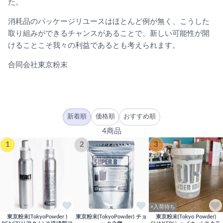
た。
消耗品のパッケージリユースはほとんど例が無く、こうした
取り組みができるチャンスがあることで、新しい可能性が開
けることこそ我々の利益であるとも考えられます。
合同会社東京粉末
新着順
価格順
おすすめ順
4商品
1
2
3
×入荷待ち
東京粉末(TokyoPowder )
東京粉末(TokyoPowder) チョ
東京粉末(Tokyo Powder)