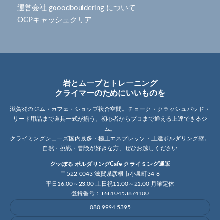
運営会社 gooodbouldering について
OGPキャッシュクリア
岩とムーブとトレーニング
クライマーのためにいいものを
滋賀発のジム・カフェ・ショップ複合空間。チョーク・クラッシュパッド・
リード用品まで道具一式が揃う。初心者からプロまで通える上達できるジ
ム。
クライミングシューズ国内最多・極上エスプレッソ・上達ボルダリング壁。
自然・挑戦・冒険が好きな方、ぜひお越しください
グッぼる ボルダリングCafe クライミング通販
〒522-0043 滋賀県彦根市小泉町34-8
平日16:00～23:00 土日祝11:00～21:00 月曜定休
登録番号：T6810453874100
080 9994 5395