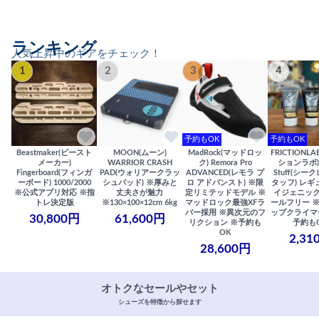
ランキング
人気上昇中のギアをチェック！
1
2
3
4
予約もOK
予約もOK
Beastmaker(ビースト
MOON(ムーン)
MadRock(マッドロッ
FRICTIONL
メーカー)
WARRIOR CRASH
ク) Remora Pro
ションラボ) S
Fingerboard(フィンガ
PAD(ウォリアークラッ
ADVANCED(レモラ プ
Stuff(シー
ーボード) 1000/2000
シュパッド) ※厚みと
ロ アドバンスト) ※限
タッフ) レギ
※公式アプリ対応 ※指
丈夫さが魅力
定リミテッドモデル ※
イジェニック
トレ決定版
※130×100×12cm 6kg
マッドロック最強XFラ
ールフリー 
バー採用 ※異次元のフ
ップクライマ
30,800円
61,600円
リクション ※予約も
予約も
OK
2,31
28,600円
オトクなセールやセット
シューズを特徴から探せます