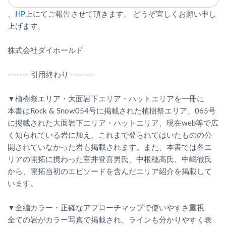
、
HP
上にてご報告させて頂きます。
どうぞ宜しくお願い申し
上げます。
株式会社ダイホールド
------- 引用終わり --------
▼植樹祭エリア・大面岩下エリア・ハットエリアを一冊に
本書はRock & Snow054号に掲載された植樹祭エリア、065号
に掲載された大面岩下エリア・ハットエリア、現在web等で広
く知られている岩に加え、これまで登られてはいたものの公
開されていなかった岩も掲載されます。また、本書では各エ
リアの開拓に携わった室井登喜男氏、中根穂高氏、中嶋徹氏
から、開拓当初のエピソードを含んだエリア紹介を掲載して
います。
▼全編カラー・正確なアプローチマップで使いやすさ重視
全ての岩がカラー写真で掲載され、ラインも分かりやすく表