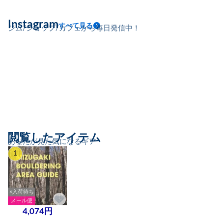
Instagram
すべて見る
ジム/ショップ/カフェから毎日発信中！
閲覧したアイテム
あなたが見た気になるギア
1
×入荷待ち
メール便
4,074円