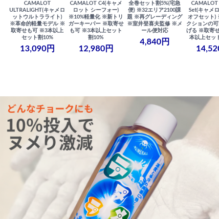
CAMALOT
CAMALOT C4(キャメ
全巻セット割5%(宅急
CAMALOT 
ULTRALIGHT(キャメロ
ロット シーフォー)
便) ※32エリア2100課
Set(キャメロ
ットウルトラライト)
※10%軽量化 ※新トリ
題 ※再グレーディング
オフセット)
※革命的軽量モデル ※
ガーキーパー ※取寄せ
※室井登喜夫監修 ※メ
クションの可
取寄せも可 ※3本以上
も可 ※3本以上セット
ール便対応
げる ※取寄せ
セット割10%
割10%
本以上セット
4,840円
13,090円
12,980円
14,5