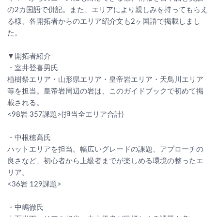
の2カ国語で併記。また、エリアにより親しみを持ってもらえ
る様、各開拓者からのエリア紹介文も2ヶ国語で掲載しまし
た。
▼開拓者紹介
・室井登喜男氏
植樹祭エリア・山形県エリア・皇帝岩エリア・天鳥川エリア
等を担当。皇帝岩周辺の岩は、このガイドブックで初めて掲
載される。
<98岩 357課題>(担当全エリア合計)
・中根穂高氏
ハットエリアを担当。幅広いグレードの課題、アプローチの
良さなど、初心者から上級者までが楽しめる環境の整ったエ
リア。
<36岩 129課題>
・中嶋徹氏