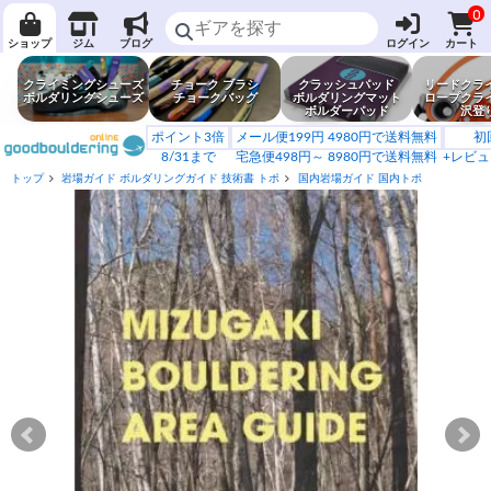
0
ショップ
ジム
ブログ
ログイン
カート
クライミングシューズ
チョーク ブラシ
クラッシュパッド
リードクラ
ボルダリングシューズ
チョークバッグ
ボルダリングマット
ロープクラ
ボルダーパッド
沢登
ポイント3倍
メール便199円 4980円で送料無料
初
8/31まで
宅急便498円～ 8980円で送料無料
+レビュ
トップ
岩場ガイド ボルダリングガイド 技術書 トポ
国内岩場ガイド 国内トポ