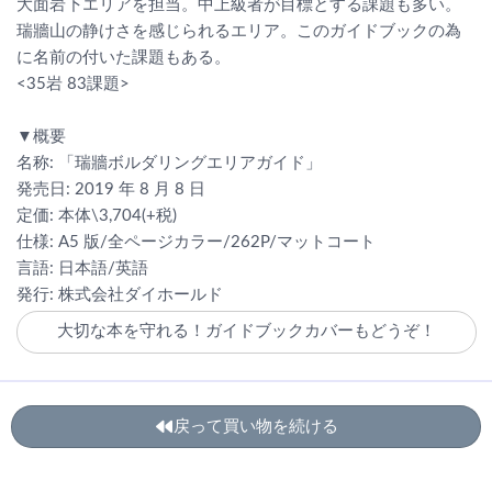
大面岩下エリアを担当。中上級者が目標とする課題も多い。
瑞牆山の静けさを感じられるエリア。このガイドブックの為
に名前の付いた課題もある。
<35岩 83課題>
▼概要
名称: 「瑞牆ボルダリングエリアガイド」
発売日: 2019 年 8 月 8 日
定価: 本体\3,704(+税)
仕様: A5 版/全ページカラー/262P/マットコート
言語: 日本語/英語
発行: 株式会社ダイホールド
大切な本を守れる！ガイドブックカバーもどうぞ！
戻って買い物を続ける