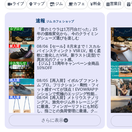
ライブ
マップ
ジム
カフェ
料金
営業日
速報
ジム カフェ ショップ
☆ブログ
「昔のミウラは1万円台だった」25
年の価格変化から、今のクライミン
グシューズ選びを楽しむ
新入荷
08/06【セール】8月末まで！スカル
パ インスティンクト VSR LV。軽く柔
軟に進化したVSR。新ラスト(足型)で
異次元のフィット感。
☆お知らせ
【ジム】13周年キャンペーン全商品
10%OFF
再入荷
08/05【再入荷】イボルブ ファント
ム プロ。フリクション・剛性・フィ
ット感すべてが頂点！EVOWRAPテ
ンションで究極のエッジング性能を
再入荷
08/04【再入荷】メトリウス ナノリ
実現。進化系ラバーEvo-74はTRAX
ングス。旅先やジム外トレーニング
を凌駕する粘着力で極小ホールドに
に最適。フィンガーリフトにも対応
安心感。
し、指ごとの負荷管理に最適。クラ
イマーの指を本気で鍛えるギア。
さらに表示