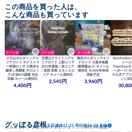
この商品を買った人は、
こんな商品も買っています
×入荷待ち
メール便
メール便
メール便
小川山ボルダリングエ
笠置山クライミングエ
御岳ボルダリングエリ
Beastmake
リアガイド ※クライマ
リアガイド 上部エリア
アガイド ※黒本後継
メーカ
ー待望のトポ ※黒本を
2022年度版 / 里エリア
(新課題あり) ※メール
Fingerboa
継承し再調査 ※15エリ
/ 里西 里東 カモシカエ
便対応 ※2026年秋頃
ーボード) 100
ア187岩835課題 完全
リア ※メール便対応
再販予定
※公式アプリ
収録 ※メール便対応
トレ決
2,545円
3,960円
4,400円
30,8
グッぼる彦根
土日連休11-21 平日祝16-23 月休
ボルダリングジムとカフェとショップ｜2013年創業