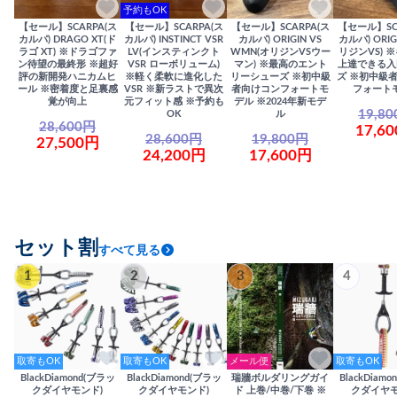
予約もOK
【セール】SCARPA(ス
【セール】SCARPA(ス
【セール】SCARPA(ス
【セール】SC
カルパ) DRAGO XT(ド
カルパ) INSTINCT VSR
カルパ) ORIGIN VS
カルパ) ORIG
ラゴ XT) ※ドラゴファ
LV(インスティンクト
WMN(オリジンVSウー
リジンVS) 
ン待望の最終形 ※超好
VSR ローボリューム)
マン) ※最高のエント
上達できる入
評の新開発ハニカムヒ
※軽く柔軟に進化した
リーシューズ ※初中級
ズ ※初中級
ール ※密着度と足裏感
VSR ※新ラストで異次
者向けコンフォートモ
フォート
覚が向上
元フィット感 ※予約も
デル ※2024年新モデ
19,8
OK
ル
28,600円
17,6
28,600円
19,800円
27,500円
24,200円
17,600円
セット割
すべて見る
1
2
3
4
取寄もOK
取寄もOK
メール便
取寄もOK
BlackDiamond(ブラッ
BlackDiamond(ブラッ
瑞牆ボルダリングガイ
BlackDiam
クダイヤモンド)
クダイヤモンド)
ド 上巻/中巻/下巻 ※
クダイヤモ