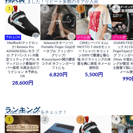
お待たせしました！リピート多数のギアが入荷
1
2
3
4
予約もOK
メール便
メール便
MadRock(マッドロッ
tataanz(タターンツ)
CXM(シーバイエム)
GUARD-TE
ク) Remora Pro
Portable Finger Grip(ポ
MOTTO T-shirt(モット
ックス) Cli
ADVANCED(レモラ プ
ータブル フィンガー
ー Tシャツ) ※コット
FingerTap
ロ アドバンスト) ※限
グリップ)
ン100%で最適な着心
グ フィンガー
定リミテッドモデル ※
※JazzySport×関川愛音
地 ※クライミングの本
19mm ※登
マッドロック最強XFラ
コラボ ※フィンガーリ
質を胸に表現 ※メール
ングが復活 
バー採用 ※異次元のフ
フトにも
便対応
士接着で肌に
リクション ※予約も
メール便
6,820円
5,500円
OK
990
28,600円
ランキング
人気上昇中のギアをチェック！
1
2
3
4