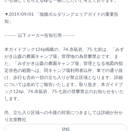
いも感じてもらえる様な一冊にしたいと考えております。
▼2019/09/01 「瑞牆ボルダリングエリアガイドの重要告
知」
------- 以下メーカー告知引用 -------
本ガイドブック126p掲載の、74.赤鼠岩、75.七岩は、「みず
がき山森の農園キャンプ場」管理地の為登攀禁止です。ま
た、「みずがき山森の農園キャンプ場」管理となる地図内指
定赤色の範囲へは、同キャンプ場利用者以外、車での通り抜
け、歩行も含め一切の立ち入りが禁止区域となります。詳細
については改めてご報告いたします。取り急ぎ、本ガイドブ
ック126p、74.赤鼠岩、75.七岩の登攀禁止のお知らせをいた
します。
尚、立ち入り区域への今後の対策につきましては詳細が分か
り次第弊社
SNS