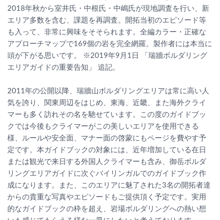
2018年秋から室井氏・中根氏・中嶋氏が現地調査を行い、新
エリア多数を含む、課題を再調査。開拓当初のエピソード等
も入って、非常に興味をそそられます。全編カラー・正確な
アプローチマップで169個の岩を完全網羅。製作者には本当に
頭が下がる思いです。 ※2019年9月1日 「瑞牆ボルダリング
エリアガイドの重要告知」 追記。
2011年の公開以降、瑞牆山ボルダリングエリアは常に高い人
気を誇り、関東周辺をはじめ、東海、近畿、また海外クライ
マーも多く訪れその名を馳せています。この度のガイドブッ
クでは今後もクライマーがこの美しいエリアを使用できる
様、ルールや安全面、マナー面の啓蒙にもページを費やす予
定です。本ガイドブックの対象には、近年増加している在日
または観光で来日する外国人クライマーも含み、御岳ボルダ
リングエリアガイドに次ぐバイリンガルでのガイドブック作
成になります。また、このエリアに魅了された3名の開拓者達
からの貴重な写真やエピソードもご提供頂く予定です。実用
的なガイドブックの枠を超え、岩場ボルダリングへの熱い想