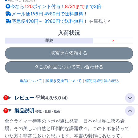
●
-4074- 141581479
今なら
120
ポイント付与！
8/31まで
まで3倍
メール便199円 4980円で送料無料！
宅急便498円～ 8980円で送料無料！
在庫残り×
入荷状況
即納
×
取寄せを依頼する
この商品について問い合わせる
返品について
｜
試履き交換™について
｜
特定商取引法の表記
レビュー
平均
4.8
/5.0 (4)
製品説明
特徴・仕様・動画
全クライマー待望のトポが遂に発売。日本が世界に誇る岩
場。その美しい自然と圧倒的な課題数々。このトポを待って
いた方も非常に多いと思います。本書の製作にあたって、