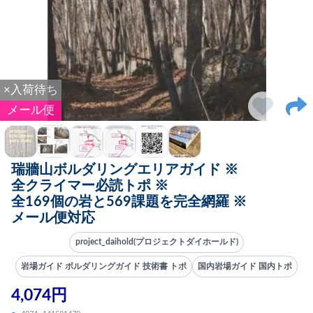
×入荷待ち
メール便
瑞牆山ボルダリングエリアガイド ※
全クライマー必読トポ ※
全169個の岩と569課題を完全網羅 ※
メール便対応
project_daihold(プロジェクトダイホールド)
岩場ガイド ボルダリングガイド 技術書 トポ
国内岩場ガイド 国内トポ
4,074円