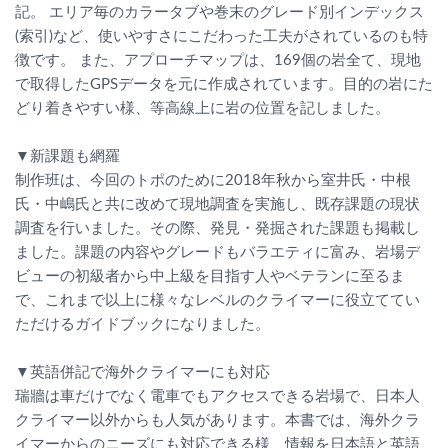
記。 エリア毎のカラータブや巻末のグレード別インデックス
(索引)など、使いやすさにこだわった工夫がされているのも特
徴です。 また、アプローチマップは、169個の岩全て、現地
で取得したGPSデータを元に作成されています。目的の岩にた
どり着きやすい様、等高線上に岩の位置を記しました。
▼新課題も網羅
制作班は、今回のトポのために2018年秋から室井氏・中根
氏・中嶋氏と共に改めて現地調査を実施し、既存課題の現状
調査を行いました。その際、発見・発掘された課題も掲載し
ました。課題の内容やグレードもバラエティに富み、岩場デ
ビューの初級者から中上級を目指す人やベテランに至るま
で、これまで以上に様々なレベルのクライマーに役立ててい
ただけるガイドブックになりました。
▼英語併記で海外クライマーにも対応
瑞牆は車だけでなく電車でもアクセスできる岩場で、日本人
クライマー以外からも人気があります。本書では、海外クラ
イマーからのニーズにも対応できる様、情報を日本語と英語