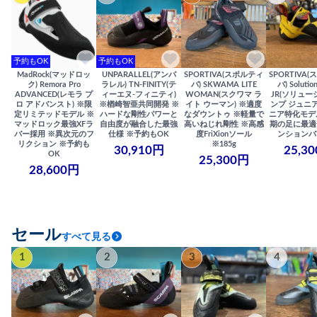
予約もOK
予約もOK
MadRock(マッドロッ
UNPARALLEL(アンパ
SPORTIVA(スポルティ
SPORTIVA
ク) Remora Pro
ラレル) TN-FINITY(テ
バ) SKWAMA LITE
バ) Solutio
ADVANCED(レモラ プ
ィーエヌ-フィニティ)
WOMAN(スクワマ ラ
JR(ソリュー
ロ アドバンスト) ※限
※楢崎智亜共同開発 ※
イト ウーマン) ※適度
ンプ ジュニア
定リミテッドモデル ※
ハードな剛性パワーと
なダウントゥ ※軽量で
ニア特化モデ
マッドロック最強XFラ
自由度が融合した最強
高いねじれ剛性 ※高感
期の足に最適
バー採用 ※異次元のフ
仕様 ※予約もOK
度FriXionソール
ンションバ
リクション ※予約も
※185g
30,910円
25,3
OK
25,300円
28,600円
セール
すべて見る
1
2
3
4