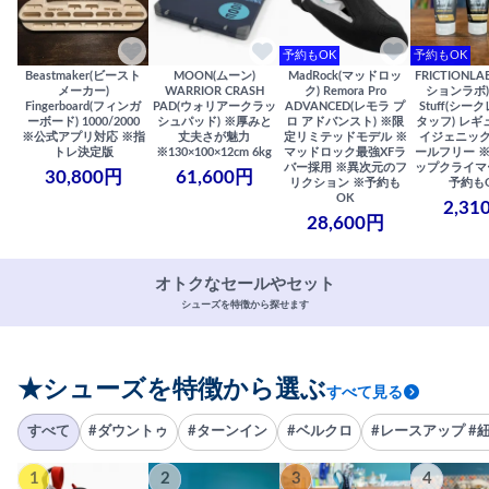
予約もOK
予約もOK
Beastmaker(ビースト
MOON(ムーン)
MadRock(マッドロッ
FRICTIONL
メーカー)
WARRIOR CRASH
ク) Remora Pro
ションラボ) S
Fingerboard(フィンガ
PAD(ウォリアークラッ
ADVANCED(レモラ プ
Stuff(シー
ーボード) 1000/2000
シュパッド) ※厚みと
ロ アドバンスト) ※限
タッフ) レギ
※公式アプリ対応 ※指
丈夫さが魅力
定リミテッドモデル ※
イジェニック
トレ決定版
※130×100×12cm 6kg
マッドロック最強XFラ
ールフリー 
バー採用 ※異次元のフ
ップクライマ
30,800円
61,600円
リクション ※予約も
予約も
OK
2,31
28,600円
オトクなセールやセット
シューズを特徴から探せます
★シューズを特徴から選ぶ
すべて見る
すべて
#ダウントゥ
#ターンイン
#ベルクロ
#レースアップ #
1
2
3
4