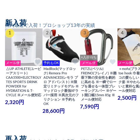
新入荷
国内最速で入荷！プロショップ13年の実績
1
2
3
4
×入荷待ち
メール便
予約もOK
メール便
メール便
△UP ATHLETE(ユーピ
MadRock(マッドロッ
PETZL(ペツル)
＋mofu(プラ
ーアスリート)
ク) Remora Pro
FREINO(フレイノ) ※懸
toe hook 
CAA5500+ELECTROLY
ADVANCED(レモラ プ
垂下降の安全性を劇的
コの愛らしい
TES SPORTS DRINK
ロ アドバンスト) ※限
に高める ※一瞬でロー
ク姿 ※やわ
POWDER for
定リミテッドモデル ※
プを通せる一体型ブレ
いと素朴な風
HYDRATION & T-
マッドロック最強XFラ
ーキングスパー ※ゲー
ール便対応
CYCLE ※メール便対応
バー採用 ※異次元のフ
ト開口幅15mm 85g ※
2,500円
リクション ※予約も
メール便対応
2,320円
OK
7,590円
28,600円
再入荷