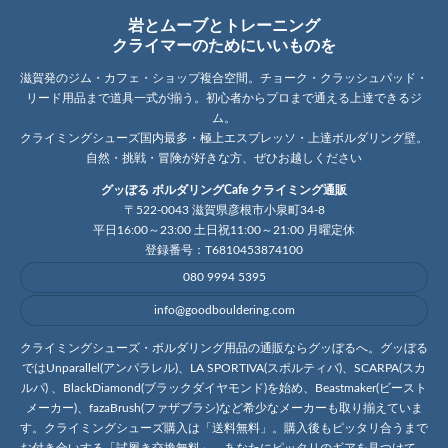
岩とムーブとトレーニング
クライマーのためにいいものを
滋賀発のジム・カフェ・ショップ複合空間。チョーク・クラッシュパッド・
リード用品まで道具一式が揃う。初心者からプロまで通える上達できるジ
ム。
クライミングシューズ国内最多・極上エスプレッソ・上達ボルダリング壁。
自然・挑戦・冒険が好きな方、ぜひお越しください
グッぼる ボルダリングCafe クライミング通販
〒522-0043 滋賀県彦根市小泉町34-8
平日16:00～23:00 土日祝11:00～21:00 月曜定休
登録番号：T6810453874100
080 9994 5395
info@goodbouldering.com
クライミングシューズ・ボルダリング用品の通販ならグッぼるへ。グッぼる
ではUnparallel(アンパラレル)、LA SPORTIVA(スポルティバ)、SCARPA(スカ
ルパ) 、BlackDiamond(ブラックダイヤモンド)を始め、Beastmaker(ビースト
メーカー)、fazaBrush(ファザブラシ)など希少なメーカーも取り揃えていま
す。クライミングシューズ購入は「送料無料」。購入後もピッタリ合うまで
お付き合いする「試履き交換無料」。あなたにピッタリのギアを見つけて、