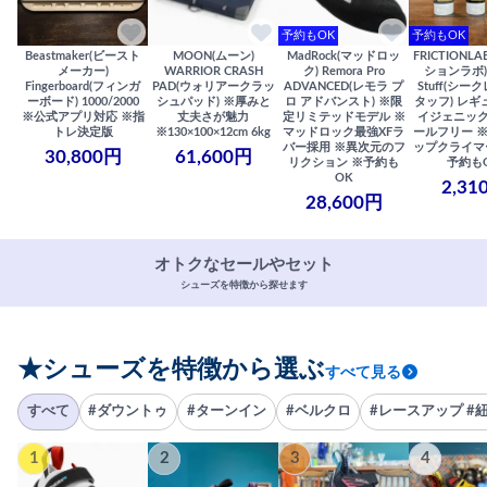
予約もOK
予約もOK
Beastmaker(ビースト
MOON(ムーン)
MadRock(マッドロッ
FRICTIONL
メーカー)
WARRIOR CRASH
ク) Remora Pro
ションラボ) S
Fingerboard(フィンガ
PAD(ウォリアークラッ
ADVANCED(レモラ プ
Stuff(シー
ーボード) 1000/2000
シュパッド) ※厚みと
ロ アドバンスト) ※限
タッフ) レギ
※公式アプリ対応 ※指
丈夫さが魅力
定リミテッドモデル ※
イジェニック
トレ決定版
※130×100×12cm 6kg
マッドロック最強XFラ
ールフリー 
バー採用 ※異次元のフ
ップクライマ
30,800円
61,600円
リクション ※予約も
予約も
OK
2,31
28,600円
オトクなセールやセット
シューズを特徴から探せます
★シューズを特徴から選ぶ
すべて見る
すべて
#ダウントゥ
#ターンイン
#ベルクロ
#レースアップ #
1
2
3
4