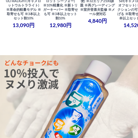
ULTRALIGHT(キャメロ
ロット シーフォー)
便) ※32エリア2100課
Set(キャメロ
ットウルトラライト)
※10%軽量化 ※新トリ
題 ※再グレーディング
オフセット)
※革命的軽量モデル ※
ガーキーパー ※取寄せ
※室井登喜夫監修 ※メ
クションの可
取寄せも可 ※3本以上
も可 ※3本以上セット
ール便対応
げる ※取寄せ
セット割10%
割10%
本以上セット
4,840円
13,090円
12,980円
14,5