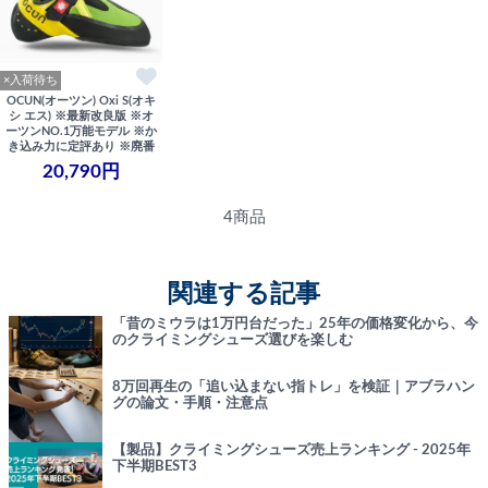
×入荷待ち
OCUN(オーツン) Oxi S(オキ
シ エス) ※最新改良版 ※オ
ーツンNO.1万能モデル ※か
き込み力に定評あり ※廃番
20,790円
4商品
関連する記事
「昔のミウラは1万円台だった」25年の価格変化から、今
のクライミングシューズ選びを楽しむ
8万回再生の「追い込まない指トレ」を検証｜アブラハン
グの論文・手順・注意点
【製品】クライミングシューズ売上ランキング - 2025年
下半期BEST3