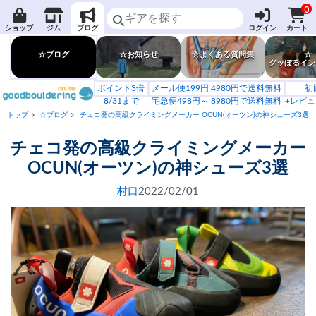
0
ショップ
ジム
ブログ
ログイン
カート
☆ブログ
☆お知らせ
☆よくある質問集
☆
グッぼるイン
ポイント3倍
メール便199円 4980円で送料無料
初
8/31まで
宅急便498円～ 8980円で送料無料
+レビュ
トップ
☆ブログ
チェコ発の高級クライミングメーカー OCUN(オーツン)の神シューズ3選
チェコ発の高級クライミングメーカー
OCUN(オーツン)の神シューズ3選
村口
2022/02/01