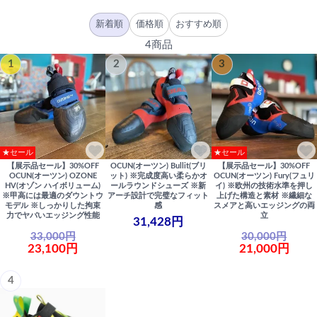
新着順
価格順
おすすめ順
4商品
1
2
3
★セール
★セール
【展示品セール】30%OFF
OCUN(オーツン) Bullit(ブリ
【展示品セール】30%OFF
OCUN(オーツン) OZONE
ット) ※完成度高い柔らかオ
OCUN(オーツン) Fury(フュリ
HV(オゾン ハイボリューム)
ールラウンドシューズ ※新
イ) ※欧州の技術水準を押し
※甲高には最適のダウントウ
アーチ設計で完璧なフィット
上げた構造と素材 ※繊細な
モデル ※しっかりした拘束
感
スメアと高いエッジングの両
力でヤバいエッジング性能
立
31,428円
33,000円
30,000円
23,100円
21,000円
4