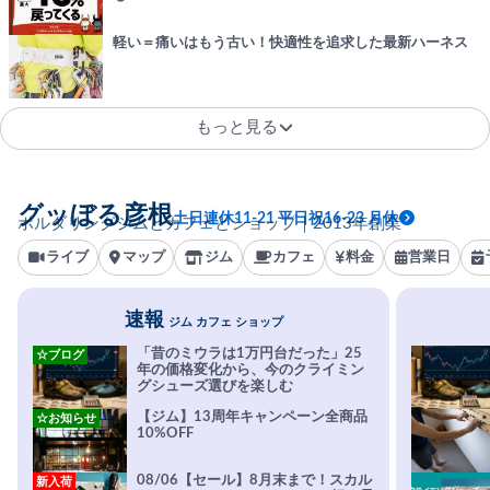
軽い＝痛いはもう古い！快適性を追求した最新ハーネス
もっと見る
グッぼる彦根
土日連休11-21 平日祝16-23 月休
ボルダリングジムとカフェとショップ｜2013年創業
ライブ
マップ
ジム
カフェ
料金
営業日
速報
ジム カフェ ショップ
「昔のミウラは1万円台だった」25
☆ブログ
年の価格変化から、今のクライミン
グシューズ選びを楽しむ
【ジム】13周年キャンペーン全商品
☆お知らせ
10%OFF
08/06【セール】8月末まで！スカル
新入荷