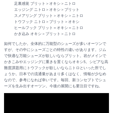
足裏感覚 ブリット＞オキシ＞ニトロ
エッジング ニトロ＞オキシ＞ブリット
スメアリング ブリット＞オキシ＞ニトロ
トウフック ニトロ＞ブリット＞オキシ
ヒールフック ブリット＝オキシ＝ニトロ
かき込み オキシ＞ブリット＞ニトロ
如何でしたか。全体的に万能型のシューズが多いオーツンで
すが、その中にシューズごとの特性の違いがあります。ジム
で快適な万能シューズが欲しいならブリット。岩がメインで
かきこみやエッジングに重きを置くならオキシS。シビアな高
難度課題用にトウフックが欲しいならニトロといった所でし
ょうか。日本での流通量があまり多くはなく、情報が少なめ
なので、参考になれば幸いです。毎回、新コンセプトでシュ
ーズを生み出すオーツン。今後の展開にも要注目ですね。