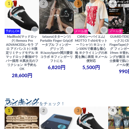
1
2
3
4
予約もOK
メール便
メール便
MadRock(マッドロッ
tataanz(タターンツ)
CXM(シーバイエム)
GUARD-TE
ク) Remora Pro
Portable Finger Grip(ポ
MOTTO T-shirt(モット
ックス) Cli
ADVANCED(レモラ プ
ータブル フィンガー
ー Tシャツ) ※コット
FingerTap
ロ アドバンスト) ※限
グリップ)
ン100%で最適な着心
グ フィンガー
定リミテッドモデル ※
※JazzySport×関川愛音
地 ※クライミングの本
19mm ※登
マッドロック最強XFラ
コラボ ※フィンガーリ
質を胸に表現 ※メール
ングが復活 
バー採用 ※異次元のフ
フトにも
便対応
士接着で肌に
リクション ※予約も
メール便
6,820円
5,500円
OK
990
28,600円
ランキング
人気上昇中のギアをチェック！
1
2
3
4