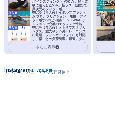
パ インスティンクト VSR LV。軽く柔
軟に進化したVSR。新ラスト(足型)で
異次元のフィット感。
08/05【再入荷】イボルブ ファント
再入荷
ム プロ。フリクション・剛性・フィ
ット感すべてが頂点！EVOWRAPテ
ンションで究極のエッジング性能を
08/04【再入荷】メトリウス ナノリ
再入荷
実現。進化系ラバーEvo-74はTRAX
ングス。旅先やジム外トレーニング
を凌駕する粘着力で極小ホールドに
に最適。フィンガーリフトにも対応
安心感。
し、指ごとの負荷管理に最適。クラ
イマーの指を本気で鍛えるギア。
さらに表示
Instagram
すべて見る
ジム/ショップ/カフェから毎日発信中！