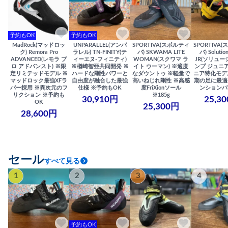
予約もOK
予約もOK
MadRock(マッドロッ
UNPARALLEL(アンパ
SPORTIVA(スポルティ
SPORTIVA
ク) Remora Pro
ラレル) TN-FINITY(テ
バ) SKWAMA LITE
バ) Solutio
ADVANCED(レモラ プ
ィーエヌ-フィニティ)
WOMAN(スクワマ ラ
JR(ソリュー
ロ アドバンスト) ※限
※楢崎智亜共同開発 ※
イト ウーマン) ※適度
ンプ ジュニア
定リミテッドモデル ※
ハードな剛性パワーと
なダウントゥ ※軽量で
ニア特化モデ
マッドロック最強XFラ
自由度が融合した最強
高いねじれ剛性 ※高感
期の足に最適
バー採用 ※異次元のフ
仕様 ※予約もOK
度FriXionソール
ンションバ
リクション ※予約も
※185g
30,910円
25,3
OK
25,300円
28,600円
セール
すべて見る
1
2
3
4
予約もOK