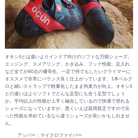
オキシSとは違いよりインドア向けのソフトな万能シューズ。
エッジング、スメアリング、かき込み、フック性能、足入れ
など全てが80点の優等生。一足で何でもしたいクライマーに
オススメで非常にバランス良く仕上がっています。1本ベルク
ロと細いストラップで軽量化したまま拘束力が向上。オキシS
との違いはよりソフトでどんな足型にも合う足型でしょう
か。平均以上の性能が上手く融合しているので快適で登れる
シューズになっていますが、悪くいえば器用貧乏ですので尖
った性能を求めているなら違うシューズが良いかもしれませ
ん。
アッパー：マイクロファイバー