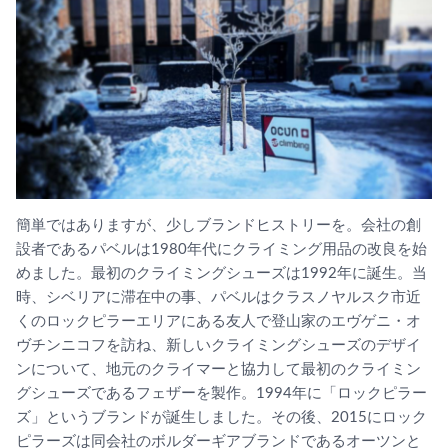
簡単ではありますが、少しブランドヒストリーを。会社の創
設者であるパベルは1980年代にクライミング用品の改良を始
めました。最初のクライミングシューズは1992年に誕生。当
時、シベリアに滞在中の事、パベルはクラスノヤルスク市近
くのロックピラーエリアにある友人で登山家のエヴゲニ・オ
ヴチンニコフを訪ね、新しいクライミングシューズのデザイ
ンについて、地元のクライマーと協力して最初のクライミン
グシューズであるフェザーを製作。1994年に「ロックピラー
ズ」というブランドが誕生しました。その後、2015にロック
ピラーズは同会社のボルダーギアブランドであるオーツンと