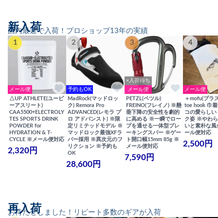
新入荷
国内最速で入荷！プロショップ13年の実績
1
2
3
4
×入荷待ち
メール便
予約もOK
メール便
メール便
△UP ATHLETE(ユーピ
MadRock(マッドロッ
PETZL(ペツル)
＋mofu(プラ
ーアスリート)
ク) Remora Pro
FREINO(フレイノ) ※懸
toe hook 
CAA5500+ELECTROLY
ADVANCED(レモラ プ
垂下降の安全性を劇的
コの愛らしい
TES SPORTS DRINK
ロ アドバンスト) ※限
に高める ※一瞬でロー
ク姿 ※やわ
POWDER for
定リミテッドモデル ※
プを通せる一体型ブレ
いと素朴な風
HYDRATION & T-
マッドロック最強XFラ
ーキングスパー ※ゲー
ール便対応
CYCLE ※メール便対応
バー採用 ※異次元のフ
ト開口幅15mm 85g ※
2,500円
リクション ※予約も
メール便対応
2,320円
OK
7,590円
28,600円
再入荷
お待たせしました！リピート多数のギアが入荷