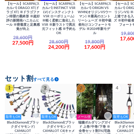
【セール】SCARPA(ス
【セール】SCARPA(ス
【セール】SCARPA(ス
【セール】SC
カルパ) DRAGO XT(ド
カルパ) INSTINCT VSR
カルパ) ORIGIN VS
カルパ) ORIG
ラゴ XT) ※ドラゴファ
LV(インスティンクト
WMN(オリジンVSウー
リジンVS) 
ン待望の最終形 ※超好
VSR ローボリューム)
マン) ※最高のエント
上達できる入
評の新開発ハニカムヒ
※軽く柔軟に進化した
リーシューズ ※初中級
ズ ※初中級
ール ※密着度と足裏感
VSR ※新ラストで異次
者向けコンフォートモ
フォート
覚が向上
元フィット感 ※予約も
デル ※2024年新モデ
19,8
OK
ル
28,600円
17,6
28,600円
19,800円
27,500円
24,200円
17,600円
セット割
すべて見る
1
2
3
4
取寄もOK
取寄もOK
メール便
取寄もOK
BlackDiamond(ブラッ
BlackDiamond(ブラッ
瑞牆ボルダリングガイ
BlackDiam
クダイヤモンド)
クダイヤモンド)
ド 上巻/中巻/下巻 ※
クダイヤモ
CAMALOT
CAMALOT C4(キャメ
全巻セット割5%(宅急
CAMALOT 