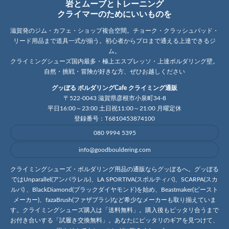
岩とムーブとトレーニング
クライマーのためにいいものを
滋賀発のジム・カフェ・ショップ複合空間。チョーク・クラッシュパッド・
リード用品まで道具一式が揃う。初心者からプロまで通える上達できるジ
ム。
クライミングシューズ国内最多・極上エスプレッソ・上達ボルダリング壁。
自然・挑戦・冒険が好きな方、ぜひお越しください
グッぼる ボルダリングCafe クライミング通販
〒522-0043 滋賀県彦根市小泉町34-8
平日16:00～23:00 土日祝11:00～21:00 月曜定休
登録番号：T6810453874100
080 9994 5395
info@goodbouldering.com
クライミングシューズ・ボルダリング用品の通販ならグッぼるへ。グッぼる
ではUnparallel(アンパラレル)、LA SPORTIVA(スポルティバ)、SCARPA(スカ
ルパ) 、BlackDiamond(ブラックダイヤモンド)を始め、Beastmaker(ビースト
メーカー)、fazaBrush(ファザブラシ)など希少なメーカーも取り揃えていま
す。クライミングシューズ購入は「送料無料」。購入後もピッタリ合うまで
お付き合いする「試履き交換無料」。あなたにピッタリのギアを見つけて、