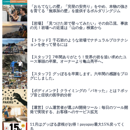
「おもてなしの壁」「完登の安売り」をやめ、本物の強さ
を育てる「無添加の壁」を提供するボルダリングジム
【岩場】「見つけた岩で登ってみたい」その自己流、事故
の元！岩場への近道は「山の会」検索から
【トラッド】千石岩のような岩場でナチュラルプロテクシ
ョンを使って登るには
【スタッフ】7年間ありがとう！世界の岩を追い求めたユ
ース筆頭の卒業。オーナーより亀山亮平へ。
【スタッフ】グッぼるを卒業します。六年間の感謝をブロ
グにしました。
【ボディメンテ】クライミングの「パキッた」とは？ポッ
プ音と症状の医学的分析
【運営】ジム運営者が選ぶAI開発ツール：毎日のツール開
発で実現する、お客様へのサービス拡充
11月はグッぼる彦根がお得！payapay最大15%戻ってく
る