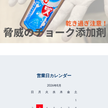
営業日カレンダー
2026年8月
日
月
火
水
木
金
土
1