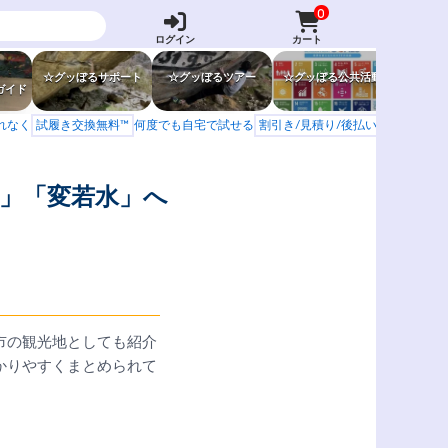
0
ログイン
カート
☆グッぼるサポート
☆グッぼるツアー
☆グッぼる公共活動
☆グッぼ
ガイド
もれなく
試履き交換無料™
何度でも自宅で試せる
割引き/見積り/後払い
学校 山岳会
」「変若水」へ
市の観光地としても紹介
かりやすくまとめられて