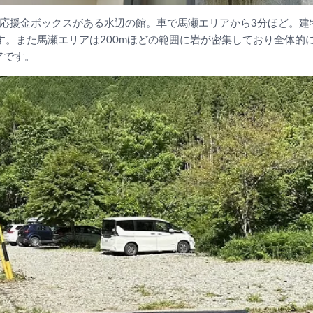
い応援金ボックスがある水辺の館。車で馬瀬エリアから3分ほど。建
す。また馬瀬エリアは200mほどの範囲に岩が密集しており全体的
アです。