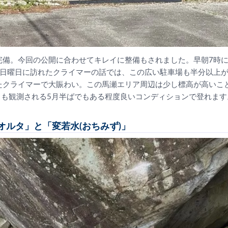
完備。今回の公開に合わせてキレイに整備もされました。早朝7時
。日曜日に訪れたクライマーの話では、この広い駐車場も半分以上
たクライマーで大賑わい。この馬瀬エリア周辺は少し標高が高いこ
日も観測される5月半ばでもある程度良いコンディションで登れます
オルタ」と「変若水(おちみず)」