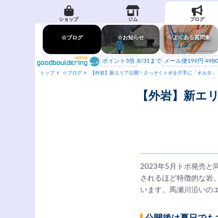
ショップ
ジム
ブログ
☆ブログ
☆お知らせ
☆よくある質問集
ポイント3倍
8/31まで
メール便199円 49
トップ
☆ブログ
【外岩】新エリア公開！さっそくトポを片手に「オルタ」
【外岩】新エ
2023年5月トポ発売
されるほど特徴的な岩
います。馬瀬川沿いの