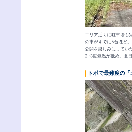
エリア近くに駐車場も
の車がすでに5台ほど
公開を楽しみにしてい
2~3度気温が低め。夏
トポで最難度の「