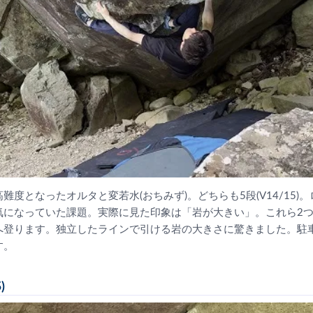
難度となったオルタと変若水(おちみず)。どちらも5段(V14/15)
気になっていた課題。実際に見た印象は「岩が大きい」。これら2
へ登ります。独立したラインで引ける岩の大きさに驚きました。駐
す。
)