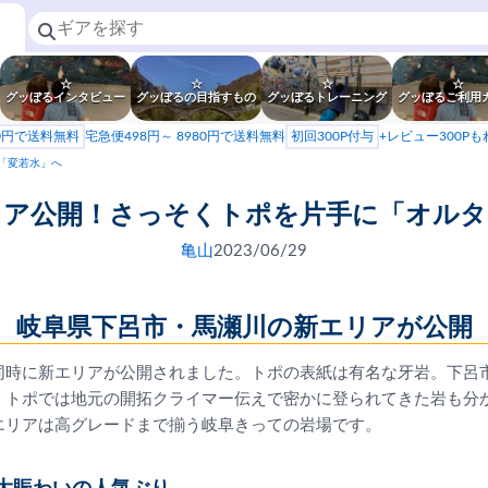
☆
☆
☆
☆
グッぼるインタビュー
グッぼるの目指すもの
グッぼるトレーニング
グッぼるご利用
80円で送料無料
宅急便498円～ 8980円で送料無料
初回300P付与
+レビュー300P
「変若水」へ
リア公開！さっそくトポを片手に「オルタ
亀山
2023/06/29
岐阜県下呂市・馬瀬川の新エリアが公開
と同時に新エリアが公開されました。トポの表紙は有名な牙岩。下呂
。トポでは地元の開拓クライマー伝えで密かに登られてきた岩も分
エリアは高グレードまで揃う岐阜きっての岩場です。