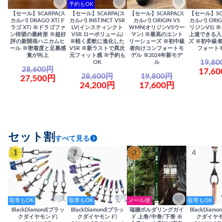
予約もOK
【セール】SCARPA(ス
【セール】SCARPA(ス
【セール】SCARPA(ス
【セール】SC
カルパ) DRAGO XT(ド
カルパ) INSTINCT VSR
カルパ) ORIGIN VS
カルパ) ORIG
ラゴ XT) ※ドラゴファ
LV(インスティンクト
WMN(オリジンVSウー
リジンVS) 
ン待望の最終形 ※超好
VSR ローボリューム)
マン) ※最高のエント
上達できる入
評の新開発ハニカムヒ
※軽く柔軟に進化した
リーシューズ ※初中級
ズ ※初中級
ール ※密着度と足裏感
VSR ※新ラストで異次
者向けコンフォートモ
フォート
覚が向上
元フィット感 ※予約も
デル ※2024年新モデ
19,8
OK
ル
28,600円
17,6
28,600円
19,800円
27,500円
24,200円
17,600円
セット割
すべて見る
1
2
3
4
取寄もOK
取寄もOK
メール便
取寄もOK
BlackDiamond(ブラッ
BlackDiamond(ブラッ
瑞牆ボルダリングガイ
BlackDiam
クダイヤモンド)
クダイヤモンド)
ド 上巻/中巻/下巻 ※
クダイヤモ