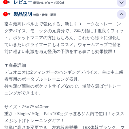
レビュー
最初のレビューで300pt
製品説明
特徴・仕様・動画
指を最高レベルまで強化する、新しくユニークなトレーニン
グデバイス。モニックの兄貴分で、2本の指に丁度良くフィッ
ト。ポケットマニアの方はもちろん、これから徐々に強化し
ていきたいクライマーにもオススメ。ウォームアップで登る
前に程よい刺激を与え怪我の予防をする事にも効果抜群！
▼商品詳細
デュオニオは2フィンガーのハンギングデバイス。主に中上級
者専用のポータブルトレーニング器具。
持ち運び簡単のポケットサイズなので、場所を選ばずトレー
ニングができます。
サイズ：75×75×40mm
重さ：Single/ 50g Pair/100g グッぼるジム内で使用！オスス
メぶら下げトレーニングギア！
簡単に高さを変更でき、左右段差懸垂、TRX体幹プランク、マ