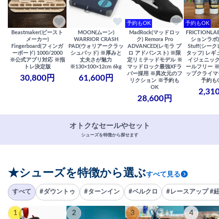
予約もOK
予約もOK
Beastmaker(ビースト
MOON(ムーン)
MadRock(マッドロッ
FRICTIONL
メーカー)
WARRIOR CRASH
ク) Remora Pro
ションラボ) S
Fingerboard(フィンガ
PAD(ウォリアークラッ
ADVANCED(レモラ プ
Stuff(シー
ーボード) 1000/2000
シュパッド) ※厚みと
ロ アドバンスト) ※限
タッフ) レギ
※公式アプリ対応 ※指
丈夫さが魅力
定リミテッドモデル ※
イジェニック
トレ決定版
※130×100×12cm 6kg
マッドロック最強XFラ
ールフリー 
バー採用 ※異次元のフ
ップクライマ
30,800円
61,600円
リクション ※予約も
予約も
OK
2,31
28,600円
オトクなセールやセット
シューズを特徴から探せます
★シューズを特徴から選ぶ
すべて見る
すべて
#ダウントゥ
#ターンイン
#ベルクロ
#レースアップ #
1
2
3
4