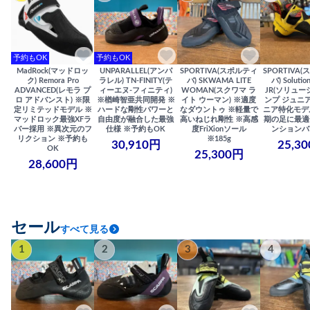
予約もOK
予約もOK
MadRock(マッドロッ
UNPARALLEL(アンパ
SPORTIVA(スポルティ
SPORTIVA
ク) Remora Pro
ラレル) TN-FINITY(テ
バ) SKWAMA LITE
バ) Solutio
ADVANCED(レモラ プ
ィーエヌ-フィニティ)
WOMAN(スクワマ ラ
JR(ソリュー
ロ アドバンスト) ※限
※楢崎智亜共同開発 ※
イト ウーマン) ※適度
ンプ ジュニア
定リミテッドモデル ※
ハードな剛性パワーと
なダウントゥ ※軽量で
ニア特化モデ
マッドロック最強XFラ
自由度が融合した最強
高いねじれ剛性 ※高感
期の足に最適
バー採用 ※異次元のフ
仕様 ※予約もOK
度FriXionソール
ンションバ
リクション ※予約も
※185g
30,910円
25,3
OK
25,300円
28,600円
セール
すべて見る
1
2
3
4