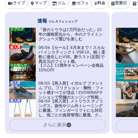
ライブ
マップ
ジム
カフェ
料金
営業日
速報
ジム カフェ ショップ
☆ブログ
「昔のミウラは1万円台だった」25
年の価格変化から、今のクライミン
グシューズ選びを楽しむ
新入荷
08/06【セール】8月末まで！スカル
パ インスティンクト VSR LV。軽く柔
軟に進化したVSR。新ラスト(足型)で
異次元のフィット感。
☆お知らせ
【ジム】13周年キャンペーン全商品
10%OFF
再入荷
08/05【再入荷】イボルブ ファント
ム プロ。フリクション・剛性・フィ
ット感すべてが頂点！EVOWRAPテ
ンションで究極のエッジング性能を
再入荷
08/04【再入荷】メトリウス ナノリ
実現。進化系ラバーEvo-74はTRAX
ングス。旅先やジム外トレーニング
を凌駕する粘着力で極小ホールドに
に最適。フィンガーリフトにも対応
安心感。
し、指ごとの負荷管理に最適。クラ
イマーの指を本気で鍛えるギア。
さらに表示