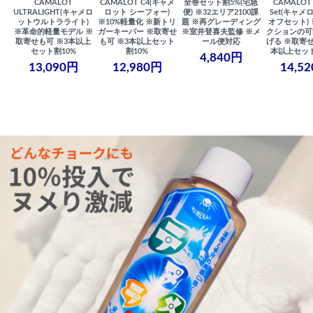
CAMALOT
CAMALOT C4(キャメ
全巻セット割5%(宅急
CAMALOT 
ULTRALIGHT(キャメロ
ロット シーフォー)
便) ※32エリア2100課
Set(キャメロ
ットウルトラライト)
※10%軽量化 ※新トリ
題 ※再グレーディング
オフセット)
※革命的軽量モデル ※
ガーキーパー ※取寄せ
※室井登喜夫監修 ※メ
クションの可
取寄せも可 ※3本以上
も可 ※3本以上セット
ール便対応
げる ※取寄せ
セット割10%
割10%
本以上セット
4,840円
13,090円
12,980円
14,5