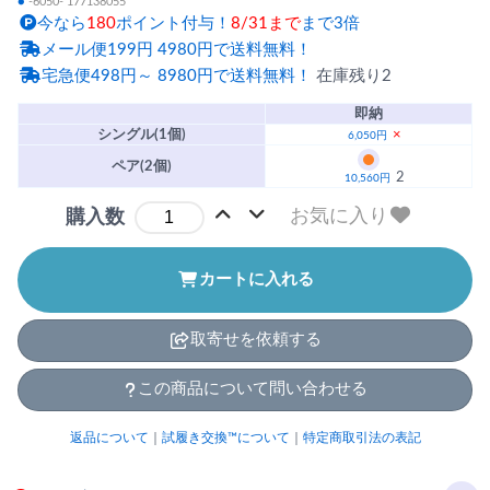
●
-6050- 177138055
今なら
180
ポイント付与！
8/31まで
まで3倍
メール便199円 4980円で送料無料！
宅急便498円～ 8980円で送料無料！
在庫残り2
即納
シングル(1個)
×
6,050円
ペア(2個)
2
10,560円
お気に入り
購入数
カートに入れる
取寄せを依頼する
この商品について問い合わせる
返品について
｜
試履き交換™について
｜
特定商取引法の表記