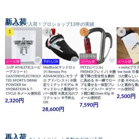
新入荷
国内最速で入荷！プロショップ13年の実績
1
2
3
4
×入荷待ち
メール便
予約もOK
メール便
メール便
△UP ATHLETE(ユーピ
MadRock(マッドロッ
PETZL(ペツル)
＋mofu(プラ
ーアスリート)
ク) Remora Pro
FREINO(フレイノ) ※懸
toe hook 
CAA5500+ELECTROLY
ADVANCED(レモラ プ
垂下降の安全性を劇的
コの愛らしい
TES SPORTS DRINK
ロ アドバンスト) ※限
に高める ※一瞬でロー
ク姿 ※やわ
POWDER for
定リミテッドモデル ※
プを通せる一体型ブレ
いと素朴な風
HYDRATION & T-
マッドロック最強XFラ
ーキングスパー ※ゲー
ール便対応
CYCLE ※メール便対応
バー採用 ※異次元のフ
ト開口幅15mm 85g ※
2,500円
リクション ※予約も
メール便対応
2,320円
OK
7,590円
28,600円
再入荷