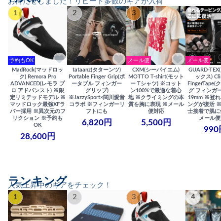
お待たせしました！リピート多数のギアが入荷
1
2
3
4
予約もOK
メール便
メール便
MadRock(マッドロッ
tataanz(タターンツ)
CXM(シーバイエム)
GUARD-TE
ク) Remora Pro
Portable Finger Grip(ポ
MOTTO T-shirt(モット
ックス) Cli
ADVANCED(レモラ プ
ータブル フィンガー
ー Tシャツ) ※コット
FingerTap
ロ アドバンスト) ※限
グリップ)
ン100%で最適な着心
グ フィンガー
定リミテッドモデル ※
※JazzySport×関川愛音
地 ※クライミングの本
19mm ※登
マッドロック最強XFラ
コラボ ※フィンガーリ
質を胸に表現 ※メール
ングが復活 
バー採用 ※異次元のフ
フトにも
便対応
士接着で肌に
リクション ※予約も
メール便
6,820円
5,500円
OK
990
28,600円
ランキング
人気上昇中のギアをチェック！
1
2
3
4