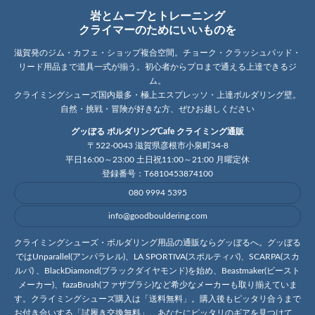
岩とムーブとトレーニング
クライマーのためにいいものを
滋賀発のジム・カフェ・ショップ複合空間。チョーク・クラッシュパッド・
リード用品まで道具一式が揃う。初心者からプロまで通える上達できるジ
ム。
クライミングシューズ国内最多・極上エスプレッソ・上達ボルダリング壁。
自然・挑戦・冒険が好きな方、ぜひお越しください
グッぼる ボルダリングCafe クライミング通販
〒522-0043 滋賀県彦根市小泉町34-8
平日16:00～23:00 土日祝11:00～21:00 月曜定休
登録番号：T6810453874100
080 9994 5395
info@goodbouldering.com
クライミングシューズ・ボルダリング用品の通販ならグッぼるへ。グッぼる
ではUnparallel(アンパラレル)、LA SPORTIVA(スポルティバ)、SCARPA(スカ
ルパ) 、BlackDiamond(ブラックダイヤモンド)を始め、Beastmaker(ビースト
メーカー)、fazaBrush(ファザブラシ)など希少なメーカーも取り揃えていま
す。クライミングシューズ購入は「送料無料」。購入後もピッタリ合うまで
お付き合いする「試履き交換無料」。あなたにピッタリのギアを見つけて、