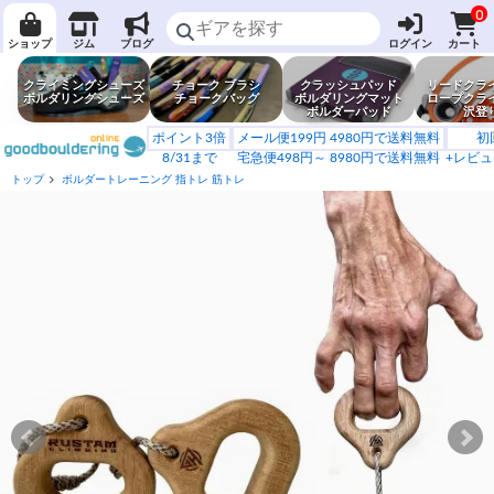
0
ショップ
ジム
ブログ
ログイン
カート
クライミングシューズ
チョーク ブラシ
クラッシュパッド
リードクラ
ボルダリングシューズ
チョークバッグ
ボルダリングマット
ロープクラ
ボルダーパッド
沢登
ポイント3倍
メール便199円 4980円で送料無料
初
8/31まで
宅急便498円～ 8980円で送料無料
+レビュ
トップ
ボルダートレーニング 指トレ 筋トレ