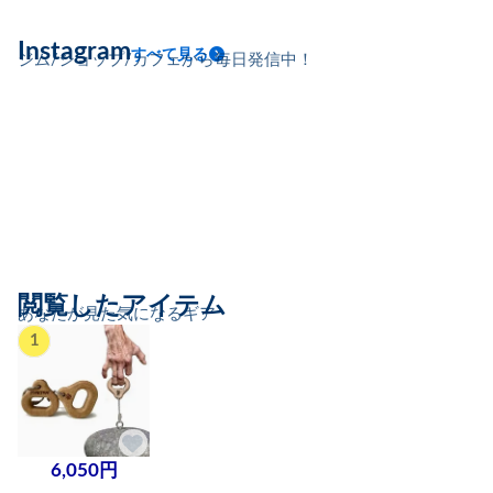
Instagram
すべて見る
ジム/ショップ/カフェから毎日発信中！
閲覧したアイテム
あなたが見た気になるギア
1
6,050円