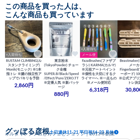
この商品を買った人は、
こんな商品も買っています
×入荷待ち
×入荷待ち
メール便
RUSTAM CLIMBING(ル
東京粉末
FazaBrushes(ファザブ
Beastmake
スタンクライミング)
(TokyoPowder) チョー
ラシ) KARMA(カルマ)
メーカ
Monik(モニック) ※1本
ク全種
※元祖アートペイント
Fingerboa
指トレ ※腱の独立性ア
SUPER.B/Black/Speed
※個性を大切にするク
ーボード) 100
ップでパキリを予防
/Effect/Pure/ZERO.TT
ライマーへ ※一点もの
※公式アプリ
※定番人気 ※新パッケ
※メール便対応
トレ決
2,860円
ージ
6,318円
30,8
880円
グッぼる彦根
土日連休11-21 平日祝16-23 月休
ボルダリングジムとカフェとショップ｜2013年創業