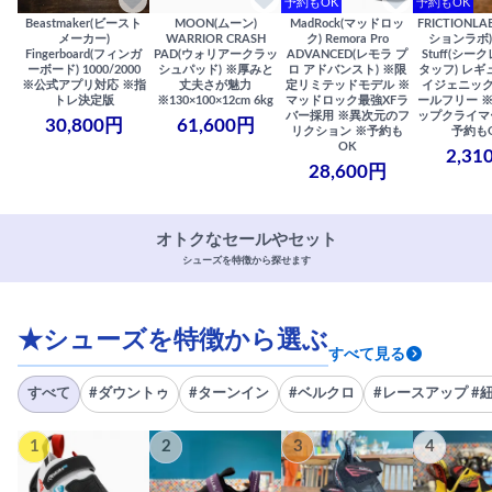
予約もOK
予約もOK
Beastmaker(ビースト
MOON(ムーン)
MadRock(マッドロッ
FRICTIONL
メーカー)
WARRIOR CRASH
ク) Remora Pro
ションラボ) S
Fingerboard(フィンガ
PAD(ウォリアークラッ
ADVANCED(レモラ プ
Stuff(シー
ーボード) 1000/2000
シュパッド) ※厚みと
ロ アドバンスト) ※限
タッフ) レギ
※公式アプリ対応 ※指
丈夫さが魅力
定リミテッドモデル ※
イジェニック
トレ決定版
※130×100×12cm 6kg
マッドロック最強XFラ
ールフリー 
バー採用 ※異次元のフ
ップクライマ
30,800円
61,600円
リクション ※予約も
予約も
OK
2,31
28,600円
オトクなセールやセット
シューズを特徴から探せます
★シューズを特徴から選ぶ
すべて見る
すべて
#ダウントゥ
#ターンイン
#ベルクロ
#レースアップ #
1
2
3
4