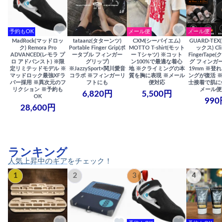
予約もOK
メール便
メール便
MadRock(マッドロッ
tataanz(タターンツ)
CXM(シーバイエム)
GUARD-TE
ク) Remora Pro
Portable Finger Grip(ポ
MOTTO T-shirt(モット
ックス) Cli
ADVANCED(レモラ プ
ータブル フィンガー
ー Tシャツ) ※コット
FingerTap
ロ アドバンスト) ※限
グリップ)
ン100%で最適な着心
グ フィンガー
定リミテッドモデル ※
※JazzySport×関川愛音
地 ※クライミングの本
19mm ※登
マッドロック最強XFラ
コラボ ※フィンガーリ
質を胸に表現 ※メール
ングが復活 
バー採用 ※異次元のフ
フトにも
便対応
士接着で肌に
リクション ※予約も
メール便
6,820円
5,500円
OK
990
28,600円
ランキング
人気上昇中のギアをチェック！
1
2
3
4