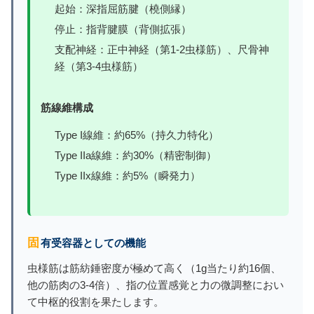
起始：深指屈筋腱（橈側縁）
停止：指背腱膜（背側拡張）
支配神経：正中神経（第1-2虫様筋）、尺骨神
経（第3-4虫様筋）
筋線維構成
Type I線維：約65%（持久力特化）
Type IIa線維：約30%（精密制御）
Type IIx線維：約5%（瞬発力）
固有受容器としての機能
虫様筋は筋紡錘密度が極めて高く（1g当たり約16個、
他の筋肉の3-4倍）、指の位置感覚と力の微調整におい
て中枢的役割を果たします。