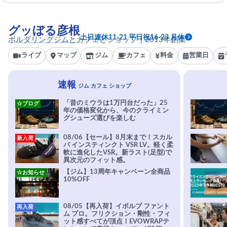
グッぼる彦根
土日連休11-21 平日祝16-23 月休
ボルダリングジムとカフェとショップ｜2013年創業
ライブ
マップ
ジム
カフェ
料金
営業日
速報
ジム カフェ ショップ
「昔のミウラは1万円台だった」25
☆ブログ
年の価格変化から、今のクライミン
グシューズ選びを楽しむ
08/06【セール】8月末まで！スカル
新入荷
パ インスティンクト VSR LV。軽く柔
軟に進化したVSR。新ラスト(足型)で
異次元のフィット感。
【ジム】13周年キャンペーン全商品
☆お知らせ
10%OFF
08/05【再入荷】イボルブ ファント
再入荷
ム プロ。フリクション・剛性・フィ
ット感すべてが頂点！EVOWRAPテ