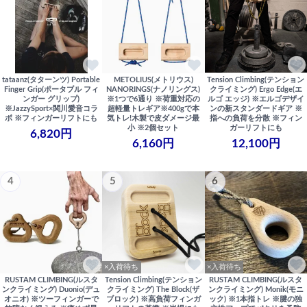
tataanz(タターンツ) Portable
METOLIUS(メトリウス)
Tension Climbing(テンション
Finger Grip(ポータブル フィ
NANORINGS(ナノリングス)
クライミング) Ergo Edge(エ
ンガー グリップ)
※1つで6通り ※荷重対応の
ルゴ エッジ) ※エルゴデザイ
※JazzySport×関川愛音コラ
超軽量トレギア※400gで本
ンの新スタンダードギア ※
ボ ※フィンガーリフトにも
気トレ!木製で皮ダメージ最
指への負荷を分散 ※フィン
小 ※2個セット
ガーリフトにも
6,820円
6,160円
12,100円
4
5
6
×入荷待ち
×入荷待ち
RUSTAM CLIMBING(ルスタ
Tension Climbing(テンション
RUSTAM CLIMBING(ルスタ
ンクライミング) Duonio(デュ
クライミング) The Block(ザ
ンクライミング) Monik(モニ
オニオ) ※ツーフィンガーで
ブロック) ※高負荷フィンガ
ック) ※1本指トレ ※腱の独