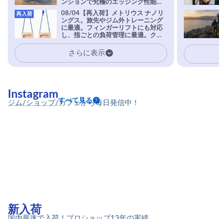
ンションで究極のエッジング性能を
実現。進化系ラバーEvo-74はTRAX
08/04【再入荷】メトリウス ナノリ
再入荷
を凌駕する粘着力で極小ホールドに
ングス。旅先やジム外トレーニング
安心感。
に最適。フィンガーリフトにも対応
し、指ごとの負荷管理に最適。クラ
イマーの指を本気で鍛えるギア。
さらに表示
Instagram
すべて見る
ジム/ショップ/カフェから毎日発信中！
新入荷
国内最速で入荷！プロショップ13年の実績