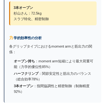
3本オープン
杉山さん：72.5kg
スラブ特化、精密制御
力学的効率性の分析
各グリップタイプにおけるmoment armと筋出力の関
係：
オープン持ち
：moment arm短縮により最大荷重可
能（力学的優位性85%）
ハーフクリンプ
：関節安定性と筋出力のバランス
（総合効率78%）
3本オープン
：指間協調性と精密制御（制御精度
92%）