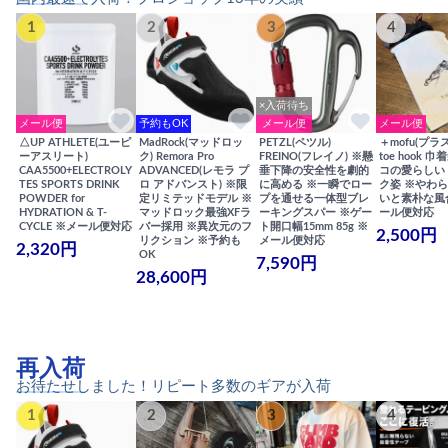
1
2
3
4
×入荷待ち
メール便
予約もOK
メール便
メール便
△UP ATHLETE(ユーピ
MadRock(マッドロッ
PETZL(ペツル)
＋mofu(プラ
ーアスリート)
ク) Remora Pro
FREINO(フレイノ) ※懸
toe hook 
CAA5500+ELECTROLY
ADVANCED(レモラ プ
垂下降の安全性を劇的
コの愛らしい
TES SPORTS DRINK
ロ アドバンスト) ※限
に高める ※一瞬でロー
ク姿 ※やわ
POWDER for
定リミテッドモデル ※
プを通せる一体型ブレ
いと素朴な風
HYDRATION & T-
マッドロック最強XFラ
ーキングスパー ※ゲー
ール便対応
CYCLE ※メール便対応
バー採用 ※異次元のフ
ト開口幅15mm 85g ※
2,500円
リクション ※予約も
メール便対応
2,320円
OK
7,590円
28,600円
再入荷
お待たせしました！リピート多数のギアが入荷
1
2
3
4