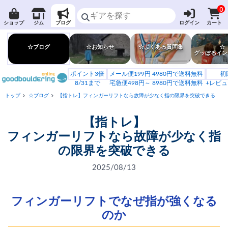
0
ショップ
ジム
ブログ
ログイン
カート
☆ブログ
☆お知らせ
☆よくある質問集
☆
グッぼるイン
ポイント3倍
メール便199円 4980円で送料無料
初
8/31まで
宅急便498円～ 8980円で送料無料
+レビュ
トップ
☆ブログ
【指トレ】フィンガーリフトなら故障が少なく指の限界を突破できる
【指トレ】
フィンガーリフトなら故障が少なく指
の限界を突破できる
2025/08/13
フィンガーリフトでなぜ指が強くなる
のか