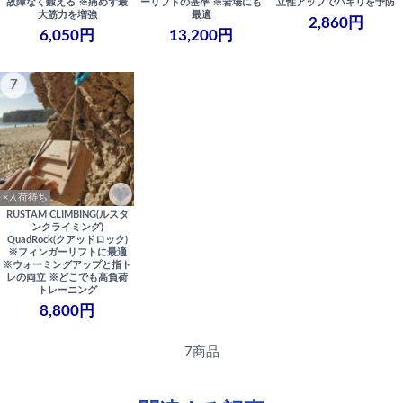
故障なく鍛える ※痛めず最
ーリフトの基準 ※岩場にも
立性アップでパキリを予防
大筋力を増強
最適
2,860円
6,050円
13,200円
7
×入荷待ち
RUSTAM CLIMBING(ルスタ
ンクライミング)
QuadRock(クアッドロック)
※フィンガーリフトに最適
※ウォーミングアップと指ト
レの両立 ※どこでも高負荷
トレーニング
8,800円
7商品