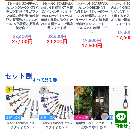
【セール】SCARPA(ス
【セール】SCARPA(ス
【セール】SCARPA(ス
【セール】SC
カルパ) DRAGO XT(ド
カルパ) INSTINCT VSR
カルパ) ORIGIN VS
カルパ) ORIG
ラゴ XT) ※ドラゴファ
LV(インスティンクト
WMN(オリジンVSウー
リジンVS) 
ン待望の最終形 ※超好
VSR ローボリューム)
マン) ※最高のエント
上達できる入
評の新開発ハニカムヒ
※軽く柔軟に進化した
リーシューズ ※初中級
ズ ※初中級
ール ※密着度と足裏感
VSR ※新ラストで異次
者向けコンフォートモ
フォート
覚が向上
元フィット感
デル ※2024年新モデ
19,8
ル
28,600円
28,600円
17,6
19,800円
27,500円
24,200円
17,600円
セット割
すべて見る
1
2
3
4
取寄もOK
取寄もOK
メール便
取寄もOK
BlackDiamond(ブラッ
BlackDiamond(ブラッ
瑞牆ボルダリングガイ
BlackDiam
問合せ
クダイヤモンド)
クダイヤモンド)
ド 上巻/中巻/下巻 ※
クダイヤモ