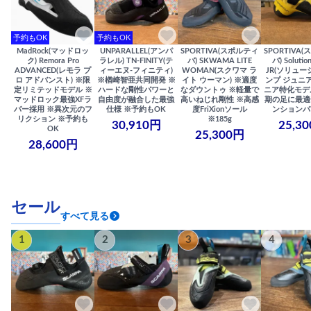
予約もOK
予約もOK
MadRock(マッドロッ
UNPARALLEL(アンパ
SPORTIVA(スポルティ
SPORTIVA
ク) Remora Pro
ラレル) TN-FINITY(テ
バ) SKWAMA LITE
バ) Solutio
ADVANCED(レモラ プ
ィーエヌ-フィニティ)
WOMAN(スクワマ ラ
JR(ソリュー
ロ アドバンスト) ※限
※楢崎智亜共同開発 ※
イト ウーマン) ※適度
ンプ ジュニア
定リミテッドモデル ※
ハードな剛性パワーと
なダウントゥ ※軽量で
ニア特化モデ
マッドロック最強XFラ
自由度が融合した最強
高いねじれ剛性 ※高感
期の足に最適
バー採用 ※異次元のフ
仕様 ※予約もOK
度FriXionソール
ンションバ
リクション ※予約も
※185g
30,910円
25,3
OK
25,300円
28,600円
セール
すべて見る
1
2
3
4