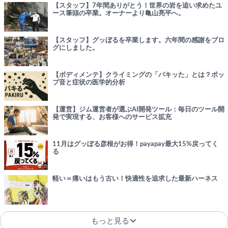
【スタッフ】7年間ありがとう！世界の岩を追い求めたユ
ース筆頭の卒業。オーナーより亀山亮平へ。
【スタッフ】グッぼるを卒業します。六年間の感謝をブロ
グにしました。
【ボディメンテ】クライミングの「パキッた」とは？ポッ
プ音と症状の医学的分析
【運営】ジム運営者が選ぶAI開発ツール：毎日のツール開
発で実現する、お客様へのサービス拡充
11月はグッぼる彦根がお得！payapay最大15%戻ってく
る
軽い＝痛いはもう古い！快適性を追求した最新ハーネス
もっと見る