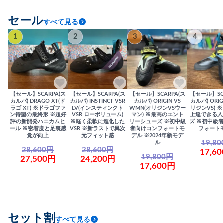
セール
すべて見る
1
2
3
4
【セール】SCARPA(ス
【セール】SCARPA(ス
【セール】SCARPA(ス
【セール】SC
カルパ) DRAGO XT(ド
カルパ) INSTINCT VSR
カルパ) ORIGIN VS
カルパ) ORIG
ラゴ XT) ※ドラゴファ
LV(インスティンクト
WMN(オリジンVSウー
リジンVS) 
ン待望の最終形 ※超好
VSR ローボリューム)
マン) ※最高のエント
上達できる入
評の新開発ハニカムヒ
※軽く柔軟に進化した
リーシューズ ※初中級
ズ ※初中級
ール ※密着度と足裏感
VSR ※新ラストで異次
者向けコンフォートモ
フォート
覚が向上
元フィット感
デル ※2024年新モデ
19,8
ル
28,600円
28,600円
17,6
19,800円
27,500円
24,200円
17,600円
セット割
すべて見る