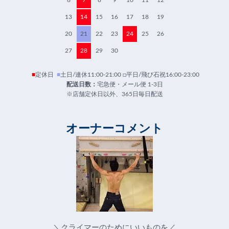
13
14
15
16
17
18
19
20
21
22
23
24
25
26
27
28
29
30
■
定休日
■
土日/連休11:00-21:00 □平日/飛び石祝16:00-23:00
配送日数：
宅急便・メール便 1-3日
※店舗定休日以外、365日毎日配送
オーナーコメント
＼クライマーのためにいいものを／