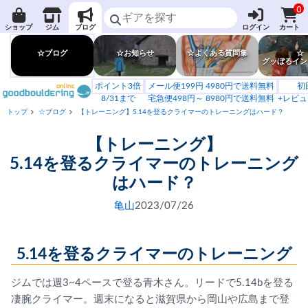
0
ショップ
ジム
ブログ
ログイン
カート
☆ブログ
☆お知らせ
☆よくある質問集
☆
グッぼるイン
ポイント3倍
メール便199円 4980円で送料無料
初
8/31まで
宅急便498円～ 8980円で送料無料
+レビュ
トップ
☆ブログ
【トレーニング】5.14を登るクライマーのトレーニングはハード？
【トレーニング】
5.14を登るクライマーのトレーニング
はハード？
亀山
2023/07/26
5.14を登るクライマーのトレーニング
ジムでは週3~4ペースで登る青木さん。リードで5.14bを登る
凄腕クライマー。週末になると滋賀県から岡山や広島まで登