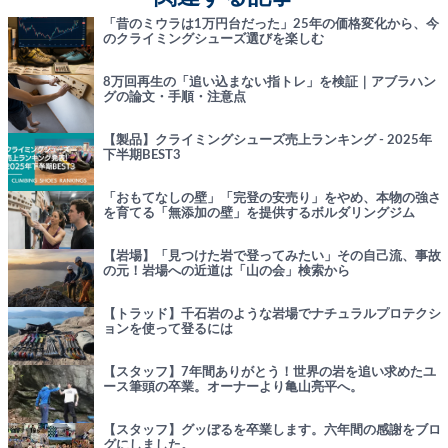
「昔のミウラは1万円台だった」25年の価格変化から、今
のクライミングシューズ選びを楽しむ
8万回再生の「追い込まない指トレ」を検証｜アブラハン
グの論文・手順・注意点
【製品】クライミングシューズ売上ランキング - 2025年
下半期BEST3
「おもてなしの壁」「完登の安売り」をやめ、本物の強さ
を育てる「無添加の壁」を提供するボルダリングジム
【岩場】「見つけた岩で登ってみたい」その自己流、事故
の元！岩場への近道は「山の会」検索から
【トラッド】千石岩のような岩場でナチュラルプロテクシ
ョンを使って登るには
【スタッフ】7年間ありがとう！世界の岩を追い求めたユ
ース筆頭の卒業。オーナーより亀山亮平へ。
【スタッフ】グッぼるを卒業します。六年間の感謝をブロ
グにしました。