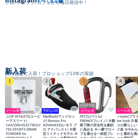
Instagram
すべて見る
ジム/ショップ/カフェから毎日発信中！
新入荷
国内最速で入荷！プロショップ13年の実績
1
2
3
4
×入荷待ち
メール便
予約もOK
メール便
メール便
△UP ATHLETE(ユーピ
MadRock(マッドロッ
PETZL(ペツル)
＋mofu(プラ
ーアスリート)
ク) Remora Pro
FREINO(フレイノ) ※懸
toe hook 
CAA5500+ELECTROLY
ADVANCED(レモラ プ
垂下降の安全性を劇的
コの愛らしい
TES SPORTS DRINK
ロ アドバンスト) ※限
に高める ※一瞬でロー
ク姿 ※やわ
POWDER for
定リミテッドモデル ※
プを通せる一体型ブレ
いと素朴な風