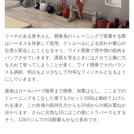
リーチがある青木さん。懸垂系のトレーニングで荷重する際
はハーネスを持参して使用。ケトルベルによる揺れや重心の
位置が変化しにくくなるそう。ワイド懸垂で背中側の筋肉を
パンプさせていきます。課題を登るときにはクセで上腕に力
を入れて登ってしまうことが多く、ワイド懸垂でそのバラン
スを調節。弱点をより少なして均等なフィジカルとなるよう
にしていきます。
最後はロールバーで限界まで懸垂。加重はなし。ここまでの
トレーニングをこなした後でも1セット10回は連続で上げら
れる凄さ。この全身の筋持久力からも日頃からの積み重ねが
分かります。さらに元気な日にはこの後にトラバースもする
そう。1日のジムでの活動量もかなり多めです。