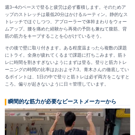
週3~4のペースで登ると疲労は必ず蓄積します。そのためア
ップのストレッチは最低20分はかけるルーティン。静的なス
トレッチでほぐしつつ、アブローラーで体幹まわりをウォー
ムアップ。腰を痛めた経験から再発の予防も兼ねて腹筋、背
筋の筋力をキープすることを心がけているそう。
その後で壁に取り付きます。ある程度温まったら複数の課題
にトライ。全身が疲れてくるまで課題に打ちこみます。筋ト
レに時間を割きすぎないようにまずは登る。登りと筋力トレ
ーニングの時間の比率はおおよそ7:3。青木さんの徹底してい
るポイントは、1日の中で登りと筋トレは必ず両方をこなすと
ころ。偏りが起きないように日々管理しています。
瞬間的な筋力が必要なビーストメーカーから