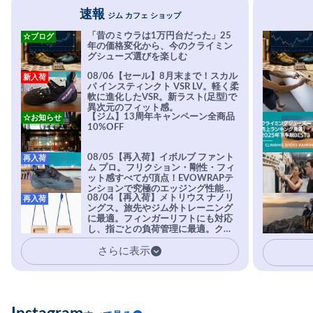
速報
ジム カフェ ショップ
「昔のミウラは1万円台だった」25
☆ブログ
年の価格変化から、今のクライミン
グシューズ選びを楽しむ
08/06【セール】8月末まで！スカル
新入荷
パ インスティンクト VSR LV。軽く柔
軟に進化したVSR。新ラスト(足型)で
異次元のフィット感。
【ジム】13周年キャンペーン全商品
☆お知らせ
10%OFF
08/05【再入荷】イボルブ ファント
再入荷
ム プロ。フリクション・剛性・フィ
ット感すべてが頂点！EVOWRAPテ
ンションで究極のエッジング性能を
08/04【再入荷】メトリウス ナノリ
再入荷
実現。進化系ラバーEvo-74はTRAX
ングス。旅先やジム外トレーニング
を凌駕する粘着力で極小ホールドに
に最適。フィンガーリフトにも対応
安心感。
し、指ごとの負荷管理に最適。クラ
イマーの指を本気で鍛えるギア。
さらに表示