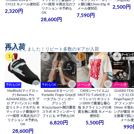
HYDRATION & T-
マッドロック最強XFラ
ーキングスパー ※ゲー
ール便対応
CYCLE ※メール便対応
バー採用 ※異次元のフ
ト開口幅15mm 85g ※
2,500円
リクション ※予約も
メール便対応
2,320円
OK
7,590円
28,600円
再入荷
お待たせしました！リピート多数のギアが入荷
1
2
3
4
予約もOK
予約もOK
メール便
メール便
MadRock(マッドロッ
tataanz(タターンツ)
CXM(シーバイエム)
GUARD-TE
ク) Remora Pro
Portable Finger Grip(ポ
MOTTO T-shirt(モット
ックス) Cli
ADVANCED(レモラ プ
ータブル フィンガー
ー Tシャツ) ※コット
FingerTap
ロ アドバンスト) ※限
グリップ)
ン100%で最適な着心
グ フィンガー
定リミテッドモデル ※
※JazzySport×関川愛音
地 ※クライミングの本
19mm ※登
マッドロック最強XFラ
コラボ ※フィンガーリ
質を胸に表現 ※メール
ングが復活 
バー採用 ※異次元のフ
フトにも ※予約もOK
便対応
士接着で肌に
リクション ※予約も
メール便
6,820円
5,500円
OK
990
28,600円