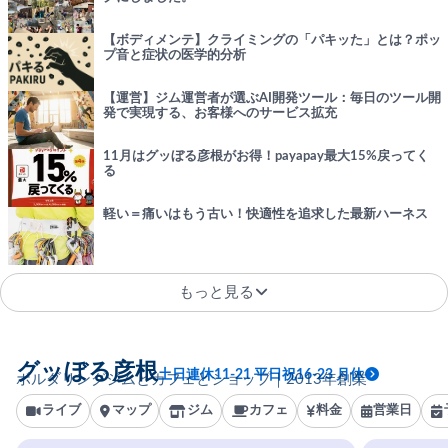
【ボディメンテ】クライミングの「パキッた」とは？ポッ
プ音と症状の医学的分析
【運営】ジム運営者が選ぶAI開発ツール：毎日のツール開
発で実現する、お客様へのサービス拡充
11月はグッぼる彦根がお得！payapay最大15%戻ってく
る
軽い＝痛いはもう古い！快適性を追求した最新ハーネス
もっと見る
グッぼる彦根
土日連休11-21 平日祝16-23 月休
ボルダリングジムとカフェとショップ｜2013年創業
ライブ
マップ
ジム
カフェ
料金
営業日