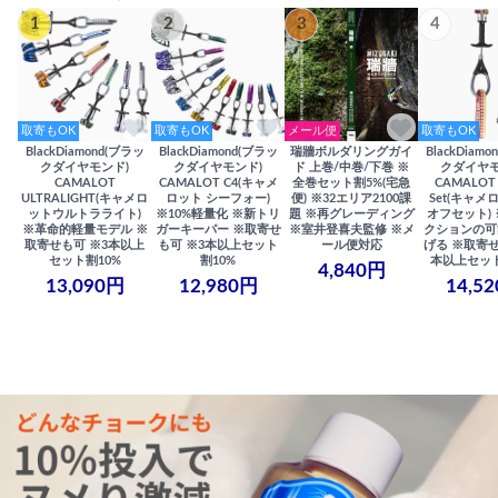
1
2
3
4
取寄もOK
取寄もOK
メール便
取寄もOK
BlackDiamond(ブラッ
BlackDiamond(ブラッ
瑞牆ボルダリングガイ
BlackDiam
クダイヤモンド)
クダイヤモンド)
ド 上巻/中巻/下巻 ※
クダイヤモ
CAMALOT
CAMALOT C4(キャメ
全巻セット割5%(宅急
CAMALOT 
ULTRALIGHT(キャメロ
ロット シーフォー)
便) ※32エリア2100課
Set(キャメロ
ットウルトラライト)
※10%軽量化 ※新トリ
題 ※再グレーディング
オフセット)
※革命的軽量モデル ※
ガーキーパー ※取寄せ
※室井登喜夫監修 ※メ
クションの可
取寄せも可 ※3本以上
も可 ※3本以上セット
ール便対応
げる ※取寄せ
セット割10%
割10%
本以上セット
4,840円
13,090円
12,980円
14,5