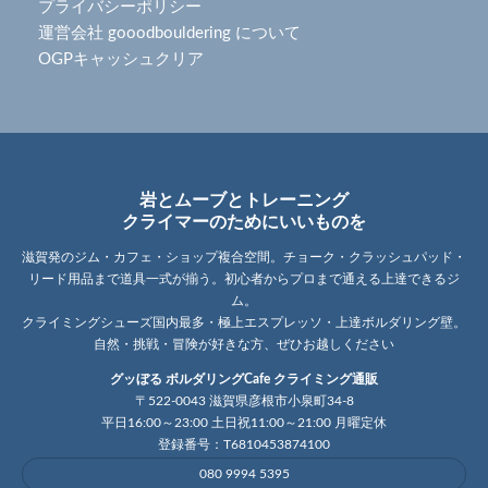
プライバシーポリシー
運営会社 gooodbouldering について
OGPキャッシュクリア
岩とムーブとトレーニング
クライマーのためにいいものを
滋賀発のジム・カフェ・ショップ複合空間。チョーク・クラッシュパッド・
リード用品まで道具一式が揃う。初心者からプロまで通える上達できるジ
ム。
クライミングシューズ国内最多・極上エスプレッソ・上達ボルダリング壁。
自然・挑戦・冒険が好きな方、ぜひお越しください
グッぼる ボルダリングCafe クライミング通販
〒522-0043 滋賀県彦根市小泉町34-8
平日16:00～23:00 土日祝11:00～21:00 月曜定休
登録番号：T6810453874100
080 9994 5395