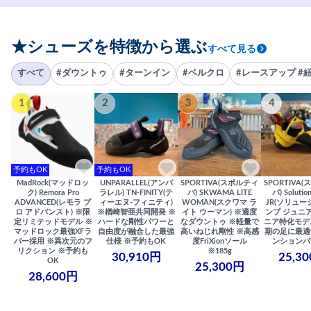
★シューズを特徴から選ぶ
すべて見る
すべて
#ダウントゥ
#ターンイン
#ベルクロ
#レースアップ #
1
2
3
4
予約もOK
予約もOK
MadRock(マッドロッ
UNPARALLEL(アンパ
SPORTIVA(スポルティ
SPORTIVA
ク) Remora Pro
ラレル) TN-FINITY(テ
バ) SKWAMA LITE
バ) Solutio
ADVANCED(レモラ プ
ィーエヌ-フィニティ)
WOMAN(スクワマ ラ
JR(ソリュー
ロ アドバンスト) ※限
※楢崎智亜共同開発 ※
イト ウーマン) ※適度
ンプ ジュニア
定リミテッドモデル ※
ハードな剛性パワーと
なダウントゥ ※軽量で
ニア特化モデ
マッドロック最強XFラ
自由度が融合した最強
高いねじれ剛性 ※高感
期の足に最適
バー採用 ※異次元のフ
仕様 ※予約もOK
度FriXionソール
ンションバ
リクション ※予約も
※185g
30,910円
25,3
OK
25,300円
28,600円