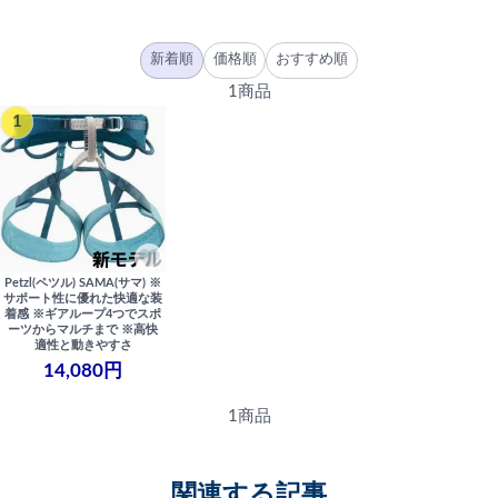
新着順
価格順
おすすめ順
1商品
1
Petzl(ペツル) SAMA(サマ) ※
サポート性に優れた快適な装
着感 ※ギアループ4つでスポ
ーツからマルチまで ※高快
適性と動きやすさ
14,080円
1商品
関連する記事