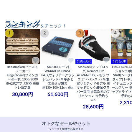
ランキング
人気上昇中のギアをチェック！
1
2
3
4
予約もOK
予約もOK
Beastmaker(ビースト
MOON(ムーン)
MadRock(マッドロッ
FRICTIONL
メーカー)
WARRIOR CRASH
ク) Remora Pro
ションラボ) S
Fingerboard(フィンガ
PAD(ウォリアークラッ
ADVANCED(レモラ プ
Stuff(シー
ーボード) 1000/2000
シュパッド) ※厚みと
ロ アドバンスト) ※限
タッフ) レギ
※公式アプリ対応 ※指
丈夫さが魅力
定リミテッドモデル ※
イジェニック
トレ決定版
※130×100×12cm 6kg
マッドロック最強XFラ
ールフリー 
バー採用 ※異次元のフ
ップクライマ
30,800円
61,600円
リクション ※予約も
予約も
OK
2,31
28,600円
オトクなセールやセット
シューズを特徴から探せます