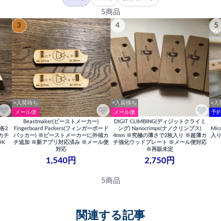
5商品
3
4
5
×入荷待ち
×入荷待ち
×入
メール便
メール便
予約
)
Beastmaker(ビーストメーカー)
DIGIT CLIMBING(ディジットクライミ
 各2
Fingerboard Packers(フィンガーボード
ング) Nanocrimps(ナノクリンプス)
Mi
カチ
パッカー) ※ビーストメーカーに外傾カ
4mm ※究極の薄さで2枚入り ※超薄カ
入り
OK
チ追加 ※新アプリ対応済み ※メール便
チ強化ウッドプレート ※メール便対応
対応
※再販未定
1,540円
2,750円
5商品
関連する記事