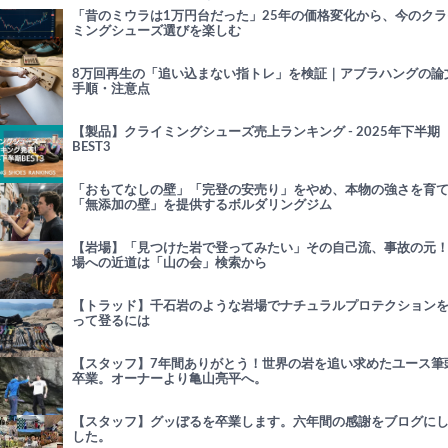
「昔のミウラは1万円台だった」25年の価格変化から、今のクラ
ミングシューズ選びを楽しむ
8万回再生の「追い込まない指トレ」を検証｜アブラハングの論
手順・注意点
【製品】クライミングシューズ売上ランキング - 2025年下半期
BEST3
「おもてなしの壁」「完登の安売り」をやめ、本物の強さを育
「無添加の壁」を提供するボルダリングジム
【岩場】「見つけた岩で登ってみたい」その自己流、事故の元
場への近道は「山の会」検索から
【トラッド】千石岩のような岩場でナチュラルプロテクション
って登るには
【スタッフ】7年間ありがとう！世界の岩を追い求めたユース筆
卒業。オーナーより亀山亮平へ。
【スタッフ】グッぼるを卒業します。六年間の感謝をブログに
した。