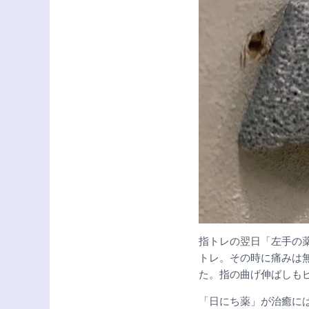
指トレの翌日「左手の薬
トレ。その時に痛みは
た。指の曲げ伸ばしも
「日にち薬」が治癒に