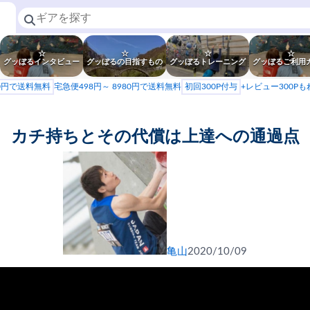
☆
☆
☆
☆
グッぼるインタビュー
グッぼるの目指すもの
グッぼるトレーニング
グッぼるご利用
80円で送料無料
宅急便498円～ 8980円で送料無料
初回300P付与
+レビュー300P
カチ持ちとその代償は上達への通過点
亀山
2020/10/09