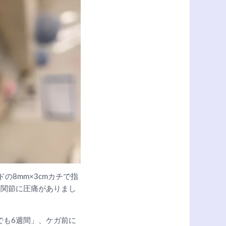
の8mm×3cmカチで指
2関節に圧痛がありまし
でも6週間」、ケガ前に