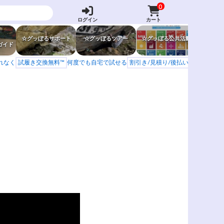
0
ログイン
カート
☆グッぼるサポート
☆グッぼるツアー
☆グッぼる公共活動
☆グッぼ
ガイド
もれなく
試履き交換無料™
何度でも自宅で試せる
割引き/見積り/後払い
学校 山岳会