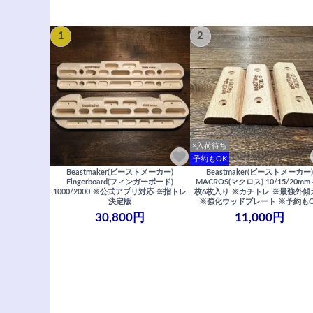
1
2
×入荷待ち
予約もOK
Beastmaker(ビーストメーカー)
Beastmaker(ビーストメーカー
Fingerboard(フィンガーボード)
MACROS(マクロス) 10/15/20mm
1000/2000 ※公式アプリ対応 ※指トレ
枚6枚入り ※カチトレ ※最強外傾
決定版
※強化ウッドプレート ※予約も
30,800円
11,000円