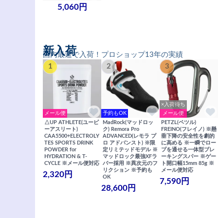
5,060円
新入荷
国内最速で入荷！プロショップ13年の実績
1
2
3
×入荷待ち
メール便
予約もOK
メール便
△UP ATHLETE(ユーピ
MadRock(マッドロッ
PETZL(ペツル)
ーアスリート)
ク) Remora Pro
FREINO(フレイノ) ※懸
CAA5500+ELECTROLY
ADVANCED(レモラ プ
垂下降の安全性を劇的
TES SPORTS DRINK
ロ アドバンスト) ※限
に高める ※一瞬でロー
POWDER for
定リミテッドモデル ※
プを通せる一体型ブレ
HYDRATION & T-
マッドロック最強XFラ
ーキングスパー ※ゲー
CYCLE ※メール便対応
バー採用 ※異次元のフ
ト開口幅15mm 85g ※
リクション ※予約も
メール便対応
2,320円
OK
7,590円
28,600円