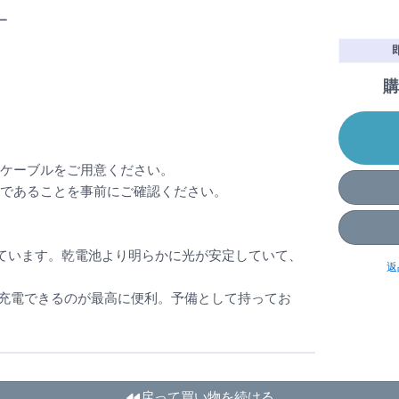
ー
購
-Cケーブルをご用意ください。
）であることを事前にご確認ください。
ています。乾電池より明らかに光が安定していて、
返
覚で充電できるのが最高に便利。予備として持ってお
戻って買い物を続ける