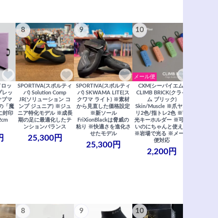
8
9
10
11
メール便
ドロッ
SPORTIVA(スポルティ
SPORTIVA(スポルティ
CXM(シーバイエム)
SoiLL(ソイ
リプレッ
バ) Solution Comp
バ) SKWAMA LITE(ス
CLIMB BRICK(クライ
Boulde
サブマ
JR(ソリューション コ
クワマ ライト) ※素材
ム ブリック)
クボルダー1
の「魔
ンプ ジュニア) ※ジュ
から見直した価格設定
Skin/Muscle ※爪ヤス
Boris
に封印
ニア特化モデル ※成長
※新ソール
リ2色/指トレ2色 ※蓄
Saberi×F
2cm
期の足に最適化したテ
FriXionBlackは脅威の
光キーホルダー ※可愛
コラ
ンションバランス
粘り ※快適さを進化さ
いのにちゃんと使える
29,
せたモデル
※岩場で光る ※メール
円
25,300円
便対応
25,300円
2,200円
8
9
10
11