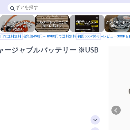
リードクライミング
ボルダートレーニング
サプリメント
クライマーボデ
ロープクライミング
指トレ 筋トレ
ボディーメン
沢登り
80円で送料無料
宅急便498円～ 8980円で送料無料
初回300P付与
+レビュー300P
※リチャージャブルバッテリー ※USB