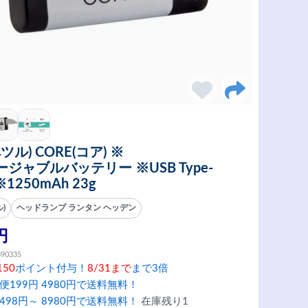
(ペツル) CORE(コア) ※
ジャブルバッテリー ※USB Type-
1250mAh 23g
ル)
ヘッドランプ ランタン ヘッデン
円
890335
150
ポイント付与！
8/31まで
まで3倍
便199円 4980円で送料無料！
498円～ 8980円で送料無料！
在庫残り1