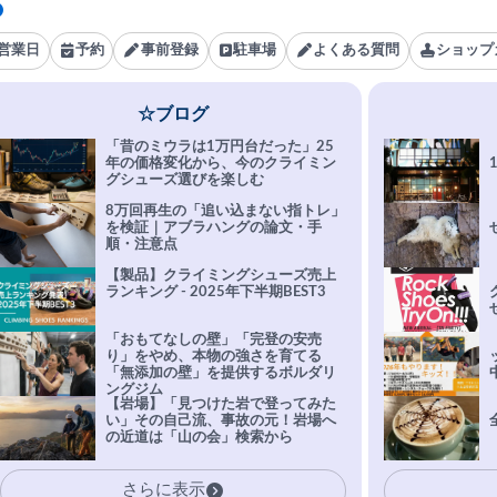
営業日
予約
事前登録
駐車場
よくある質問
ショップ
☆ブログ
「昔のミウラは1万円台だった」25
年の価格変化から、今のクライミン
グシューズ選びを楽しむ
8万回再生の「追い込まない指トレ」
を検証｜アブラハングの論文・手
順・注意点
【製品】クライミングシューズ売上
ランキング - 2025年下半期BEST3
「おもてなしの壁」「完登の安売
り」をやめ、本物の強さを育てる
「無添加の壁」を提供するボルダリ
ングジム
【岩場】「見つけた岩で登ってみた
い」その自己流、事故の元！岩場へ
の近道は「山の会」検索から
さらに表示