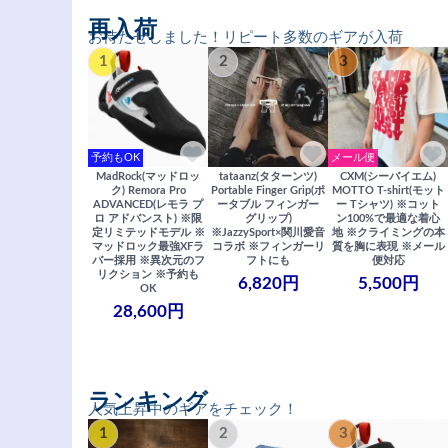
再入荷
お待たせしました！リピート多数のギアが入荷
1
2
3
予約もOK
メール便
MadRock(マッドロッ
tataanz(タターンツ)
CXM(シーバイエム)
ク) Remora Pro
Portable Finger Grip(ポ
MOTTO T-shirt(モット
ADVANCED(レモラ プ
ータブル フィンガー
ー Tシャツ) ※コット
ロ アドバンスト) ※限
グリップ)
ン100%で最適な着心
定リミテッドモデル ※
※JazzySport×関川愛音
地 ※クライミングの本
マッドロック最強XFラ
コラボ ※フィンガーリ
質を胸に表現 ※メール
バー採用 ※異次元のフ
フトにも
便対応
リクション ※予約も
6,820円
5,500円
OK
28,600円
ランキング
人気上昇中のギアをチェック！
1
2
3