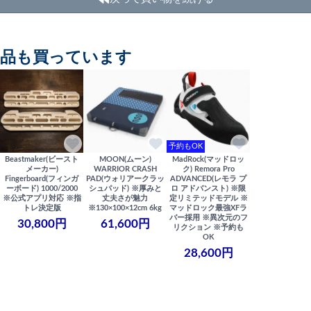
商品も買っています
予約もOK
Beastmaker(ビースト
MOON(ムーン)
MadRock(マッドロッ
メーカー)
WARRIOR CRASH
ク) Remora Pro
Fingerboard(フィンガ
PAD(ウォリアークラッ
ADVANCED(レモラ プ
ーボード) 1000/2000
シュパッド) ※厚みと
ロ アドバンスト) ※限
※公式アプリ対応 ※指
丈夫さが魅力
定リミテッドモデル ※
トレ決定版
※130×100×12cm 6kg
マッドロック最強XFラ
バー採用 ※異次元のフ
30,800円
61,600円
リクション ※予約も
OK
28,600円