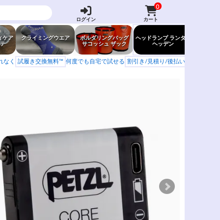
0
ログイン
カート
ィケア
クライミングウエア
ボルダリングバッグ
ヘッドランプ ランタン
防虫グッ
テ
サコッシュ ザック
ヘッデン
岩場ア
もれなく
試履き交換無料™
何度でも自宅で試せる
割引き/見積り/後払い
学校 山岳会