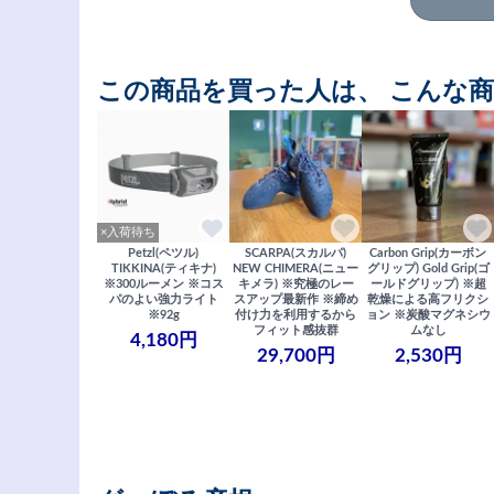
この商品を買った人は、 こんな
×入荷待ち
Petzl(ペツル)
SCARPA(スカルパ)
Carbon Grip(カーボン
TIKKINA(ティキナ)
NEW CHIMERA(ニュー
グリップ) Gold Grip(ゴ
※300ルーメン ※コス
キメラ) ※究極のレー
ールドグリップ) ※超
パのよい強力ライト
スアップ最新作 ※締め
乾燥による高フリクシ
※92g
付け力を利用するから
ョン ※炭酸マグネシウ
フィット感抜群
ムなし
4,180円
29,700円
2,530円