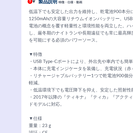
製品説明
特徴・仕様・動画
低温下でも安定した出力を維持し、乾電池900本分
1250mAhの大容量リチウムイオンバッテリー。USB
電池の概念を覆す軽量性と環境性能を両立した。ハ
し、厳冬期のナイトランや長期遠征でも常に最高輝
を可能にする必須のパワーソース。
▼特徴
・USB Type-Cポートにより、外出先や車内でも
・本体に充電インジケータを装備し、充電状況（赤
・リチャージャブルバッテリー1つで乾電池900個
軽減。
・低温環境下でも電圧降下を抑え、安定した照射性
・2017年以降の『ティキナ』『ティカ』『アクテ
ドモデルに対応。
▼仕様
重量：23 g
認証：CE