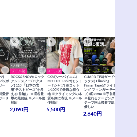
8
9
10
11
×入荷待ち
メール便
メール便
メール便
ツ)
ROCK&SNOW(ロック
CXM(シーバイエム)
GUARD-TEX(ガードテ
GUARD-
Grip(ポ
アンドスノー/ロクス
MOTTO T-shirt(モット
ックス) Climbing
ックス) Cli
ガー
ノ) 110 「日本の岩
ー Tシャツ) ※コット
Finger Tape(クライミ
FingerT
場“テストピース”を考
ン100%で最適な着心
ング フィンガー テー
グ フィン
×関川愛音
える(前編)」 ※渓谷登
地 ※クライミングの本
プ) 幅38mm ※手首用
19mm 
ガーリ
攀の最前線 ※メール便
質を胸に表現 ※メール
※登れるテーピング ※
ングが復活
対応
便対応
テープ同士接着で肌に
士接着で肌
優しい
メール便
2,090円
5,500円
2,640円
990円