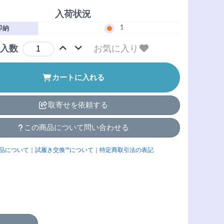
入荷状況
1
即納
お気に入り
入数
カートに入れる
取寄せを依頼する
この商品について問い合わせる
品について
｜
試履き交換™について
｜
特定商取引法の表記