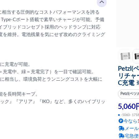
に相当する圧倒的なコストパフォーマンスを誇る
 Type-Cポート搭載で素早いチャージが可能。予備
イブリッドコンセプト採用のヘッドランプに対応
度を維持。電池残量を気にせず攻めのクライミング
簡単に充電が可能。
Petzl
＝充電中、緑＝充電完了）を一目で確認可能。
リチャー
分に相当し、環境負荷とランニングコストを大幅に
C充電 ※
能を長時間キープ。
Petzl(ペツ
ィック』『アリア』『IKO』など、多くのハイブリッ
5,060
●
-5060- 171
今なら
メール
宅急便