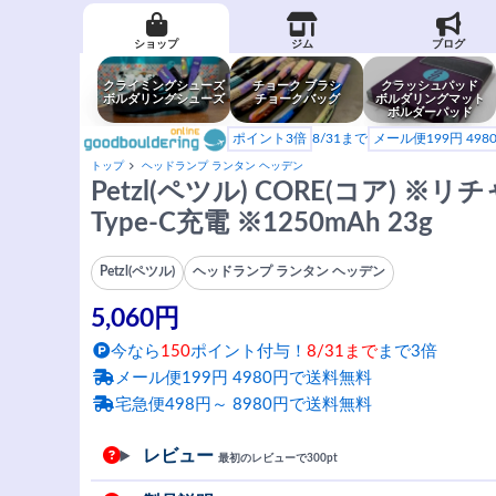
ショップ
ジム
ブログ
クライミングシューズ
チョーク ブラシ
クラッシュパッド
ボルダリングシューズ
チョークバッグ
ボルダリングマット
ボルダーパッド
ポイント3倍
8/31まで
メール便199円 49
トップ
ヘッドランプ ランタン ヘッデン
Petzl(ペツル) CORE(コア) 
Type-C充電 ※1250mAh 23g
Petzl(ペツル)
ヘッドランプ ランタン ヘッデン
5,060円
今なら
150
ポイント付与！
8/31まで
まで3倍
メール便199円 4980円で送料無料
宅急便498円～ 8980円で送料無料
レビュー
最初のレビューで300pt