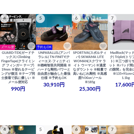
4
5
6
7
メール便
予約もOK
GUARD-TEX(ガードテ
UNPARALLEL(アンパ
SPORTIVA(スポルティ
MadRock(マッ
ックス) Climbing
ラレル) TN-FINITY(テ
バ) SKWAMA LITE
ク) Triplet(ト
FingerTape(クライミン
ィーエヌ-フィニティ)
WOMAN(スクワマ ラ
ト) ※三つ折り
グ フィンガー テープ)
※楢崎智亜共同開発 ※
イト ウーマン) ※適度
ット ※パッド間
19mm ※登れるテーピ
ハードな剛性パワーと
なダウントゥ ※軽量で
の隙間」を完全
ングが復活 ※テープ同
自由度が融合した最強
高いねじれ剛性 ※高感
※135×91cm×
士接着で肌に優しい ※
仕様 ※予約もOK
度FriXionソール
1.1kg
メール便対応
※185g
30,910円
17,600
990円
25,300円
4
5
6
7