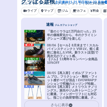
グッぼる彦根
土日連休11-21 平日祝16-23 月休
ボルダリングジムとカフェとショップ｜2013年創業
ライブ
マップ
ジム
カフェ
料金
速報
ジム カフェ ショップ
☆ブログ
「昔のミウラは1万円台だった」25
年の価格変化から、今のクライミン
グシューズ選びを楽しむ
新入荷
08/06【セール】8月末まで！スカル
パ インスティンクト VSR LV。軽く柔
軟に進化したVSR。新ラスト(足型)で
異次元のフィット感。
☆お知らせ
【ジム】13周年キャンペーン全商品
10%OFF
再入荷
08/05【再入荷】イボルブ ファント
ム プロ。フリクション・剛性・フィ
ット感すべてが頂点！EVOWRAPテ
ンションで究極のエッジング性能を
再入荷
08/04【再入荷】メトリウス ナノリ
実現。進化系ラバーEvo-74はTRAX
ングス。旅先やジム外トレーニング
を凌駕する粘着力で極小ホールドに
に最適。フィンガーリフトにも対応
安心感。
し、指ごとの負荷管理に最適。クラ
イマーの指を本気で鍛えるギア。
さらに表示