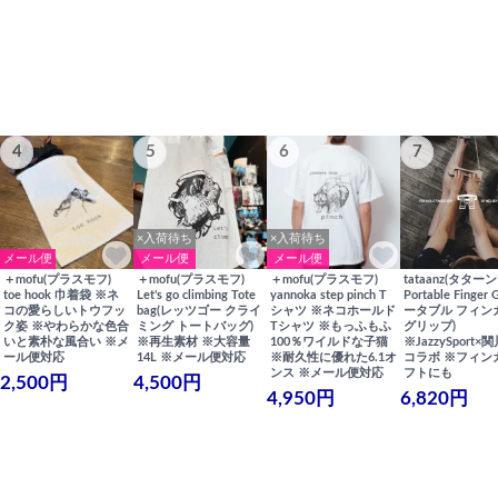
4
5
6
7
×入荷待ち
×入荷待ち
メール便
メール便
メール便
＋mofu(プラスモフ)
＋mofu(プラスモフ)
＋mofu(プラスモフ)
tataanz(タターン
toe hook 巾着袋 ※ネ
Let's go climbing Tote
yannoka step pinch T
Portable Finger 
コの愛らしいトウフッ
bag(レッツゴー クライ
シャツ ※ネコホールド
ータブル フィン
ク姿 ※やわらかな色合
ミング トートバッグ)
Tシャツ ※もっふもふ
グリップ)
いと素朴な風合い ※メ
※再生素材 ※大容量
100％ワイルドな子猫
※JazzySport
ール便対応
14L ※メール便対応
※耐久性に優れた6.1オ
コラボ ※フィン
ンス ※メール便対応
フトにも
2,500円
4,500円
4,950円
6,820円