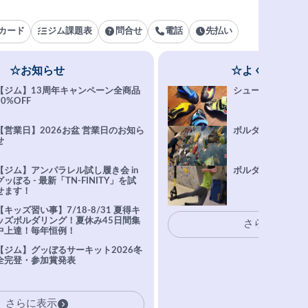
カード
ジム課題表
問合せ
電話
先払い
☆お知らせ
☆よくある質問
【ジム】13周年キャンペーン全商品
シューズ選びFAQ
10%OFF
【営業日】2026お盆 営業日のお知ら
ボルダリング上達Q
せ
【ジム】アンパラレル試し履き会 in
ボルダリングトレ
グッぼる - 最新「TN-FINITY」を試
せます！
【キッズ習い事】7/18-8/31 夏得キ
ッズボルダリング！夏休み45日間集
さらに表示
中上達！毎年恒例！
【ジム】グッぼるサーキット2026冬
全完登・参加賞発表
さらに表示