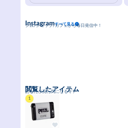
Instagram
すべて見る
ジム/ショップ/カフェから毎日発信中！
閲覧したアイテム
あなたが見た気になるギア
1