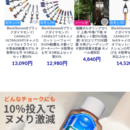
取寄もOK
取寄もOK
メール便
取寄もOK
BlackDiamond(ブラッ
BlackDiamond(ブラッ
瑞牆ボルダリングガイ
BlackDiam
クダイヤモンド)
クダイヤモンド)
ド 上巻/中巻/下巻 ※
クダイヤモ
CAMALOT
CAMALOT C4(キャメ
全巻セット割5%(宅急
CAMALOT 
ULTRALIGHT(キャメロ
ロット シーフォー)
便) ※32エリア2100課
Set(キャメロ
ットウルトラライト)
※10%軽量化 ※新トリ
題 ※再グレーディング
オフセット)
※革命的軽量モデル ※
ガーキーパー ※取寄せ
※室井登喜夫監修 ※メ
クションの可
取寄せも可 ※3本以上
も可 ※3本以上セット
ール便対応
げる ※取寄せ
セット割10%
割10%
本以上セット
4,840円
13,090円
12,980円
14,5