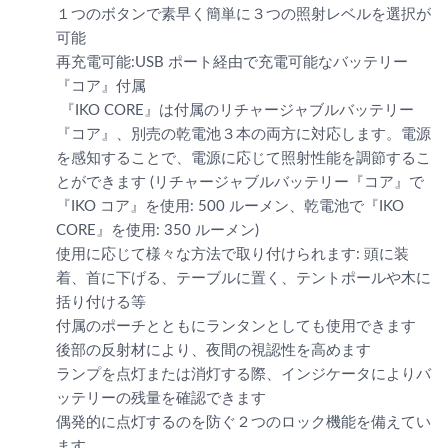
１つのボタンで素早く簡単に３つの照射レベルを選択が
可能
再充電可能:USB ポート経由で充電可能なバッテリー
『コア』付属
『IKO CORE』は付属のリチャージャブルバッテリー
『コア』、別売の乾電池３本の両方に対応します。電源
を感知することで、電源に応じて照射性能を調節するこ
とができます (リチャージャブルバッテリー『コア』で
『IKO コア』を使用: 500 ルーメン、乾電池で『IKO
CORE』を使用: 350 ルーメン)
使用に応じて様々な方法で取り付けられます: 頭に装
着、首に下げる、テーブルに置く、テントポールや木に
括り付ける等
付属のポーチとともにランタンとしても使用できます
後部の反射材により、夜間の視認性を高めます
ランプを点灯または消灯する際、インジケータによりバ
ッテリーの残量を確認できます
偶発的に点灯するのを防ぐ２つのロック機能を備えてい
ます