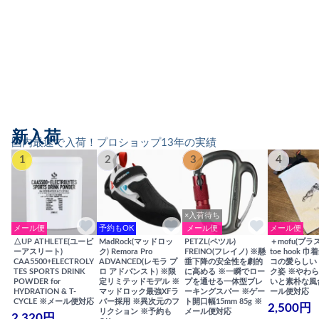
新入荷
国内最速で入荷！プロショップ13年の実績
1
2
3
4
×入荷待ち
メール便
予約もOK
メール便
メール便
△UP ATHLETE(ユーピ
MadRock(マッドロッ
PETZL(ペツル)
＋mofu(プラ
ーアスリート)
ク) Remora Pro
FREINO(フレイノ) ※懸
toe hook 
CAA5500+ELECTROLY
ADVANCED(レモラ プ
垂下降の安全性を劇的
コの愛らしい
TES SPORTS DRINK
ロ アドバンスト) ※限
に高める ※一瞬でロー
ク姿 ※やわ
POWDER for
定リミテッドモデル ※
プを通せる一体型ブレ
いと素朴な風
HYDRATION & T-
マッドロック最強XFラ
ーキングスパー ※ゲー
ール便対応
CYCLE ※メール便対応
バー採用 ※異次元のフ
ト開口幅15mm 85g ※
2,500円
リクション ※予約も
メール便対応
2,320円