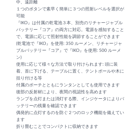
中、遠距離
１つのボタンで素早く簡単に３つの照射レベルを選択が
可能
『IKO』は付属の乾電池３本、別売のリチャージャブル
バッテリー『コア』の両方に対応。電源を感知すること
で、電源に応じて照射性能を調節することができます
(乾電池で『IKO』を使用: 350 ルーメン、リチャージャ
ブルバッテリー『コア』で『IKO』を使用: 500 ルーメ
ン)
使用に応じて様々な方法で取り付けられます: 頭に装
着、首に下げる、テーブルに置く、テントポールや木に
括り付ける等
付属のポーチとともにランタンとしても使用できます
後部の反射材により、夜間の視認性を高めます
ランプを点灯または消灯する際、インジケータによりバ
ッテリーの残量を確認できます
偶発的に点灯するのを防ぐ２つのロック機能を備えてい
ます
折り畳むことでコンパクトに収納できます