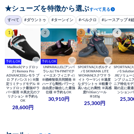
★シューズを特徴から選ぶ
すべて見る
すべて
#ダウントゥ
#ターンイン
#ベルクロ
#レースアップ #
1
2
3
4
予約もOK
予約もOK
MadRock(マッドロッ
UNPARALLEL(アンパ
SPORTIVA(スポルティ
SPORTIVA
ク) Remora Pro
ラレル) TN-FINITY(テ
バ) SKWAMA LITE
バ) Solutio
ADVANCED(レモラ プ
ィーエヌ-フィニティ)
WOMAN(スクワマ ラ
JR(ソリュー
ロ アドバンスト) ※限
※楢崎智亜共同開発 ※
イト ウーマン) ※適度
ンプ ジュニア
定リミテッドモデル ※
ハードな剛性パワーと
なダウントゥ ※軽量で
ニア特化モデ
マッドロック最強XFラ
自由度が融合した最強
高いねじれ剛性 ※高感
期の足に最適
バー採用 ※異次元のフ
仕様 ※予約もOK
度FriXionソール
ンションバ
リクション ※予約も
※185g
30,910円
25,3
OK
25,300円
28,600円