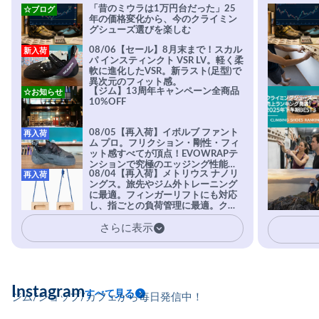
「昔のミウラは1万円台だった」25
☆ブログ
年の価格変化から、今のクライミン
グシューズ選びを楽しむ
08/06【セール】8月末まで！スカル
新入荷
パ インスティンクト VSR LV。軽く柔
軟に進化したVSR。新ラスト(足型)で
異次元のフィット感。
【ジム】13周年キャンペーン全商品
☆お知らせ
10%OFF
08/05【再入荷】イボルブ ファント
再入荷
ム プロ。フリクション・剛性・フィ
ット感すべてが頂点！EVOWRAPテ
ンションで究極のエッジング性能を
08/04【再入荷】メトリウス ナノリ
再入荷
実現。進化系ラバーEvo-74はTRAX
ングス。旅先やジム外トレーニング
を凌駕する粘着力で極小ホールドに
に最適。フィンガーリフトにも対応
安心感。
し、指ごとの負荷管理に最適。クラ
イマーの指を本気で鍛えるギア。
さらに表示
Instagram
すべて見る
ジム/ショップ/カフェから毎日発信中！