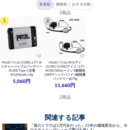
新着順
価格順
おすすめ順
2商品
1
2
Petzl(ペツル) CORE(コア) ※
Petzl(ペツル) IKO(アイ
リチャージャブルバッテリー
コ)/IKO CORE(アイコ コア)
※USB Type-C充電
※350/500ルーメン #新開発
※1250mAh 23g
AIRFITヘッドバンド #超軽量
バッテリー込79g
5,060円
11,660円
2商品
関連する記事
「昔のミウラは1万円台だった」25年の価格変化から、今