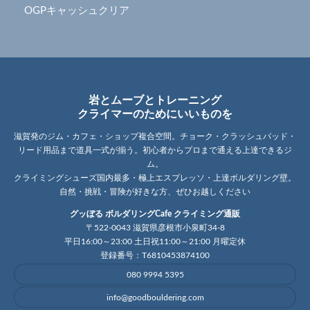
OGPキャッシュクリア
岩とムーブとトレーニング
クライマーのためにいいものを
滋賀発のジム・カフェ・ショップ複合空間。チョーク・クラッシュパッド・
リード用品まで道具一式が揃う。初心者からプロまで通える上達できるジ
ム。
クライミングシューズ国内最多・極上エスプレッソ・上達ボルダリング壁。
自然・挑戦・冒険が好きな方、ぜひお越しください
グッぼる ボルダリングCafe クライミング通販
〒522-0043 滋賀県彦根市小泉町34-8
平日16:00～23:00 土日祝11:00～21:00 月曜定休
登録番号：T6810453874100
080 9994 5395
info@goodbouldering.com