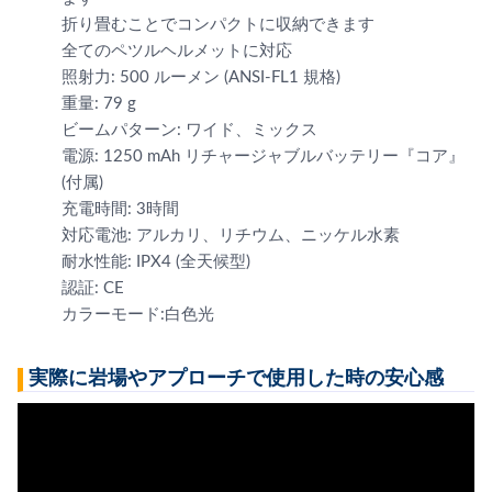
折り畳むことでコンパクトに収納できます
全てのペツルヘルメットに対応
照射力: 500 ルーメン (ANSI-FL1 規格)
重量: 79 g
ビームパターン: ワイド、ミックス
電源: 1250 mAh リチャージャブルバッテリー『コア』
(付属)
充電時間: 3時間
対応電池: アルカリ、リチウム、ニッケル水素
耐水性能: IPX4 (全天候型)
認証: CE
カラーモード:白色光
実際に岩場やアプローチで使用した時の安心感