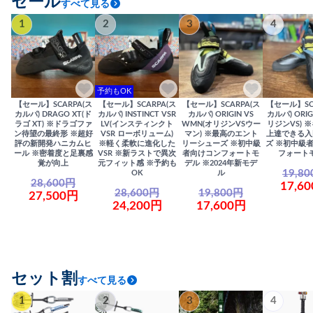
セール
すべて見る
1
2
3
4
予約もOK
【セール】SCARPA(ス
【セール】SCARPA(ス
【セール】SCARPA(ス
【セール】SC
カルパ) DRAGO XT(ド
カルパ) INSTINCT VSR
カルパ) ORIGIN VS
カルパ) ORIG
ラゴ XT) ※ドラゴファ
LV(インスティンクト
WMN(オリジンVSウー
リジンVS) 
ン待望の最終形 ※超好
VSR ローボリューム)
マン) ※最高のエント
上達できる入
評の新開発ハニカムヒ
※軽く柔軟に進化した
リーシューズ ※初中級
ズ ※初中級
ール ※密着度と足裏感
VSR ※新ラストで異次
者向けコンフォートモ
フォート
覚が向上
元フィット感 ※予約も
デル ※2024年新モデ
19,8
OK
ル
28,600円
17,6
28,600円
19,800円
27,500円
24,200円
17,600円
セット割
すべて見る
1
2
3
4