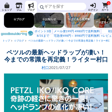
0
ショップ
ジム
ブログ
ログイン
カート
☆ブログ
☆お知らせ
☆よくある質問集
☆
グッぼるイン
ポイント3倍
メール便199円 4980円で送料無料
初
8/31まで
宅急便498円～ 8980円で送料無料
+レビュ
トップ
☆ブログ
ペツルの最新ヘッドラップが凄い！今までの常識を再定義！ライター村口
ペツルの最新ヘッドラップが凄い！
今までの常識を再定義！ライター村口
村口
2021/07/27