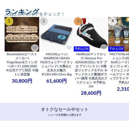
ランキング
人気上昇中のギアをチェック！
1
2
3
4
予約もOK
予約もOK
Beastmaker(ビースト
MOON(ムーン)
MadRock(マッドロッ
FRICTIONL
メーカー)
WARRIOR CRASH
ク) Remora Pro
ションラボ) S
Fingerboard(フィンガ
PAD(ウォリアークラッ
ADVANCED(レモラ プ
Stuff(シー
ーボード) 1000/2000
シュパッド) ※厚みと
ロ アドバンスト) ※限
タッフ) レギ
※公式アプリ対応 ※指
丈夫さが魅力
定リミテッドモデル ※
イジェニック
トレ決定版
※130×100×12cm 6kg
マッドロック最強XFラ
ールフリー 
バー採用 ※異次元のフ
ップクライマ
30,800円
61,600円
リクション ※予約も
予約も
OK
2,31
28,600円
オトクなセールやセット
シューズを特徴から探せます