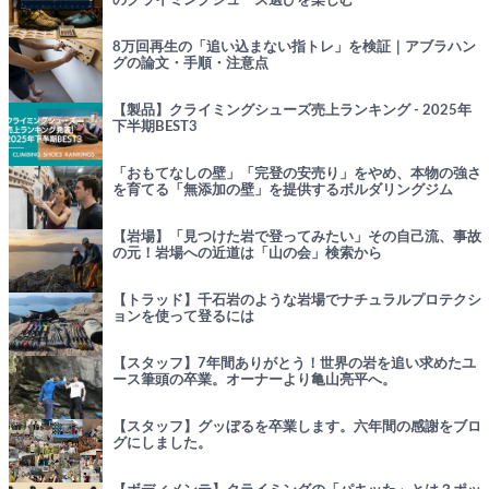
のクライミングシューズ選びを楽しむ
8万回再生の「追い込まない指トレ」を検証｜アブラハン
グの論文・手順・注意点
【製品】クライミングシューズ売上ランキング - 2025年
下半期BEST3
「おもてなしの壁」「完登の安売り」をやめ、本物の強さ
を育てる「無添加の壁」を提供するボルダリングジム
【岩場】「見つけた岩で登ってみたい」その自己流、事故
の元！岩場への近道は「山の会」検索から
【トラッド】千石岩のような岩場でナチュラルプロテクシ
ョンを使って登るには
【スタッフ】7年間ありがとう！世界の岩を追い求めたユ
ース筆頭の卒業。オーナーより亀山亮平へ。
【スタッフ】グッぼるを卒業します。六年間の感謝をブロ
グにしました。