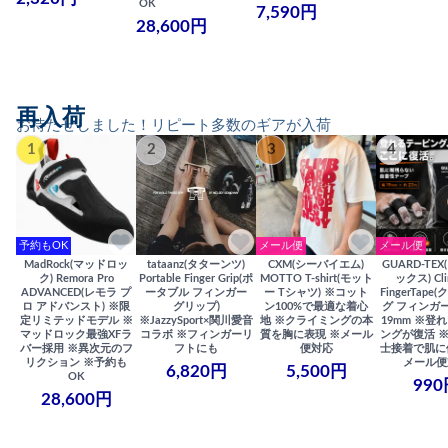
OK
7,590円
28,600円
再入荷
お待たせしました！リピート多数のギアが入荷
1
2
3
4
予約もOK
メール便
メール便
MadRock(マッドロッ
tataanz(タターンツ)
CXM(シーバイエム)
GUARD-TE
ク) Remora Pro
Portable Finger Grip(ポ
MOTTO T-shirt(モット
ックス) Cli
ADVANCED(レモラ プ
ータブル フィンガー
ー Tシャツ) ※コット
FingerTap
ロ アドバンスト) ※限
グリップ)
ン100%で最適な着心
グ フィンガー
定リミテッドモデル ※
※JazzySport×関川愛音
地 ※クライミングの本
19mm ※登
マッドロック最強XFラ
コラボ ※フィンガーリ
質を胸に表現 ※メール
ングが復活 
バー採用 ※異次元のフ
フトにも
便対応
士接着で肌に
リクション ※予約も
メール便
6,820円
5,500円
OK
990
28,600円