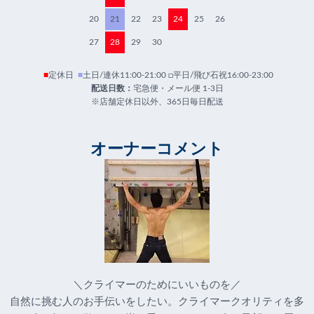
20
21
22
23
24
25
26
27
28
29
30
■
定休日
■
土日/連休11:00-21:00 □平日/飛び石祝16:00-23:00
配送日数：
宅急便・メール便 1-3日
※店舗定休日以外、365日毎日配送
オーナーコメント
＼クライマーのためにいいものを／
自然に挑む人のお手伝いをしたい。クライマークオリティを多