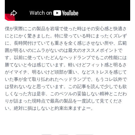
僕が実際にこの製品を岩場で使った時はその安心感と快適さ
にとにかく驚きました。特に登っている時にまったくズレず
に、長時間付けていても重さを全く感じさせない所や、広範
囲が明るいのにムラがないのは最大のオススメポイントで
す。以前に使っていたどんなヘッドランプでもこの性能には
勝てないと今は感じています。軽いけどフィット感と明るさ
がイマイチ、明るいけど頭部が重い、などストレスを感じて
いた事が全て取り払われたヘッドランプで、もうコレ以外で
は登れないなと思っています。この記事を読んで少しでも欲
しくなった方は是非、このペツルの妥協しない精神とこだわ
りが詰まった現時点で最高の製品を一度試して見てくださ
い。絶対に損はしないと約束出来ますよー。