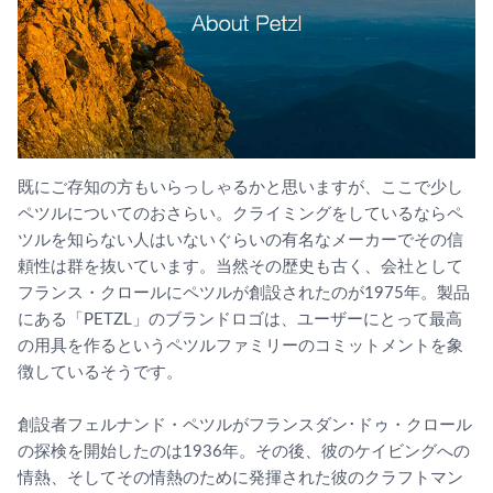
既にご存知の方もいらっしゃるかと思いますが、ここで少し
ペツルについてのおさらい。クライミングをしているならペ
ツルを知らない人はいないぐらいの有名なメーカーでその信
頼性は群を抜いています。当然その歴史も古く、会社として
フランス・クロールにペツルが創設されたのが1975年。製品
にある「PETZL」のブランドロゴは、ユーザーにとって最高
の用具を作るというペツルファミリーのコミットメントを象
徴しているそうです。
創設者フェルナンド・ペツルがフランスダン･ドゥ・クロール
の探検を開始したのは1936年。その後、彼のケイビングへの
情熱、そしてその情熱のために発揮された彼のクラフトマン