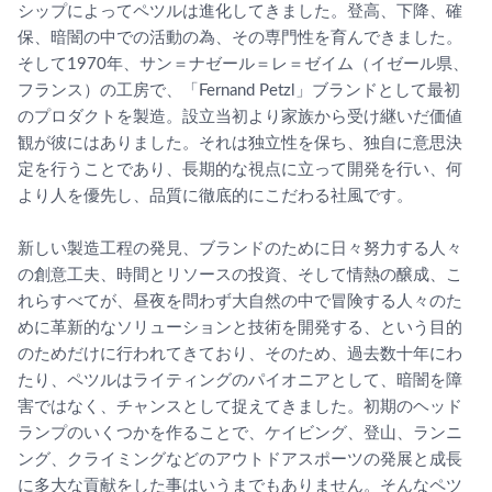
シップによってペツルは進化してきました。登高、下降、確
保、暗闇の中での活動の為、その専門性を育んできました。
そして1970年、サン＝ナゼール＝レ＝ゼイム（イゼール県、
フランス）の工房で、「Fernand Petzl」ブランドとして最初
のプロダクトを製造。設立当初より家族から受け継いだ価値
観が彼にはありました。それは独立性を保ち、独自に意思決
定を行うことであり、長期的な視点に立って開発を行い、何
より人を優先し、品質に徹底的にこだわる社風です。
新しい製造工程の発見、ブランドのために日々努力する人々
の創意工夫、時間とリソースの投資、そして情熱の醸成、こ
れらすべてが、昼夜を問わず大自然の中で冒険する人々のた
めに革新的なソリューションと技術を開発する、という目的
のためだけに行われてきており、そのため、過去数十年にわ
たり、ペツルはライティングのパイオニアとして、暗闇を障
害ではなく、チャンスとして捉えてきました。初期のヘッド
ランプのいくつかを作ることで、ケイビング、登山、ランニ
ング、クライミングなどのアウトドアスポーツの発展と成長
に多大な貢献をした事はいうまでもありません。そんなペツ