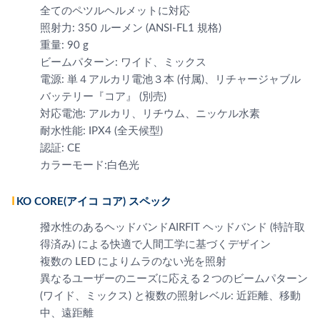
全てのペツルヘルメットに対応
照射力: 350 ルーメン (ANSI-FL1 規格)
重量: 90 g
ビームパターン: ワイド、ミックス
電源: 単４アルカリ電池３本 (付属)、リチャージャブル
バッテリー『コア』 (別売)
対応電池: アルカリ、リチウム、ニッケル水素
耐水性能: IPX4 (全天候型)
認証: CE
カラーモード:白色光
IKO CORE(アイコ コア) スペック
撥水性のあるヘッドバンドAIRFIT ヘッドバンド (特許取
得済み) による快適で人間工学に基づくデザイン
複数の LED によりムラのない光を照射
異なるユーザーのニーズに応える２つのビームパターン
(ワイド、ミックス) と複数の照射レベル: 近距離、移動
中、遠距離