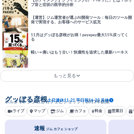
【ボディメンテ】クライミングの「パキッた」とは？ポッ
プ音と症状の医学的分析
【運営】ジム運営者が選ぶAI開発ツール：毎日のツール開
発で実現する、お客様へのサービス拡充
11月はグッぼる彦根がお得！payapay最大15%戻ってく
る
軽い＝痛いはもう古い！快適性を追求した最新ハーネス
もっと見る
グッぼる彦根
土日連休11-21 平日祝16-23 月休
ボルダリングジムとカフェとショップ｜2013年創業
ライブ
マップ
ジム
カフェ
料金
営業日
速報
ジム カフェ ショップ