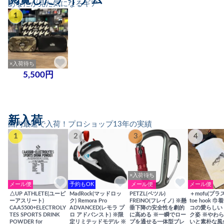
閲覧したアイテム
あなたが見た気になるギア
1
×入荷待ち
5,500円
新入荷
国内最速で入荷！プロショップ13年の実績
1
2
3
4
×入荷待ち
メール便
予約もOK
メール便
メール便
△UP ATHLETE(ユーピ
MadRock(マッドロッ
PETZL(ペツル)
＋mofu(プラ
ーアスリート)
ク) Remora Pro
FREINO(フレイノ) ※懸
toe hook 
CAA5500+ELECTROLY
ADVANCED(レモラ プ
垂下降の安全性を劇的
コの愛らしい
TES SPORTS DRINK
ロ アドバンスト) ※限
に高める ※一瞬でロー
ク姿 ※やわ
POWDER for
定リミテッドモデル ※
プを通せる一体型ブレ
いと素朴な風