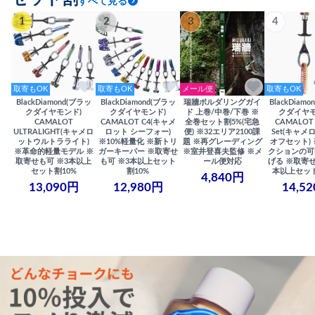
すべて見る
1
2
3
4
取寄もOK
取寄もOK
メール便
取寄もOK
BlackDiamond(ブラッ
BlackDiamond(ブラッ
瑞牆ボルダリングガイ
BlackDiam
クダイヤモンド)
クダイヤモンド)
ド 上巻/中巻/下巻 ※
クダイヤモ
CAMALOT
CAMALOT C4(キャメ
全巻セット割5%(宅急
CAMALOT 
ULTRALIGHT(キャメロ
ロット シーフォー)
便) ※32エリア2100課
Set(キャメロ
ットウルトラライト)
※10%軽量化 ※新トリ
題 ※再グレーディング
オフセット)
※革命的軽量モデル ※
ガーキーパー ※取寄せ
※室井登喜夫監修 ※メ
クションの可
取寄せも可 ※3本以上
も可 ※3本以上セット
ール便対応
げる ※取寄せ
セット割10%
割10%
本以上セット
4,840円
13,090円
12,980円
14,5