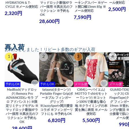
HYDRATION & T-
マッドロック最強XFラ
ーキングスパー ※ゲー
ール便対応
CYCLE ※メール便対応
バー採用 ※異次元のフ
ト開口幅15mm 85g ※
2,500円
リクション ※予約も
メール便対応
2,320円
OK
7,590円
28,600円
再入荷
お待たせしました！リピート多数のギアが入荷
1
2
3
4
予約もOK
予約もOK
メール便
メール便
MadRock(マッドロッ
tataanz(タターンツ)
CXM(シーバイエム)
GUARD-TE
ク) Remora Pro
Portable Finger Grip(ポ
MOTTO T-shirt(モット
ックス) Cli
ADVANCED(レモラ プ
ータブル フィンガー
ー Tシャツ) ※コット
FingerTap
ロ アドバンスト) ※限
グリップ)
ン100%で最適な着心
グ フィンガー
定リミテッドモデル ※
※JazzySport×関川愛音
地 ※クライミングの本
19mm ※登
マッドロック最強XFラ
コラボ ※フィンガーリ
質を胸に表現 ※メール
ングが復活 
バー採用 ※異次元のフ
フトにも ※予約もOK
便対応
士接着で肌に
リクション ※予約も
メール便
6,820円
5,500円
OK
990
28,600円