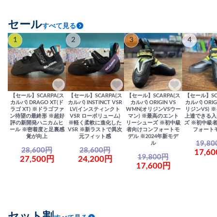
セール
すべて見る
1
2
3
4
【セール】SCARPA(ス
【セール】SCARPA(ス
【セール】SCARPA(ス
【セール】SC
カルパ) DRAGO XT(ド
カルパ) INSTINCT VSR
カルパ) ORIGIN VS
カルパ) ORIG
ラゴ XT) ※ドラゴファ
LV(インスティンクト
WMN(オリジンVSウー
リジンVS) 
ン待望の最終形 ※超好
VSR ローボリューム)
マン) ※最高のエント
上達できる入
評の新開発ハニカムヒ
※軽く柔軟に進化した
リーシューズ ※初中級
ズ ※初中級
ール ※密着度と足裏感
VSR ※新ラストで異次
者向けコンフォートモ
フォート
覚が向上
元フィット感
デル ※2024年新モデ
19,8
ル
28,600円
28,600円
17,6
19,800円
27,500円
24,200円
17,600円
セット割