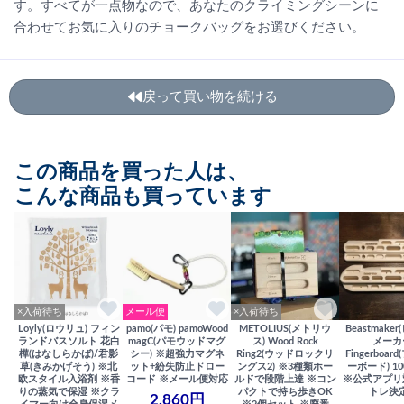
す。すべてが一点物なので、あなたのクライミングシーンに
合わせてお気に入りのチョークバッグをお選びください。
戻って買い物を続ける
この商品を買った人は、
こんな商品も買っています
×入荷待ち
メール便
×入荷待ち
Loyly(ロウリュ) フィン
pamo(パモ) pamoWood
METOLIUS(メトリウ
Beastmake
ランドバスソルト 花白
magC(パモウッドマグ
ス) Wood Rock
メーカ
樺(はなしらかば)/君影
シー) ※超強力マグネ
Ring2(ウッドロックリ
Fingerboa
草(きみかげそう) ※北
ット+紛失防止ドロー
ングス2) ※3種類ホー
ーボード) 100
欧スタイル入浴剤 ※香
コード ※メール便対応
ルドで段階上達 ※コン
※公式アプリ
りの蒸気で保湿 ※クラ
パクトで持ち歩きOK
トレ決
2,860円