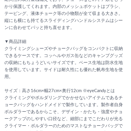
かり保護してくれます。内部のメッシュポケットはブラシ、
テーピング、液体チョーク等の小物類が全て収まる大きさ。
縦にも横にも持てるスライディングハンドルシステムはシー
ンに合わせてパッと持ち直せます。
▼商品詳細
クライミングシューズやチョークバッグをコンパクトに収納
できるケースです。コッヘルやガス缶などのキャンプグッズ
の収納にもちょうどいいサイズです。ベース生地は防水生地
を使用しています。サイドは耐久性にも優れた帆布生地を使
用。
サイズ：高さ16cm×幅27cm×奥行12cm ※eyeCandyとは
クライミングやボルダリングでかかせないアイテムであるチ
ョークバッグをハンドメイドで製作しています。製作者自身
ボルダラーであるからこそ、デザイン・かたち・強度やチョ
ークアップのしやすい口径など、細部にまでこだわりが光る
クライマー・ボルダラーのためのマストなチョークバッグで