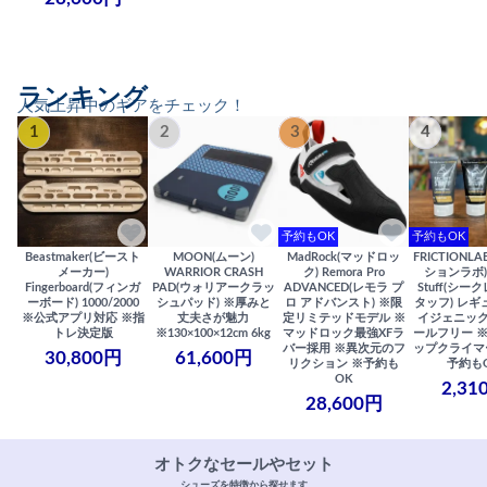
ランキング
人気上昇中のギアをチェック！
1
2
3
4
予約もOK
予約もOK
Beastmaker(ビースト
MOON(ムーン)
MadRock(マッドロッ
FRICTIONL
メーカー)
WARRIOR CRASH
ク) Remora Pro
ションラボ) S
Fingerboard(フィンガ
PAD(ウォリアークラッ
ADVANCED(レモラ プ
Stuff(シー
ーボード) 1000/2000
シュパッド) ※厚みと
ロ アドバンスト) ※限
タッフ) レギ
※公式アプリ対応 ※指
丈夫さが魅力
定リミテッドモデル ※
イジェニック
トレ決定版
※130×100×12cm 6kg
マッドロック最強XFラ
ールフリー 
バー採用 ※異次元のフ
ップクライマ
30,800円
61,600円
リクション ※予約も
予約も
OK
2,31
28,600円
オトクなセールやセット
シューズを特徴から探せます