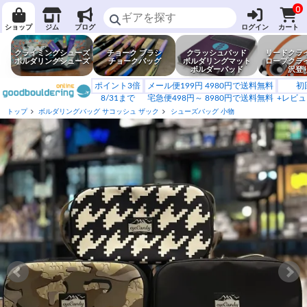
0
ショップ
ジム
ブログ
ログイン
カート
クライミングシューズ
チョーク ブラシ
クラッシュパッド
リードクラ
ボルダリングシューズ
チョークバッグ
ボルダリングマット
ロープクラ
ボルダーパッド
沢登
ポイント3倍
メール便199円 4980円で送料無料
初
8/31まで
宅急便498円～ 8980円で送料無料
+レビュ
トップ
ボルダリングバッグ サコッシュ ザック
シューズバッグ 小物