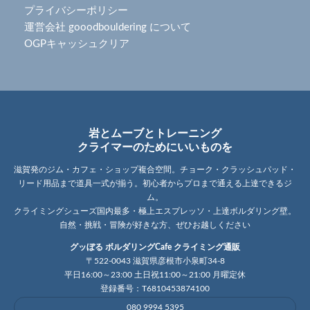
プライバシーポリシー
運営会社 gooodbouldering について
OGPキャッシュクリア
岩とムーブとトレーニング
クライマーのためにいいものを
滋賀発のジム・カフェ・ショップ複合空間。チョーク・クラッシュパッド・
リード用品まで道具一式が揃う。初心者からプロまで通える上達できるジ
ム。
クライミングシューズ国内最多・極上エスプレッソ・上達ボルダリング壁。
自然・挑戦・冒険が好きな方、ぜひお越しください
グッぼる ボルダリングCafe クライミング通販
〒522-0043 滋賀県彦根市小泉町34-8
平日16:00～23:00 土日祝11:00～21:00 月曜定休
登録番号：T6810453874100
080 9994 5395