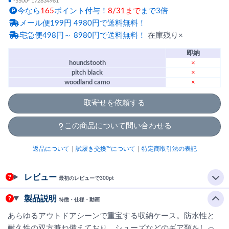
●
-5500- 172834981
今なら
165
ポイント付与！
8/31まで
まで3倍
メール便199円 4980円で送料無料！
宅急便498円～ 8980円で送料無料！
在庫残り×
即納
houndstooth
×
pitch black
×
woodland camo
×
取寄せを依頼する
この商品について問い合わせる
返品について
｜
試履き交換™について
｜
特定商取引法の表記
レビュー
最初のレビューで300pt
製品説明
特徴・仕様・動画
あらゆるアウトドアシーンで重宝する収納ケース。防水性と
耐久性の双方兼ね備えており、シューズなどのギア類をしっ