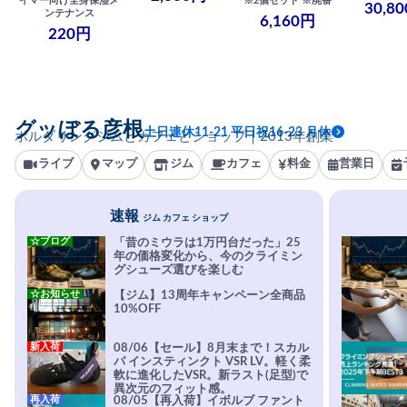
イマー向け全身保湿メ
※2個セット ※廃番
30,8
ンテナンス
6,160円
220円
グッぼる彦根
土日連休11-21 平日祝16-23 月休
ボルダリングジムとカフェとショップ｜2013年創業
ライブ
マップ
ジム
カフェ
料金
営業日
速報
ジム カフェ ショップ
☆ブログ
「昔のミウラは1万円台だった」25
年の価格変化から、今のクライミン
グシューズ選びを楽しむ
☆お知らせ
【ジム】13周年キャンペーン全商品
10%OFF
新入荷
08/06【セール】8月末まで！スカル
パ インスティンクト VSR LV。軽く柔
軟に進化したVSR。新ラスト(足型)で
異次元のフィット感。
再入荷
08/05【再入荷】イボルブ ファント