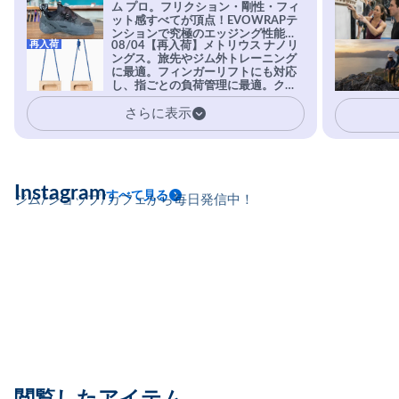
ム プロ。フリクション・剛性・フィ
ット感すべてが頂点！EVOWRAPテ
ンションで究極のエッジング性能を
再入荷
08/04【再入荷】メトリウス ナノリ
実現。進化系ラバーEvo-74はTRAX
ングス。旅先やジム外トレーニング
を凌駕する粘着力で極小ホールドに
に最適。フィンガーリフトにも対応
安心感。
し、指ごとの負荷管理に最適。クラ
イマーの指を本気で鍛えるギア。
さらに表示
Instagram
すべて見る
ジム/ショップ/カフェから毎日発信中！