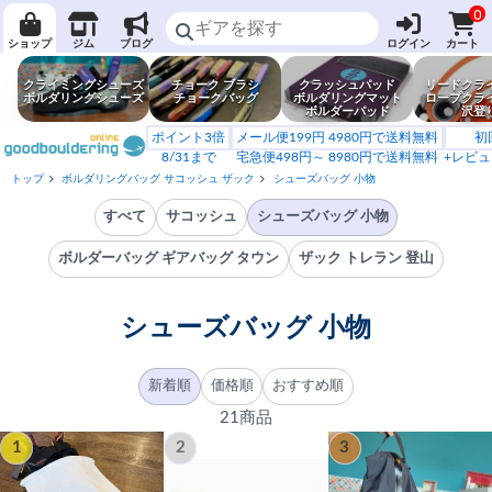
0
ショップ
ジム
ブログ
ログイン
カート
クライミングシューズ
チョーク ブラシ
クラッシュパッド
リードクラ
ボルダリングシューズ
チョークバッグ
ボルダリングマット
ロープクラ
ボルダーパッド
沢登
ポイント3倍
メール便199円 4980円で送料無料
初
8/31まで
宅急便498円～ 8980円で送料無料
+レビュ
トップ
ボルダリングバッグ サコッシュ ザック
シューズバッグ 小物
すべて
サコッシュ
シューズバッグ 小物
ボルダーバッグ ギアバッグ タウン
ザック トレラン 登山
シューズバッグ 小物
新着順
価格順
おすすめ順
21商品
1
2
3