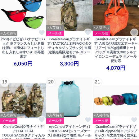
×入荷待ち
×入荷待ち
×入荷待ち
メール便
メール便
i'bbz(イビビゼ) バナナビーバ
GraniteGear(グラナイトギ
GraniteGear(グラナイトギ
ック ※フランスらしい肩掛
ア) TACTICAL ZIPSACK(タク
ア) AIR CARRIER(エアーキャ
け派に ※身体にフィットし
ティカルジップサック) ※指
リアー) ※80g超軽量トート
出し入れしやすい★ ※再販
定販売店限定モデル ※メー
バッグ ※高耐久30Dシルナ
未定
ル便対応
イロンコーデュラ ※メール
便対応
6,050円
3,300円
4,070円
19
20
21
×入荷待ち
×入荷待ち
×入荷待ち
メール便
メール便
メール便
GraniteGear(グラナイトギ
eyeCandy(アイキャンディ)
GraniteGear(グラナイトギ
ア) TACTICAL
SHOES CASE(シューズケー
ア) Air ZippSack(エアジップ
TOUGHSACK(タクティカル
ス) ※便利な巾着型 ※メール
サック) ※丈夫で軽く防水仕