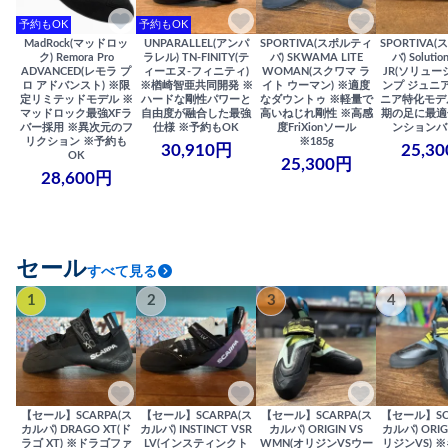
予約もOK
予約もOK
MadRock(マッドロッ
UNPARALLEL(アンパ
SPORTIVA(スポルティ
SPORTIVA
ク) Remora Pro
ラレル) TN-FINITY(テ
バ) SKWAMA LITE
バ) Solutio
ADVANCED(レモラ プ
ィーエヌ-フィニティ)
WOMAN(スクワマ ラ
JR(ソリュー
ロ アドバンスト) ※限
※楢崎智亜共同開発 ※
イト ウーマン) ※適度
ンプ ジュニア
定リミテッドモデル ※
ハードな剛性パワーと
なダウントゥ ※軽量で
ニア特化モデ
マッドロック最強XFラ
自由度が融合した最強
高いねじれ剛性 ※高感
期の足に最適
バー採用 ※異次元のフ
仕様 ※予約もOK
度FriXionソール
ンションバ
リクション ※予約も
※185g
30,910円
25,3
OK
25,300円
28,600円
セール
すべて見る
1
2
3
4
【セール】SCARPA(ス
【セール】SCARPA(ス
【セール】SCARPA(ス
【セール】SC
カルパ) DRAGO XT(ド
カルパ) INSTINCT VSR
カルパ) ORIGIN VS
カルパ) ORIG
ラゴ XT) ※ドラゴファ
LV(インスティンクト
WMN(オリジンVSウー
リジンVS) 