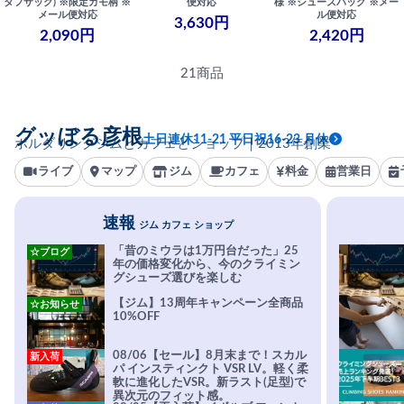
タフサック) ※限定カモ柄 ※
便対応
様 ※シューズバッグ ※メー
メール便対応
ル便対応
3,630円
2,090円
2,420円
21商品
グッぼる彦根
土日連休11-21 平日祝16-23 月休
ボルダリングジムとカフェとショップ｜2013年創業
ライブ
マップ
ジム
カフェ
料金
営業日
速報
ジム カフェ ショップ
「昔のミウラは1万円台だった」25
☆ブログ
年の価格変化から、今のクライミン
グシューズ選びを楽しむ
【ジム】13周年キャンペーン全商品
☆お知らせ
10%OFF
08/06【セール】8月末まで！スカル
新入荷
パ インスティンクト VSR LV。軽く柔
軟に進化したVSR。新ラスト(足型)で
異次元のフィット感。