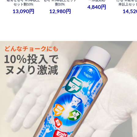
取寄せも可 ※3本以上
も可 ※3本以上セット
ール便対応
げる ※取寄せ
セット割10%
割10%
本以上セット
4,840円
13,090円
12,980円
14,5