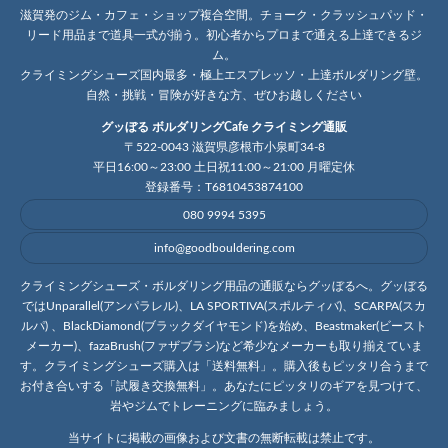
滋賀発のジム・カフェ・ショップ複合空間。チョーク・クラッシュパッド・
リード用品まで道具一式が揃う。初心者からプロまで通える上達できるジ
ム。
クライミングシューズ国内最多・極上エスプレッソ・上達ボルダリング壁。
自然・挑戦・冒険が好きな方、ぜひお越しください
グッぼる ボルダリングCafe クライミング通販
〒522-0043 滋賀県彦根市小泉町34-8
平日16:00～23:00 土日祝11:00～21:00 月曜定休
登録番号：T6810453874100
080 9994 5395
info@goodbouldering.com
クライミングシューズ・ボルダリング用品の通販ならグッぼるへ。グッぼる
ではUnparallel(アンパラレル)、LA SPORTIVA(スポルティバ)、SCARPA(スカ
ルパ) 、BlackDiamond(ブラックダイヤモンド)を始め、Beastmaker(ビースト
メーカー)、fazaBrush(ファザブラシ)など希少なメーカーも取り揃えていま
す。クライミングシューズ購入は「送料無料」。購入後もピッタリ合うまで
お付き合いする「試履き交換無料」。あなたにピッタリのギアを見つけて、
岩やジムでトレーニングに臨みましょう。
当サイトに掲載の画像および文書の無断転載は禁止です。