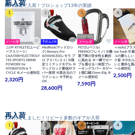
新入荷
国内最速で入荷！プロショップ13年の実績
1
2
3
4
×入荷待ち
メール便
予約もOK
メール便
メール便
△UP ATHLETE(ユーピ
MadRock(マッドロッ
PETZL(ペツル)
＋mofu(プラ
ーアスリート)
ク) Remora Pro
FREINO(フレイノ) ※懸
toe hook 
CAA5500+ELECTROLY
ADVANCED(レモラ プ
垂下降の安全性を劇的
コの愛らしい
TES SPORTS DRINK
ロ アドバンスト) ※限
に高める ※一瞬でロー
ク姿 ※やわ
POWDER for
定リミテッドモデル ※
プを通せる一体型ブレ
いと素朴な風
HYDRATION & T-
マッドロック最強XFラ
ーキングスパー ※ゲー
ール便対応
CYCLE ※メール便対応
バー採用 ※異次元のフ
ト開口幅15mm 85g ※
2,500円
リクション ※予約も
メール便対応
2,320円
OK
7,590円
28,600円
再入荷
お待たせしました！リピート多数のギアが入荷
1
2
3
4