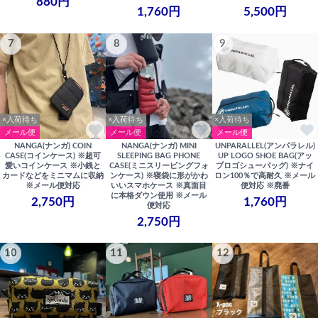
880円
1,760円
5,500円
7
8
9
×入荷待ち
×入荷待ち
×入荷待ち
メール便
メール便
メール便
NANGA(ナンガ) COIN
NANGA(ナンガ) MINI
UNPARALLEL(アンパラレル)
CASE(コインケース) ※超可
SLEEPING BAG PHONE
UP LOGO SHOE BAG(アッ
愛いコインケース ※小銭と
CASE(ミニスリーピングフォ
プロゴシューバッグ) ※ナイ
カードなどをミニマムに収納
ンケース) ※寝袋に形がかわ
ロン100％で高耐久 ※メール
※メール便対応
いいスマホケース ※真面目
便対応 ※廃番
に本格ダウン使用 ※メール
2,750円
1,760円
便対応
2,750円
10
11
12