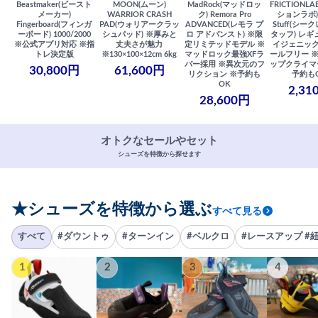
Beastmaker(ビースト
MOON(ムーン)
MadRock(マッドロッ
FRICTIONL
メーカー)
WARRIOR CRASH
ク) Remora Pro
ションラボ) S
Fingerboard(フィンガ
PAD(ウォリアークラッ
ADVANCED(レモラ プ
Stuff(シー
ーボード) 1000/2000
シュパッド) ※厚みと
ロ アドバンスト) ※限
タッフ) レギ
※公式アプリ対応 ※指
丈夫さが魅力
定リミテッドモデル ※
イジェニック
トレ決定版
※130×100×12cm 6kg
マッドロック最強XFラ
ールフリー 
バー採用 ※異次元のフ
ップクライマ
30,800円
61,600円
リクション ※予約も
予約も
OK
2,31
28,600円
オトクなセールやセット
シューズを特徴から探せます
★シューズを特徴から選ぶ
すべて見る
すべて
#ダウントゥ
#ターンイン
#ベルクロ
#レースアップ #
1
2
3
4