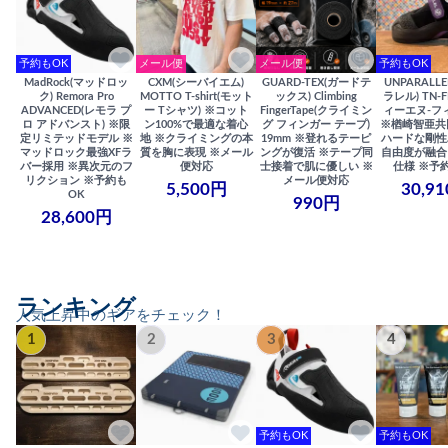
予約もOK
メール便
メール便
予約もOK
MadRock(マッドロッ
CXM(シーバイエム)
GUARD-TEX(ガードテ
UNPARALL
ク) Remora Pro
MOTTO T-shirt(モット
ックス) Climbing
ラレル) TN-F
ADVANCED(レモラ プ
ー Tシャツ) ※コット
FingerTape(クライミン
ィーエヌ-フ
ロ アドバンスト) ※限
ン100%で最適な着心
グ フィンガー テープ)
※楢崎智亜共
定リミテッドモデル ※
地 ※クライミングの本
19mm ※登れるテーピ
ハードな剛性
マッドロック最強XFラ
質を胸に表現 ※メール
ングが復活 ※テープ同
自由度が融合
バー採用 ※異次元のフ
便対応
士接着で肌に優しい ※
仕様 ※予
リクション ※予約も
メール便対応
5,500円
30,9
OK
990円
28,600円
ランキング
人気上昇中のギアをチェック！
1
2
3
4
予約もOK
予約もOK