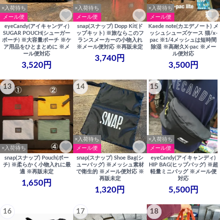
×入荷待ち
×入荷待ち
×入荷待ち
メール便
メール便
メール便
eyeCandy(アイキャンディ)
snap(スナップ) Dopp Kit(ド
Kaede note(カエデノート) メ
SUGAR POUCH(シューガー
ップキット) ※旅ならこのフ
ッシュシューズケース 猫/x-
ポーチ) ※大容量ポーチ ※ケ
ランスメーカーの小物入れ
pac ※1/4メッシュは短時間
ア用品をひとまとめに ※メ
※メール便対応 ※再販未定
除湿 ※高耐久X-pac ※メー
ール便対応
ル便対応
3,740円
3,520円
3,500円
13
14
15
×入荷待ち
×入荷待ち
×入荷待ち
メール便
メール便
snap(スナップ) Pouch(ポー
snap(スナップ) Shoe Bag(シ
eyeCandy(アイキャンディ)
チ) ※柔らかく小物入れに最
ューバッグ) ※メッシュ素材
HIP BAG(ヒップバッグ) ※超
適 ※再販未定
で衛生的 ※メール便対応 ※
軽量ミニバッグ ※メール便
再販未定
対応
1,650円
1,320円
5,500円
16
17
18