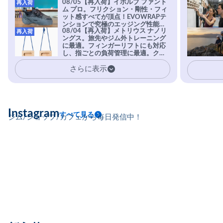
08/05【再入荷】イボルブ ファント
再入荷
ム プロ。フリクション・剛性・フィ
ット感すべてが頂点！EVOWRAPテ
ンションで究極のエッジング性能を
08/04【再入荷】メトリウス ナノリ
再入荷
実現。進化系ラバーEvo-74はTRAX
ングス。旅先やジム外トレーニング
を凌駕する粘着力で極小ホールドに
に最適。フィンガーリフトにも対応
安心感。
し、指ごとの負荷管理に最適。クラ
イマーの指を本気で鍛えるギア。
さらに表示
Instagram
すべて見る
ジム/ショップ/カフェから毎日発信中！