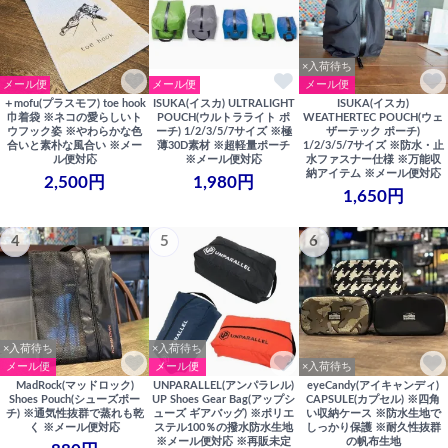
×入荷待ち
メール便
メール便
メール便
＋mofu(プラスモフ) toe hook
ISUKA(イスカ) ULTRALIGHT
ISUKA(イスカ)
巾着袋 ※ネコの愛らしいト
POUCH(ウルトラライト ポ
WEATHERTEC POUCH(ウェ
ウフック姿 ※やわらかな色
ーチ) 1/2/3/5/7サイズ ※極
ザーテック ポーチ)
合いと素朴な風合い ※メー
薄30D素材 ※超軽量ポーチ
1/2/3/5/7サイズ ※防水・止
ル便対応
※メール便対応
水ファスナー仕様 ※万能収
納アイテム ※メール便対応
2,500円
1,980円
1,650円
4
5
6
×入荷待ち
×入荷待ち
メール便
メール便
×入荷待ち
MadRock(マッドロック)
UNPARALLEL(アンパラレル)
eyeCandy(アイキャンディ)
Shoes Pouch(シューズポー
UP Shoes Gear Bag(アップシ
CAPSULE(カプセル) ※四角
チ) ※通気性抜群で蒸れも乾
ューズ ギアバッグ) ※ポリエ
い収納ケース ※防水生地で
く ※メール便対応
ステル100％の撥水防水生地
しっかり保護 ※耐久性抜群
※メール便対応 ※再販未定
の帆布生地