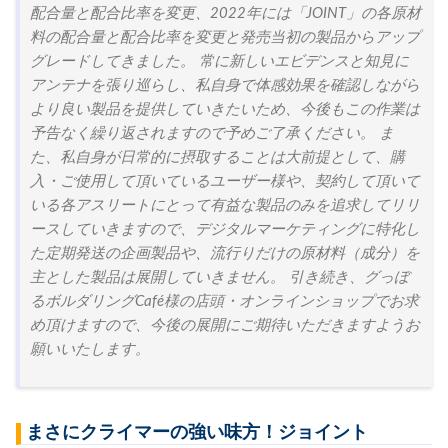
配合量と配合比率を変更、2022年には「JOINT」の各原材
料の配合量と配合比率を変更と発売当初の製品からアップ
グレードしてきました。 常に新しいエビデンスと知見に
アンテナを張り巡らし、私自身で体感効果を確認しながら
より良い製品を提供していきたいため、今後もこの作業は
予告なく繰り返されますので予めご了承ください。 ま
た、私自身が日常的に摂取することは大前提として、購
入・ご使用して頂いているユーザー様や、契約して頂いて
いる各アスリートにとって有益な製品のみを追求してリリ
ースしていきますので、デジタルマーケティングに特化し
た定期発送の企画製品や、流行りだけの原材料（成分）を
主とした製品は展開していきません。 引き続き、グっぼ
るボルダリングCafé様の店頭・オンラインショップでお求
め頂けますので、今後の展開にご期待いただきますようお
願いいたします。
まさにクライマーの強い味方！ジョイント