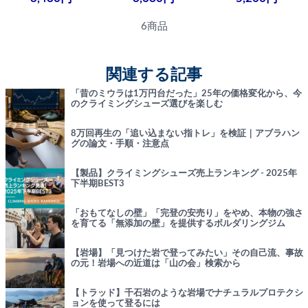
6商品
関連する記事
「昔のミウラは1万円台だった」25年の価格変化から、今
のクライミングシューズ選びを楽しむ
8万回再生の「追い込まない指トレ」を検証｜アブラハン
グの論文・手順・注意点
【製品】クライミングシューズ売上ランキング - 2025年
下半期BEST3
「おもてなしの壁」「完登の安売り」をやめ、本物の強さ
を育てる「無添加の壁」を提供するボルダリングジム
【岩場】「見つけた岩で登ってみたい」その自己流、事故
の元！岩場への近道は「山の会」検索から
【トラッド】千石岩のような岩場でナチュラルプロテクシ
ョンを使って登るには