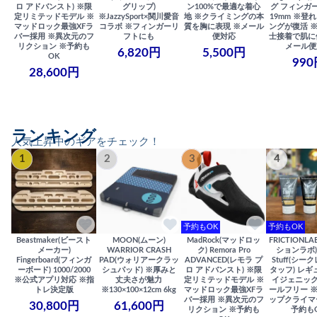
ロ アドバンスト) ※限
グリップ)
ン100%で最適な着心
グ フィンガー
定リミテッドモデル ※
※JazzySport×関川愛音
地 ※クライミングの本
19mm ※登
マッドロック最強XFラ
コラボ ※フィンガーリ
質を胸に表現 ※メール
ングが復活 
バー採用 ※異次元のフ
フトにも
便対応
士接着で肌に
リクション ※予約も
メール便
6,820円
5,500円
OK
990
28,600円
ランキング
人気上昇中のギアをチェック！
1
2
3
4
予約もOK
予約もOK
Beastmaker(ビースト
MOON(ムーン)
MadRock(マッドロッ
FRICTIONL
メーカー)
WARRIOR CRASH
ク) Remora Pro
ションラボ) S
Fingerboard(フィンガ
PAD(ウォリアークラッ
ADVANCED(レモラ プ
Stuff(シー
ーボード) 1000/2000
シュパッド) ※厚みと
ロ アドバンスト) ※限
タッフ) レギ
※公式アプリ対応 ※指
丈夫さが魅力
定リミテッドモデル ※
イジェニック
トレ決定版
※130×100×12cm 6kg
マッドロック最強XFラ
ールフリー 
バー採用 ※異次元のフ
ップクライマ
30,800円
61,600円
リクション ※予約も
予約も