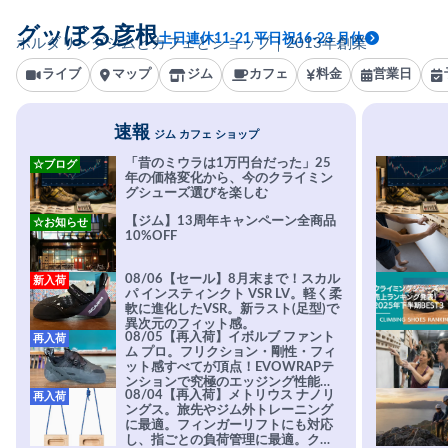
グッぼる彦根
土日連休11-21 平日祝16-23 月休
ボルダリングジムとカフェとショップ｜2013年創業
ライブ
マップ
ジム
カフェ
料金
営業日
速報
ジム カフェ ショップ
「昔のミウラは1万円台だった」25
☆ブログ
年の価格変化から、今のクライミン
グシューズ選びを楽しむ
【ジム】13周年キャンペーン全商品
☆お知らせ
10%OFF
08/06【セール】8月末まで！スカル
新入荷
パ インスティンクト VSR LV。軽く柔
軟に進化したVSR。新ラスト(足型)で
異次元のフィット感。
08/05【再入荷】イボルブ ファント
再入荷
ム プロ。フリクション・剛性・フィ
ット感すべてが頂点！EVOWRAPテ
ンションで究極のエッジング性能を
08/04【再入荷】メトリウス ナノリ
再入荷
実現。進化系ラバーEvo-74はTRAX
ングス。旅先やジム外トレーニング
を凌駕する粘着力で極小ホールドに
に最適。フィンガーリフトにも対応
安心感。
し、指ごとの負荷管理に最適。クラ