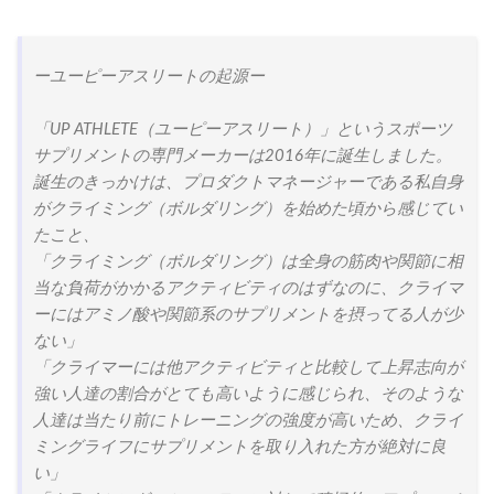
ーユーピーアスリートの起源ー
「UP ATHLETE（ユーピーアスリート）」というスポーツ
サプリメントの専門メーカーは2016年に誕生しました。
誕生のきっかけは、プロダクトマネージャーである私自身
がクライミング（ボルダリング）を始めた頃から感じてい
たこと、
「クライミング（ボルダリング）は全身の筋肉や関節に相
当な負荷がかかるアクティビティのはずなのに、クライマ
ーにはアミノ酸や関節系のサプリメントを摂ってる人が少
ない」
「クライマーには他アクティビティと比較して上昇志向が
強い人達の割合がとても高いように感じられ、そのような
人達は当たり前にトレーニングの強度が高いため、クライ
ミングライフにサプリメントを取り入れた方が絶対に良
い」