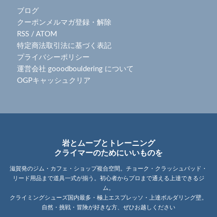
ブログ
クーポンメルマガ登録・解除
RSS
/
ATOM
特定商法取引法に基づく表記
プライバシーポリシー
運営会社 gooodbouldering について
OGPキャッシュクリア
岩とムーブとトレーニング
クライマーのためにいいものを
滋賀発のジム・カフェ・ショップ複合空間。チョーク・クラッシュパッド・
リード用品まで道具一式が揃う。初心者からプロまで通える上達できるジ
ム。
クライミングシューズ国内最多・極上エスプレッソ・上達ボルダリング壁。
自然・挑戦・冒険が好きな方、ぜひお越しください