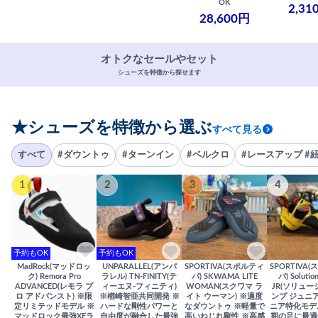
OK
2,31
28,600円
オトクなセールやセット
シューズを特徴から探せます
★シューズを特徴から選ぶ
すべて見る
すべて
#ダウントゥ
#ターンイン
#ベルクロ
#レースアップ #
1
2
3
4
予約もOK
予約もOK
MadRock(マッドロッ
UNPARALLEL(アンパ
SPORTIVA(スポルティ
SPORTIVA
ク) Remora Pro
ラレル) TN-FINITY(テ
バ) SKWAMA LITE
バ) Solutio
ADVANCED(レモラ プ
ィーエヌ-フィニティ)
WOMAN(スクワマ ラ
JR(ソリュー
ロ アドバンスト) ※限
※楢崎智亜共同開発 ※
イト ウーマン) ※適度
ンプ ジュニア
定リミテッドモデル ※
ハードな剛性パワーと
なダウントゥ ※軽量で
ニア特化モデ
マッドロック最強XFラ
自由度が融合した最強
高いねじれ剛性 ※高感
期の足に最適