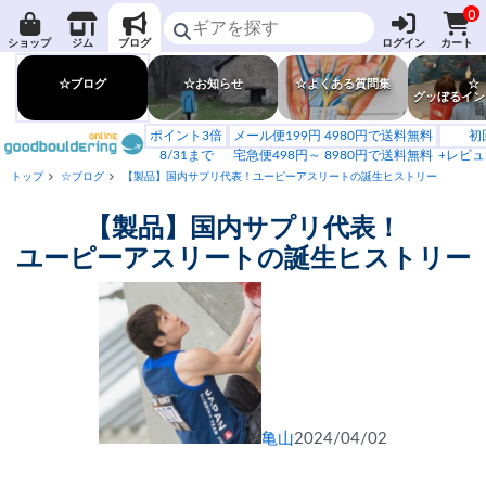
0
ショップ
ジム
ブログ
ログイン
カート
☆ブログ
☆お知らせ
☆よくある質問集
☆
グッぼるイン
ポイント3倍
メール便199円 4980円で送料無料
初
8/31まで
宅急便498円～ 8980円で送料無料
+レビュ
トップ
☆ブログ
【製品】国内サプリ代表！ユーピーアスリートの誕生ヒストリー
【製品】国内サプリ代表！
ユーピーアスリートの誕生ヒストリー
亀山
2024/04/02