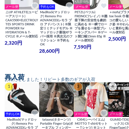
×入荷待ち
メール便
予約もOK
メール便
メール便
△UP ATHLETE(ユーピ
MadRock(マッドロッ
PETZL(ペツル)
＋mofu(プラ
ーアスリート)
ク) Remora Pro
FREINO(フレイノ) ※懸
toe hook 
CAA5500+ELECTROLY
ADVANCED(レモラ プ
垂下降の安全性を劇的
コの愛らしい
TES SPORTS DRINK
ロ アドバンスト) ※限
に高める ※一瞬でロー
ク姿 ※やわ
POWDER for
定リミテッドモデル ※
プを通せる一体型ブレ
いと素朴な風
HYDRATION & T-
マッドロック最強XFラ
ーキングスパー ※ゲー
ール便対応
CYCLE ※メール便対応
バー採用 ※異次元のフ
ト開口幅15mm 85g ※
2,500円
リクション ※予約も
メール便対応
2,320円
OK
7,590円
28,600円
再入荷
お待たせしました！リピート多数のギアが入荷
1
2
3
4
予約もOK
メール便
メール便
MadRock(マッドロッ
tataanz(タターンツ)
CXM(シーバイエム)
GUARD-TE
ク) Remora Pro
Portable Finger Grip(ポ
MOTTO T-shirt(モット
ックス) Cli
ADVANCED(レモラ プ
ータブル フィンガー
ー Tシャツ) ※コット
FingerTap