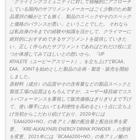
「クライミングコミュニティに対して積極的にアプローチ
している国内のサプリメントメーカーはごく少数のため製
品選択の幅がとても狭く、製品のスペックやそのスペック
と価格のバランスが悪い」ということでした。 それなら
ば私自身の今までの経験や知識を活かして、クライマーに
絶対的におすすめできるサプリメントを提供していきた
い、正しく作られたサプリメントであればどれだけ役に立
つか体感してみてほしいとの想いから、「UP
ATHLETE（ユーピーアスリート）」を立ち上げてBCAA、
EAA、JOINTを始めとした製品の企画・製造・販売を開始
しました。
原材料（成分）の品質やその含有量などの製品スペックと
製造工場の品質はもちろんですが、ユーザー様目線でコス
トパフォーマンスを重視して販売価格はぎりぎりまで下げ
て、使い勝手においても利便性を高めるという点に立ち上
げ当初からこだわり続けており、2020年には
「EAA6200+NO」の各アミノ酸の配合量と配合比率を変
更、「KRE-ALKALYN(R) ENERGY DRINK POWDER 」の形状
を変更、2021年には「BCAA6200+NO」の各アミノ酸の