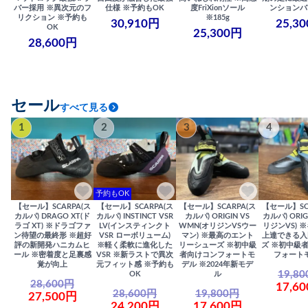
バー採用 ※異次元のフ
仕様 ※予約もOK
度FriXionソール
ンションバ
リクション ※予約も
※185g
30,910円
25,3
OK
25,300円
28,600円
セール
すべて見る
1
2
3
4
予約もOK
【セール】SCARPA(ス
【セール】SCARPA(ス
【セール】SCARPA(ス
【セール】SC
カルパ) DRAGO XT(ド
カルパ) INSTINCT VSR
カルパ) ORIGIN VS
カルパ) ORIG
ラゴ XT) ※ドラゴファ
LV(インスティンクト
WMN(オリジンVSウー
リジンVS) 
ン待望の最終形 ※超好
VSR ローボリューム)
マン) ※最高のエント
上達できる入
評の新開発ハニカムヒ
※軽く柔軟に進化した
リーシューズ ※初中級
ズ ※初中級
ール ※密着度と足裏感
VSR ※新ラストで異次
者向けコンフォートモ
フォート
覚が向上
元フィット感 ※予約も
デル ※2024年新モデ
19,8
OK
ル
28,600円
17,6
28,600円
19,800円
27,500円
24,200円
17,600円