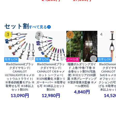
セット割
すべて見る
1
2
3
4
取寄もOK
取寄もOK
メール便
取寄もOK
BlackDiamond(ブラッ
BlackDiamond(ブラッ
瑞牆ボルダリングガイ
BlackDiam
クダイヤモンド)
クダイヤモンド)
ド 上巻/中巻/下巻 ※
クダイヤモ
CAMALOT
CAMALOT C4(キャメ
全巻セット割5%(宅急
CAMALOT 
ULTRALIGHT(キャメロ
ロット シーフォー)
便) ※32エリア2100課
Set(キャメロ
ットウルトラライト)
※10%軽量化 ※新トリ
題 ※再グレーディング
オフセット)
※革命的軽量モデル ※
ガーキーパー ※取寄せ
※室井登喜夫監修 ※メ
クションの可
取寄せも可 ※3本以上
も可 ※3本以上セット
ール便対応
げる ※取寄せ
セット割10%
割10%
本以上セット
4,840円
13,090円
12,980円
14,5