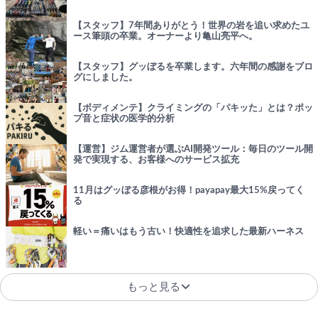
【スタッフ】7年間ありがとう！世界の岩を追い求めたユ
ース筆頭の卒業。オーナーより亀山亮平へ。
【スタッフ】グッぼるを卒業します。六年間の感謝をブロ
グにしました。
【ボディメンテ】クライミングの「パキッた」とは？ポッ
プ音と症状の医学的分析
【運営】ジム運営者が選ぶAI開発ツール：毎日のツール開
発で実現する、お客様へのサービス拡充
11月はグッぼる彦根がお得！payapay最大15%戻ってく
る
軽い＝痛いはもう古い！快適性を追求した最新ハーネス
もっと見る