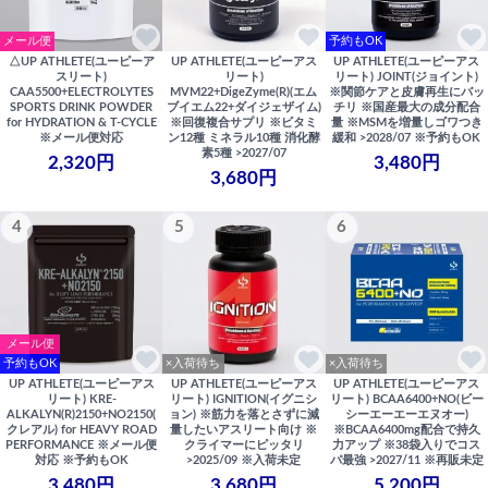
メール便
予約もOK
△UP ATHLETE(ユーピーア
UP ATHLETE(ユーピーアス
UP ATHLETE(ユーピーアス
スリート)
リート)
リート) JOINT(ジョイント)
CAA5500+ELECTROLYTES
MVM22+DigeZyme(R)(エム
※関節ケアと皮膚再生にバッ
SPORTS DRINK POWDER
ブイエム22+ダイジェザイム)
チリ ※国産最大の成分配合
for HYDRATION & T-CYCLE
※回復複合サプリ ※ビタミ
量 ※MSMを増量しゴワつき
※メール便対応
ン12種 ミネラル10種 消化酵
緩和 >2028/07 ※予約もOK
素5種 >2027/07
2,320円
3,480円
3,680円
4
5
6
メール便
予約もOK
×入荷待ち
×入荷待ち
UP ATHLETE(ユーピーアス
UP ATHLETE(ユーピーアス
UP ATHLETE(ユーピーアス
リート) KRE-
リート) IGNITION(イグニシ
リート) BCAA6400+NO(ビー
ALKALYN(R)2150+NO2150(
ョン) ※筋力を落とさずに減
シーエーエーエヌオー)
クレアル) for HEAVY ROAD
量したいアスリート向け ※
※BCAA6400mg配合で持久
PERFORMANCE ※メール便
クライマーにピッタリ
力アップ ※38袋入りでコス
対応 ※予約もOK
>2025/09 ※入荷未定
パ最強 >2027/11 ※再販未定
3,480円
3,680円
5,200円