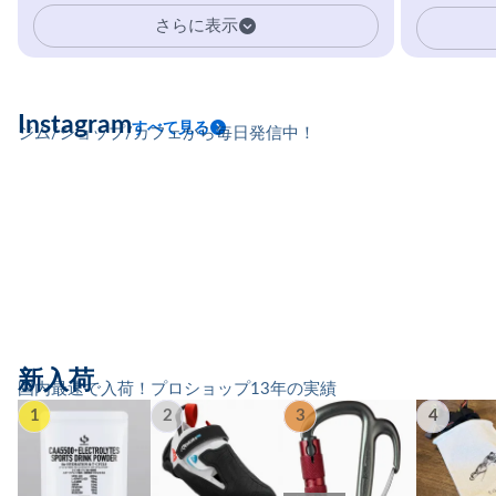
イマーの指を本気で鍛えるギア。
さらに表示
Instagram
すべて見る
ジム/ショップ/カフェから毎日発信中！
新入荷
国内最速で入荷！プロショップ13年の実績
1
2
3
4