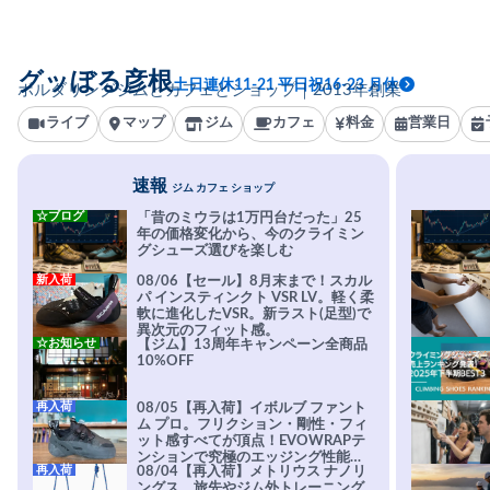
グッぼる彦根
土日連休11-21 平日祝16-23 月休
ボルダリングジムとカフェとショップ｜2013年創業
ライブ
マップ
ジム
カフェ
料金
営業日
速報
ジム カフェ ショップ
☆ブログ
「昔のミウラは1万円台だった」25
年の価格変化から、今のクライミン
グシューズ選びを楽しむ
新入荷
08/06【セール】8月末まで！スカル
パ インスティンクト VSR LV。軽く柔
軟に進化したVSR。新ラスト(足型)で
異次元のフィット感。
☆お知らせ
【ジム】13周年キャンペーン全商品
10%OFF
再入荷
08/05【再入荷】イボルブ ファント
ム プロ。フリクション・剛性・フィ
ット感すべてが頂点！EVOWRAPテ
ンションで究極のエッジング性能を
再入荷
08/04【再入荷】メトリウス ナノリ
実現。進化系ラバーEvo-74はTRAX
ングス。旅先やジム外トレーニング