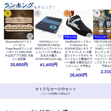
ランキング
人気上昇中のギアをチェック！
1
2
3
4
予約もOK
予約もOK
Beastmaker(ビースト
MOON(ムーン)
MadRock(マッドロッ
FRICTIONL
メーカー)
WARRIOR CRASH
ク) Remora Pro
ションラボ) S
Fingerboard(フィンガ
PAD(ウォリアークラッ
ADVANCED(レモラ プ
Stuff(シー
ーボード) 1000/2000
シュパッド) ※厚みと
ロ アドバンスト) ※限
タッフ) レギ
※公式アプリ対応 ※指
丈夫さが魅力
定リミテッドモデル ※
イジェニック
トレ決定版
※130×100×12cm 6kg
マッドロック最強XFラ
ールフリー 
バー採用 ※異次元のフ
ップクライマ
30,800円
61,600円
リクション ※予約も
予約も
OK
2,31
28,600円
オトクなセールやセット
シューズを特徴から探せます