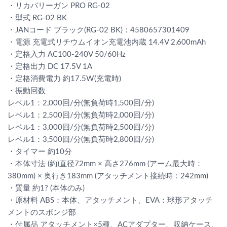
・リカバリーガン PRO RG-02
・型式 RG-02 BK
・JANコード ブラック(RG-02 BK)：4580657301409
・電源 充電式リチウムイオン充電池内蔵 14.4V 2,600mAh
・定格入力 AC100-240V 50/60Hz
・定格出力 DC 17.5V 1A
・定格消費電力 約17.5W(充電時)
・振動回数
レベル1：2,000回/分(無負荷時1,500回/分)
レベル1：2,500回/分(無負荷時2,000回/分)
レベル1：3,000回/分(無負荷時2,500回/分)
レベル1：3,500回/分(無負荷時2,800回/分)
・タイマー 約10分
・本体寸法 (約)直径72mm × 高さ276mm (アーム最大時：
380mm) × 奥行き183mm (アタッチメント接続時：242mm)
・質量 約1? (本体のみ)
・原材料 ABS：本体、アタッチメント、EVA：球形アタッチ
メントのスポンジ部
・付属品 アタッチメント×5種、ACアダプター、収納ケース、