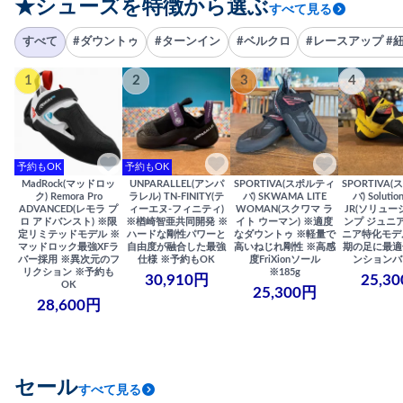
★シューズを特徴から選ぶ
すべて見る
すべて
#ダウントゥ
#ターンイン
#ベルクロ
#レースアップ #
1
2
3
4
予約もOK
予約もOK
MadRock(マッドロッ
UNPARALLEL(アンパ
SPORTIVA(スポルティ
SPORTIVA
ク) Remora Pro
ラレル) TN-FINITY(テ
バ) SKWAMA LITE
バ) Solutio
ADVANCED(レモラ プ
ィーエヌ-フィニティ)
WOMAN(スクワマ ラ
JR(ソリュー
ロ アドバンスト) ※限
※楢崎智亜共同開発 ※
イト ウーマン) ※適度
ンプ ジュニア
定リミテッドモデル ※
ハードな剛性パワーと
なダウントゥ ※軽量で
ニア特化モデ
マッドロック最強XFラ
自由度が融合した最強
高いねじれ剛性 ※高感
期の足に最適
バー採用 ※異次元のフ
仕様 ※予約もOK
度FriXionソール
ンションバ
リクション ※予約も
※185g
30,910円
25,3
OK
25,300円
28,600円
セール
すべて見る