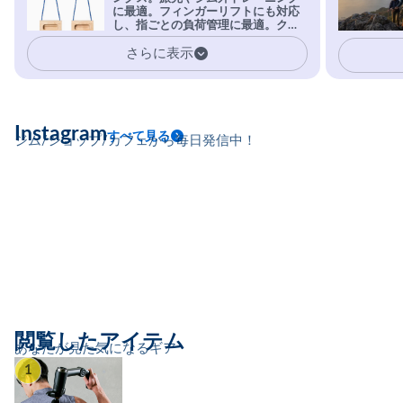
を凌駕する粘着力で極小ホールドに
に最適。フィンガーリフトにも対応
安心感。
し、指ごとの負荷管理に最適。クラ
イマーの指を本気で鍛えるギア。
さらに表示
Instagram
すべて見る
ジム/ショップ/カフェから毎日発信中！
閲覧したアイテム
あなたが見た気になるギア
1