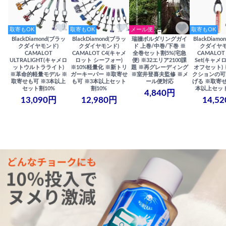
取寄もOK
取寄もOK
メール便
取寄もOK
BlackDiamond(ブラッ
BlackDiamond(ブラッ
瑞牆ボルダリングガイ
BlackDiam
クダイヤモンド)
クダイヤモンド)
ド 上巻/中巻/下巻 ※
クダイヤモ
CAMALOT
CAMALOT C4(キャメ
全巻セット割5%(宅急
CAMALOT 
ULTRALIGHT(キャメロ
ロット シーフォー)
便) ※32エリア2100課
Set(キャメロ
ットウルトラライト)
※10%軽量化 ※新トリ
題 ※再グレーディング
オフセット)
※革命的軽量モデル ※
ガーキーパー ※取寄せ
※室井登喜夫監修 ※メ
クションの可
取寄せも可 ※3本以上
も可 ※3本以上セット
ール便対応
げる ※取寄せ
セット割10%
割10%
本以上セット
4,840円
13,090円
12,980円
14,5