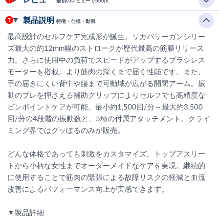
最初のレビューで300pt
製品説明
特徴・仕様・動画
最高設計のセルフケア完成形が誕生。リカバリーガンシリー
ズ最大の約12mm幅のストロークが歴代最高の筋膜リリース
力。さらに使用中の負荷でスピードがアップするブラシレス
モーターを搭載。より筋肉の深くまで届く性能です。また、
手の届きにくい背中や腰まで可動域が広がる開閉アーム。振
動のブレを押さえる補助グリップによりセルフでも高精度な
ピンポイントケアが可能。最小約1,500回/分～最大約3,500
回/分の4段階の振動数と、5種の付属アタッチメント。クライ
ミング界ではグッぼるのみが販売。
どんな体格であっても刺激をカスタマイズ。トップアスリー
トから小柄な女性までオーダーメイドなケアを実現。継続的
に使用することで筋肉の緊張による故障リスクの軽減と血流
改善によるパフォーマンス向上が実感できます。
▼製品詳細