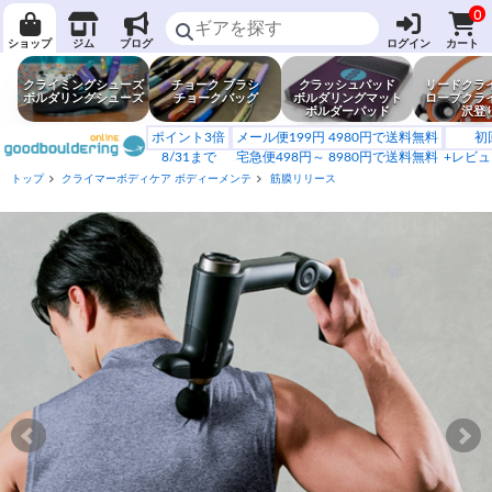
0
ショップ
ジム
ブログ
ログイン
カート
クライミングシューズ
チョーク ブラシ
クラッシュパッド
リードクラ
ボルダリングシューズ
チョークバッグ
ボルダリングマット
ロープクラ
ボルダーパッド
沢登
ポイント3倍
メール便199円 4980円で送料無料
初
8/31まで
宅急便498円～ 8980円で送料無料
+レビュ
トップ
クライマーボディケア ボディーメンテ
筋膜リリース