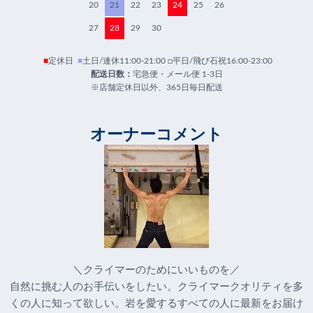
20
21
22
23
24
25
26
27
28
29
30
■
定休日
■
土日/連休11:00-21:00 □平日/飛び石祝16:00-23:00
配送日数：
宅急便・メール便 1-3日
※店舗定休日以外、365日毎日配送
オーナーコメント
＼クライマーのためにいいものを／
自然に挑む人のお手伝いをしたい。クライマークオリティを多
くの人に知って欲しい。岩を愛するすべての人に最新をお届け