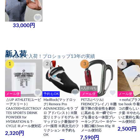
33,000円
新入荷
国内最速で入荷！プロショップ13年の実績
1
2
3
4
×入荷待ち
メール便
予約もOK
メール便
メール便
△UP ATHLETE(ユーピ
MadRock(マッドロッ
PETZL(ペツル)
＋mofu(プラ
ーアスリート)
ク) Remora Pro
FREINO(フレイノ) ※懸
toe hook 
CAA5500+ELECTROLY
ADVANCED(レモラ プ
垂下降の安全性を劇的
コの愛らしい
TES SPORTS DRINK
ロ アドバンスト) ※限
に高める ※一瞬でロー
ク姿 ※やわ
POWDER for
定リミテッドモデル ※
プを通せる一体型ブレ
いと素朴な風
HYDRATION & T-
マッドロック最強XFラ
ーキングスパー ※ゲー
ール便対応
CYCLE ※メール便対応
バー採用 ※異次元のフ
ト開口幅15mm 85g ※
2,500円
リクション ※予約も
メール便対応
2,320円
OK
7,590円