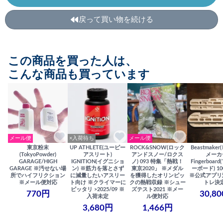
戻って買い物を続ける
この商品を買った人は、
こんな商品も買っています
メール便
×入荷待ち
メール便
東京粉末
UP ATHLETE(ユーピー
ROCK&SNOW(ロック
Beastmake
(TokyoPowder)
アスリート)
アンドスノー/ロクス
メーカ
GARAGE/HIGH
IGNITION(イグニショ
ノ) 093 特集「熱戦！
Fingerboa
GARAGE ※汚せない場
ン) ※筋力を落とさず
東京2020」 ※メダル
ーボード) 100
所でハイフリクション
に減量したいアスリー
を獲得したオリンピッ
※公式アプリ
※メール便対応
ト向け ※クライマーに
クの熱戦収録 ※シュー
トレ決
ピッタリ >2025/09 ※
ズテスト2021 ※メー
770円
30,8
入荷未定
ル便対応
3,680円
1,466円