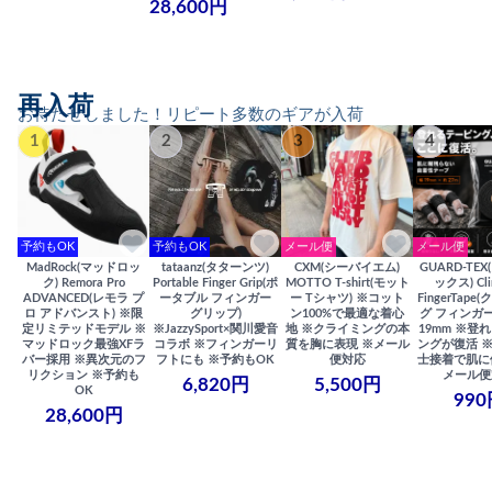
28,600円
再入荷
お待たせしました！リピート多数のギアが入荷
1
2
3
4
予約もOK
予約もOK
メール便
メール便
MadRock(マッドロッ
tataanz(タターンツ)
CXM(シーバイエム)
GUARD-TE
ク) Remora Pro
Portable Finger Grip(ポ
MOTTO T-shirt(モット
ックス) Cli
ADVANCED(レモラ プ
ータブル フィンガー
ー Tシャツ) ※コット
FingerTap
ロ アドバンスト) ※限
グリップ)
ン100%で最適な着心
グ フィンガー
定リミテッドモデル ※
※JazzySport×関川愛音
地 ※クライミングの本
19mm ※登
マッドロック最強XFラ
コラボ ※フィンガーリ
質を胸に表現 ※メール
ングが復活 
バー採用 ※異次元のフ
フトにも ※予約もOK
便対応
士接着で肌に
リクション ※予約も
メール便
6,820円
5,500円
OK
990
28,600円