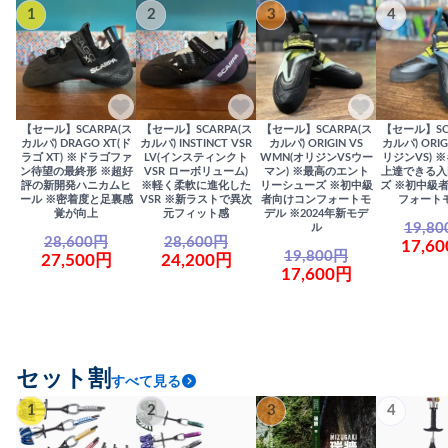
1
2
3
4
【セール】SCARPA(ス
【セール】SCARPA(ス
【セール】SCARPA(ス
【セール】SC
カルパ) DRAGO XT(ド
カルパ) INSTINCT VSR
カルパ) ORIGIN VS
カルパ) ORIG
ラゴ XT) ※ドラゴファ
LV(インスティンクト
WMN(オリジンVSウー
リジンVS) 
ン待望の最終形 ※超好
VSR ローボリューム)
マン) ※最高のエント
上達できる入
評の新開発ハニカムヒ
※軽く柔軟に進化した
リーシューズ ※初中級
ズ ※初中級
ール ※密着度と足裏感
VSR ※新ラストで異次
者向けコンフォートモ
フォート
覚が向上
元フィット感
デル ※2024年新モデ
19,8
ル
28,600円
28,600円
17,6
19,800円
27,500円
24,200円
17,600円
セット割
すべて見る
1
2
3
4