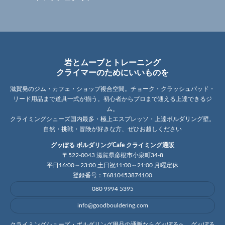
岩とムーブとトレーニング
クライマーのためにいいものを
滋賀発のジム・カフェ・ショップ複合空間。チョーク・クラッシュパッド・
リード用品まで道具一式が揃う。初心者からプロまで通える上達できるジ
ム。
クライミングシューズ国内最多・極上エスプレッソ・上達ボルダリング壁。
自然・挑戦・冒険が好きな方、ぜひお越しください
グッぼる ボルダリングCafe クライミング通販
〒522-0043 滋賀県彦根市小泉町34-8
平日16:00～23:00 土日祝11:00～21:00 月曜定休
登録番号：T6810453874100
080 9994 5395
info@goodbouldering.com
クライミングシューズ・ボルダリング用品の通販ならグッぼるへ。グッぼる