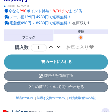
●
-33000- 160922033
今なら
990
ポイント付与！
8/31まで
まで3倍
メール便199円 4980円で送料無料！
宅急便498円～ 8980円で送料無料！
在庫残り1
即納
1
ブラック
お気に入り
購入数
カートに入れる
取寄せを依頼する
この商品について問い合わせる
返品について
｜
試履き交換™について
｜
特定商取引法の表記
レビュー