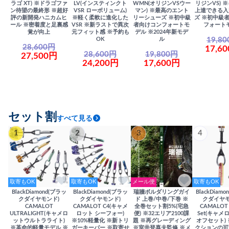
ラゴ XT) ※ドラゴファ
LV(インスティンクト
WMN(オリジンVSウー
リジンVS) 
ン待望の最終形 ※超好
VSR ローボリューム)
マン) ※最高のエント
上達できる入
評の新開発ハニカムヒ
※軽く柔軟に進化した
リーシューズ ※初中級
ズ ※初中級
ール ※密着度と足裏感
VSR ※新ラストで異次
者向けコンフォートモ
フォート
覚が向上
元フィット感 ※予約も
デル ※2024年新モデ
19,8
OK
ル
28,600円
17,6
28,600円
19,800円
27,500円
24,200円
17,600円
セット割
すべて見る
1
2
3
4
取寄もOK
取寄もOK
メール便
取寄もOK
BlackDiamond(ブラッ
BlackDiamond(ブラッ
瑞牆ボルダリングガイ
BlackDiam
クダイヤモンド)
クダイヤモンド)
ド 上巻/中巻/下巻 ※
クダイヤモ
CAMALOT
CAMALOT C4(キャメ
全巻セット割5%(宅急
CAMALOT 
ULTRALIGHT(キャメロ
ロット シーフォー)
便) ※32エリア2100課
Set(キャメロ
ットウルトラライト)
※10%軽量化 ※新トリ
題 ※再グレーディング
オフセット)
※革命的軽量モデル ※
ガーキーパー ※取寄せ
※室井登喜夫監修 ※メ
クションの可