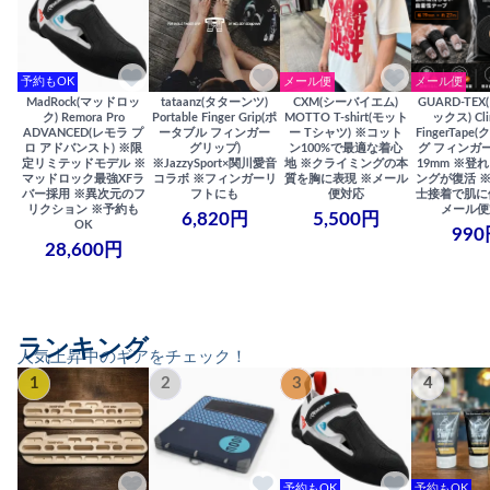
予約もOK
メール便
メール便
MadRock(マッドロッ
tataanz(タターンツ)
CXM(シーバイエム)
GUARD-TE
ク) Remora Pro
Portable Finger Grip(ポ
MOTTO T-shirt(モット
ックス) Cli
ADVANCED(レモラ プ
ータブル フィンガー
ー Tシャツ) ※コット
FingerTap
ロ アドバンスト) ※限
グリップ)
ン100%で最適な着心
グ フィンガー
定リミテッドモデル ※
※JazzySport×関川愛音
地 ※クライミングの本
19mm ※登
マッドロック最強XFラ
コラボ ※フィンガーリ
質を胸に表現 ※メール
ングが復活 
バー採用 ※異次元のフ
フトにも
便対応
士接着で肌に
リクション ※予約も
メール便
6,820円
5,500円
OK
990
28,600円
ランキング
人気上昇中のギアをチェック！
1
2
3
4
予約もOK
予約もOK