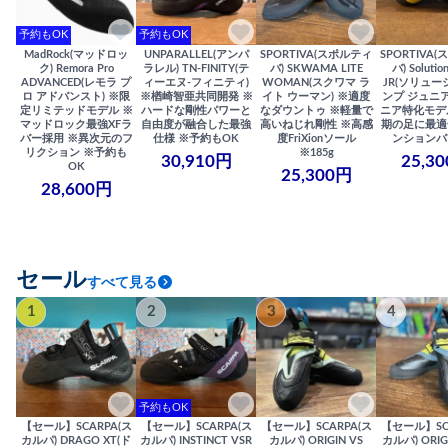
予約もOK
予約もOK
MadRock(マッドロッ
UNPARALLEL(アンパ
SPORTIVA(スポルティ
SPORTIVA
ク) Remora Pro
ラレル) TN-FINITY(テ
バ) SKWAMA LITE
バ) Solutio
ADVANCED(レモラ プ
ィーエヌ-フィニティ)
WOMAN(スクワマ ラ
JR(ソリュー
ロ アドバンスト) ※限
※楢崎智亜共同開発 ※
イト ウーマン) ※適度
ンプ ジュニア
定リミテッドモデル ※
ハードな剛性パワーと
なダウントゥ ※軽量で
ニア特化モデ
マッドロック最強XFラ
自由度が融合した最強
高いねじれ剛性 ※高感
期の足に最適
バー採用 ※異次元のフ
仕様 ※予約もOK
度FriXionソール
ンションバ
リクション ※予約も
※185g
30,910円
25,3
OK
25,300円
28,600円
セール
すべて見る
1
2
3
4
予約もOK
【セール】SCARPA(ス
【セール】SCARPA(ス
【セール】SCARPA(ス
【セール】SC
カルパ) DRAGO XT(ド
カルパ) INSTINCT VSR
カルパ) ORIGIN VS
カルパ) ORIG