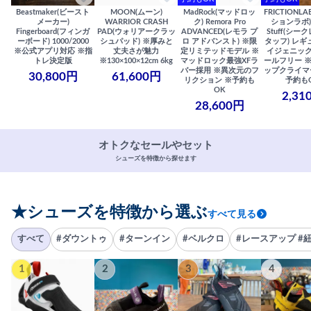
Beastmaker(ビースト
MOON(ムーン)
MadRock(マッドロッ
FRICTIONL
メーカー)
WARRIOR CRASH
ク) Remora Pro
ションラボ) S
Fingerboard(フィンガ
PAD(ウォリアークラッ
ADVANCED(レモラ プ
Stuff(シー
ーボード) 1000/2000
シュパッド) ※厚みと
ロ アドバンスト) ※限
タッフ) レギ
※公式アプリ対応 ※指
丈夫さが魅力
定リミテッドモデル ※
イジェニック
トレ決定版
※130×100×12cm 6kg
マッドロック最強XFラ
ールフリー 
バー採用 ※異次元のフ
ップクライマ
30,800円
61,600円
リクション ※予約も
予約も
OK
2,31
28,600円
オトクなセールやセット
シューズを特徴から探せます
★シューズを特徴から選ぶ
すべて見る
すべて
#ダウントゥ
#ターンイン
#ベルクロ
#レースアップ #
1
2
3
4