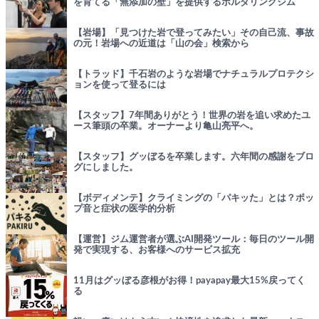
を育てる「無添加の壁」を提供するボルダリングジム
【岩場】「見つけた岩で登ってみたい」その自己流、事故
の元！岩場への近道は「山の会」検索から
【トラッド】千石岩のような岩場でナチュラルプロテクシ
ョンを使って登るには
【スタッフ】7年間ありがとう！世界の岩を追い求めたユ
ース筆頭の卒業。オーナーより亀山亮平へ。
【スタッフ】グッぼるを卒業します。六年間の感謝をブロ
グにしました。
【ボディメンテ】クライミングの「パキッた」とは？ポッ
プ音と症状の医学的分析
【運営】ジム運営者が選ぶAI開発ツール：毎日のツール開
発で実現する、お客様へのサービス拡充
11月はグッぼる彦根がお得！payapay最大15%戻ってく
る