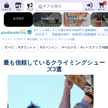
0
ショップ
ジム
ブログ
ログイン
カート
☆ブログ
☆お知らせ
☆よくある質問集
☆
グッぼるイン
ポイント3倍
メール便199円 4980円で送料無料
初
8/31まで
宅急便498円～ 8980円で送料無料
+レビュ
トップ
☆ブログ
最も信頼しているクライミングシューズ3選
すべて
#ダウントゥ
#ターンイン
#ベルクロ
#レースアップ #紐
最も信頼しているクライミングシュー
ズ3選