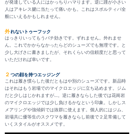
が発達している人にはかっちりハマります。逆に踵が小さい
人はアキレス腱に当たって痛いかも。これはスポルティバ全
般にいえるかもしれません。
外れないトゥーフック
はっきりいってもうバチ効きです。ずれません。外れませ
ん。これでかからなかったらどのシューズでも無理です。と
少し大げさに書きましたが、それくらいの信頼度だと思って
いただければ幸いです。
２つの顔を持つエッジング
これは履き慣らした後だともはや別のシューズです。新品時
はそれはもう岩場でのマイクロエッジに立ち込めます。ジム
だと少しはじかれますが...。逆に履きならした後では花崗岩
のマイクロエッジでは少し負けるかなという印象。しかしス
メアリングや強傾斜では抜群に使えます。個人的にはジム、
岩場共に優等生のスクワマを履きならし前後で２足常備して
いくスタイルがオススメです。