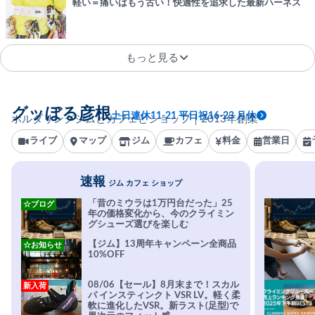
軽い＝痛いはもう古い！快適性を追求した最新ハーネス
もっと見る
グッぼる彦根
土日連休11-21 平日祝16-23 月休
ボルダリングジムとカフェとショップ｜2013年創業
ライブ
マップ
ジム
カフェ
料金
営業日
速報
ジム カフェ ショップ
「昔のミウラは1万円台だった」25
☆ブログ
年の価格変化から、今のクライミン
グシューズ選びを楽しむ
【ジム】13周年キャンペーン全商品
☆お知らせ
10%OFF
08/06【セール】8月末まで！スカル
新入荷
パ インスティンクト VSR LV。軽く柔
軟に進化したVSR。新ラスト(足型)で