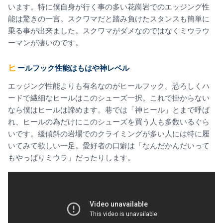
います。特に僕自身が行く事の多い花崗岩でのエッジング性
能は驚きの一言。スクワマだと踏み負けたスタンスも簡単に
乗る事が出来ました。スクワマがダメなのではなくミウラウ
ーマンが凄いのです。
ヒールフック性能はもはや神レベル
エッジング性能よりも有名なのがヒールフック。恐ろしくハ
ードで繊細なヒールはこのシューズ一択。これで掛からない
なら僕はヒールは諦めます。巷では「神ヒール」とまで呼ば
れ、ヒールの為だけにこのシューズを買う人も多数いるぐら
いです。緩傾斜の岩場でのクライミングが多い人には特に履
いてみて欲しい一足。愛好者の口癖は「なんだかんだいって
もやっぱりミウラ」だったりします。