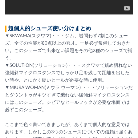
超個人的シューズ使い分けまとめ
▼SKWAMA(スクワマ)・・・ジム、岩問わず7割このシュー
ズ。全ての性能が80点以上の秀才。一足必ず常備しておきた
い。このシューズで出来ない課題をその他2種のシューズで補
う。
▼SOLUTION(ソリューション)・・・スクワマで踏め切れない
強傾斜マイクロスタンスでしっかり足を残して距離を出した
い時や、とにかく硬いヒールが必要な時に使用。
▼MIURA WOMAN(ミウラ ウーマン) ・・・ソリューションだ
とダウントゥがキツすぎて乗れない緩傾斜マイクロスタンス
にはこのシューズ。シビアなヒールフックが必要な場面では
必ずこのシューズ。
ここまで色々書いてきましたが、あくまで個人的な意見では
あります。しかしこの3つのシューズについての信頼は強くあ