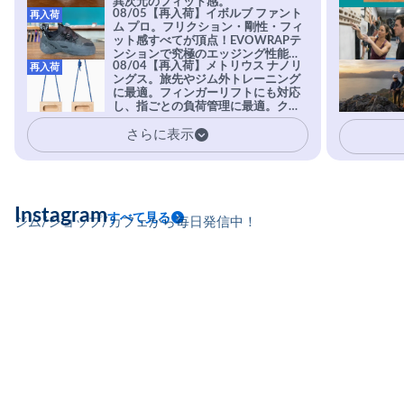
異次元のフィット感。
08/05【再入荷】イボルブ ファント
再入荷
ム プロ。フリクション・剛性・フィ
ット感すべてが頂点！EVOWRAPテ
ンションで究極のエッジング性能を
08/04【再入荷】メトリウス ナノリ
再入荷
実現。進化系ラバーEvo-74はTRAX
ングス。旅先やジム外トレーニング
を凌駕する粘着力で極小ホールドに
に最適。フィンガーリフトにも対応
安心感。
し、指ごとの負荷管理に最適。クラ
イマーの指を本気で鍛えるギア。
さらに表示
Instagram
すべて見る
ジム/ショップ/カフェから毎日発信中！