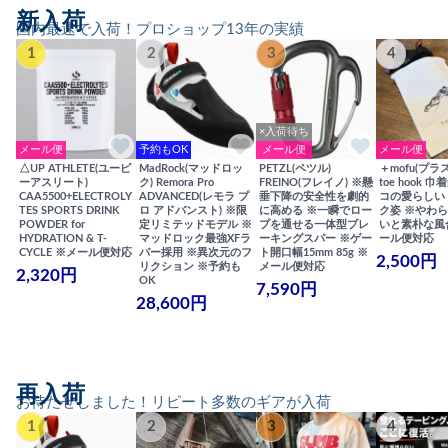
新入荷
国内最速で入荷！プロショップ13年の実績
1
2
3
4
×入荷待ち
メール便
予約もOK
メール便
メール便
△UP ATHLETE(ユーピ
MadRock(マッドロッ
PETZL(ペツル)
＋mofu(プラ
ーアスリート)
ク) Remora Pro
FREINO(フレイノ) ※懸
toe hook 
CAA5500+ELECTROLY
ADVANCED(レモラ プ
垂下降の安全性を劇的
コの愛らしい
TES SPORTS DRINK
ロ アドバンスト) ※限
に高める ※一瞬でロー
ク姿 ※やわ
POWDER for
定リミテッドモデル ※
プを通せる一体型ブレ
いと素朴な風
HYDRATION & T-
マッドロック最強XFラ
ーキングスパー ※ゲー
ール便対応
CYCLE ※メール便対応
バー採用 ※異次元のフ
ト開口幅15mm 85g ※
2,500円
リクション ※予約も
メール便対応
2,320円
OK
7,590円
28,600円
再入荷
お待たせしました！リピート多数のギアが入荷
1
2
3
4