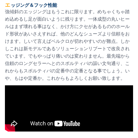
エッジング＆フック性能
強傾斜のエッジングはもうこれに限ります。めちゃくちゃ踏
め込めるし足が面白いように残ります。一体成型の丸いヒー
ルはまず壊れる事はなく、かけ方にクセがあるもののホール
ド形状があいさえすれば、他のどんなシューズより信頼をお
けます。しいて言えばベルクロが切れやすいのが難点。しか
しこれは新モデルであるソリューションリブートで改良され
ています。でもやっぱり痛いのは変わりません。最先端から
信頼のロングセラーへとのスポルティバの謳い文句通り、こ
れからもスポルティバの定番中の定番となる事でしょう。い
や、もはや定番か。これからもよろしくお願い致します。