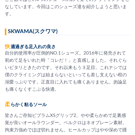
なしています。今回はこのシューズ達を紹介しようと思いま
す。
SKWAMA(スクワマ)
快適過ぎる足入れの良さ
自分的使用率が圧倒的NO.1シューズ。2016年に発売されて
初めて足をいれた時「コレだ！」と直感しました。それぐら
いピタリときたのです。それ以来もう３足目。これナシでは
僕のクライミングは始まらないといっても差し支えない程の
溺愛っぷりです。正直目に入れても痛くありません。勿論足
も痛くなくすこぶる快適。
柔らかく粘るソール
皆さんご存知ビブラムXSグリップ2。やや柔らかめで足裏感
覚が良いオールラウンダー。ベルクロはネオプレーン素材。
拘束力強めでほぼ切れません。ヒールカップはやや深めで踵