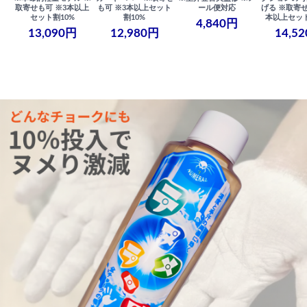
取寄せも可 ※3本以上
も可 ※3本以上セット
ール便対応
げる ※取寄せ
セット割10%
割10%
本以上セット
4,840円
13,090円
12,980円
14,5