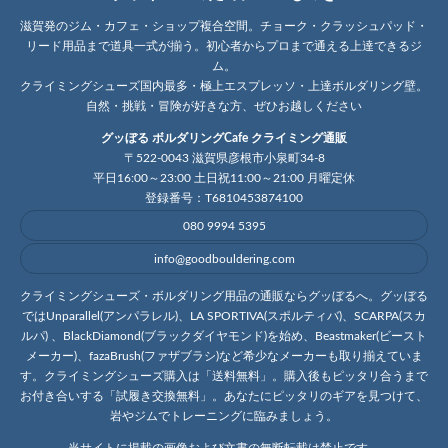
滋賀発のジム・カフェ・ショップ複合空間。チョーク・クラッシュパッド・
リード用品まで道具一式が揃う。初心者からプロまで通える上達できるジ
ム。
クライミングシューズ国内最多・極上エスプレッソ・上達ボルダリング壁。
自然・挑戦・冒険が好きな方、ぜひお越しください
グッぼる ボルダリングCafe クライミング通販
〒522-0043 滋賀県彦根市小泉町34-8
平日16:00～23:00 土日祝11:00～21:00 月曜定休
登録番号：T6810453874100
080 9994 5395
info@goodbouldering.com
クライミングシューズ・ボルダリング用品の通販ならグッぼるへ。グッぼる
ではUnparallel(アンパラレル)、LA SPORTIVA(スポルティバ)、SCARPA(スカ
ルパ) 、BlackDiamond(ブラックダイヤモンド)を始め、Beastmaker(ビースト
メーカー)、fazaBrush(ファザブラシ)など希少なメーカーも取り揃えていま
す。クライミングシューズ購入は「送料無料」。購入後もピッタリ合うまで
お付き合いする「試履き交換無料」。あなたにピッタリのギアを見つけて、
岩やジムでトレーニングに臨みましょう。