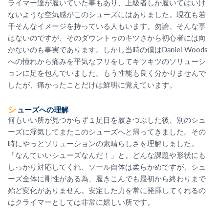
ライマー達が履いていた事もあり、上級者しか履いてはいけ
ないような空気感がこのシューズにはありました。現在も若
干そんなイメージを持っている人もいます。勿論、そんな事
はないのですが、そのダウントゥのキツさから初心者には向
かないのも事実であります。しかし当時の僕はDaniel Woods
への憧れから痛みを平気なフリをしてキツキツのソリューシ
ョンに足を包んでいました。もう性能も良く分かりませんで
したが、痛かったことだけは鮮明に覚えています。
シューズへの理解
何もいい所が見つからず１足目を履きつぶした後、別のシュ
ーズに浮気してまたこのシューズへと帰ってきました。その
時にやっとソリューションの素晴らしさを理解しました。
「なんていいシューズなんだ！」と。どんな課題や形状にも
しっかり対応してくれ、ソール自体は柔らかめですが、シュ
ーズ全体に剛性がある為、履きこんでも最初から終わりまで
殆ど変化がありません。安定した力を常に発揮してくれるの
はクライマーとしては非常に嬉しい所です。