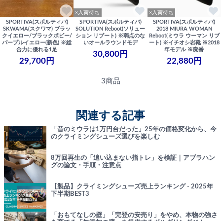
×入荷待ち
×入荷待ち
SPORTIVA(スポルティバ)
SPORTIVA(スポルティバ)
SPORTIVA(スポルティバ)
SKWAMA(スクワマ) ブラッ
SOLUTION Reboot(ソリュー
2018 MIURA WOMAN
クイエロー/ブラックポピー/
ション リブート) ※弱点のな
Reboot(ミウラ ウーマン リブ
パープルイエロー(新色) ※総
いオールラウンドモデ
ート) ※イチオシ岩靴 ※2018
合力に優れる1足
年モデル ※廃番
30,800円
29,700円
22,880円
3商品
関連する記事
「昔のミウラは1万円台だった」25年の価格変化から、今
のクライミングシューズ選びを楽しむ
8万回再生の「追い込まない指トレ」を検証｜アブラハン
グの論文・手順・注意点
【製品】クライミングシューズ売上ランキング - 2025年
下半期BEST3
「おもてなしの壁」「完登の安売り」をやめ、本物の強さ