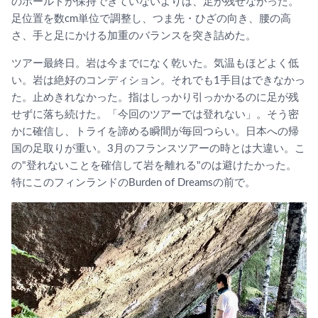
のホールドが保持できていないよりは、足が残せなかった。
足位置を数cm単位で調整し、つま先・ひざの向き、腰の高
さ、手と足にかける加重のバランスを突き詰めた。
ツアー最終日。岩は今までになく乾いた。気温もほどよく低
い。岩は絶好のコンディション。それでも1手目はできなかっ
た。止めきれなかった。指はしっかり引っかかるのに足が残
せずに落ち続けた。「今回のツアーでは登れない」。そう密
かに確信し、トライを諦める瞬間が毎回つらい。日本への帰
国の足取りが重い。3月のフランスツアーの時とは大違い。こ
の"登れないことを確信して岩を離れる"のは避けたかった。
特にこのフィンランドのBurden of Dreamsの前で。