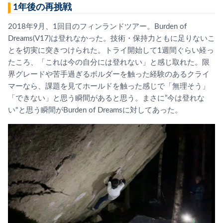
1年後の再挑戦
2018年9月、1回目のフィンランドツアー。Burden of
Dreams(V17)は登れなかった。技術・保持力ともに足りないこ
とを切実に突きつけられた。トライ開始して1週間ぐらい経っ
たころ、「これは今の自分には登れない」と感じ取れた。限
界グレードや苦手過ぎるボルダーを触った経験のあるクライ
マーなら、課題を見てホールドを触った感じで「無理そう」
「できない」と思う瞬間があると思う。まさに”今は登れな
い"と思う瞬間がBurden of Dreamsに対してあった。