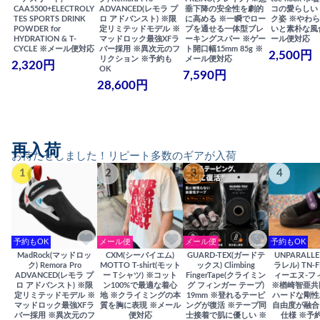
CAA5500+ELECTROLY
ADVANCED(レモラ プ
垂下降の安全性を劇的
コの愛らしい
TES SPORTS DRINK
ロ アドバンスト) ※限
に高める ※一瞬でロー
ク姿 ※やわ
POWDER for
定リミテッドモデル ※
プを通せる一体型ブレ
いと素朴な風
HYDRATION & T-
マッドロック最強XFラ
ーキングスパー ※ゲー
ール便対応
CYCLE ※メール便対応
バー採用 ※異次元のフ
ト開口幅15mm 85g ※
2,500円
リクション ※予約も
メール便対応
2,320円
OK
7,590円
28,600円
再入荷
お待たせしました！リピート多数のギアが入荷
1
2
3
4
予約もOK
メール便
メール便
予約もOK
MadRock(マッドロッ
CXM(シーバイエム)
GUARD-TEX(ガードテ
UNPARALL
ク) Remora Pro
MOTTO T-shirt(モット
ックス) Climbing
ラレル) TN-F
ADVANCED(レモラ プ
ー Tシャツ) ※コット
FingerTape(クライミン
ィーエヌ-フ
ロ アドバンスト) ※限
ン100%で最適な着心
グ フィンガー テープ)
※楢崎智亜共
定リミテッドモデル ※
地 ※クライミングの本
19mm ※登れるテーピ
ハードな剛性
マッドロック最強XFラ
質を胸に表現 ※メール
ングが復活 ※テープ同
自由度が融合
バー採用 ※異次元のフ
便対応
士接着で肌に優しい ※
仕様 ※予