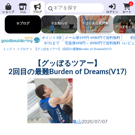
0
ショップ
ジム
ブログ
ログイン
カート
☆ブログ
☆お知らせ
☆よくある質問集
☆
グッぼるイン
ポイント3倍
メール便199円 4980円で送料無料
初
8/31まで
宅急便498円～ 8980円で送料無料
+レビュ
トップ
☆ブログ
【グッぼるツアー】 2回目の最難Burden of Dreams(V17)
【グッぼるツアー】
2回目の最難Burden of Dreams(V17)
亀山
2020/07/07