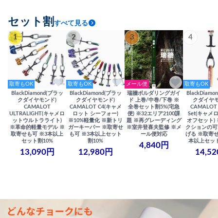
セット割
すべて見る
1
2
3
4
取寄もOK
取寄もOK
メール便
取寄もOK
BlackDiamond(ブラッ
BlackDiamond(ブラッ
瑞牆ボルダリングガイ
BlackDiam
クダイヤモンド)
クダイヤモンド)
ド 上巻/中巻/下巻 ※
クダイヤモ
CAMALOT
CAMALOT C4(キャメ
全巻セット割5%(宅急
CAMALOT 
ULTRALIGHT(キャメロ
ロット シーフォー)
便) ※32エリア2100課
Set(キャメロ
ットウルトラライト)
※10%軽量化 ※新トリ
題 ※再グレーディング
オフセット)
※革命的軽量モデル ※
ガーキーパー ※取寄せ
※室井登喜夫監修 ※メ
クションの可
取寄せも可 ※3本以上
も可 ※3本以上セット
ール便対応
げる ※取寄せ
セット割10%
割10%
本以上セット
4,840円
13,090円
12,980円
14,5