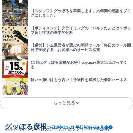
【スタッフ】グッぼるを卒業します。六年間の感謝をブロ
グにしました。
【ボディメンテ】クライミングの「パキッた」とは？ポッ
プ音と症状の医学的分析
【運営】ジム運営者が選ぶAI開発ツール：毎日のツール開
発で実現する、お客様へのサービス拡充
11月はグッぼる彦根がお得！payapay最大15%戻ってく
る
軽い＝痛いはもう古い！快適性を追求した最新ハーネス
もっと見る
グッぼる彦根
土日連休11-21 平日祝16-23 月休
ボルダリングジムとカフェとショップ｜2013年創業