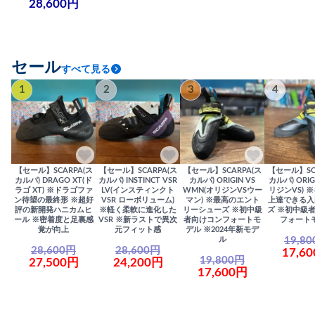
28,600円
セール
すべて見る
1
2
3
4
【セール】SCARPA(ス
【セール】SCARPA(ス
【セール】SCARPA(ス
【セール】SC
カルパ) DRAGO XT(ド
カルパ) INSTINCT VSR
カルパ) ORIGIN VS
カルパ) ORIG
ラゴ XT) ※ドラゴファ
LV(インスティンクト
WMN(オリジンVSウー
リジンVS) 
ン待望の最終形 ※超好
VSR ローボリューム)
マン) ※最高のエント
上達できる入
評の新開発ハニカムヒ
※軽く柔軟に進化した
リーシューズ ※初中級
ズ ※初中級
ール ※密着度と足裏感
VSR ※新ラストで異次
者向けコンフォートモ
フォート
覚が向上
元フィット感
デル ※2024年新モデ
19,8
ル
28,600円
28,600円
17,6
19,800円
27,500円
24,200円
17,600円