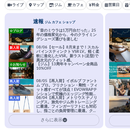
ライブ
マップ
ジム
カフェ
料金
営業日
速報
ジム カフェ ショップ
「昔のミウラは1万円台だった」25
☆ブログ
年の価格変化から、今のクライミン
グシューズ選びを楽しむ
08/06【セール】8月末まで！スカル
新入荷
パ インスティンクト VSR LV。軽く柔
軟に進化したVSR。新ラスト(足型)で
異次元のフィット感。
【ジム】13周年キャンペーン全商品
☆お知らせ
10%OFF
08/05【再入荷】イボルブ ファント
再入荷
ム プロ。フリクション・剛性・フィ
ット感すべてが頂点！EVOWRAPテ
ンションで究極のエッジング性能を
08/04【再入荷】メトリウス ナノリ
再入荷
実現。進化系ラバーEvo-74はTRAX
ングス。旅先やジム外トレーニング
を凌駕する粘着力で極小ホールドに
に最適。フィンガーリフトにも対応
安心感。
し、指ごとの負荷管理に最適。クラ
イマーの指を本気で鍛えるギア。
さらに表示