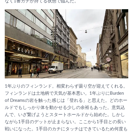
なく1番カチが持てる状態で臨んだ。
1年ぶりのフィンランド。相変わらず曇り空が迎えてくれる。
フィンランドは土地柄で天気が基本悪い。1年ぶりにBurden
of Dreamsの岩を触った感じは「登れる」と思えた。どのホー
ルドでもしっかり体を動かせる少しの余裕もあった。意気込
んで、いざ繋げようとスタートホールドから始めた。しかし
ながら1手目のデットが止まらない。ここから1手目との長い
戦いになった。1手目のカチにタッチはできているため何度も