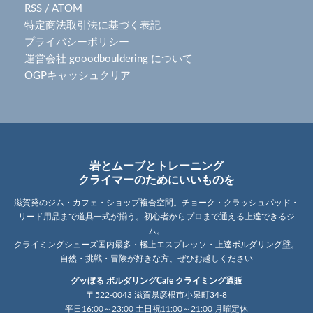
RSS
/
ATOM
特定商法取引法に基づく表記
プライバシーポリシー
運営会社 gooodbouldering について
OGPキャッシュクリア
岩とムーブとトレーニング
クライマーのためにいいものを
滋賀発のジム・カフェ・ショップ複合空間。チョーク・クラッシュパッド・
リード用品まで道具一式が揃う。初心者からプロまで通える上達できるジ
ム。
クライミングシューズ国内最多・極上エスプレッソ・上達ボルダリング壁。
自然・挑戦・冒険が好きな方、ぜひお越しください
グッぼる ボルダリングCafe クライミング通販
〒522-0043 滋賀県彦根市小泉町34-8
平日16:00～23:00 土日祝11:00～21:00 月曜定休