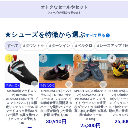
オトクなセールやセット
シューズを特徴から探せます
★シューズを特徴から選ぶ
すべて見る
すべて
#ダウントゥ
#ターンイン
#ベルクロ
#レースアップ #
1
2
3
4
予約もOK
予約もOK
MadRock(マッドロッ
UNPARALLEL(アンパ
SPORTIVA(スポルティ
SPORTIVA
ク) Remora Pro
ラレル) TN-FINITY(テ
バ) SKWAMA LITE
バ) Solutio
ADVANCED(レモラ プ
ィーエヌ-フィニティ)
WOMAN(スクワマ ラ
JR(ソリュー
ロ アドバンスト) ※限
※楢崎智亜共同開発 ※
イト ウーマン) ※適度
ンプ ジュニア
定リミテッドモデル ※
ハードな剛性パワーと
なダウントゥ ※軽量で
ニア特化モデ
マッドロック最強XFラ
自由度が融合した最強
高いねじれ剛性 ※高感
期の足に最適
バー採用 ※異次元のフ
仕様 ※予約もOK
度FriXionソール
ンションバ
リクション ※予約も
※185g
30,910円
25,3
OK
25,300円