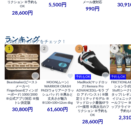
リクション ※予約も
メール便対応
5,500円
30,9
OK
990円
28,600円
ランキング
人気上昇中のギアをチェック！
1
2
3
4
予約もOK
予約もOK
Beastmaker(ビースト
MOON(ムーン)
MadRock(マッドロッ
FRICTIONL
メーカー)
WARRIOR CRASH
ク) Remora Pro
ションラボ) S
Fingerboard(フィンガ
PAD(ウォリアークラッ
ADVANCED(レモラ プ
Stuff(シー
ーボード) 1000/2000
シュパッド) ※厚みと
ロ アドバンスト) ※限
タッフ) レギ
※公式アプリ対応 ※指
丈夫さが魅力
定リミテッドモデル ※
イジェニック
トレ決定版
※130×100×12cm 6kg
マッドロック最強XFラ
ールフリー 
バー採用 ※異次元のフ
ップクライマ
30,800円
61,600円
リクション ※予約も
予約も
OK
2,31
28,600円