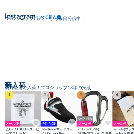
Instagram
すべて見る
ジム/ショップ/カフェから毎日発信中！
新入荷
国内最速で入荷！プロショップ13年の実績
1
2
3
4
×入荷待ち
メール便
予約もOK
メール便
メール便
△UP ATHLETE(ユーピ
MadRock(マッドロッ
PETZL(ペツル)
＋mofu(プラ
ーアスリート)
ク) Remora Pro
FREINO(フレイノ) ※懸
toe hook 