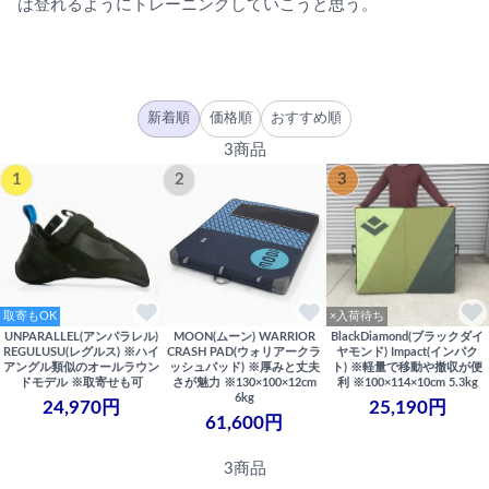
は登れるようにトレーニングしていこうと思う。
新着順
価格順
おすすめ順
3商品
1
2
3
取寄もOK
×入荷待ち
UNPARALLEL(アンパラレル)
MOON(ムーン) WARRIOR
BlackDiamond(ブラックダイ
REGULUSU(レグルス) ※ハイ
CRASH PAD(ウォリアークラ
ヤモンド) Impact(インパク
アングル類似のオールラウン
ッシュパッド) ※厚みと丈夫
ト) ※軽量で移動や撤収が便
ドモデル ※取寄せも可
さが魅力 ※130×100×12cm
利 ※100×114×10cm 5.3kg
6kg
24,970円
25,190円
61,600円
3商品