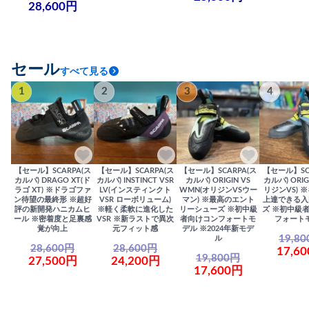
28,600円
セール
すべて見る
1
2
3
4
【セール】SCARPA(ス
【セール】SCARPA(ス
【セール】SCARPA(ス
【セール】SC
カルパ) DRAGO XT(ド
カルパ) INSTINCT VSR
カルパ) ORIGIN VS
カルパ) ORIG
ラゴ XT) ※ドラゴファ
LV(インスティンクト
WMN(オリジンVSウー
リジンVS) 
ン待望の最終形 ※超好
VSR ローボリューム)
マン) ※最高のエント
上達できる入
評の新開発ハニカムヒ
※軽く柔軟に進化した
リーシューズ ※初中級
ズ ※初中級
ール ※密着度と足裏感
VSR ※新ラストで異次
者向けコンフォートモ
フォート
覚が向上
元フィット感
デル ※2024年新モデ
19,8
ル
28,600円
28,600円
17,6
19,800円
27,500円
24,200円
17,600円