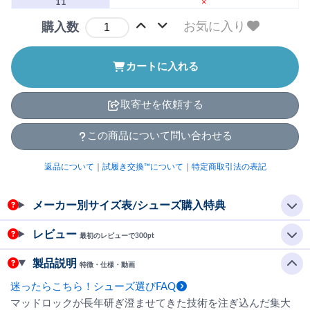
11
×
お気に入り
購入数
カートに入れる
取寄せを依頼する
この商品について問い合わせる
返品について
｜
試履き交換™について
｜
特定商取引法の表記
メーカー別サイズ表/シューズ購入特典
レビュー
最初のレビューで300pt
製品説明
特徴・仕様・動画
迷ったらこちら！シューズ選びFAQ
マッドロックが長年研ぎ澄ませてきた技術を注ぎ込んだ集大