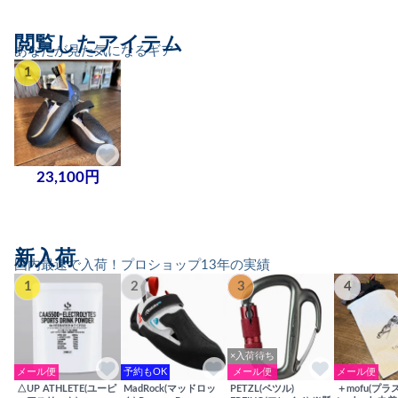
閲覧したアイテム
あなたが見た気になるギア
1
23,100円
新入荷
国内最速で入荷！プロショップ13年の実績
1
2
3
4
×入荷待ち
メール便
予約もOK
メール便
メール便
△UP ATHLETE(ユーピ
MadRock(マッドロッ
PETZL(ペツル)
＋mofu(プラ