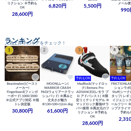
リクション ※予約も
メール便
6,820円
5,500円
OK
990
28,600円
ランキング
人気上昇中のギアをチェック！
1
2
3
4
予約もOK
予約もOK
Beastmaker(ビースト
MOON(ムーン)
MadRock(マッドロッ
FRICTIONL
メーカー)
WARRIOR CRASH
ク) Remora Pro
ションラボ) S
Fingerboard(フィンガ
PAD(ウォリアークラッ
ADVANCED(レモラ プ
Stuff(シー
ーボード) 1000/2000
シュパッド) ※厚みと
ロ アドバンスト) ※限
タッフ) レギ
※公式アプリ対応 ※指
丈夫さが魅力
定リミテッドモデル ※
イジェニック
トレ決定版
※130×100×12cm 6kg
マッドロック最強XFラ
ールフリー 
バー採用 ※異次元のフ
ップクライマ
30,800円
61,600円
リクション ※予約も
予約も
OK
2,31
28,600円