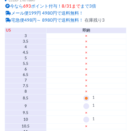
●
-23100- 176778647
今なら
693
ポイント付与！
8/31まで
まで3倍
メール便199円 4980円で送料無料！
宅急便498円～ 8980円で送料無料！
在庫残り3
US
即納
3
×
3.5
×
4
×
4.5
×
5
×
5.5
×
6
×
6.5
×
7
×
7.5
×
8
×
1
8.5
1
9
9.5
×
1
10
10.5
×