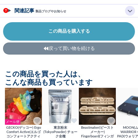
関連記事
製品ブログやお知らせ
この商品を購入する
戻って買い物を続ける
この商品を買った人は、
こんな商品も買っています
メール便
GECKO(ゲッコー) Ergo
東京粉末
Beastmaker(ビースト
MOON(
Comfort Active(エルゴ
(TokyoPowder) チョー
メーカー)
WARRIOR 
コンフォートアクティ
ク全種
Fingerboard(フィンガ
PAD(ウォリ