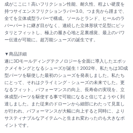
成がここに！高いフリクション性能、耐久性、程よい硬度を
持つサイエンスフリクションラバー3.0。つま先から踵まで、
全てを立体成型ラバーで構成。ソールとランド、ヒールのラ
バーパートに継ぎ目がなく、連続した立体形状で足型にピッ
タリとフィットし、極上の履き心地と足裏感覚、最上のパワ
ー伝達が可能に。超万能シューズの誕生です。
▼商品詳細
遂に3Dモールディングテクノロジーを全面に導入したエポッ
クメイキングとなるシューズが誕生！2002年、私たちは3D成
型パーツを駆使した最初のシューズを発表しました。私たち
にとって、それはクライミング・シューズの未来でした。更
なるフィット、パフォーマンスの向上、長寿命の実現を、立
体成型パーツを駆使する事で可能になると信じてようやく到
達しました。また従来のドローンから細部にわたって見直し
が行われ、パフォーマンスが大幅に向上すると同時に、より
サスティナブルなアイテムへと生まれ変わったのも大きなポ
イントです。