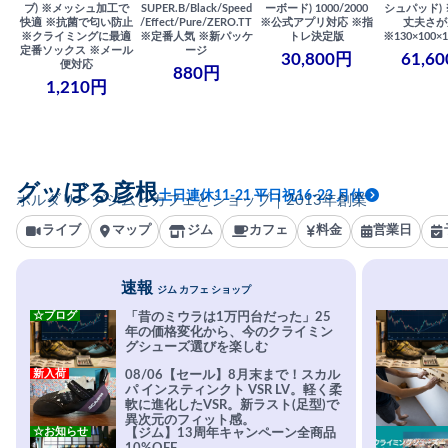
ブ) ※メッシュ加工で
SUPER.B/Black/Speed
ーボード) 1000/2000
シュパッド)
快適 ※抗菌で匂い防止
/Effect/Pure/ZERO.TT
※公式アプリ対応 ※指
丈夫さが
※クライミングに最適
※定番人気 ※新パッケ
トレ決定版
※130×100×1
定番ソックス ※メール
ージ
30,800円
61,6
便対応
880円
1,210円
グッぼる彦根
土日連休11-21 平日祝16-23 月休
ボルダリングジムとカフェとショップ｜2013年創業
ライブ
マップ
ジム
カフェ
料金
営業日
速報
ジム カフェ ショップ
☆ブログ
「昔のミウラは1万円台だった」25
年の価格変化から、今のクライミン
グシューズ選びを楽しむ
新入荷
08/06【セール】8月末まで！スカル
パ インスティンクト VSR LV。軽く柔
軟に進化したVSR。新ラスト(足型)で
異次元のフィット感。
☆お知らせ
【ジム】13周年キャンペーン全商品