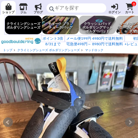
0
ショップ
ジム
ブログ
ログイン
カート
クライミングシューズ
チョーク ブラシ
クラッシュパッド
リードクラ
ボルダリングシューズ
チョークバッグ
ボルダリングマット
ロープクラ
ボルダーパッド
沢登
ポイント3倍
メール便199円 4980円で送料無料
初
8/31まで
宅急便498円～ 8980円で送料無料
+レビュ
トップ
クライミングシューズ ボルダリングシューズ
マッドロック