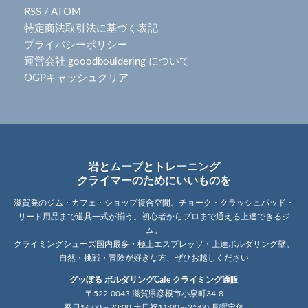
RSS
/
ATOM
特定商法取引法に基づく表記
プライバシーポリシー
運営会社 gooodbouldering について
OGPキャッシュクリア
岩とムーブとトレーニング
クライマーのためにいいものを
滋賀発のジム・カフェ・ショップ複合空間。チョーク・クラッシュパッド・
リード用品まで道具一式が揃う。初心者からプロまで通える上達できるジ
ム。
クライミングシューズ国内最多・極上エスプレッソ・上達ボルダリング壁。
自然・挑戦・冒険が好きな方、ぜひお越しください
グッぼる ボルダリングCafe クライミング通販
〒522-0043 滋賀県彦根市小泉町34-8
平日16:00～23:00 土日祝11:00～21:00 月曜定休