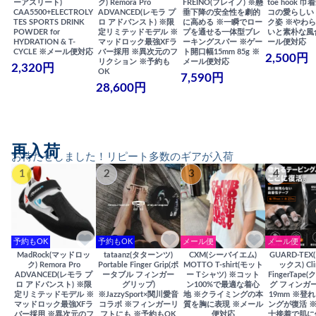
ーアスリート)
ク) Remora Pro
FREINO(フレイノ) ※懸
toe hook 
CAA5500+ELECTROLY
ADVANCED(レモラ プ
垂下降の安全性を劇的
コの愛らしい
TES SPORTS DRINK
ロ アドバンスト) ※限
に高める ※一瞬でロー
ク姿 ※やわ
POWDER for
定リミテッドモデル ※
プを通せる一体型ブレ
いと素朴な風
HYDRATION & T-
マッドロック最強XFラ
ーキングスパー ※ゲー
ール便対応
CYCLE ※メール便対応
バー採用 ※異次元のフ
ト開口幅15mm 85g ※
2,500円
リクション ※予約も
メール便対応
2,320円
OK
7,590円
28,600円
再入荷
お待たせしました！リピート多数のギアが入荷
1
2
3
4
予約もOK
予約もOK
メール便
メール便
MadRock(マッドロッ
tataanz(タターンツ)
CXM(シーバイエム)
GUARD-TE
ク) Remora Pro
Portable Finger Grip(ポ
MOTTO T-shirt(モット
ックス) Cli
ADVANCED(レモラ プ
ータブル フィンガー
ー Tシャツ) ※コット
FingerTap
ロ アドバンスト) ※限
グリップ)
ン100%で最適な着心
グ フィンガー
定リミテッドモデル ※
※JazzySport×関川愛音
地 ※クライミングの本
19mm ※登
マッドロック最強XFラ
コラボ ※フィンガーリ
質を胸に表現 ※メール
ングが復活 
バー採用 ※異次元のフ
フトにも ※予約もOK
便対応
士接着で肌に