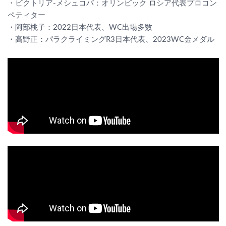
・ビクトリア-メシュコバ：オリンピック ロシア代表プロコン
ペティター
・阿部桃子：2022日本代表、WC出場多数
・高野正：パラクライミングR3日本代表、2023WC金メダル