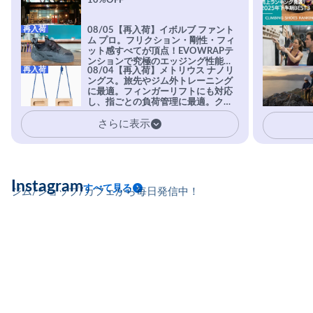
10%OFF
再入荷
08/05【再入荷】イボルブ ファント
ム プロ。フリクション・剛性・フィ
ット感すべてが頂点！EVOWRAPテ
ンションで究極のエッジング性能を
再入荷
08/04【再入荷】メトリウス ナノリ
実現。進化系ラバーEvo-74はTRAX
ングス。旅先やジム外トレーニング
を凌駕する粘着力で極小ホールドに
に最適。フィンガーリフトにも対応
安心感。
し、指ごとの負荷管理に最適。クラ
イマーの指を本気で鍛えるギア。
さらに表示
Instagram
すべて見る
ジム/ショップ/カフェから毎日発信中！