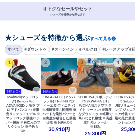
オトクなセールやセット
シューズを特徴から探せます
★シューズを特徴から選ぶ
すべて見る
すべて
#ダウントゥ
#ターンイン
#ベルクロ
#レースアップ #
1
2
3
4
予約もOK
予約もOK
MadRock(マッドロッ
UNPARALLEL(アンパ
SPORTIVA(スポルティ
SPORTIVA
ク) Remora Pro
ラレル) TN-FINITY(テ
バ) SKWAMA LITE
バ) Solutio
ADVANCED(レモラ プ
ィーエヌ-フィニティ)
WOMAN(スクワマ ラ
JR(ソリュー
ロ アドバンスト) ※限
※楢崎智亜共同開発 ※
イト ウーマン) ※適度
ンプ ジュニア
定リミテッドモデル ※
ハードな剛性パワーと
なダウントゥ ※軽量で
ニア特化モデ
マッドロック最強XFラ
自由度が融合した最強
高いねじれ剛性 ※高感
期の足に最適
バー採用 ※異次元のフ
仕様 ※予約もOK
度FriXionソール
ンションバ
リクション ※予約も
※185g
30,910円
25,3
OK
25,300円