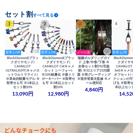
セット割
すべて見る
1
2
3
4
取寄もOK
取寄もOK
メール便
取寄もOK
BlackDiamond(ブラッ
BlackDiamond(ブラッ
瑞牆ボルダリングガイ
BlackDiam
クダイヤモンド)
クダイヤモンド)
ド 上巻/中巻/下巻 ※
クダイヤモ
CAMALOT
CAMALOT C4(キャメ
全巻セット割5%(宅急
CAMALOT 
ULTRALIGHT(キャメロ
ロット シーフォー)
便) ※32エリア2100課
Set(キャメロ
ットウルトラライト)
※10%軽量化 ※新トリ
題 ※再グレーディング
オフセット)
※革命的軽量モデル ※
ガーキーパー ※取寄せ
※室井登喜夫監修 ※メ
クションの可
取寄せも可 ※3本以上
も可 ※3本以上セット
ール便対応
げる ※取寄せ
セット割10%
割10%
本以上セット
4,840円
13,090円
12,980円
14,5