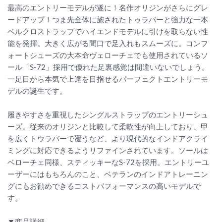
最高のエントリーモデルが遂に！名作オリジンがさらにグレ
ードアップ！つま先全体に施されたトゥラバーと強力な一本
ベルクロストラップでハイエンドモデルに引けを取らない性
能を発揮。大きく広がる間口で足入れもスムーズに。コンフ
ォートシューズの大本命ヴェローチェでも使用されているソ
ール「S-72」採用で優れた足裏感覚は間違いないでしょう。
一足目から本気で上達を目指せるパーフェクトエントリーモ
デルの誕生です。
履きやすさを重視したシングルストラップのエントリーシュ
ーズ。従来のオリジンと比較して柔軟性が向上しており、甲
を広くトウラバーで覆うなど、より現代的なインドアクライ
ミングに対応できるようリファインされています。ソールは
ベローチェ同様、スティッキーなS-72を採用。エントリーユ
ーザーにはもちろんのこと、ベテランのインドアトレーニン
グにもお勧めできるコストパフォーマンスの高いモデルで
す。