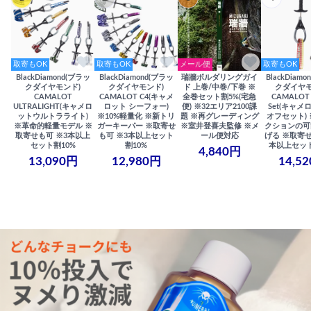
取寄もOK
取寄もOK
メール便
取寄もOK
BlackDiamond(ブラッ
BlackDiamond(ブラッ
瑞牆ボルダリングガイ
BlackDiam
クダイヤモンド)
クダイヤモンド)
ド 上巻/中巻/下巻 ※
クダイヤモ
CAMALOT
CAMALOT C4(キャメ
全巻セット割5%(宅急
CAMALOT 
ULTRALIGHT(キャメロ
ロット シーフォー)
便) ※32エリア2100課
Set(キャメロ
ットウルトラライト)
※10%軽量化 ※新トリ
題 ※再グレーディング
オフセット)
※革命的軽量モデル ※
ガーキーパー ※取寄せ
※室井登喜夫監修 ※メ
クションの可
取寄せも可 ※3本以上
も可 ※3本以上セット
ール便対応
げる ※取寄せ
セット割10%
割10%
本以上セット
4,840円
13,090円
12,980円
14,5