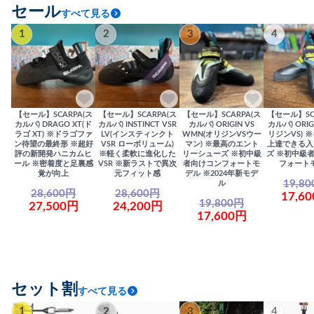
セール
すべて見る
1
2
3
4
【セール】SCARPA(ス
【セール】SCARPA(ス
【セール】SCARPA(ス
【セール】SC
カルパ) DRAGO XT(ド
カルパ) INSTINCT VSR
カルパ) ORIGIN VS
カルパ) ORIG
ラゴ XT) ※ドラゴファ
LV(インスティンクト
WMN(オリジンVSウー
リジンVS) 
ン待望の最終形 ※超好
VSR ローボリューム)
マン) ※最高のエント
上達できる入
評の新開発ハニカムヒ
※軽く柔軟に進化した
リーシューズ ※初中級
ズ ※初中級
ール ※密着度と足裏感
VSR ※新ラストで異次
者向けコンフォートモ
フォート
覚が向上
元フィット感
デル ※2024年新モデ
19,8
ル
28,600円
28,600円
17,6
19,800円
27,500円
24,200円
17,600円
セット割
すべて見る
1
2
3
4