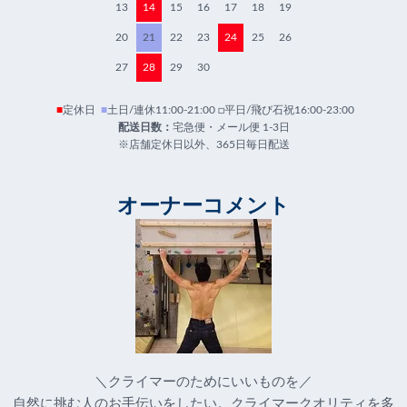
13
14
15
16
17
18
19
20
21
22
23
24
25
26
27
28
29
30
■
定休日
■
土日/連休11:00-21:00 □平日/飛び石祝16:00-23:00
配送日数：
宅急便・メール便 1-3日
※店舗定休日以外、365日毎日配送
オーナーコメント
＼クライマーのためにいいものを／
自然に挑む人のお手伝いをしたい。クライマークオリティを多