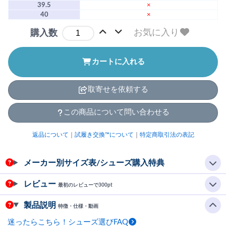
39.5
×
40
×
お気に入り
購入数
カートに入れる
取寄せを依頼する
この商品について問い合わせる
返品について
｜
試履き交換™について
｜
特定商取引法の表記
メーカー別サイズ表/シューズ購入特典
レビュー
最初のレビューで300pt
製品説明
特徴・仕様・動画
迷ったらこちら！シューズ選びFAQ