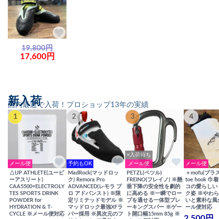
19,800円
17,600円
新入荷
国内最速で入荷！プロショップ13年の実績
1
2
3
4
×入荷待ち
メール便
予約もOK
メール便
メール便
△UP ATHLETE(ユーピ
MadRock(マッドロッ
PETZL(ペツル)
＋mofu(プラ
ーアスリート)
ク) Remora Pro
FREINO(フレイノ) ※懸
toe hook 
CAA5500+ELECTROLY
ADVANCED(レモラ プ
垂下降の安全性を劇的
コの愛らしい
TES SPORTS DRINK
ロ アドバンスト) ※限
に高める ※一瞬でロー
ク姿 ※やわ
POWDER for
定リミテッドモデル ※
プを通せる一体型ブレ
いと素朴な風
HYDRATION & T-
マッドロック最強XFラ
ーキングスパー ※ゲー
ール便対応
CYCLE ※メール便対応
バー採用 ※異次元のフ
ト開口幅15mm 85g ※
2,500円