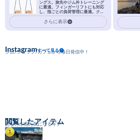
ングス。旅先やジム外トレーニング
を凌駕する粘着力で極小ホールドに
に最適。フィンガーリフトにも対応
安心感。
し、指ごとの負荷管理に最適。クラ
イマーの指を本気で鍛えるギア。
さらに表示
Instagram
すべて見る
ジム/ショップ/カフェから毎日発信中！
閲覧したアイテム
あなたが見た気になるギア
1