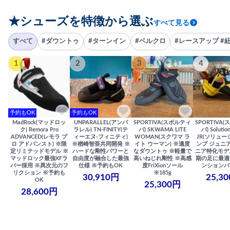
★シューズを特徴から選ぶ
すべて見る
すべて
#ダウントゥ
#ターンイン
#ベルクロ
#レースアップ #
1
2
3
4
予約もOK
予約もOK
MadRock(マッドロッ
UNPARALLEL(アンパ
SPORTIVA(スポルティ
SPORTIVA
ク) Remora Pro
ラレル) TN-FINITY(テ
バ) SKWAMA LITE
バ) Solutio
ADVANCED(レモラ プ
ィーエヌ-フィニティ)
WOMAN(スクワマ ラ
JR(ソリュー
ロ アドバンスト) ※限
※楢崎智亜共同開発 ※
イト ウーマン) ※適度
ンプ ジュニア
定リミテッドモデル ※
ハードな剛性パワーと
なダウントゥ ※軽量で
ニア特化モデ
マッドロック最強XFラ
自由度が融合した最強
高いねじれ剛性 ※高感
期の足に最適
バー採用 ※異次元のフ
仕様 ※予約もOK
度FriXionソール
ンションバ
リクション ※予約も
※185g
30,910円
25,3
OK
25,300円
28,600円