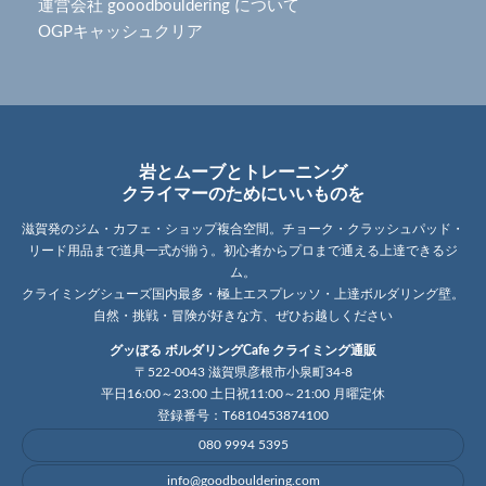
運営会社 gooodbouldering について
OGPキャッシュクリア
岩とムーブとトレーニング
クライマーのためにいいものを
滋賀発のジム・カフェ・ショップ複合空間。チョーク・クラッシュパッド・
リード用品まで道具一式が揃う。初心者からプロまで通える上達できるジ
ム。
クライミングシューズ国内最多・極上エスプレッソ・上達ボルダリング壁。
自然・挑戦・冒険が好きな方、ぜひお越しください
グッぼる ボルダリングCafe クライミング通販
〒522-0043 滋賀県彦根市小泉町34-8
平日16:00～23:00 土日祝11:00～21:00 月曜定休
登録番号：T6810453874100
080 9994 5395
info@goodbouldering.com