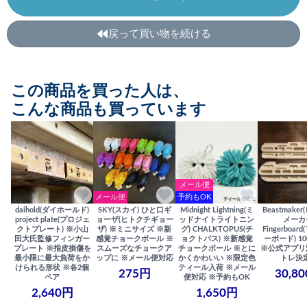
戻って買い物を続ける
この商品を買った人は、
こんな商品も買っています
メール便
メール便
予約もOK
daihold(ダイホールド)
SKY(スカイ) ひと口ギ
Midnight Lightning(ミ
Beastmake
project plate(プロジェ
ョーザ(ヒトクチギョー
ッドナイトライトニン
メーカ
クトプレート) ※小山
ザ) ※ミニサイズ ※新
グ) CHALKTOPUS(チ
Fingerboa
田大氏監修フィンガー
感覚チョークボール ※
ョクトパス) ※新感覚
ーボード) 100
プレート ※指皮損傷を
スムーズなチョークア
チョークボール ※とに
※公式アプリ
最小限に最大負荷をか
ップに ※メール便対応
かくかわいい ※限定色
トレ決
けられる形状 ※各2個
ティール入荷 ※メール
275円
30,8
ペア
便対応 ※予約もOK
2,640円
1,650円