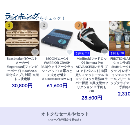
ランキング
人気上昇中のギアをチェック！
1
2
3
4
予約もOK
予約もOK
Beastmaker(ビースト
MOON(ムーン)
MadRock(マッドロッ
FRICTIONL
メーカー)
WARRIOR CRASH
ク) Remora Pro
ションラボ) S
Fingerboard(フィンガ
PAD(ウォリアークラッ
ADVANCED(レモラ プ
Stuff(シー
ーボード) 1000/2000
シュパッド) ※厚みと
ロ アドバンスト) ※限
タッフ) レギ
※公式アプリ対応 ※指
丈夫さが魅力
定リミテッドモデル ※
イジェニック
トレ決定版
※130×100×12cm 6kg
マッドロック最強XFラ
ールフリー 
バー採用 ※異次元のフ
ップクライマ
30,800円
61,600円
リクション ※予約も
予約も
OK
2,31
28,600円
オトクなセールやセット
シューズを特徴から探せます