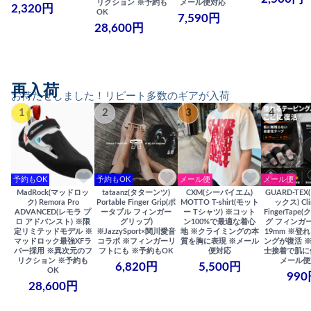
リクション ※予約も
メール便対応
2,320円
OK
7,590円
28,600円
再入荷
お待たせしました！リピート多数のギアが入荷
1
2
3
4
予約もOK
予約もOK
メール便
メール便
MadRock(マッドロッ
tataanz(タターンツ)
CXM(シーバイエム)
GUARD-TE
ク) Remora Pro
Portable Finger Grip(ポ
MOTTO T-shirt(モット
ックス) Cli
ADVANCED(レモラ プ
ータブル フィンガー
ー Tシャツ) ※コット
FingerTap
ロ アドバンスト) ※限
グリップ)
ン100%で最適な着心
グ フィンガー
定リミテッドモデル ※
※JazzySport×関川愛音
地 ※クライミングの本
19mm ※登
マッドロック最強XFラ
コラボ ※フィンガーリ
質を胸に表現 ※メール
ングが復活 
バー採用 ※異次元のフ
フトにも ※予約もOK
便対応
士接着で肌に
リクション ※予約も
メール便
6,820円
5,500円
OK
990
28,600円