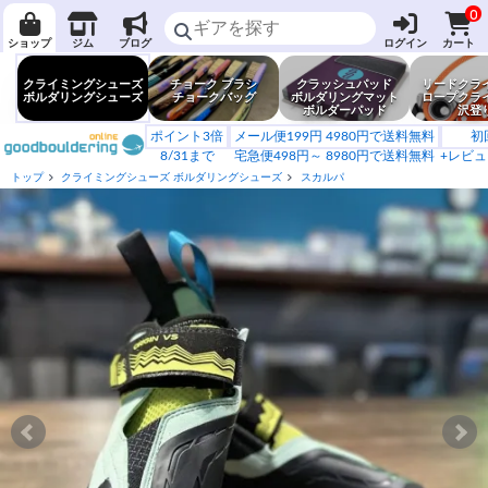
0
ショップ
ジム
ブログ
ログイン
カート
クライミングシューズ
チョーク ブラシ
クラッシュパッド
リードクラ
ボルダリングシューズ
チョークバッグ
ボルダリングマット
ロープクラ
ボルダーパッド
沢登
ポイント3倍
メール便199円 4980円で送料無料
初
8/31まで
宅急便498円～ 8980円で送料無料
+レビュ
トップ
クライミングシューズ ボルダリングシューズ
スカルパ