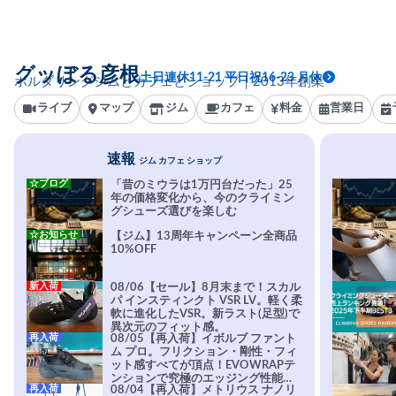
グッぼる彦根
土日連休11-21 平日祝16-23 月休
ボルダリングジムとカフェとショップ｜2013年創業
ライブ
マップ
ジム
カフェ
料金
営業日
速報
ジム カフェ ショップ
☆ブログ
「昔のミウラは1万円台だった」25
年の価格変化から、今のクライミン
グシューズ選びを楽しむ
☆お知らせ
【ジム】13周年キャンペーン全商品
10%OFF
新入荷
08/06【セール】8月末まで！スカル
パ インスティンクト VSR LV。軽く柔
軟に進化したVSR。新ラスト(足型)で
異次元のフィット感。
再入荷
08/05【再入荷】イボルブ ファント
ム プロ。フリクション・剛性・フィ
ット感すべてが頂点！EVOWRAPテ
ンションで究極のエッジング性能を
再入荷
08/04【再入荷】メトリウス ナノリ
実現。進化系ラバーEvo-74はTRAX