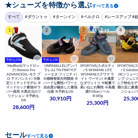
★シューズを特徴から選ぶ
すべて見る
すべて
#ダウントゥ
#ターンイン
#ベルクロ
#レースアップ #
1
2
3
4
予約もOK
予約もOK
MadRock(マッドロッ
UNPARALLEL(アンパ
SPORTIVA(スポルティ
SPORTIVA
ク) Remora Pro
ラレル) TN-FINITY(テ
バ) SKWAMA LITE
バ) Solutio
ADVANCED(レモラ プ
ィーエヌ-フィニティ)
WOMAN(スクワマ ラ
JR(ソリュー
ロ アドバンスト) ※限
※楢崎智亜共同開発 ※
イト ウーマン) ※適度
ンプ ジュニア
定リミテッドモデル ※
ハードな剛性パワーと
なダウントゥ ※軽量で
ニア特化モデ
マッドロック最強XFラ
自由度が融合した最強
高いねじれ剛性 ※高感
期の足に最適
バー採用 ※異次元のフ
仕様 ※予約もOK
度FriXionソール
ンションバ
リクション ※予約も
※185g
30,910円
25,3
OK
25,300円
28,600円
セール
すべて見る