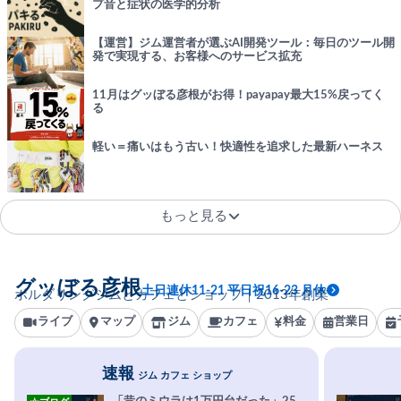
プ音と症状の医学的分析
【運営】ジム運営者が選ぶAI開発ツール：毎日のツール開
発で実現する、お客様へのサービス拡充
11月はグッぼる彦根がお得！payapay最大15%戻ってく
る
軽い＝痛いはもう古い！快適性を追求した最新ハーネス
もっと見る
グッぼる彦根
土日連休11-21 平日祝16-23 月休
ボルダリングジムとカフェとショップ｜2013年創業
ライブ
マップ
ジム
カフェ
料金
営業日
速報
ジム カフェ ショップ