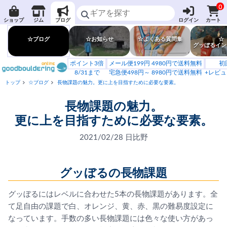
0
ショップ
ジム
ブログ
ログイン
カート
☆ブログ
☆お知らせ
☆よくある質問集
☆
グッぼるイン
ポイント3倍
メール便199円 4980円で送料無料
初
8/31まで
宅急便498円～ 8980円で送料無料
+レビュ
トップ
☆ブログ
長物課題の魅力。更に上を目指すために必要な要素。
長物課題の魅力。
更に上を目指すために必要な要素。
2021/02/28 日比野
グッぼるの長物課題
グッぼるにはレベルに合わせた5本の長物課題があります。
全
て足自由の課題で白、オレンジ、黄、赤、
黒の難易度設定に
なっています。
手数の多い長物課題には色々な使い方があっ