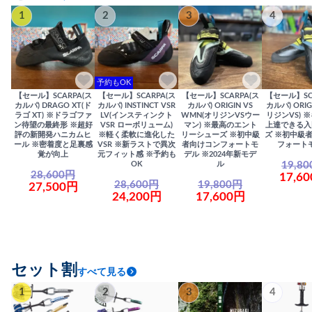
1
2
3
4
予約もOK
【セール】SCARPA(ス
【セール】SCARPA(ス
【セール】SCARPA(ス
【セール】SC
カルパ) DRAGO XT(ド
カルパ) INSTINCT VSR
カルパ) ORIGIN VS
カルパ) ORIG
ラゴ XT) ※ドラゴファ
LV(インスティンクト
WMN(オリジンVSウー
リジンVS) 
ン待望の最終形 ※超好
VSR ローボリューム)
マン) ※最高のエント
上達できる入
評の新開発ハニカムヒ
※軽く柔軟に進化した
リーシューズ ※初中級
ズ ※初中級
ール ※密着度と足裏感
VSR ※新ラストで異次
者向けコンフォートモ
フォート
覚が向上
元フィット感 ※予約も
デル ※2024年新モデ
19,8
OK
ル
28,600円
17,6
28,600円
19,800円
27,500円
24,200円
17,600円
セット割
すべて見る
1
2
3
4