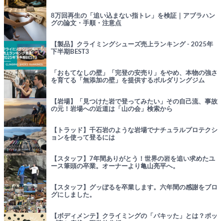
8万回再生の「追い込まない指トレ」を検証｜アブラハン
グの論文・手順・注意点
【製品】クライミングシューズ売上ランキング - 2025年
下半期BEST3
「おもてなしの壁」「完登の安売り」をやめ、本物の強さ
を育てる「無添加の壁」を提供するボルダリングジム
【岩場】「見つけた岩で登ってみたい」その自己流、事故
の元！岩場への近道は「山の会」検索から
【トラッド】千石岩のような岩場でナチュラルプロテクシ
ョンを使って登るには
【スタッフ】7年間ありがとう！世界の岩を追い求めたユ
ース筆頭の卒業。オーナーより亀山亮平へ。
【スタッフ】グッぼるを卒業します。六年間の感謝をブロ
グにしました。
【ボディメンテ】クライミングの「パキッた」とは？ポッ