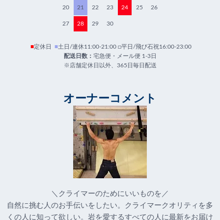
20
21
22
23
24
25
26
27
28
29
30
■
定休日
■
土日/連休11:00-21:00 □平日/飛び石祝16:00-23:00
配送日数：
宅急便・メール便 1-3日
※店舗定休日以外、365日毎日配送
オーナーコメント
＼クライマーのためにいいものを／
自然に挑む人のお手伝いをしたい。クライマークオリティを多
くの人に知って欲しい。岩を愛するすべての人に最新をお届け