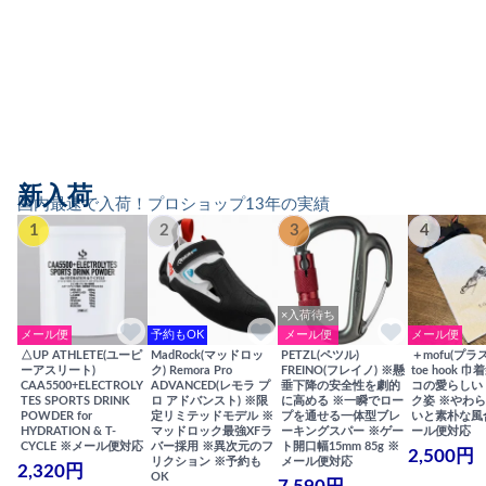
新入荷
国内最速で入荷！プロショップ13年の実績
1
2
3
4
×入荷待ち
メール便
予約もOK
メール便
メール便
△UP ATHLETE(ユーピ
MadRock(マッドロッ
PETZL(ペツル)
＋mofu(プラ
ーアスリート)
ク) Remora Pro
FREINO(フレイノ) ※懸
toe hook 
CAA5500+ELECTROLY
ADVANCED(レモラ プ
垂下降の安全性を劇的
コの愛らしい
TES SPORTS DRINK
ロ アドバンスト) ※限
に高める ※一瞬でロー
ク姿 ※やわ
POWDER for
定リミテッドモデル ※
プを通せる一体型ブレ
いと素朴な風
HYDRATION & T-
マッドロック最強XFラ
ーキングスパー ※ゲー
ール便対応
CYCLE ※メール便対応
バー採用 ※異次元のフ
ト開口幅15mm 85g ※
2,500円
リクション ※予約も
メール便対応
2,320円
OK