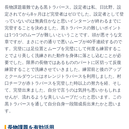
長物課題最難である黒トラバース。設定者は私、日比野。
設
定されてから8ヶ月ほど完登者はゼロでした。
設定者として登
っていないのは無責任かなと思いインターンが終わ
るまでに
完登することを決めました。黒トラバースの難しいポイント
は1つ1つのムーブが難しいという
ことです。頭が悪そうな文
章ですが、
まさにその通りで悪いムーブが40手連続するので
す。
完登には足位置とムーブを完璧にして何度も練習するこ
とでより美
しく洗練された動作を身体に落とし込むことが必
要でした。
限界の長物ではあるもののパートに区切って反復
練習することで洗
練させていきました。
練習前と後のアップ
とクールダウンにはオレンジトラバースを利用
しました。
村
口チーフが赤トラバースを完登した時以上の努力を経、そし
て。
完登出来ました。自分で言うのは気持ち悪いかもしれま
せんが、
流れるような美しいムーブだったと思います。
この
黒トラバースを通して自分自身一段階成長出来たかと思いま
す
。
長物課題を有効活用