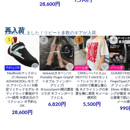
7,590円
28,600円
再入荷
お待たせしました！リピート多数のギアが入荷
1
2
3
4
予約もOK
メール便
メール便
MadRock(マッドロッ
tataanz(タターンツ)
CXM(シーバイエム)
GUARD-TE
ク) Remora Pro
Portable Finger Grip(ポ
MOTTO T-shirt(モット
ックス) Cli
ADVANCED(レモラ プ
ータブル フィンガー
ー Tシャツ) ※コット
FingerTap
ロ アドバンスト) ※限
グリップ)
ン100%で最適な着心
グ フィンガー
定リミテッドモデル ※
※JazzySport×関川愛音
地 ※クライミングの本
19mm ※登
マッドロック最強XFラ
コラボ ※フィンガーリ
質を胸に表現 ※メール
ングが復活 
バー採用 ※異次元のフ
フトにも
便対応
士接着で肌に
リクション ※予約も
メール便
6,820円
5,500円
OK
990
28,600円