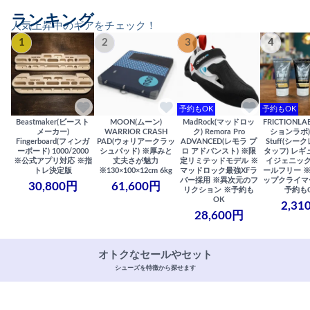
ランキング
人気上昇中のギアをチェック！
1
2
3
4
予約もOK
予約もOK
Beastmaker(ビースト
MOON(ムーン)
MadRock(マッドロッ
FRICTIONL
メーカー)
WARRIOR CRASH
ク) Remora Pro
ションラボ) S
Fingerboard(フィンガ
PAD(ウォリアークラッ
ADVANCED(レモラ プ
Stuff(シー
ーボード) 1000/2000
シュパッド) ※厚みと
ロ アドバンスト) ※限
タッフ) レギ
※公式アプリ対応 ※指
丈夫さが魅力
定リミテッドモデル ※
イジェニック
トレ決定版
※130×100×12cm 6kg
マッドロック最強XFラ
ールフリー 
バー採用 ※異次元のフ
ップクライマ
30,800円
61,600円
リクション ※予約も
予約も
OK
2,31
28,600円
オトクなセールやセット
シューズを特徴から探せます