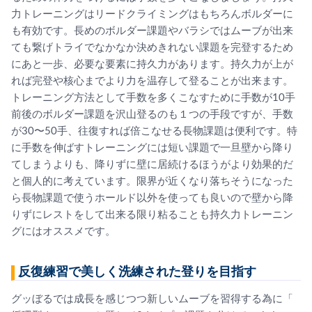
力トレーニングはリードクライミングはもちろんボルダーに
も
有効です。
長めのボルダー課題やバラシではムーブが出来
ても繋げトライでな
かなか決めきれない課題を完登するため
にあと一歩、必要な要素に持久力があります。
持久力が上が
れば完登や核心までより力を温存して登ることが出来
ます。
トレーニング方法として手数を多くこなすために手数が10
手
前後のボルダー課題を沢山登るのも１つの手段ですが、手数
が3
0〜50手、往復すれば倍こなせる長物課題は便利です。
特
に手数を伸ばすトレーニングには短い課題で一旦壁から降り
てし
まうよりも、
降りずに壁に居続けるほうがより効果的だ
と個人的に考えています
。
限界が近くなり落ちそうになった
ら長物課題で使うホールド以外を
使っても良いので壁から降
りずにレストをして出来る限り粘ること
も持久力トレーニン
グにはオススメです。
反復練習で美しく洗練された登りを目指す
グッぼるでは成長を感じつつ新しいムーブを習得する為に「