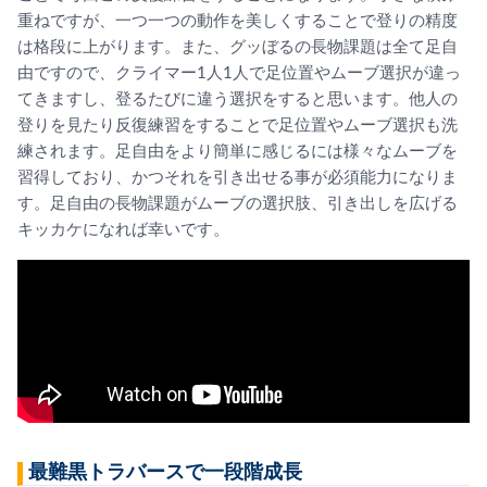
重ねですが、
一つ一つの動作を美しくすることで登りの精度
は格段に上がります
。また、グッぼるの長物課題は全て足自
由ですので、クライマー1
人1人で足位置やムーブ選択が違っ
てきますし、
登るたびに違う選択をすると思います。
他人の
登りを見たり反復練習をすることで足位置やムーブ選択も洗
練されます。
足自由をより簡単に感じるには様々なムーブを
習得しており、
かつそれを引き出せる事が必須能力になりま
す。
足自由の長物課題がムーブの選択肢、
引き出しを広げる
キッカケになれば幸いです。
最難黒トラバースで一段階成長