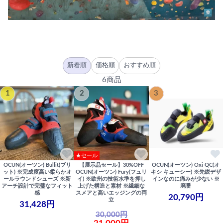
新着順
価格順
おすすめ順
6商品
1
2
3
★セール
OCUN(オーツン) Bullit(ブリ
【展示品セール】30%OFF
OCUN(オーツン) Oxi QC(オ
ット) ※完成度高い柔らかオ
OCUN(オーツン) Fury(フュリ
キシ キューシー) ※先鋭デザ
ールラウンドシューズ ※新
イ) ※欧州の技術水準を押し
インなのに痛みが少ない ※
アーチ設計で完璧なフィット
上げた構造と素材 ※繊細な
廃番
感
スメアと高いエッジングの両
20,790円
立
31,428円
30,000円