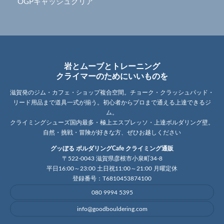
OGPキャッシュクリア
岩とムーブとトレーニング
クライマーのためにいいものを
滋賀発のジム・カフェ・ショップ複合空間。チョーク・クラッシュパッド・
リード用品まで道具一式が揃う。初心者からプロまで通える上達できるジ
ム。
クライミングシューズ国内最多・極上エスプレッソ・上達ボルダリング壁。
自然・挑戦・冒険が好きな方、ぜひお越しください
グッぼる ボルダリングCafe クライミング通販
〒522-0043 滋賀県彦根市小泉町34-8
平日16:00～23:00 土日祝11:00～21:00 月曜定休
登録番号：T6810453874100
080 9994 5395
info@goodbouldering.com