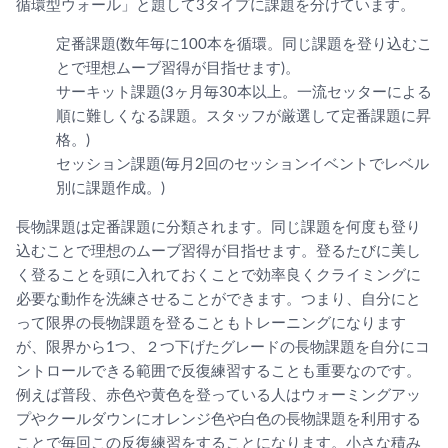
循環型ウォール」と題して3タイプに課題を分けています。
定番課題(数年毎に100本を循環。
同じ課題を登り込むこ
とで理想ムーブ習得が目指せます)。
サーキット課題(3ヶ月毎30本以上。
一流セッターによる
順に難しくなる課題。
スタッフが厳選して定番課題に昇
格。)
セッション課題(毎月2回のセッションイベントでレベル
別に課題
作成。)
長物課題は定番課題に分類されます。
同じ課題を何度も登り
込むことで理想のムーブ習得が目指せます。
登るたびに美し
く登ることを頭に入れておくことで効率良くクライ
ミングに
必要な動作を洗練させることができます。つまり、
自分にと
って限界の長物課題を登ることもトレーニングになります
が、限界から1つ、
２つ下げたグレードの長物課題を自分にコ
ントロールできる範囲で
反復練習することも重要なのです。
例えば普段、
赤色や黄色を登っている人はウォーミングアッ
プやクールダウンに
オレンジ色や白色の長物課題を利用する
ことで毎回この反復練習を
することになります。小さな積み