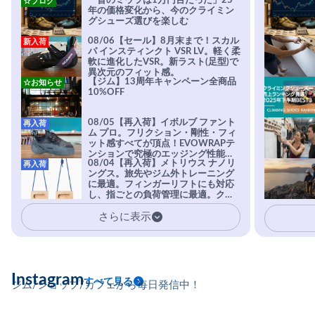
「昔のミウラは1万円台だった」25
☆ブログ
年の価格変化から、今のクライミン
グシューズ選びを楽しむ
08/06【セール】8月末まで！スカル
新入荷
パ インスティンクト VSR LV。軽く柔
軟に進化したVSR。新ラスト(足型)で
異次元のフィット感。
【ジム】13周年キャンペーン全商品
☆お知らせ
10%OFF
08/05【再入荷】イボルブ ファント
再入荷
ム プロ。フリクション・剛性・フィ
ット感すべてが頂点！EVOWRAPテ
ンションで究極のエッジング性能を
08/04【再入荷】メトリウス ナノリ
再入荷
実現。進化系ラバーEvo-74はTRAX
ングス。旅先やジム外トレーニング
を凌駕する粘着力で極小ホールドに
に最適。フィンガーリフトにも対応
安心感。
し、指ごとの負荷管理に最適。クラ
イマーの指を本気で鍛えるギア。
さらに表示
Instagram
すべて見る
ジム/ショップ/カフェから毎日発信中！