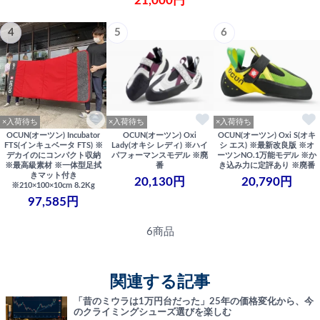
21,000円
4
5
6
×入荷待ち
×入荷待ち
×入荷待ち
OCUN(オーツン) Incubator
OCUN(オーツン) Oxi
OCUN(オーツン) Oxi S(オキ
FTS(インキュベータ FTS) ※
Lady(オキシ レディ) ※ハイ
シ エス) ※最新改良版 ※オ
デカイのにコンパクト収納
パフォーマンスモデル ※廃
ーツンNO.1万能モデル ※か
※最高級素材 ※一体型足拭
番
き込み力に定評あり ※廃番
きマット付き
20,130円
20,790円
※210×100×10cm 8.2Kg
97,585円
6商品
関連する記事
「昔のミウラは1万円台だった」25年の価格変化から、今
のクライミングシューズ選びを楽しむ