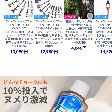
取寄もOK
取寄もOK
メール便
取寄もOK
BlackDiamond(ブラッ
BlackDiamond(ブラッ
瑞牆ボルダリングガイ
BlackDiam
クダイヤモンド)
クダイヤモンド)
ド 上巻/中巻/下巻 ※
クダイヤモ
CAMALOT
CAMALOT C4(キャメ
全巻セット割5%(宅急
CAMALOT 
ULTRALIGHT(キャメロ
ロット シーフォー)
便) ※32エリア2100課
Set(キャメロ
ットウルトラライト)
※10%軽量化 ※新トリ
題 ※再グレーディング
オフセット)
※革命的軽量モデル ※
ガーキーパー ※取寄せ
※室井登喜夫監修 ※メ
クションの可
取寄せも可 ※3本以上
も可 ※3本以上セット
ール便対応
げる ※取寄せ
セット割10%
割10%
本以上セット
4,840円
13,090円
12,980円
14,5