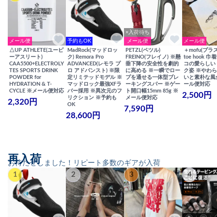
×入荷待ち
メール便
予約もOK
メール便
メール便
△UP ATHLETE(ユーピ
MadRock(マッドロッ
PETZL(ペツル)
＋mofu(プラ
ーアスリート)
ク) Remora Pro
FREINO(フレイノ) ※懸
toe hook 
CAA5500+ELECTROLY
ADVANCED(レモラ プ
垂下降の安全性を劇的
コの愛らしい
TES SPORTS DRINK
ロ アドバンスト) ※限
に高める ※一瞬でロー
ク姿 ※やわ
POWDER for
定リミテッドモデル ※
プを通せる一体型ブレ
いと素朴な風
HYDRATION & T-
マッドロック最強XFラ
ーキングスパー ※ゲー
ール便対応
CYCLE ※メール便対応
バー採用 ※異次元のフ
ト開口幅15mm 85g ※
2,500円
リクション ※予約も
メール便対応
2,320円
OK
7,590円
28,600円
再入荷
お待たせしました！リピート多数のギアが入荷
1
2
3
4