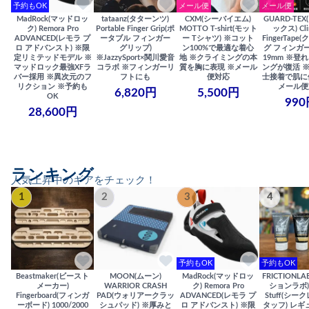
予約もOK
メール便
メール便
MadRock(マッドロッ
tataanz(タターンツ)
CXM(シーバイエム)
GUARD-TE
ク) Remora Pro
Portable Finger Grip(ポ
MOTTO T-shirt(モット
ックス) Cli
ADVANCED(レモラ プ
ータブル フィンガー
ー Tシャツ) ※コット
FingerTap
ロ アドバンスト) ※限
グリップ)
ン100%で最適な着心
グ フィンガー
定リミテッドモデル ※
※JazzySport×関川愛音
地 ※クライミングの本
19mm ※登
マッドロック最強XFラ
コラボ ※フィンガーリ
質を胸に表現 ※メール
ングが復活 
バー採用 ※異次元のフ
フトにも
便対応
士接着で肌に
リクション ※予約も
メール便
6,820円
5,500円
OK
990
28,600円
ランキング
人気上昇中のギアをチェック！
1
2
3
4
予約もOK
予約もOK
Beastmaker(ビースト
MOON(ムーン)
MadRock(マッドロッ
FRICTIONL
メーカー)
WARRIOR CRASH
ク) Remora Pro
ションラボ) S
Fingerboard(フィンガ
PAD(ウォリアークラッ
ADVANCED(レモラ プ
Stuff(シー
ーボード) 1000/2000
シュパッド) ※厚みと
ロ アドバンスト) ※限
タッフ) レギ