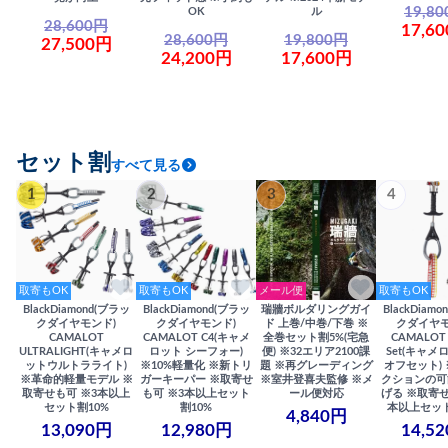
19,8
OK
ル
28,600円
17,6
28,600円
19,800円
27,500円
24,200円
17,600円
セット割
すべて見る
1
2
3
4
取寄もOK
取寄もOK
メール便
取寄もOK
BlackDiamond(ブラッ
BlackDiamond(ブラッ
瑞牆ボルダリングガイ
BlackDiam
クダイヤモンド)
クダイヤモンド)
ド 上巻/中巻/下巻 ※
クダイヤモ
CAMALOT
CAMALOT C4(キャメ
全巻セット割5%(宅急
CAMALOT 
ULTRALIGHT(キャメロ
ロット シーフォー)
便) ※32エリア2100課
Set(キャメロ
ットウルトラライト)
※10%軽量化 ※新トリ
題 ※再グレーディング
オフセット)
※革命的軽量モデル ※
ガーキーパー ※取寄せ
※室井登喜夫監修 ※メ
クションの可
取寄せも可 ※3本以上
も可 ※3本以上セット
ール便対応
げる ※取寄せ
セット割10%
割10%
本以上セット
4,840円
13,090円
12,980円
14,5