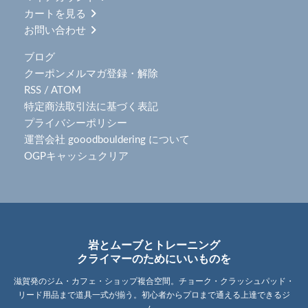
カートを見る
お問い合わせ
ブログ
クーポンメルマガ登録・解除
RSS
/
ATOM
特定商法取引法に基づく表記
プライバシーポリシー
運営会社 gooodbouldering について
OGPキャッシュクリア
岩とムーブとトレーニング
クライマーのためにいいものを
滋賀発のジム・カフェ・ショップ複合空間。チョーク・クラッシュパッド・
リード用品まで道具一式が揃う。初心者からプロまで通える上達できるジ