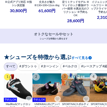
※公式アプリ対応 ※指
丈夫さが魅力
定リミテッドモデル ※
イジェニック
トレ決定版
※130×100×12cm 6kg
マッドロック最強XFラ
ールフリー 
バー採用 ※異次元のフ
ップクライマ
30,800円
61,600円
リクション ※予約も
予約も
OK
2,31
28,600円
オトクなセールやセット
シューズを特徴から探せます
★シューズを特徴から選ぶ
すべて見る
すべて
#ダウントゥ
#ターンイン
#ベルクロ
#レースアップ #
1
2
3
4
予約もOK
予約もOK
MadRock(マッドロッ
UNPARALLEL(アンパ
SPORTIVA(スポルティ
SPORTIVA