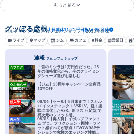
もっと見る
グッぼる彦根
土日連休11-21 平日祝16-23 月休
ボルダリングジムとカフェとショップ｜2013年創業
ライブ
マップ
ジム
カフェ
料金
営業日
速報
ジム カフェ ショップ
「昔のミウラは1万円台だった」25
☆ブログ
年の価格変化から、今のクライミン
グシューズ選びを楽しむ
【ジム】13周年キャンペーン全商品
☆お知らせ
10%OFF
08/06【セール】8月末まで！スカル
新入荷
パ インスティンクト VSR LV。軽く柔
軟に進化したVSR。新ラスト(足型)で
異次元のフィット感。
08/05【再入荷】イボルブ ファント
再入荷
ム プロ。フリクション・剛性・フィ
ット感すべてが頂点！EVOWRAPテ
ンションで究極のエッジング性能を