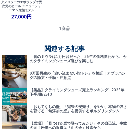
クノロジーのエボラップで異
次元のヒール ※ニューシャ
ーマン究極モデル
27,000円
1商品
関連する記事
「昔のミウラは1万円台だった」25年の価格変化から、今
のクライミングシューズ選びを楽しむ
8万回再生の「追い込まない指トレ」を検証｜アブラハン
グの論文・手順・注意点
【製品】クライミングシューズ売上ランキング - 2025年
下半期BEST3
「おもてなしの壁」「完登の安売り」をやめ、本物の強さ
を育てる「無添加の壁」を提供するボルダリングジム
【岩場】「見つけた岩で登ってみたい」その自己流、事故
の元！岩場への近道は「山の会」検索から