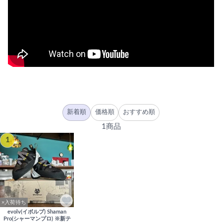
新着順
価格順
おすすめ順
1商品
1
×入荷待ち
evolv(イボルブ) Shaman
Pro(シャーマンプロ) ※新テ