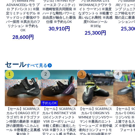
ク) Remora Pro
ラレル) TN-FINITY(テ
バ) SKWAMA LITE
バ) Solutio
ADVANCED(レモラ プ
ィーエヌ-フィニティ)
WOMAN(スクワマ ラ
JR(ソリュー
ロ アドバンスト) ※限
※楢崎智亜共同開発 ※
イト ウーマン) ※適度
ンプ ジュニア
定リミテッドモデル ※
ハードな剛性パワーと
なダウントゥ ※軽量で
ニア特化モデ
マッドロック最強XFラ
自由度が融合した最強
高いねじれ剛性 ※高感
期の足に最適
バー採用 ※異次元のフ
仕様 ※予約もOK
度FriXionソール
ンションバ
リクション ※予約も
※185g
30,910円
25,3
OK
25,300円
28,600円
セール
すべて見る
1
2
3
4
予約もOK
【セール】SCARPA(ス
【セール】SCARPA(ス
【セール】SCARPA(ス
【セール】SC
カルパ) DRAGO XT(ド
カルパ) INSTINCT VSR
カルパ) ORIGIN VS
カルパ) ORIG
ラゴ XT) ※ドラゴファ
LV(インスティンクト
WMN(オリジンVSウー
リジンVS) 
ン待望の最終形 ※超好
VSR ローボリューム)
マン) ※最高のエント
上達できる入
評の新開発ハニカムヒ
※軽く柔軟に進化した
リーシューズ ※初中級
ズ ※初中級
ール ※密着度と足裏感
VSR ※新ラストで異次
者向けコンフォートモ
フォート
覚が向上
元フィット感 ※予約も
デル ※2024年新モデ