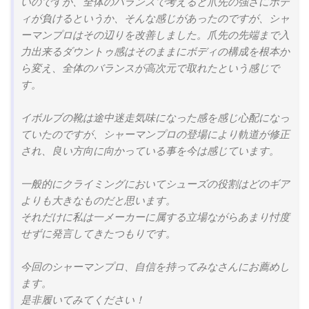
いのですが、全体のバランスで考えると爪先の強さにボデ
ィが負けるというか、そんな感じがあったのですが、シャ
ーマンプロはその辺りを改善しました。爪先の先端まで入
力出来るダウントゥ感はそのままにボディの構成を根本か
ら変え、全体のバランスが高次元で取れたという感じで
す。
イボルブの靴は途中迷走気味になった感を感じ心配になっ
ていたのですが、シャーマンプロの登場により軌道が修正
され、良い方向に向かっている事を今は感じています。
一般的にクライミングにおいてシューズの役割はどのギア
よりも大きなものだと思います。
それだけに私は一メーカーに属する立場ながらあまり忖度
せずに発言してきたつもりです。
今回のシャーマンプロ、自信を持ってみなさんにお薦めし
ます。
是非履いてみてください！