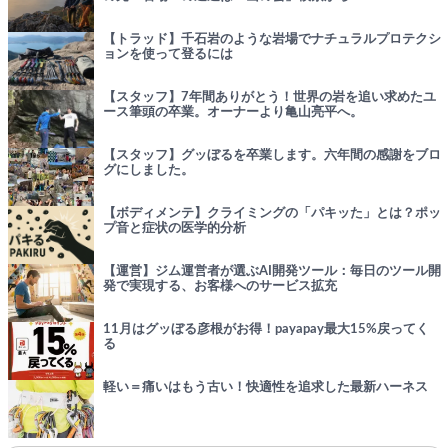
【トラッド】千石岩のような岩場でナチュラルプロテクシ
ョンを使って登るには
【スタッフ】7年間ありがとう！世界の岩を追い求めたユ
ース筆頭の卒業。オーナーより亀山亮平へ。
【スタッフ】グッぼるを卒業します。六年間の感謝をブロ
グにしました。
【ボディメンテ】クライミングの「パキッた」とは？ポッ
プ音と症状の医学的分析
【運営】ジム運営者が選ぶAI開発ツール：毎日のツール開
発で実現する、お客様へのサービス拡充
11月はグッぼる彦根がお得！payapay最大15%戻ってく
る
軽い＝痛いはもう古い！快適性を追求した最新ハーネス