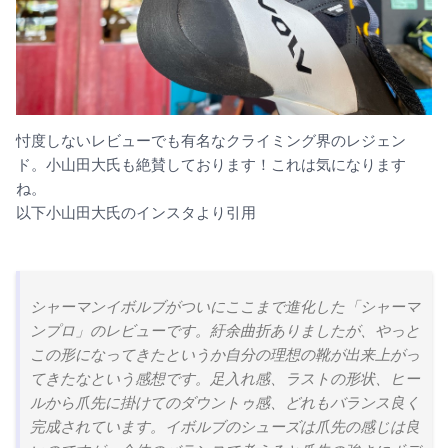
忖度しないレビューでも有名なクライミング界のレジェン
ド。小山田大氏も絶賛しております！これは気になります
ね。
以下小山田大氏のインスタより引用
シャーマンイボルブがついにここまで進化した「シャーマ
ンプロ」のレビューです。紆余曲折ありましたが、やっと
この形になってきたというか自分の理想の靴が出来上がっ
てきたなという感想です。足入れ感、ラストの形状、ヒー
ルから爪先に掛けてのダウントゥ感、どれもバランス良く
完成されています。イボルブのシューズは爪先の感じは良