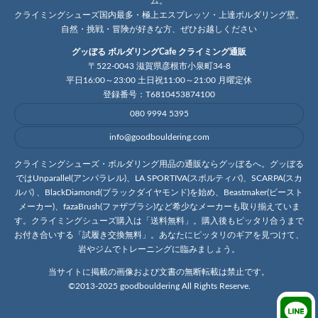
ム。
クライミングシューズ国内最多・極上エスプレッソ・上達ボルダリング壁。
自然・挑戦・冒険が好きな方、ぜひお越しください
グッぼる ボルダリングCafe クライミング通販
〒522-0043 滋賀県彦根市小泉町34-8
平日16:00～23:00 土日祝11:00～21:00 月曜定休
登録番号：T6810453874100
080 9994 5395
info@goodbouldering.com
クライミングシューズ・ボルダリング用品の通販ならグッぼるへ。グッぼる
ではUnparallel(アンパラレル)、LA SPORTIVA(スポルティバ)、SCARPA(スカ
ルパ) 、BlackDiamond(ブラックダイヤモンド)を始め、Beastmaker(ビースト
メーカー)、fazaBrush(ファザブラシ)など希少なメーカーも取り揃えていま
す。クライミングシューズ購入は「送料無料」。購入後もピッタリ合うまで
お付き合いする「試履き交換無料」。あなたにピッタリのギアを見つけて、
岩やジムでトレーニングに臨みましょう。
当サイトに掲載の画像および文書の無断転載は禁止です。
©2013-2025 goodbouldering All Rights Reserve.