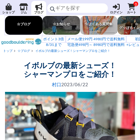
0
ショップ
ジム
ブログ
ログイン
カート
☆ブログ
☆お知らせ
☆よくある質問集
☆
グッぼるイン
ポイント3倍
メール便199円 4980円で送料無料
初
8/31まで
宅急便498円～ 8980円で送料無料
+レビュ
トップ
☆ブログ
イボルブの最新シューズ！シャーマンプロをご紹介！
イボルブの最新シューズ！
シャーマンプロをご紹介！
村口
2023/06/22