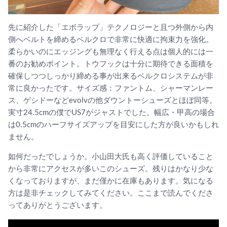
先に紹介した「エボラップ」テクノロジーと且つ外側から内
側へベルトを締めるベルクロで非常に快適に拘束力を強化。
柔らかいのにエッジングも無理なく行える点は個人的には一
番のお勧めポイント。トウフックは十分に期待できる面積を
確保しつつしっかり締める事が出来るベルクロシステムが非
常に良かったです。サイズ感：ファントム、シャーマンレー
ス、ゲシドーなどevolvの他ダウントーシューズとほぼ同等。
実寸24.5cmの僕でUS7がジャストでした。幅広・甲高の場合
は0.5cmのハーフサイズアップを目安にした方が良いかもしれ
ません。
如何だったでしょうか。小山田大氏も高く評価していること
から非常にアクセスが多いこのシューズ。残りはかなり少な
くなっておりますが、まだ僅かに在庫もあります。気になる
方は是非チェックしてみてください。ここまで読んでくださ
ってありがとうございます。