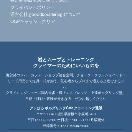
特定商法取引法に基づく表記
プライバシーポリシー
運営会社 gooodbouldering について
OGPキャッシュクリア
岩とムーブとトレーニング
クライマーのためにいいものを
滋賀発のジム・カフェ・ショップ複合空間。チョーク・クラッシュパッド・
リード用品まで道具一式が揃う。初心者からプロまで通える上達できるジ
ム。
クライミングシューズ国内最多・極上エスプレッソ・上達ボルダリング壁。
自然・挑戦・冒険が好きな方、ぜひお越しください
グッぼる ボルダリングCafe クライミング通販
〒522-0043 滋賀県彦根市小泉町34-8
平日16:00～23:00 土日祝11:00～21:00 月曜定休
登録番号：T6810453874100