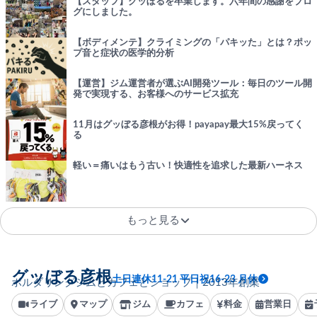
【スタッフ】グッぼるを卒業します。六年間の感謝をブロ
グにしました。
【ボディメンテ】クライミングの「パキッた」とは？ポッ
プ音と症状の医学的分析
【運営】ジム運営者が選ぶAI開発ツール：毎日のツール開
発で実現する、お客様へのサービス拡充
11月はグッぼる彦根がお得！payapay最大15%戻ってく
る
軽い＝痛いはもう古い！快適性を追求した最新ハーネス
もっと見る
グッぼる彦根
土日連休11-21 平日祝16-23 月休
ボルダリングジムとカフェとショップ｜2013年創業
ライブ
マップ
ジム
カフェ
料金
営業日