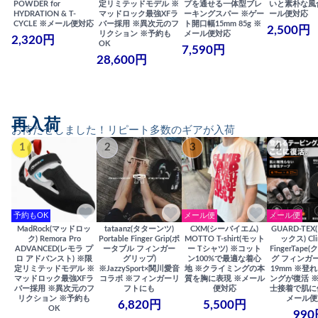
POWDER for
定リミテッドモデル ※
プを通せる一体型ブレ
いと素朴な風
HYDRATION & T-
マッドロック最強XFラ
ーキングスパー ※ゲー
ール便対応
CYCLE ※メール便対応
バー採用 ※異次元のフ
ト開口幅15mm 85g ※
2,500円
リクション ※予約も
メール便対応
2,320円
OK
7,590円
28,600円
再入荷
お待たせしました！リピート多数のギアが入荷
1
2
3
4
予約もOK
メール便
メール便
MadRock(マッドロッ
tataanz(タターンツ)
CXM(シーバイエム)
GUARD-TE
ク) Remora Pro
Portable Finger Grip(ポ
MOTTO T-shirt(モット
ックス) Cli
ADVANCED(レモラ プ
ータブル フィンガー
ー Tシャツ) ※コット
FingerTap
ロ アドバンスト) ※限
グリップ)
ン100%で最適な着心
グ フィンガー
定リミテッドモデル ※
※JazzySport×関川愛音
地 ※クライミングの本
19mm ※登
マッドロック最強XFラ
コラボ ※フィンガーリ
質を胸に表現 ※メール
ングが復活 
バー採用 ※異次元のフ
フトにも
便対応
士接着で肌に
リクション ※予約も
メール便
6,820円
5,500円
OK
990