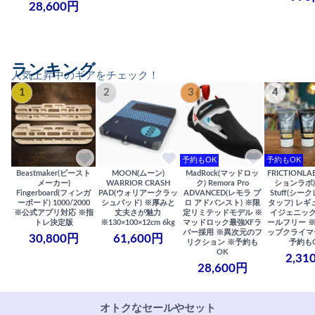
28,600円
ランキング
人気上昇中のギアをチェック！
1
2
3
4
予約もOK
予約もOK
Beastmaker(ビースト
MOON(ムーン)
MadRock(マッドロッ
FRICTIONL
メーカー)
WARRIOR CRASH
ク) Remora Pro
ションラボ) S
Fingerboard(フィンガ
PAD(ウォリアークラッ
ADVANCED(レモラ プ
Stuff(シー
ーボード) 1000/2000
シュパッド) ※厚みと
ロ アドバンスト) ※限
タッフ) レギ
※公式アプリ対応 ※指
丈夫さが魅力
定リミテッドモデル ※
イジェニック
トレ決定版
※130×100×12cm 6kg
マッドロック最強XFラ
ールフリー 
バー採用 ※異次元のフ
ップクライマ
30,800円
61,600円
リクション ※予約も
予約も
OK
2,31
28,600円
オトクなセールやセット