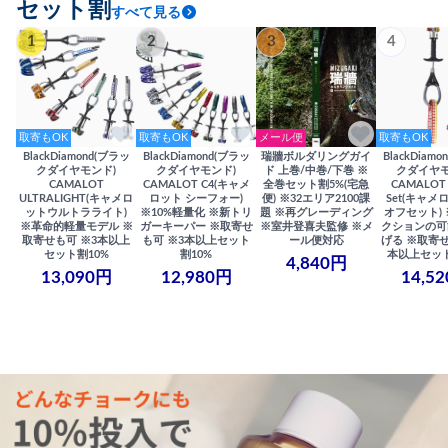
セット割
すべて見る
1
2
3
4
取寄もOK
取寄もOK
メール便
取寄もOK
BlackDiamond(ブラッ
BlackDiamond(ブラッ
瑞牆ボルダリングガイ
BlackDiam
クダイヤモンド)
クダイヤモンド)
ド 上巻/中巻/下巻 ※
クダイヤモ
CAMALOT
CAMALOT C4(キャメ
全巻セット割5%(宅急
CAMALOT 
ULTRALIGHT(キャメロ
ロット シーフォー)
便) ※32エリア2100課
Set(キャメロ
ットウルトラライト)
※10%軽量化 ※新トリ
題 ※再グレーディング
オフセット)
※革命的軽量モデル ※
ガーキーパー ※取寄せ
※室井登喜夫監修 ※メ
クションの可
取寄せも可 ※3本以上
も可 ※3本以上セット
ール便対応
げる ※取寄せ
セット割10%
割10%
本以上セット
4,840円
13,090円
12,980円
14,5