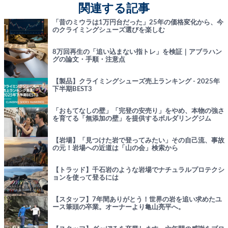
関連する記事
「昔のミウラは1万円台だった」25年の価格変化から、今
のクライミングシューズ選びを楽しむ
8万回再生の「追い込まない指トレ」を検証｜アブラハン
グの論文・手順・注意点
【製品】クライミングシューズ売上ランキング - 2025年
下半期BEST3
「おもてなしの壁」「完登の安売り」をやめ、本物の強さ
を育てる「無添加の壁」を提供するボルダリングジム
【岩場】「見つけた岩で登ってみたい」その自己流、事故
の元！岩場への近道は「山の会」検索から
【トラッド】千石岩のような岩場でナチュラルプロテクシ
ョンを使って登るには
【スタッフ】7年間ありがとう！世界の岩を追い求めたユ
ース筆頭の卒業。オーナーより亀山亮平へ。