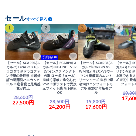
セール
すべて見る
1
2
3
4
予約もOK
【セール】SCARPA(ス
【セール】SCARPA(ス
【セール】SCARPA(ス
【セール】SC
カルパ) DRAGO XT(ド
カルパ) INSTINCT VSR
カルパ) ORIGIN VS
カルパ) ORIG
ラゴ XT) ※ドラゴファ
LV(インスティンクト
WMN(オリジンVSウー
リジンVS) 
ン待望の最終形 ※超好
VSR ローボリューム)
マン) ※最高のエント
上達できる入
評の新開発ハニカムヒ
※軽く柔軟に進化した
リーシューズ ※初中級
ズ ※初中級
ール ※密着度と足裏感
VSR ※新ラストで異次
者向けコンフォートモ
フォート
覚が向上
元フィット感 ※予約も
デル ※2024年新モデ
19,8
OK
ル
28,600円
17,6
28,600円
19,800円
27,500円
24,200円
17,600円