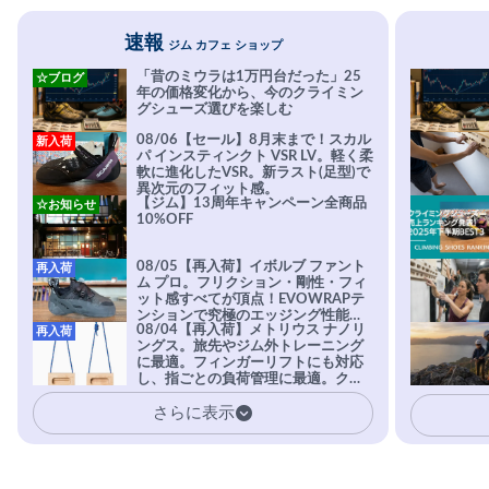
速報
ジム カフェ ショップ
「昔のミウラは1万円台だった」25
☆ブログ
年の価格変化から、今のクライミン
グシューズ選びを楽しむ
08/06【セール】8月末まで！スカル
新入荷
パ インスティンクト VSR LV。軽く柔
軟に進化したVSR。新ラスト(足型)で
異次元のフィット感。
【ジム】13周年キャンペーン全商品
☆お知らせ
10%OFF
08/05【再入荷】イボルブ ファント
再入荷
ム プロ。フリクション・剛性・フィ
ット感すべてが頂点！EVOWRAPテ
ンションで究極のエッジング性能を
08/04【再入荷】メトリウス ナノリ
再入荷
実現。進化系ラバーEvo-74はTRAX
ングス。旅先やジム外トレーニング
を凌駕する粘着力で極小ホールドに
に最適。フィンガーリフトにも対応
安心感。
し、指ごとの負荷管理に最適。クラ
イマーの指を本気で鍛えるギア。
さらに表示