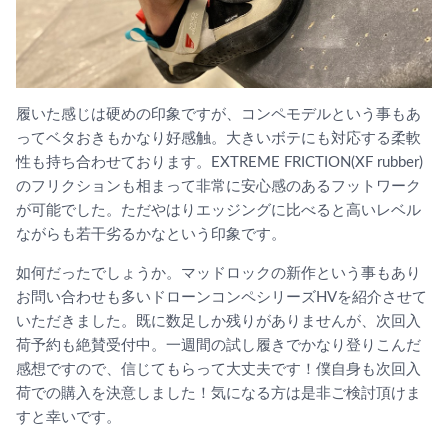
履いた感じは硬めの印象ですが、コンペモデルという事もあ
ってベタおきもかなり好感触。大きいボテにも対応する柔軟
性も持ち合わせております。EXTREME FRICTION(XF rubber)
のフリクションも相まって非常に安心感のあるフットワーク
が可能でした。ただやはりエッジングに比べると高いレベル
ながらも若干劣るかなという印象です。
如何だったでしょうか。マッドロックの新作という事もあり
お問い合わせも多いドローンコンペシリーズHVを紹介させて
いただきました。既に数足しか残りがありませんが、次回入
荷予約も絶賛受付中。一週間の試し履きでかなり登りこんだ
感想ですので、信じてもらって大丈夫です！僕自身も次回入
荷での購入を決意しました！気になる方は是非ご検討頂けま
すと幸いです。