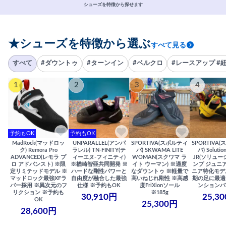
シューズを特徴から探せます
★シューズを特徴から選ぶ
すべて見る
すべて
#ダウントゥ
#ターンイン
#ベルクロ
#レースアップ #
1
2
3
4
予約もOK
予約もOK
MadRock(マッドロッ
UNPARALLEL(アンパ
SPORTIVA(スポルティ
SPORTIVA
ク) Remora Pro
ラレル) TN-FINITY(テ
バ) SKWAMA LITE
バ) Solutio
ADVANCED(レモラ プ
ィーエヌ-フィニティ)
WOMAN(スクワマ ラ
JR(ソリュー
ロ アドバンスト) ※限
※楢崎智亜共同開発 ※
イト ウーマン) ※適度
ンプ ジュニア
定リミテッドモデル ※
ハードな剛性パワーと
なダウントゥ ※軽量で
ニア特化モデ
マッドロック最強XFラ
自由度が融合した最強
高いねじれ剛性 ※高感
期の足に最適
バー採用 ※異次元のフ
仕様 ※予約もOK
度FriXionソール
ンションバ
リクション ※予約も
※185g
30,910円
25,3
OK
25,300円
28,600円