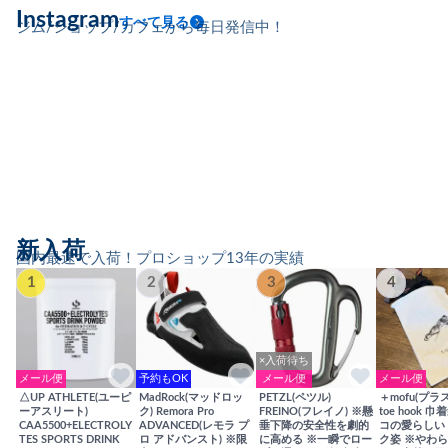
Instagram
すべて見る
ジム/ショップ/カフェから毎日発信中！
新入荷
国内最速で入荷！プロショップ13年の実績
1
2
3
4
×入荷待ち
メール便
予約もOK
メール便
メール便
△UP ATHLETE(ユーピ
MadRock(マッドロッ
PETZL(ペツル)
＋mofu(プラ
ーアスリート)
ク) Remora Pro
FREINO(フレイノ) ※懸
toe hook 
CAA5500+ELECTROLY
ADVANCED(レモラ プ
垂下降の安全性を劇的
コの愛らしい
TES SPORTS DRINK
ロ アドバンスト) ※限
に高める ※一瞬でロー
ク姿 ※やわ