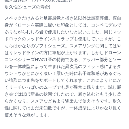
掻き込み(ホールドへの力の伝達力)
耐久性(シューズの寿命)
スペックだけみると足裏感覚と掻き込以外は最高評価。僕自
身がドローンを実際に履いた印象としては、コンペモデルで
ありながらむしろ岩で使用したいなと思いました。同じマッ
ドロックのレッドラインストラップも使用していますが、こ
ちらはかなりのソフトシューズ。スメアリングに関してはや
はりレッドラインの方に軍配が上がります。しかしドローン
コンペシリーズHVの1番の特徴である、アッパー部分とソー
ルを一体成型によって生まれた異次元のフィット感によるダ
ウントウがとにかく凄い！履いた時に若干違和感があるぐら
い強烈につま先をサポートしてくれます。これによりとにか
くリーチいっぱいのムーブでも足が異常に残ります。試し履
き会ではほぼ新品の状態でしたので、履き込むともう少し柔
らかくなり、スメアなどもより馴染んで使えそうです。耐久
性に関してはまだ未知数ですが、一体成型によりかなり長く
使えそうな気がします。