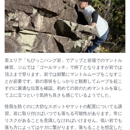
里エリア「ちびっこハング岩」でアップと岩場でのマントル
練習。ジムでは「ゴールマッチ」で終了となりますが岩では
頂上まで登ります。岩では頻繁にマントルムーブをこなすこ
とが必要です。岩の形状をしっかりと観察してムーブを起こ
すのに最適な位置も確認。初めての岩のためマントルを返し
て上に立つという気持ち良さも感じているようでした。
怪我を防ぐのに大切なスポットやマットの配置についても講
習。岩に取り付けばいつでも落ちる可能性があります。常に
リスクがあることを意識しなければいけません。低い岩でも
落ち方によってはケガに繋がります。落ちることを想定した