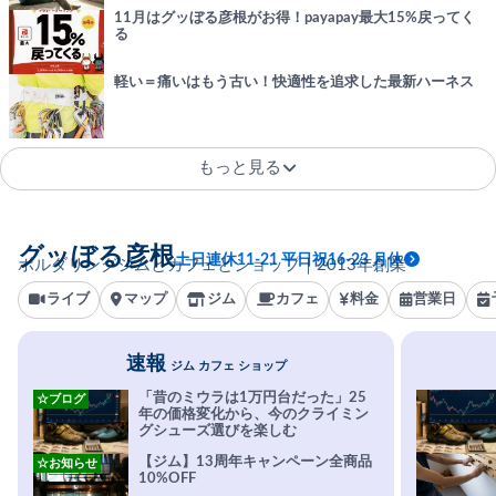
11月はグッぼる彦根がお得！payapay最大15%戻ってく
る
軽い＝痛いはもう古い！快適性を追求した最新ハーネス
もっと見る
グッぼる彦根
土日連休11-21 平日祝16-23 月休
ボルダリングジムとカフェとショップ｜2013年創業
ライブ
マップ
ジム
カフェ
料金
営業日
速報
ジム カフェ ショップ
「昔のミウラは1万円台だった」25
☆ブログ
年の価格変化から、今のクライミン
グシューズ選びを楽しむ
【ジム】13周年キャンペーン全商品
☆お知らせ
10%OFF