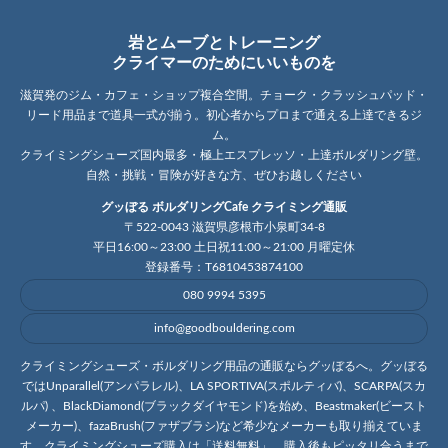
岩とムーブとトレーニング
クライマーのためにいいものを
滋賀発のジム・カフェ・ショップ複合空間。チョーク・クラッシュパッド・
リード用品まで道具一式が揃う。初心者からプロまで通える上達できるジ
ム。
クライミングシューズ国内最多・極上エスプレッソ・上達ボルダリング壁。
自然・挑戦・冒険が好きな方、ぜひお越しください
グッぼる ボルダリングCafe クライミング通販
〒522-0043 滋賀県彦根市小泉町34-8
平日16:00～23:00 土日祝11:00～21:00 月曜定休
登録番号：T6810453874100
080 9994 5395
info@goodbouldering.com
クライミングシューズ・ボルダリング用品の通販ならグッぼるへ。グッぼる
ではUnparallel(アンパラレル)、LA SPORTIVA(スポルティバ)、SCARPA(スカ
ルパ) 、BlackDiamond(ブラックダイヤモンド)を始め、Beastmaker(ビースト
メーカー)、fazaBrush(ファザブラシ)など希少なメーカーも取り揃えていま
す。クライミングシューズ購入は「送料無料」。購入後もピッタリ合うまで