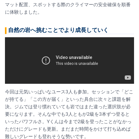
マット配置、スポットする際のクライマーの安全確保を順番
に体験しました。
自然の岩へ挑むことでより成長していく
今回は元気いっぱいなユース3人も参加。セッションで「どこ
が持てる」「この方が届く」といった具合に次々と課題を解
決。ジムでは登り慣れていても岩ではまた違った選択肢が必
要になります。そんな中でも3人ともが2級を3本ずつ登ると
いったパワフルさ。Yくんは今まで2級を登ったことがなかっ
ただけにグレードも更新。まだまだ時間をかけて打ち込めば
難しいグレードも登れそうな勢いです。