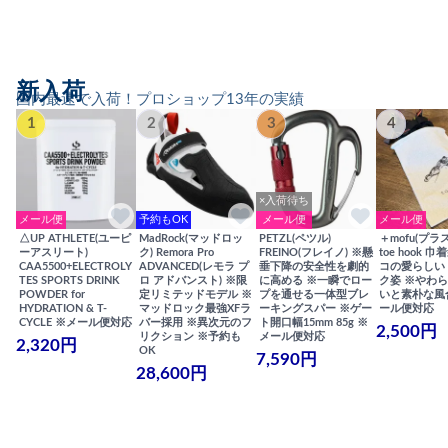
新入荷
国内最速で入荷！プロショップ13年の実績
1
2
3
4
×入荷待ち
メール便
予約もOK
メール便
メール便
△UP ATHLETE(ユーピ
MadRock(マッドロッ
PETZL(ペツル)
＋mofu(プラ
ーアスリート)
ク) Remora Pro
FREINO(フレイノ) ※懸
toe hook 
CAA5500+ELECTROLY
ADVANCED(レモラ プ
垂下降の安全性を劇的
コの愛らしい
TES SPORTS DRINK
ロ アドバンスト) ※限
に高める ※一瞬でロー
ク姿 ※やわ
POWDER for
定リミテッドモデル ※
プを通せる一体型ブレ
いと素朴な風
HYDRATION & T-
マッドロック最強XFラ
ーキングスパー ※ゲー
ール便対応
CYCLE ※メール便対応
バー採用 ※異次元のフ
ト開口幅15mm 85g ※
2,500円
リクション ※予約も
メール便対応
2,320円
OK
7,590円
28,600円