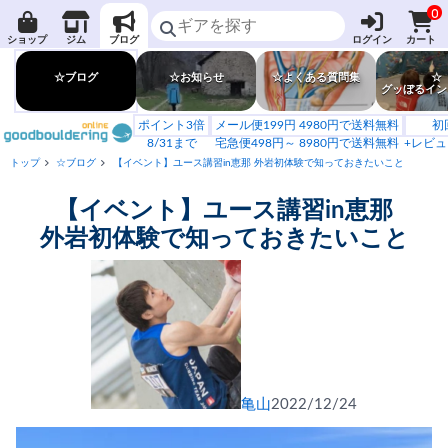
0
ショップ
ジム
ブログ
ログイン
カート
☆ブログ
☆お知らせ
☆よくある質問集
☆
グッぼるイン
ポイント3倍
メール便199円 4980円で送料無料
初
8/31まで
宅急便498円～ 8980円で送料無料
+レビュ
トップ
☆ブログ
【イベント】ユース講習in恵那 外岩初体験で知っておきたいこと
【イベント】ユース講習in恵那
外岩初体験で知っておきたいこと
亀山
2022/12/24