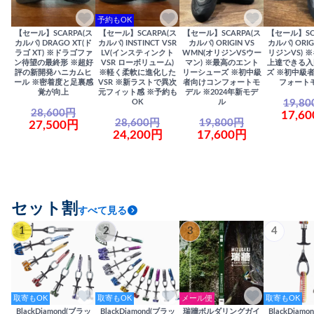
予約もOK
【セール】SCARPA(ス
【セール】SCARPA(ス
【セール】SCARPA(ス
【セール】SC
カルパ) DRAGO XT(ド
カルパ) INSTINCT VSR
カルパ) ORIGIN VS
カルパ) ORIG
ラゴ XT) ※ドラゴファ
LV(インスティンクト
WMN(オリジンVSウー
リジンVS) 
ン待望の最終形 ※超好
VSR ローボリューム)
マン) ※最高のエント
上達できる入
評の新開発ハニカムヒ
※軽く柔軟に進化した
リーシューズ ※初中級
ズ ※初中級
ール ※密着度と足裏感
VSR ※新ラストで異次
者向けコンフォートモ
フォート
覚が向上
元フィット感 ※予約も
デル ※2024年新モデ
19,8
OK
ル
28,600円
17,6
28,600円
19,800円
27,500円
24,200円
17,600円
セット割
すべて見る
1
2
3
4
取寄もOK
取寄もOK
メール便
取寄もOK
BlackDiamond(ブラッ
BlackDiamond(ブラッ
瑞牆ボルダリングガイ
BlackDiam