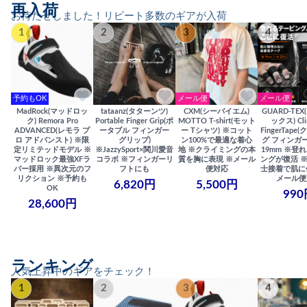
再入荷
お待たせしました！リピート多数のギアが入荷
1
2
3
4
予約もOK
メール便
メール便
MadRock(マッドロッ
tataanz(タターンツ)
CXM(シーバイエム)
GUARD-TE
ク) Remora Pro
Portable Finger Grip(ポ
MOTTO T-shirt(モット
ックス) Cli
ADVANCED(レモラ プ
ータブル フィンガー
ー Tシャツ) ※コット
FingerTap
ロ アドバンスト) ※限
グリップ)
ン100%で最適な着心
グ フィンガー
定リミテッドモデル ※
※JazzySport×関川愛音
地 ※クライミングの本
19mm ※登
マッドロック最強XFラ
コラボ ※フィンガーリ
質を胸に表現 ※メール
ングが復活 
バー採用 ※異次元のフ
フトにも
便対応
士接着で肌に
リクション ※予約も
メール便
6,820円
5,500円
OK
990
28,600円
ランキング
人気上昇中のギアをチェック！
1
2
3
4