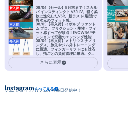
08/06【セール】8月末まで！スカル
新入荷
パ インスティンクト VSR LV。軽く柔
軟に進化したVSR。新ラスト(足型)で
異次元のフィット感。
08/05【再入荷】イボルブ ファント
再入荷
ム プロ。フリクション・剛性・フィ
ット感すべてが頂点！EVOWRAPテ
ンションで究極のエッジング性能を
08/04【再入荷】メトリウス ナノリ
再入荷
実現。進化系ラバーEvo-74はTRAX
ングス。旅先やジム外トレーニング
を凌駕する粘着力で極小ホールドに
に最適。フィンガーリフトにも対応
安心感。
し、指ごとの負荷管理に最適。クラ
イマーの指を本気で鍛えるギア。
さらに表示
Instagram
すべて見る
ジム/ショップ/カフェから毎日発信中！