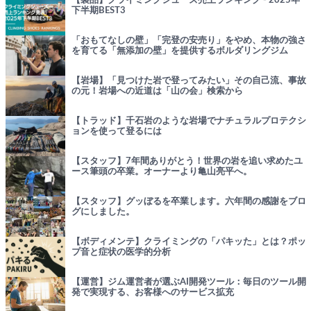
【製品】クライミングシューズ売上ランキング - 2025年
下半期BEST3
「おもてなしの壁」「完登の安売り」をやめ、本物の強さ
を育てる「無添加の壁」を提供するボルダリングジム
【岩場】「見つけた岩で登ってみたい」その自己流、事故
の元！岩場への近道は「山の会」検索から
【トラッド】千石岩のような岩場でナチュラルプロテクシ
ョンを使って登るには
【スタッフ】7年間ありがとう！世界の岩を追い求めたユ
ース筆頭の卒業。オーナーより亀山亮平へ。
【スタッフ】グッぼるを卒業します。六年間の感謝をブロ
グにしました。
【ボディメンテ】クライミングの「パキッた」とは？ポッ
プ音と症状の医学的分析
【運営】ジム運営者が選ぶAI開発ツール：毎日のツール開
発で実現する、お客様へのサービス拡充