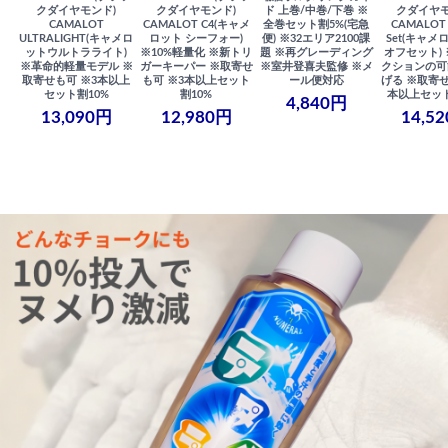
クダイヤモンド)
クダイヤモンド)
ド 上巻/中巻/下巻 ※
クダイヤモ
CAMALOT
CAMALOT C4(キャメ
全巻セット割5%(宅急
CAMALOT 
ULTRALIGHT(キャメロ
ロット シーフォー)
便) ※32エリア2100課
Set(キャメロ
ットウルトラライト)
※10%軽量化 ※新トリ
題 ※再グレーディング
オフセット)
※革命的軽量モデル ※
ガーキーパー ※取寄せ
※室井登喜夫監修 ※メ
クションの可
取寄せも可 ※3本以上
も可 ※3本以上セット
ール便対応
げる ※取寄せ
セット割10%
割10%
本以上セット
4,840円
13,090円
12,980円
14,5