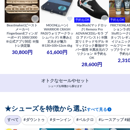
予約もOK
予約もOK
Beastmaker(ビースト
MOON(ムーン)
MadRock(マッドロッ
FRICTIONL
メーカー)
WARRIOR CRASH
ク) Remora Pro
ションラボ) S
Fingerboard(フィンガ
PAD(ウォリアークラッ
ADVANCED(レモラ プ
Stuff(シー
ーボード) 1000/2000
シュパッド) ※厚みと
ロ アドバンスト) ※限
タッフ) レギ
※公式アプリ対応 ※指
丈夫さが魅力
定リミテッドモデル ※
イジェニック
トレ決定版
※130×100×12cm 6kg
マッドロック最強XFラ
ールフリー 
バー採用 ※異次元のフ
ップクライマ
30,800円
61,600円
リクション ※予約も
予約も
OK
2,31
28,600円
オトクなセールやセット
シューズを特徴から探せます
★シューズを特徴から選ぶ
すべて見る
すべて
#ダウントゥ
#ターンイン
#ベルクロ
#レースアップ #