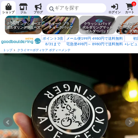
0
ショップ
ジム
ブログ
ログイン
カート
クライミングシューズ
チョーク ブラシ
クラッシュパッド
リードクラ
ボルダリングシューズ
チョークバッグ
ボルダリングマット
ロープクラ
ボルダーパッド
沢登
ポイント3倍
メール便199円 4980円で送料無料
初
8/31まで
宅急便498円～ 8980円で送料無料
+レビュ
トップ
クライマーボディケア ボディーメンテ