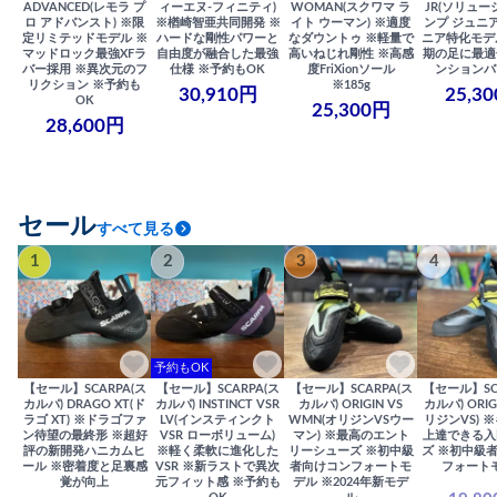
ADVANCED(レモラ プ
ィーエヌ-フィニティ)
WOMAN(スクワマ ラ
JR(ソリュー
ロ アドバンスト) ※限
※楢崎智亜共同開発 ※
イト ウーマン) ※適度
ンプ ジュニア
定リミテッドモデル ※
ハードな剛性パワーと
なダウントゥ ※軽量で
ニア特化モデ
マッドロック最強XFラ
自由度が融合した最強
高いねじれ剛性 ※高感
期の足に最適
バー採用 ※異次元のフ
仕様 ※予約もOK
度FriXionソール
ンションバ
リクション ※予約も
※185g
30,910円
25,3
OK
25,300円
28,600円
セール
すべて見る
1
2
3
4
予約もOK
【セール】SCARPA(ス
【セール】SCARPA(ス
【セール】SCARPA(ス
【セール】SC
カルパ) DRAGO XT(ド
カルパ) INSTINCT VSR
カルパ) ORIGIN VS
カルパ) ORIG
ラゴ XT) ※ドラゴファ
LV(インスティンクト
WMN(オリジンVSウー
リジンVS) 
ン待望の最終形 ※超好
VSR ローボリューム)
マン) ※最高のエント
上達できる入
評の新開発ハニカムヒ
※軽く柔軟に進化した
リーシューズ ※初中級
ズ ※初中級
ール ※密着度と足裏感
VSR ※新ラストで異次
者向けコンフォートモ
フォート
覚が向上
元フィット感 ※予約も
デル ※2024年新モデ