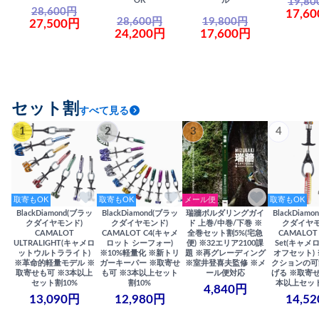
19,8
OK
ル
28,600円
17,6
28,600円
19,800円
27,500円
24,200円
17,600円
セット割
すべて見る
1
2
3
4
取寄もOK
取寄もOK
メール便
取寄もOK
BlackDiamond(ブラッ
BlackDiamond(ブラッ
瑞牆ボルダリングガイ
BlackDiam
クダイヤモンド)
クダイヤモンド)
ド 上巻/中巻/下巻 ※
クダイヤモ
CAMALOT
CAMALOT C4(キャメ
全巻セット割5%(宅急
CAMALOT 
ULTRALIGHT(キャメロ
ロット シーフォー)
便) ※32エリア2100課
Set(キャメロ
ットウルトラライト)
※10%軽量化 ※新トリ
題 ※再グレーディング
オフセット)
※革命的軽量モデル ※
ガーキーパー ※取寄せ
※室井登喜夫監修 ※メ
クションの可
取寄せも可 ※3本以上
も可 ※3本以上セット
ール便対応
げる ※取寄せ
セット割10%
割10%
本以上セット
4,840円
13,090円
12,980円
14,5