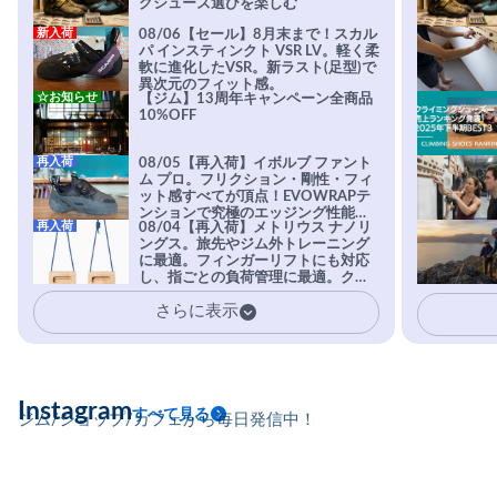
グシューズ選びを楽しむ
新入荷
08/06【セール】8月末まで！スカル
パ インスティンクト VSR LV。軽く柔
軟に進化したVSR。新ラスト(足型)で
異次元のフィット感。
☆お知らせ
【ジム】13周年キャンペーン全商品
10%OFF
再入荷
08/05【再入荷】イボルブ ファント
ム プロ。フリクション・剛性・フィ
ット感すべてが頂点！EVOWRAPテ
ンションで究極のエッジング性能を
再入荷
08/04【再入荷】メトリウス ナノリ
実現。進化系ラバーEvo-74はTRAX
ングス。旅先やジム外トレーニング
を凌駕する粘着力で極小ホールドに
に最適。フィンガーリフトにも対応
安心感。
し、指ごとの負荷管理に最適。クラ
イマーの指を本気で鍛えるギア。
さらに表示
Instagram
すべて見る
ジム/ショップ/カフェから毎日発信中！