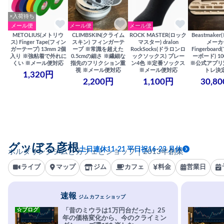
×入荷待ち
メール便
メール便
メール便
METOLIUS(メトリウ
CLIMBSKIN(クライム
ROCK MASTER(ロック
Beastmake
ス) Finger Tape(フィン
スキン) フィンガーテ
マスター) dralon
メーカ
ガーテープ) 13mm 2個
ープ ※常識を超えた
RockSocks(ドラロンロ
Fingerboa
入り ※強粘着で外れに
0.5cmの細さ ※繊細な
ックソックス) プレー
ーボード) 100
くい ※メール便対応
指先のフリクション重
ン4色 ※定番ソックス
※公式アプリ
視 ※メール便対応
※メール便対応
トレ決
1,320円
2,200円
1,100円
30,8
グッぼる彦根
土日連休11-21 平日祝16-23 月休
ボルダリングジムとカフェとショップ｜2013年創業
ライブ
マップ
ジム
カフェ
料金
営業日
速報
ジム カフェ ショップ
☆ブログ
「昔のミウラは1万円台だった」25
年の価格変化から、今のクライミン