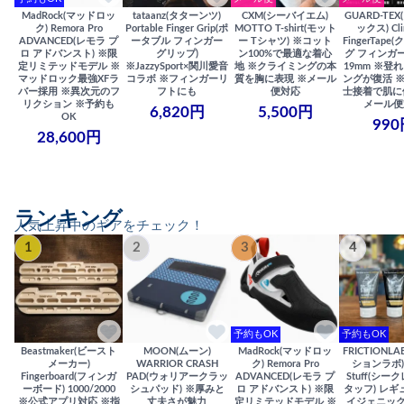
MadRock(マッドロッ
tataanz(タターンツ)
CXM(シーバイエム)
GUARD-TE
ク) Remora Pro
Portable Finger Grip(ポ
MOTTO T-shirt(モット
ックス) Cli
ADVANCED(レモラ プ
ータブル フィンガー
ー Tシャツ) ※コット
FingerTap
ロ アドバンスト) ※限
グリップ)
ン100%で最適な着心
グ フィンガー
定リミテッドモデル ※
※JazzySport×関川愛音
地 ※クライミングの本
19mm ※登
マッドロック最強XFラ
コラボ ※フィンガーリ
質を胸に表現 ※メール
ングが復活 
バー採用 ※異次元のフ
フトにも
便対応
士接着で肌に
リクション ※予約も
メール便
6,820円
5,500円
OK
990
28,600円
ランキング
人気上昇中のギアをチェック！
1
2
3
4
予約もOK
予約もOK
Beastmaker(ビースト
MOON(ムーン)
MadRock(マッドロッ
FRICTIONL
メーカー)
WARRIOR CRASH
ク) Remora Pro
ションラボ) S
Fingerboard(フィンガ
PAD(ウォリアークラッ
ADVANCED(レモラ プ
Stuff(シー
ーボード) 1000/2000
シュパッド) ※厚みと
ロ アドバンスト) ※限
タッフ) レギ
※公式アプリ対応 ※指
丈夫さが魅力
定リミテッドモデル ※
イジェニック