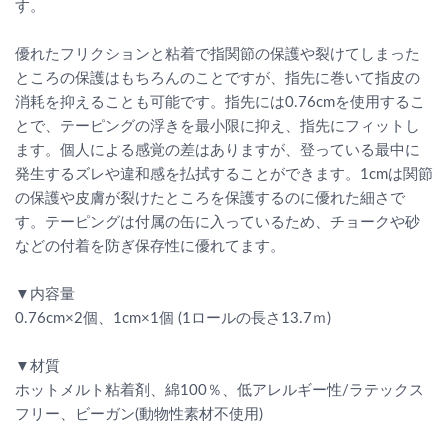
す。
優れたフリクションと粘着で指関節の保護や裂けてしまった
ところの保護はもちろんのことですが、指先に巻いて指皮の
消耗を抑えることも可能です。指先には0.76cmを使用するこ
とで、テーピングの浮きを最小限に抑え、指先にフィットし
ます。個人による感覚の差はありますが、登っている最中に
発生するズレや違和感を払拭することができます。1cmは関節
の保護や皮膚が裂けたところを保護するのに優れた細さで
す。テーピングは付属の缶に入っているため、チョークや砂
などの付着を防ぎ保存性に優れてます。
▼内容量
0.76cm×2個、1cm×1個 (1ロールの長さ13.7ｍ)
▼材質
ホットメルト粘着剤、綿100％、低アレルギー性/ラテックス
フリー、ビーガン(動物性素材不使用)