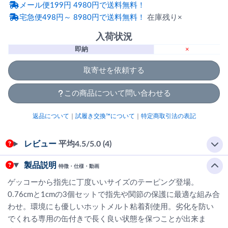
メール便199円 4980円で送料無料！
宅急便498円～ 8980円で送料無料！
在庫残り×
入荷状況
即納
×
取寄せを依頼する
この商品について問い合わせる
返品について
｜
試履き交換™について
｜
特定商取引法の表記
レビュー
平均
4.5
/5.0 (4)
製品説明
特徴・仕様・動画
ゲッコーから指先に丁度いいサイズのテーピング登場。
0.76cmと1cmの3個セットで指先や関節の保護に最適な組み合
わせ。環境にも優しいホットメルト粘着剤使用。劣化を防い
でくれる専用の缶付きで長く良い状態を保つことが出来ま