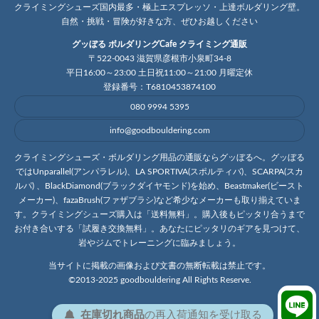
クライミングシューズ国内最多・極上エスプレッソ・上達ボルダリング壁。
自然・挑戦・冒険が好きな方、ぜひお越しください
グッぼる ボルダリングCafe クライミング通販
〒522-0043 滋賀県彦根市小泉町34-8
平日16:00～23:00 土日祝11:00～21:00 月曜定休
登録番号：T6810453874100
080 9994 5395
info@goodbouldering.com
クライミングシューズ・ボルダリング用品の通販ならグッぼるへ。グッぼる
ではUnparallel(アンパラレル)、LA SPORTIVA(スポルティバ)、SCARPA(スカ
ルパ) 、BlackDiamond(ブラックダイヤモンド)を始め、Beastmaker(ビースト
メーカー)、fazaBrush(ファザブラシ)など希少なメーカーも取り揃えていま
す。クライミングシューズ購入は「送料無料」。購入後もピッタリ合うまで
お付き合いする「試履き交換無料」。あなたにピッタリのギアを見つけて、
岩やジムでトレーニングに臨みましょう。
当サイトに掲載の画像および文書の無断転載は禁止です。
©2013-2025 goodbouldering All Rights Reserve.
在庫切れ商品
の
再入荷
通知を
受け取る