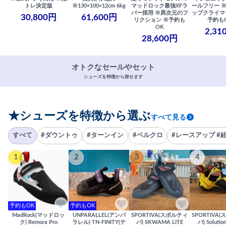
トレ決定版
※130×100×12cm 6kg
マッドロック最強XFラ
ールフリー 
バー採用 ※異次元のフ
ップクライマ
30,800円
61,600円
リクション ※予約も
予約も
OK
2,31
28,600円
オトクなセールやセット
シューズを特徴から探せます
★シューズを特徴から選ぶ
すべて見る
すべて
#ダウントゥ
#ターンイン
#ベルクロ
#レースアップ #
1
2
3
4
予約もOK
予約もOK
MadRock(マッドロッ
UNPARALLEL(アンパ
SPORTIVA(スポルティ
SPORTIVA
ク) Remora Pro
ラレル) TN-FINITY(テ
バ) SKWAMA LITE
バ) Solutio