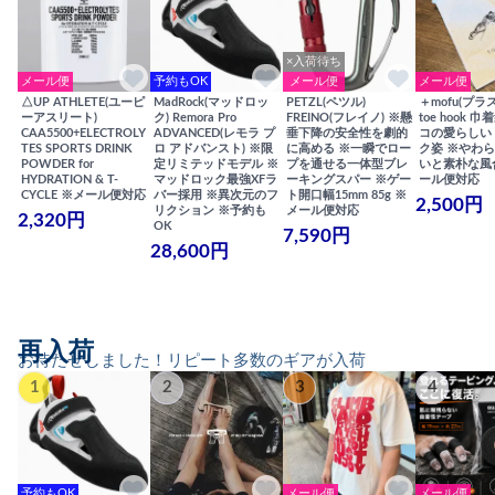
×入荷待ち
メール便
予約もOK
メール便
メール便
△UP ATHLETE(ユーピ
MadRock(マッドロッ
PETZL(ペツル)
＋mofu(プラ
ーアスリート)
ク) Remora Pro
FREINO(フレイノ) ※懸
toe hook 
CAA5500+ELECTROLY
ADVANCED(レモラ プ
垂下降の安全性を劇的
コの愛らしい
TES SPORTS DRINK
ロ アドバンスト) ※限
に高める ※一瞬でロー
ク姿 ※やわ
POWDER for
定リミテッドモデル ※
プを通せる一体型ブレ
いと素朴な風
HYDRATION & T-
マッドロック最強XFラ
ーキングスパー ※ゲー
ール便対応
CYCLE ※メール便対応
バー採用 ※異次元のフ
ト開口幅15mm 85g ※
2,500円
リクション ※予約も
メール便対応
2,320円
OK
7,590円
28,600円
再入荷
お待たせしました！リピート多数のギアが入荷
1
2
3
4
予約もOK
メール便
メール便