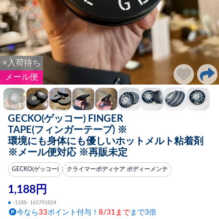
×入荷待ち
メール便
GECKO(ゲッコー) FINGER
TAPE(フィンガーテープ) ※
環境にも身体にも優しいホットメルト粘着剤
※メール便対応 ※再販未定
GECKO(ゲッコー)
クライマーボディケア ボディーメンテ
1,188円
●
-1188- 165791824
今なら
33
ポイント付与！
8/31まで
まで3倍