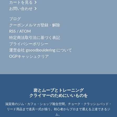
カートを見る
お問い合わせ
ブログ
クーポンメルマガ登録・解除
RSS
/
ATOM
特定商法取引法に基づく表記
プライバシーポリシー
運営会社 gooodbouldering について
OGPキャッシュクリア
岩とムーブとトレーニング
クライマーのためにいいものを
滋賀発のジム・カフェ・ショップ複合空間。チョーク・クラッシュパッド・
リード用品まで道具一式が揃う。初心者からプロまで通える上達できるジ
ム。