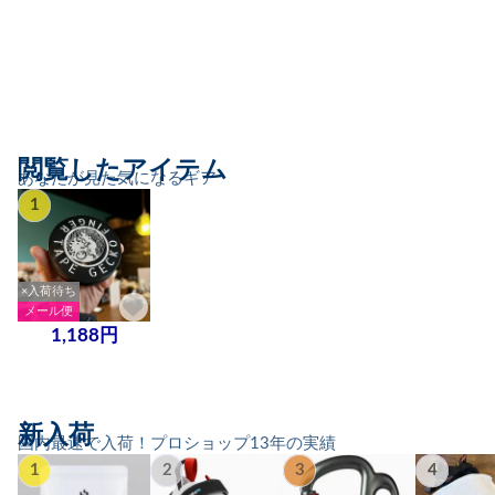
閲覧したアイテム
あなたが見た気になるギア
1
×入荷待ち
メール便
1,188円
新入荷
国内最速で入荷！プロショップ13年の実績
1
2
3
4