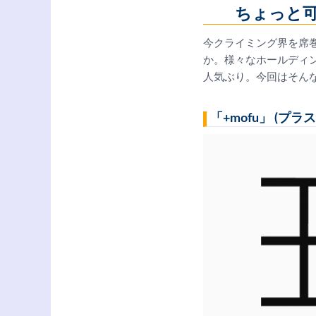
ちょっと
今クライミング界を席
か。様々なホールディ
人気ぶり。今回はそん
「+mofu」 (プ