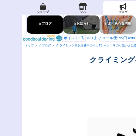
ショップ
ジム
ブログ
☆ブログ
☆お知らせ
☆よくある質問集
ポイント3倍
8/31まで
メール便199円 49
トップ
☆ブログ
クライミング界を席巻中のネコTシャツ！その可愛いさに
クライミング