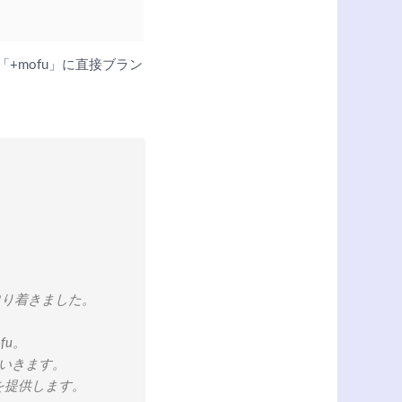
「+mofu」に直接ブラン
辿り着きました。
fu。
ていきます。
を提供します。