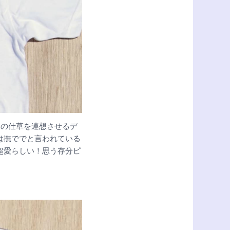
コの仕草を連想させるデ
は撫ででと言われている
超愛らしい！思う存分ピ