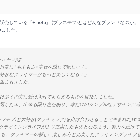
売している「+mofu」 (プラスモフ)とはどんなブランドなのか。
みました。
プラスモフ)は
日常に+もふもふ=幸せを感じで欲しい！」
好きなクライマーがもっと楽しくなる！」
生まれました。
け多くの方に受け入れてもらえるものを目指しました。
返した末、出来る限り色を削り、線だけのシンプルなデザインに
フモフ)と大好き(クライミング)を掛け合わせることで生まれた+mo
様のクライミングライフがより充実したものとなるよう、努力を続け
も、クライマーの新しい楽しみ方と充実したクライミングライフ