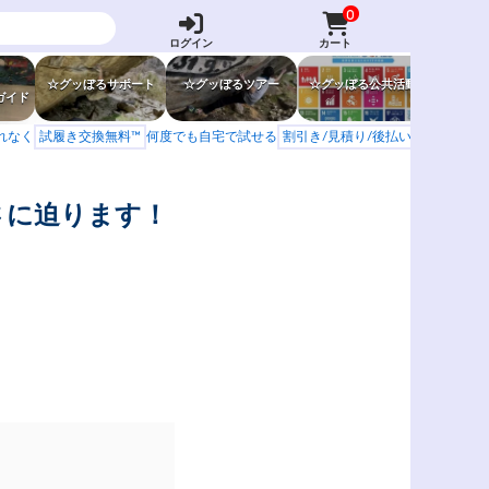
0
ログイン
カート
☆グッぼるサポート
☆グッぼるツアー
☆グッぼる公共活動
☆グッぼ
ガイド
もれなく
試履き交換無料™
何度でも自宅で試せる
割引き/見積り/後払い
学校 山岳会
さに迫ります！