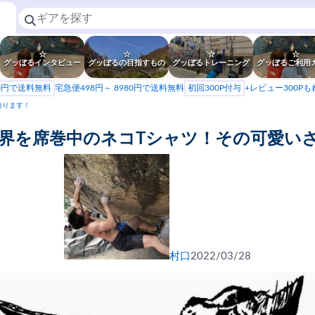
☆
☆
☆
☆
グッぼるインタビュー
グッぼるの目指すもの
グッぼるトレーニング
グッぼるご利用
80円で送料無料
宅急便498円～ 8980円で送料無料
初回300P付与
+レビュー300P
迫ります！
界を席巻中のネコTシャツ！その可愛い
村口
2022/03/28