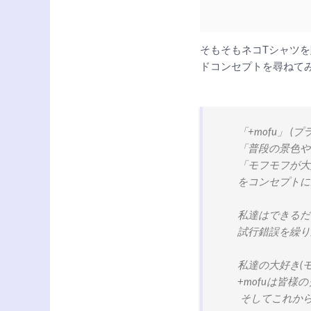
そもそもネコTシャツを販
ドコンセプトを尋ねて
「+mofu」 (
「普段の景色や
「モフモフが大
をコンセプトに
私達はできるだ
試行錯誤を繰り
私達の大好き(モ
+mofuは皆
そしてこれから