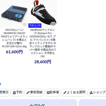
予約もOK
MOON(ムーン)
MadRock(マッドロッ
WARRIOR CRASH
ク) Remora Pro
PAD(ウォリアークラッ
ADVANCED(レモラ プ
シュパッド) ※厚みと
ロ アドバンスト) ※限
丈夫さが魅力
定リミテッドモデル ※
※130×100×12cm 6kg
マッドロック最強XFラ
バー採用 ※異次元のフ
61,600円
リクション ※予約も
OK
28,600円
営業日
予約
事前登録
駐車場
よくある質問
ショップ