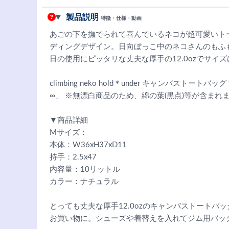
製品説明
特徴・仕様・動画
あごの下を撫でられて喜んでいるネコが超可愛いトー
ディングデザイン。日向ぼっこ中のネコさんのもふ
日の使用にピッタリな丈夫な厚手の12.0ozでサイ
climbing neko hold＊under キャンバス
∞」 ※無漂白商品のため、綿の葉(黒点)等が含まれ
▼商品詳細
Mサイズ：
本体：W36xH37xD11
持手：2.5x47
内容量：10リットル
カラー：ナチュラル
とっても丈夫な厚手12.0ozのキャンバストート
お買い物に。シューズや着替えを入れてジム用バッ