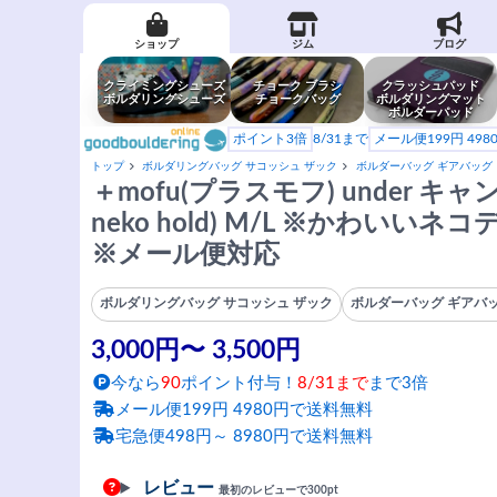
ショップ
ジム
ブログ
クライミングシューズ
チョーク ブラシ
クラッシュパッド
ボルダリングシューズ
チョークバッグ
ボルダリングマット
ボルダーパッド
ポイント3倍
8/31まで
メール便199円 49
トップ
ボルダリングバッグ サコッシュ ザック
ボルダーバッグ ギアバッグ
＋mofu(プラスモフ) under キャ
neko hold) M/L ※かわいいネ
※メール便対応
ボルダリングバッグ サコッシュ ザック
ボルダーバッグ ギアバッ
3,000円〜 3,500円
今なら
90
ポイント付与！
8/31まで
まで3倍
メール便199円 4980円で送料無料
宅急便498円～ 8980円で送料無料
レビュー
最初のレビューで300pt