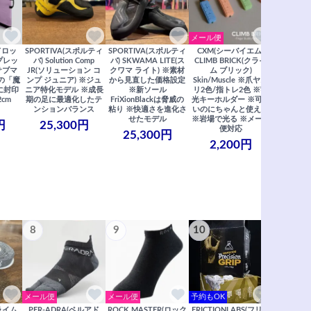
メール便
ドロッ
SPORTIVA(スポルティ
SPORTIVA(スポルティ
CXM(シーバイエム)
SoiLL(ソイ
リプレッ
バ) Solution Comp
バ) SKWAMA LITE(ス
CLIMB BRICK(クライ
Boulde
サブマ
JR(ソリューション コ
クワマ ライト) ※素材
ム ブリック)
クボルダー1
の「魔
ンプ ジュニア) ※ジュ
から見直した価格設定
Skin/Muscle ※爪ヤス
Boris
に封印
ニア特化モデル ※成長
※新ソール
リ2色/指トレ2色 ※蓄
Saberi×F
2cm
期の足に最適化したテ
FriXionBlackは脅威の
光キーホルダー ※可愛
コラ
ンションバランス
粘り ※快適さを進化さ
いのにちゃんと使える
29,
せたモデル
※岩場で光る ※メール
円
25,300円
便対応
25,300円
2,200円
8
9
10
11
メール便
メール便
予約もOK
メール便
クライム
PER-ADRA(ペルアド
ROCK MASTER(ロック
FRICTIONLABS(フリク
笠置山ク