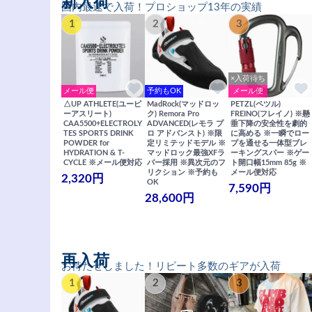
新入荷
国内最速で入荷！プロショップ13年の実績
1
2
3
×入荷待ち
メール便
予約もOK
メール便
△UP ATHLETE(ユーピ
MadRock(マッドロッ
PETZL(ペツル)
ーアスリート)
ク) Remora Pro
FREINO(フレイノ) ※懸
CAA5500+ELECTROLY
ADVANCED(レモラ プ
垂下降の安全性を劇的
TES SPORTS DRINK
ロ アドバンスト) ※限
に高める ※一瞬でロー
POWDER for
定リミテッドモデル ※
プを通せる一体型ブレ
HYDRATION & T-
マッドロック最強XFラ
ーキングスパー ※ゲー
CYCLE ※メール便対応
バー採用 ※異次元のフ
ト開口幅15mm 85g ※
リクション ※予約も
メール便対応
2,320円
OK
7,590円
28,600円
再入荷
お待たせしました！リピート多数のギアが入荷
1
2
3