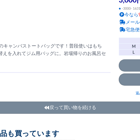
3,000
●
-3000- 163
今なら
メール
宅急便
ozのキャンバストートバッグです！普段使いはもち
M
L
替えを入れてジム用バッグに。岩場帰りのお風呂セ
返
戻って買い物を続ける
商品も買っています