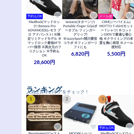
予約もOK
メール便
MadRock(マッドロッ
tataanz(タターンツ)
CXM(シーバイエム)
ク) Remora Pro
Portable Finger Grip(ポ
MOTTO T-shirt(モット
ADVANCED(レモラ プ
ータブル フィンガー
ー Tシャツ) ※コット
ロ アドバンスト) ※限
グリップ)
ン100%で最適な着心
定リミテッドモデル ※
※JazzySport×関川愛音
地 ※クライミングの本
マッドロック最強XFラ
コラボ ※フィンガーリ
質を胸に表現 ※メール
バー採用 ※異次元のフ
フトにも
便対応
リクション ※予約も
6,820円
5,500円
OK
28,600円
ランキング
人気上昇中のギアをチェック！
1
2
3
予約もOK
Beastmaker(ビースト
MOON(ムーン)
MadRock(マッドロッ