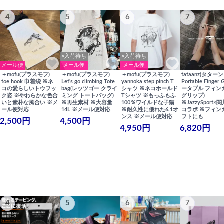
4
5
6
7
×入荷待ち
×入荷待ち
メール便
メール便
メール便
＋mofu(プラスモフ)
＋mofu(プラスモフ)
＋mofu(プラスモフ)
tataanz(タターン
toe hook 巾着袋 ※ネ
Let's go climbing Tote
yannoka step pinch T
Portable Finger 
コの愛らしいトウフッ
bag(レッツゴー クライ
シャツ ※ネコホールド
ータブル フィン
ク姿 ※やわらかな色合
ミング トートバッグ)
Tシャツ ※もっふもふ
グリップ)
いと素朴な風合い ※メ
※再生素材 ※大容量
100％ワイルドな子猫
※JazzySport
ール便対応
14L ※メール便対応
※耐久性に優れた6.1オ
コラボ ※フィン
ンス ※メール便対応
フトにも
2,500円
4,500円
4,950円
6,820円
4
5
6
7