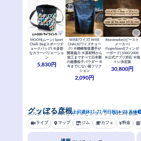
MOON(ムーン) Sport
WISE(ワイズ) WISE
Beastmaker(ビースト
Chalk Bag(スポーツチ
CHALK(ワイズチョー
メーカー)
ョークバッグ) ※多彩
ク) ※楢崎智亜選手が
Fingerboard(フィンガ
なカラーバリエーショ
開発協力 ※原材料から
ーボード) 1000/2000
ン
加工まですべて日本製
※公式アプリ対応 ※指
の超微粒子パウダー ※
トレ決定版
5,830円
今までにない超フリク
30,800円
ション
2,090円
グッぼる彦根
土日連休11-21 平日祝16-23 月休
ボルダリングジムとカフェとショップ｜2013年創業
ライブ
マップ
ジム
カフェ
料金