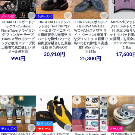
メール便
予約もOK
GUARD-TEX(ガードテ
UNPARALLEL(アンパ
SPORTIVA(スポルティ
MadRock(マッ
ックス) Climbing
ラレル) TN-FINITY(テ
バ) SKWAMA LITE
ク) Triplet(ト
FingerTape(クライミン
ィーエヌ-フィニティ)
WOMAN(スクワマ ラ
ト) ※三つ折り
グ フィンガー テープ)
※楢崎智亜共同開発 ※
イト ウーマン) ※適度
ット ※パッド間
19mm ※登れるテーピ
ハードな剛性パワーと
なダウントゥ ※軽量で
の隙間」を完全
ングが復活 ※テープ同
自由度が融合した最強
高いねじれ剛性 ※高感
※135×91cm×
士接着で肌に優しい ※
仕様 ※予約もOK
度FriXionソール
1.1kg
メール便対応
※185g
30,910円
17,600
990円
25,300円
4
5
6
7
取寄もOK
予約もOK
★セール
メール便
FRICTIONLABS(フリク
【セール】25%OFF
SpecialtySupplement
CLIMBSKIN(