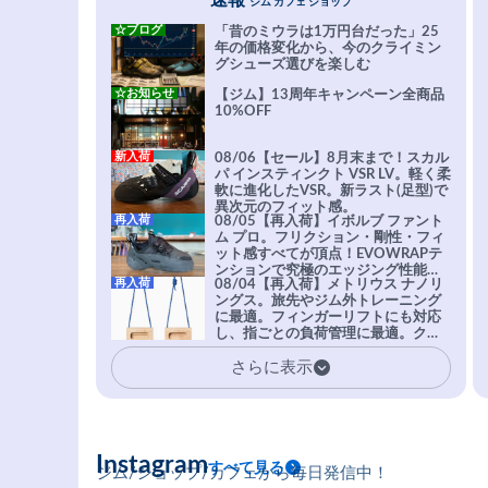
速報
ジム カフェ ショップ
☆ブログ
「昔のミウラは1万円台だった」25
年の価格変化から、今のクライミン
グシューズ選びを楽しむ
☆お知らせ
【ジム】13周年キャンペーン全商品
10%OFF
新入荷
08/06【セール】8月末まで！スカル
パ インスティンクト VSR LV。軽く柔
軟に進化したVSR。新ラスト(足型)で
異次元のフィット感。
再入荷
08/05【再入荷】イボルブ ファント
ム プロ。フリクション・剛性・フィ
ット感すべてが頂点！EVOWRAPテ
ンションで究極のエッジング性能を
再入荷
08/04【再入荷】メトリウス ナノリ
実現。進化系ラバーEvo-74はTRAX
ングス。旅先やジム外トレーニング
を凌駕する粘着力で極小ホールドに
に最適。フィンガーリフトにも対応
安心感。
し、指ごとの負荷管理に最適。クラ
イマーの指を本気で鍛えるギア。
さらに表示
Instagram
すべて見る
ジム/ショップ/カフェから毎日発信中！