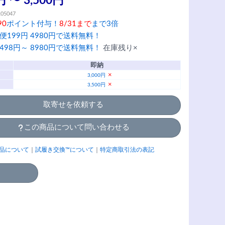
円 〜 3,500円
105047
90
ポイント付与！
8/31まで
まで3倍
便199円 4980円で送料無料！
498円～ 8980円で送料無料！
在庫残り×
即納
×
3,000円
×
3,500円
取寄せを依頼する
この商品について問い合わせる
品について
｜
試履き交換™について
｜
特定商取引法の表記