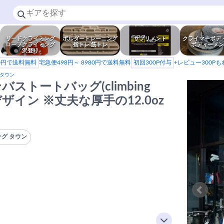
リードクライミング
ボルダートレーニング
サプリメント
クライマーボデ
ロープクライミング
指トレ 筋トレ
ボディーメン
沢登り
80円で送料無料
宅急便498円～ 8980円で送料無料
初回300P付与
+レビュー300P
 タウン
ンバストートバッグ(climbing
コデザイン ※丈夫な厚手の12.0oz
グ タウン