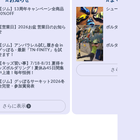
☆お知らせ
☆よくある質問
【ジム】13周年キャンペーン全商品
シューズ選びFAQ
10%OFF
【営業日】2026お盆 営業日のお知ら
ボルダリング上達Q
せ
【ジム】アンパラレル試し履き会 in
ボルダリングトレ
グッぼる - 最新「TN-FINITY」を試
せます！
【キッズ習い事】7/18-8/31 夏得キ
ッズボルダリング！夏休み45日間集
さらに表示
中上達！毎年恒例！
【ジム】グッぼるサーキット2026冬
全完登・参加賞発表
さらに表示