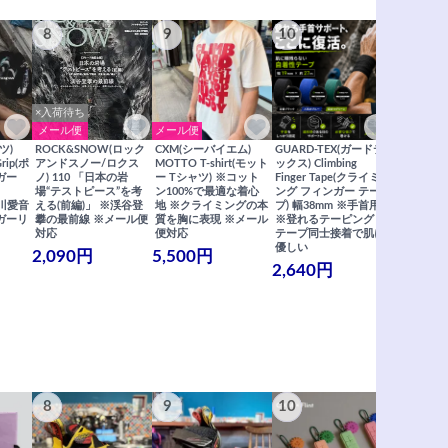
8
9
10
11
×入荷待ち
メール便
メール便
メール便
ツ)
ROCK&SNOW(ロック
CXM(シーバイエム)
GUARD-TEX(ガードテ
GUARD-
Grip(ポ
アンドスノー/ロクス
MOTTO T-shirt(モット
ックス) Climbing
ックス) Cli
ガー
ノ) 110 「日本の岩
ー Tシャツ) ※コット
Finger Tape(クライミ
FingerT
場“テストピース”を考
ン100%で最適な着心
ング フィンガー テー
グ フィン
×関川愛音
える(前編)」 ※渓谷登
地 ※クライミングの本
プ) 幅38mm ※手首用
19mm 
ガーリ
攀の最前線 ※メール便
質を胸に表現 ※メール
※登れるテーピング ※
ングが復活
対応
便対応
テープ同士接着で肌に
士接着で肌
優しい
メール便
2,090円
5,500円
2,640円
990円
8
9
10
11