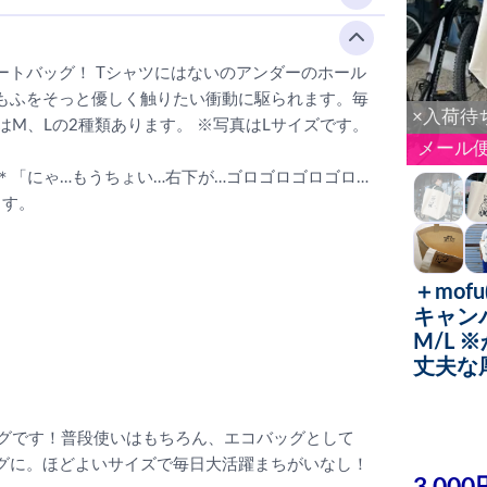
トバッグ！ Tシャツにはないのアンダーのホール
もふをそっと優しく触りたい衝動に駆られます。毎
×入荷待
ズはM、Lの2種類あります。 ※写真はLサイズです。
メール
トートバッグ＊「にゃ…もうちょい…右下が…ゴロゴロゴロゴロ…
ます。
＋mofu
キャンバス
M/L 
丈夫な厚
バッグです！普段使いはもちろん、エコバッグとして
グに。ほどよいサイズで毎日大活躍まちがいなし！