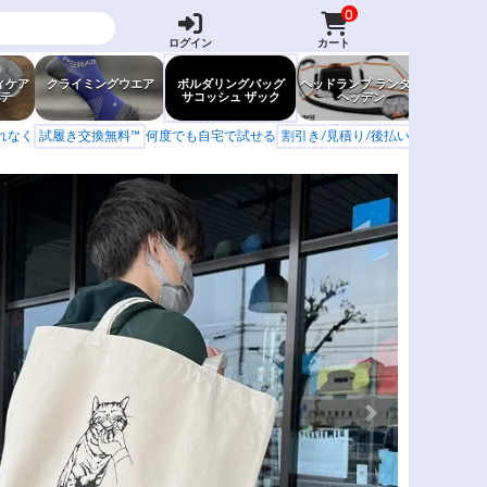
0
ログイン
カート
ィケア
クライミングウエア
ボルダリングバッグ
ヘッドランプ ランタン
防虫グッ
テ
サコッシュ ザック
ヘッデン
岩場ア
もれなく
試履き交換無料™
何度でも自宅で試せる
割引き/見積り/後払い
学校 山岳会