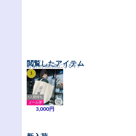
閲覧したアイテム
あなたが見た気になるギア
1
×入荷待ち
メール便
3,000円