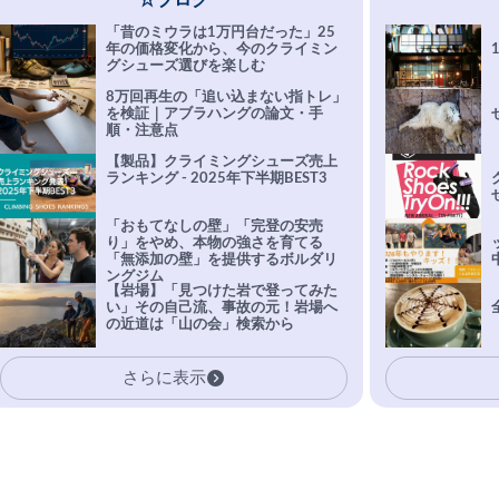
☆ブログ
「昔のミウラは1万円台だった」25
年の価格変化から、今のクライミン
グシューズ選びを楽しむ
8万回再生の「追い込まない指トレ」
を検証｜アブラハングの論文・手
順・注意点
【製品】クライミングシューズ売上
ランキング - 2025年下半期BEST3
「おもてなしの壁」「完登の安売
り」をやめ、本物の強さを育てる
「無添加の壁」を提供するボルダリ
ングジム
【岩場】「見つけた岩で登ってみた
い」その自己流、事故の元！岩場へ
の近道は「山の会」検索から
さらに表示