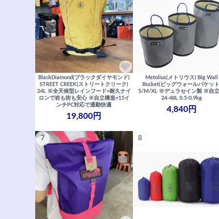
BlackDiamond(ブラックダイヤモンド)
Metolius(メトリウス) Big Wall
STREET CREEK(ストリートクリーク)
Bucket(ビッグウォールバケット
24L ※全天候型レインフード×耐久ナイ
S/M/XL ※デュラセイン製 ※自
ロンで岩も街も安心 ※自立構造×15イ
24-48L 0.5-0.9kg
ンチPC対応で通勤快適
4,840円
19,800円
7
8