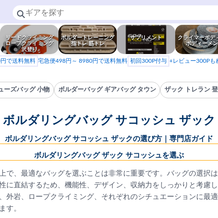
リードクライミング
ボルダートレーニング
サプリメント
クライマーボデ
ロープクライミング
指トレ 筋トレ
ボディーメン
沢登り
80円で送料無料
宅急便498円～ 8980円で送料無料
初回300P付与
+レビュー300P
ューズバッグ 小物
ボルダーバッグ ギアバッグ タウン
ザック トレラン 
ボルダリングバッグ サコッシュ ザック
ボルダリングバッグ サコッシュ ザックの選び方｜専門店ガイド
ボルダリングバッグ ザック サコッシュを選ぶ
上で、最適なバッグを選ぶことは非常に重要です。バッグの選択は
性に直結するため、機能性、デザイン、収納力をしっかりと考慮し
、外岩、ロープクライミング、それぞれのシチュエーションに最適
ます。