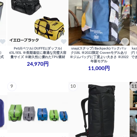
Petzl(ペツル) DUFFEL(ダッフル)
snap(スナップ) Backpack(バックパッ
ka
)
65L/85L ※長期遠征に最適な完璧大容
ク)18L ※2022限定 Cravenモデルあり
グ)
立式
量サイズ ※耐久性に優れたTPU素材
※ジムバッグに丁度よい大きさ ※2022
で
年新モデル
24,970円
11,000円
9
10
11