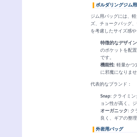
ボルダリングジム用
ジム用バッグには、軽
ズ、チョークバッグ、
を考慮したサイズ感や
特徴的なデザイン
のポケットを配置
です。
機能性
: 軽量か
に邪魔になりませ
代表的なブランド：
Snap
: クライ
ョン性が高く、ジ
オーガニック
: 
良く、ギアの整理
外岩用バッグ