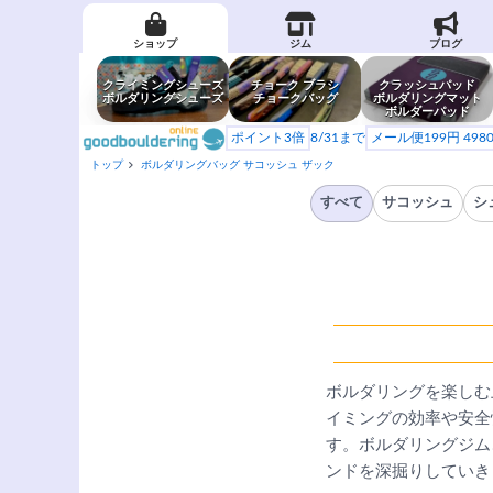
ショップ
ジム
ブログ
クライミングシューズ
チョーク ブラシ
クラッシュパッド
ボルダリングシューズ
チョークバッグ
ボルダリングマット
ボルダーパッド
ポイント3倍
8/31まで
メール便199円 49
トップ
ボルダリングバッグ サコッシュ ザック
すべて
サコッシュ
シ
ボルダリングを楽しむ
イミングの効率や安全
す。ボルダリングジム
ンドを深掘りしていき