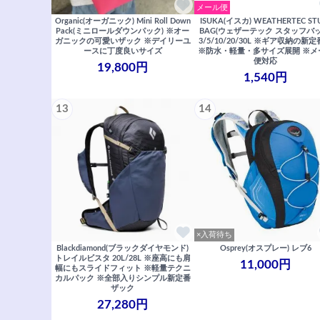
メール便
Organic(オーガニック) Mini Roll Down
ISUKA(イスカ) WEATHERTEC ST
Pack(ミニロールダウンパック) ※オー
BAG(ウェザーテック スタッフバッ
ガニックの可愛いザック ※デイリーユ
3/5/10/20/30L ※ギア収納の新
ースに丁度良いサイズ
※防水・軽量・多サイズ展開 ※メ
便対応
19,800円
1,540円
13
14
×入荷待ち
Blackdiamond(ブラックダイヤモンド)
Osprey(オスプレー) レブ6
トレイルビスタ 20L/28L ※座高にも肩
11,000円
幅にもスライドフィット ※軽量テクニ
カルパック ※全部入りシンプル新定番
ザック
27,280円