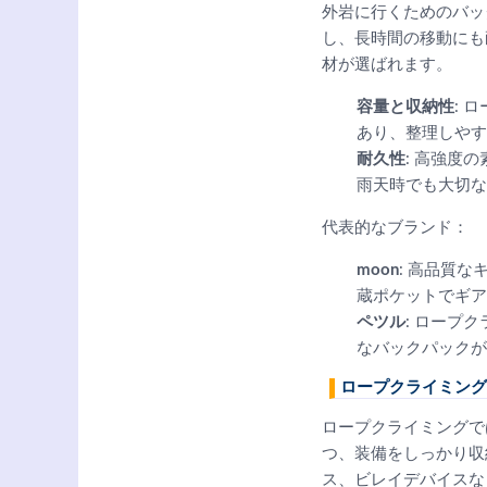
外岩に行くためのバッ
し、長時間の移動にも
材が選ばれます。
容量と収納性
: 
あり、整理しやす
耐久性
: 高強度
雨天時でも大切な
代表的なブランド：
moon
: 高品質
蔵ポケットでギア
ペツル
: ロープ
なバックパックが
ロープクライミング
ロープクライミングで
つ、装備をしっかり収
ス、ビレイデバイスな