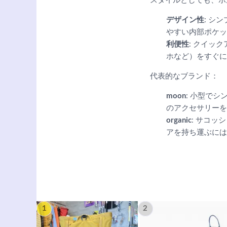
スタイルとしても、ボ
デザイン性
: シ
やすい内部ポケッ
利便性
: クイッ
ホなど）をすぐに
代表的なブランド：
moon
: 小型で
のアクセサリーを
organic
: サコ
アを持ち運ぶには
1
2