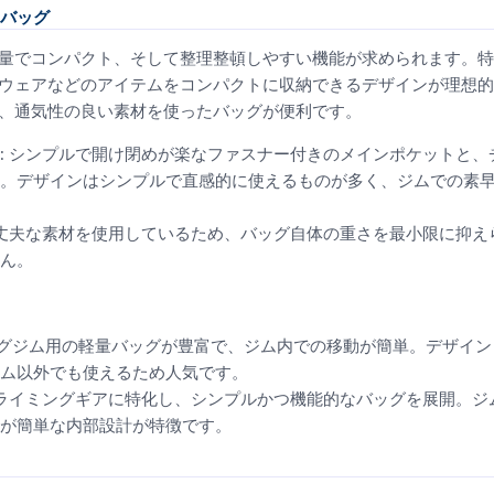
バッグ
量でコンパクト、そして整理整頓しやすい機能が求められます。特
ウェアなどのアイテムをコンパクトに収納できるデザインが理想的
、通気性の良い素材を使ったバッグが便利です。
: シンプルで開け閉めが楽なファスナー付きのメインポケットと
。デザインはシンプルで直感的に使えるものが多く、ジムでの素
つ丈夫な素材を使用しているため、バッグ自体の重さを最小限に抑
ん。
ミングジム用の軽量バッグが豊富で、ジム内での移動が簡単。デザイ
ム以外でも使えるため人気です。
クライミングギアに特化し、シンプルかつ機能的なバッグを展開。
が簡単な内部設計が特徴です。