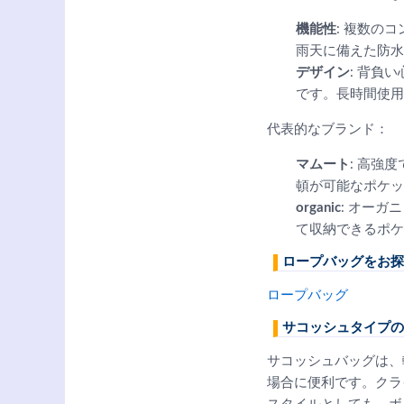
機能性
: 複数の
雨天に備えた防水
デザイン
: 背負
です。長時間使用
代表的なブランド：
マムート
: 高強
頓が可能なポケッ
organic
: オー
て収納できるポケ
ロープバッグをお探
ロープバッグ
サコッシュタイプの
サコッシュバッグは、
場合に便利です。クラ