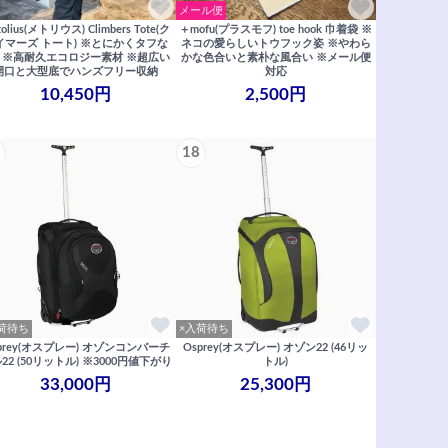
メール便
olius(メトリウス) Climbers Tote(ク
＋mofu(プラスモフ) toe hook 巾着袋 ※
イマーズ トート) ※とにかくタフな
ネコの愛らしいトウフック姿 ※やわら
0L ※高耐久エコロジー素材 ※超広い
かな色合いと素朴な風合い ※メール便
開口と大型底でハンズフリー収納
対応
10,450円
2,500円
18
荷待ち
×入荷待ち
prey(オスプレー) オゾンコンバーチ
Osprey(オスプレー) オゾン22 (46リッ
22 (50リットル) ※3000円値下がり
トル)
33,000円
25,300円