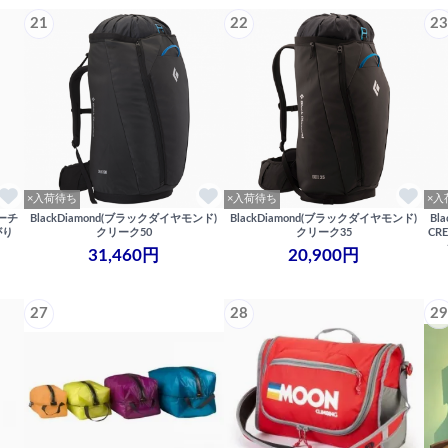
21
22
23
×入荷待ち
×入荷待ち
×入
バーチ
BlackDiamond(ブラックダイヤモンド)
BlackDiamond(ブラックダイヤモンド)
Bl
がり
クリーク50
クリーク35
CR
31,460円
20,900円
27
28
29