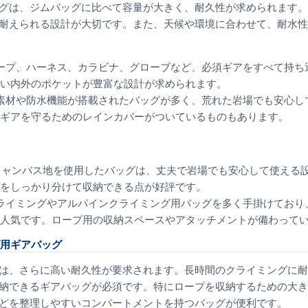
グは、ジムバッグに比べて容量が大きく、耐久性が求められます。
耐えられる設計が大切です。また、天候や環境に合わせて、耐水性
ロープ、ハーネス、カラビナ、グローブなど、必須ギアをすべて持
い内外のポケットが豊富な設計が求められます。
の素材や防水機能が搭載されたバッグが多く、荒れた岩場でも安心
ギアを守るためのレインカバーがついているものもあります。
なキャンバス地を使用したバッグは、丈夫で岩場でも安心して使える
をしっかり分けて収納できる点が好評です。
クライミングやアルパインクライミング用バッグを多く手掛けてお
人気です。ロープ用の収納スペースやアタッチメントが備わって
用ギアバッグ
は、さらに高い耐久性が要求されます。長時間のクライミングに耐
納できるギアバッグが必須です。特にロープを収納するための大き
どを整理しやすいコンパートメントを持つバッグが便利です。