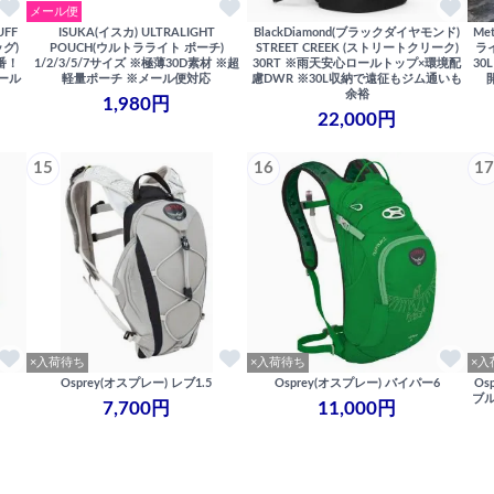
メール便
UFF
ISUKA(イスカ) ULTRALIGHT
BlackDiamond(ブラックダイヤモンド)
Met
グ)
POUCH(ウルトラライト ポーチ)
STREET CREEK (ストリートクリーク)
ラ
定番！
1/2/3/5/7サイズ ※極薄30D素材 ※超
30RT ※雨天安心ロールトップ×環境配
3
ール
軽量ポーチ ※メール便対応
慮DWR ※30L収納で遠征もジム通いも
余裕
1,980円
22,000円
15
16
17
×入荷待ち
×入荷待ち
×入
Osprey(オスプレー) レブ1.5
Osprey(オスプレー) バイパー6
Os
ブル
7,700円
11,000円