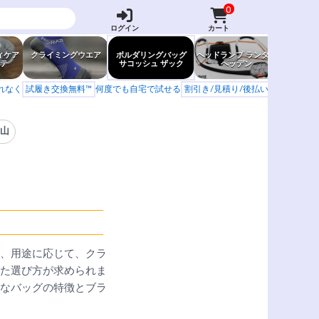
0
ログイン
カート
ィケア
クライミングウエア
ボルダリングバッグ
ヘッドランプ ランタン
防虫グッ
テ
サコッシュ ザック
ヘッデン
岩場ア
もれなく
試履き交換無料™
何度でも自宅で試せる
割引き/見積り/後払い
学校 山岳会
登山
、用途に応じて、クラ
た選び方が求められま
なバッグの特徴とブラ