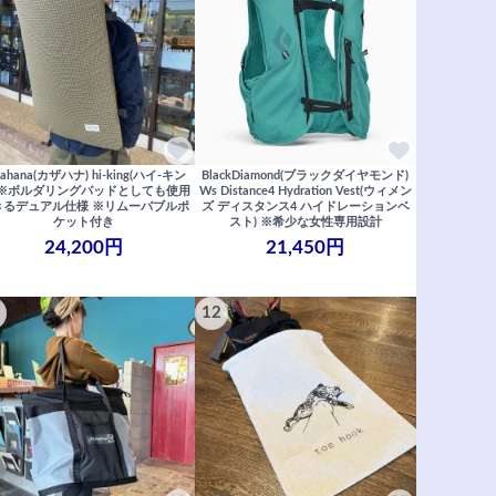
zahana(カザハナ) hi-king(ハイ-キン
BlackDiamond(ブラックダイヤモンド)
 ※ボルダリングパッドとしても使用
Ws Distance4 Hydration Vest(ウィメン
きるデュアル仕様 ※リムーバブルポ
ズ ディスタンス4 ハイドレーションベ
ケット付き
スト) ※希少な女性専用設計
24,200円
21,450円
12