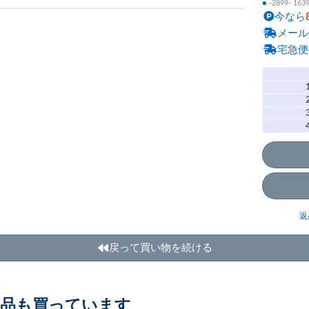
●
-2899- 163
今なら
メール
宅急便
返
戻って買い物を続ける
商品も買っています