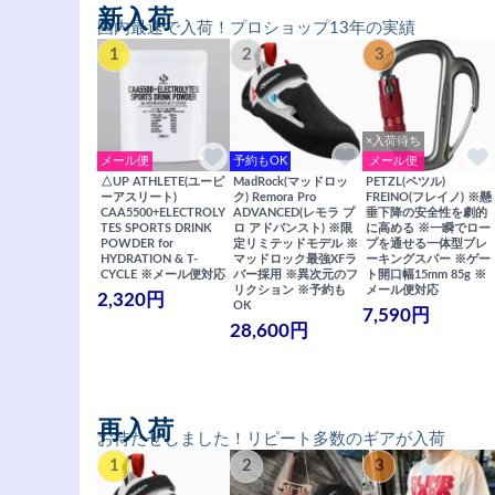
新入荷
国内最速で入荷！プロショップ13年の実績
1
2
3
×入荷待ち
メール便
予約もOK
メール便
△UP ATHLETE(ユーピ
MadRock(マッドロッ
PETZL(ペツル)
ーアスリート)
ク) Remora Pro
FREINO(フレイノ) ※懸
CAA5500+ELECTROLY
ADVANCED(レモラ プ
垂下降の安全性を劇的
TES SPORTS DRINK
ロ アドバンスト) ※限
に高める ※一瞬でロー
POWDER for
定リミテッドモデル ※
プを通せる一体型ブレ
HYDRATION & T-
マッドロック最強XFラ
ーキングスパー ※ゲー
CYCLE ※メール便対応
バー採用 ※異次元のフ
ト開口幅15mm 85g ※
リクション ※予約も
メール便対応
2,320円
OK
7,590円
28,600円
再入荷
お待たせしました！リピート多数のギアが入荷
1
2
3