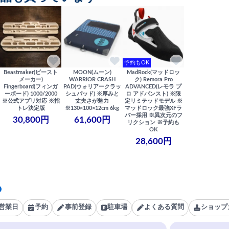
予約もOK
Beastmaker(ビースト
MOON(ムーン)
MadRock(マッドロッ
メーカー)
WARRIOR CRASH
ク) Remora Pro
Fingerboard(フィンガ
PAD(ウォリアークラッ
ADVANCED(レモラ プ
ーボード) 1000/2000
シュパッド) ※厚みと
ロ アドバンスト) ※限
※公式アプリ対応 ※指
丈夫さが魅力
定リミテッドモデル ※
トレ決定版
※130×100×12cm 6kg
マッドロック最強XFラ
バー採用 ※異次元のフ
30,800円
61,600円
リクション ※予約も
OK
28,600円
営業日
予約
事前登録
駐車場
よくある質問
ショップ