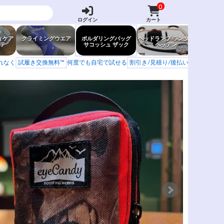
0
ログイン
カート
ィケア
クライミングウエア
ボルダリングバッグ
ヘッドランプ ランタン
防虫グッ
テ
サコッシュ ザック
ヘッデン
岩場ア
もれなく
試履き交換無料™
何度でも自宅で試せる
割引き/見積り/後払い
学校 山岳会