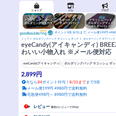
ショップ
ジム
ブログ
クライミングシューズ
チョーク ブラシ
クラッシュパッド
ボルダリングシューズ
チョークバッグ
ボルダリングマット
ボルダーパッド
ポイント3倍
8/31まで
メール便199円 49
トップ
ボルダリングバッグ サコッシュ ザック
ボルダーバッグ ギアバッグ
eyeCandy(アイキャンディ) BRE
わいい小物入れ ※メール便対応
eyeCandy(アイキャンディ)
ボルダリングバッグ サコッシュ ザッ
2,899円
今なら
84
ポイント付与！
8/31まで
まで3倍
メール便199円 4980円で送料無料
宅急便498円～ 8980円で送料無料
レビュー
最初のレビューで300pt