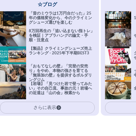
☆ブログ
「昔のミウラは1万円台だった」25
年の価格変化から、今のクライミン
グシューズ選びを楽しむ
8万回再生の「追い込まない指トレ」
を検証｜アブラハングの論文・手
順・注意点
【製品】クライミングシューズ売上
ランキング - 2025年下半期BEST3
「おもてなしの壁」「完登の安売
り」をやめ、本物の強さを育てる
「無添加の壁」を提供するボルダリ
ングジム
【岩場】「見つけた岩で登ってみた
い」その自己流、事故の元！岩場へ
の近道は「山の会」検索から
さらに表示