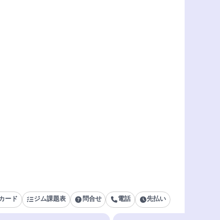
カード
ジム課題表
問合せ
電話
先払い