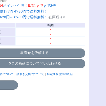
921015
84
ポイント付与！
8/31まで
まで3倍
便199円 4980円で送料無料！
498円～ 8980円で送料無料！
在庫残り×
即納
1
×
2
×
3
×
4
×
取寄せを依頼する
この商品について問い合わせる
品について
｜
試履き交換™について
｜
特定商取引法の表記