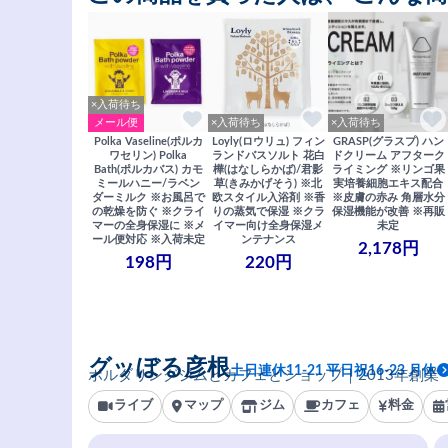
×入荷待ち
メール便
×入荷待ち
×入荷待ち
Polka Vaseline(ポルカ
Loyly(ロウリュ) フィン
GRASP(グラスプ) ハン
ワセリン) Polka
ランドバスソルト 花白
ドクリーム アフターク
Bath(ポルカバス) カモ
樺(はなしらかば)/君影
ライミング ※リンゴ果
ミールハニー/ラベン
草(きみかげそう) ※北
実培養細胞エキス配合
ダーミルク ※お風呂で
欧スタイル入浴剤 ※香
※皮膚の赤み 角層水分
の乾燥を防ぐ ※クライ
りの蒸気で保湿 ※クラ
保湿機能が改善 ※再販
マーの全身保湿に ※メ
イマー向け全身保湿メ
未定
ール便対応 ※入荷未定
ンテナンス
2,178円
198円
220円
グッぼる彦根
土日連休11-21 平日祝16-23 月休
ボルダリングジムとカフェとショップ｜2013年創業
ライブ
マップ
ジム
カフェ
料金