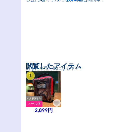
ジム/ショップ/カフェから毎日発信中！
閲覧したアイテム
あなたが見た気になるギア
1
×入荷待ち
メール便
2,899円