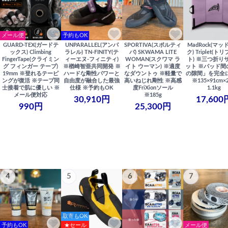
メール便
予約もOK
GUARD-TEX(ガードテ
UNPARALLEL(アンパ
SPORTIVA(スポルティ
MadRock(マッ
ックス) Climbing
ラレル) TN-FINITY(テ
バ) SKWAMA LITE
ク) Triplet(ト
FingerTape(クライミン
ィーエヌ-フィニティ)
WOMAN(スクワマ ラ
ト) ※三つ折り
グ フィンガー テープ)
※楢崎智亜共同開発 ※
イト ウーマン) ※適度
ット ※パッド間
19mm ※登れるテーピ
ハードな剛性パワーと
なダウントゥ ※軽量で
の隙間」を完全
ングが復活 ※テープ同
自由度が融合した最強
高いねじれ剛性 ※高感
※135×91cm×
士接着で肌に優しい ※
仕様 ※予約もOK
度FriXionソール
1.1kg
メール便対応
※185g
30,910円
17,600
990円
25,300円
4
5
6
7
取寄もOK
予約もOK
★セール
メール便