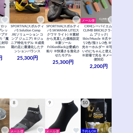
メール便
ドロッ
SPORTIVA(スポルティ
SPORTIVA(スポルティ
CXM(シーバイエム)
SoiLL(ソイ
リプレッ
バ) Solution Comp
バ) SKWAMA LITE(ス
CLIMB BRICK(クライ
Boulde
サブマ
JR(ソリューション コ
クワマ ライト) ※素材
ム ブリック)
クボルダー1
の「魔
ンプ ジュニア) ※ジュ
から見直した価格設定
Skin/Muscle ※爪ヤス
Boris
に封印
ニア特化モデル ※成長
※新ソール
リ2色/指トレ2色 ※蓄
Saberi×F
2cm
期の足に最適化したテ
FriXionBlackは脅威の
光キーホルダー ※可愛
コラ
ンションバランス
粘り ※快適さを進化さ
いのにちゃんと使える
29,
せたモデル
※岩場で光る ※メール
円
25,300円
便対応
25,300円
2,200円
8
9
10
11
メール便
メール便
予約もOK
メール便