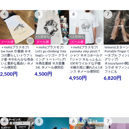
4
5
6
7
×入荷待ち
×入荷待ち
メール便
メール便
メール便
＋mofu(プラスモフ)
＋mofu(プラスモフ)
＋mofu(プラスモフ)
tataanz(タターン
toe hook 巾着袋 ※ネ
Let's go climbing Tote
yannoka step pinch T
Portable Finger 
コの愛らしいトウフッ
bag(レッツゴー クライ
シャツ ※ネコホールド
ータブル フィン
ク姿 ※やわらかな色合
ミング トートバッグ)
Tシャツ ※もっふもふ
グリップ)
いと素朴な風合い ※メ
※再生素材 ※大容量
100％ワイルドな子猫
※JazzySport
ール便対応
14L ※メール便対応
※耐久性に優れた6.1オ
コラボ ※フィン
ンス ※メール便対応
フトにも
2,500円
4,500円
4,950円
6,820円
4
5
6
7