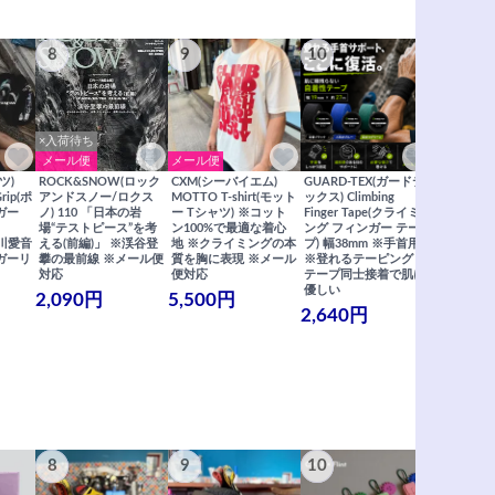
8
9
10
11
×入荷待ち
メール便
メール便
メール便
ツ)
ROCK&SNOW(ロック
CXM(シーバイエム)
GUARD-TEX(ガードテ
GUARD-
Grip(ポ
アンドスノー/ロクス
MOTTO T-shirt(モット
ックス) Climbing
ックス) Cli
ガー
ノ) 110 「日本の岩
ー Tシャツ) ※コット
Finger Tape(クライミ
FingerT
場“テストピース”を考
ン100%で最適な着心
ング フィンガー テー
グ フィン
×関川愛音
える(前編)」 ※渓谷登
地 ※クライミングの本
プ) 幅38mm ※手首用
19mm 
ガーリ
攀の最前線 ※メール便
質を胸に表現 ※メール
※登れるテーピング ※
ングが復活
対応
便対応
テープ同士接着で肌に
士接着で肌
優しい
メール便
2,090円
5,500円
2,640円
990円
8
9
10
11