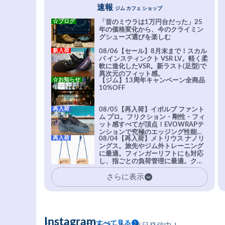
速報
ジム カフェ ショップ
☆ブログ
「昔のミウラは1万円台だった」25
年の価格変化から、今のクライミン
グシューズ選びを楽しむ
新入荷
08/06【セール】8月末まで！スカル
パ インスティンクト VSR LV。軽く柔
軟に進化したVSR。新ラスト(足型)で
異次元のフィット感。
☆お知らせ
【ジム】13周年キャンペーン全商品
10%OFF
再入荷
08/05【再入荷】イボルブ ファント
ム プロ。フリクション・剛性・フィ
ット感すべてが頂点！EVOWRAPテ
ンションで究極のエッジング性能を
再入荷
08/04【再入荷】メトリウス ナノリ
実現。進化系ラバーEvo-74はTRAX
ングス。旅先やジム外トレーニング
を凌駕する粘着力で極小ホールドに
に最適。フィンガーリフトにも対応
安心感。
し、指ごとの負荷管理に最適。クラ
イマーの指を本気で鍛えるギア。
さらに表示
Instagram
すべて見る