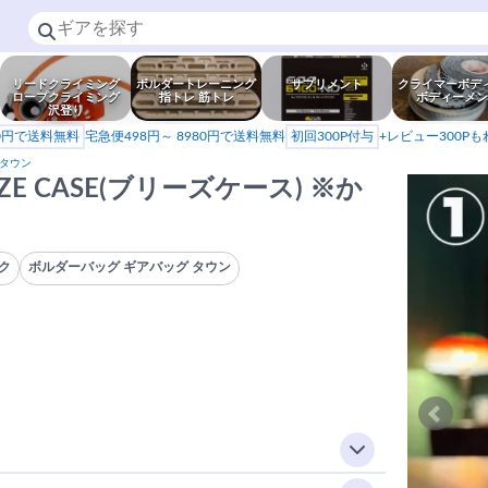
リードクライミング
ボルダートレーニング
サプリメント
クライマーボデ
ロープクライミング
指トレ 筋トレ
ボディーメン
沢登り
80円で送料無料
宅急便498円～ 8980円で送料無料
初回300P付与
+レビュー300P
 タウン
EZE CASE(ブリーズケース) ※か
ク
ボルダーバッグ ギアバッグ タウン