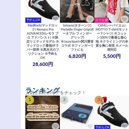
予約もOK
メール便
MadRock(マッドロッ
tataanz(タターンツ)
CXM(シーバイエム)
ク) Remora Pro
Portable Finger Grip(ポ
MOTTO T-shirt(モット
ADVANCED(レモラ プ
ータブル フィンガー
ー Tシャツ) ※コット
ロ アドバンスト) ※限
グリップ)
ン100%で最適な着心
定リミテッドモデル ※
※JazzySport×関川愛音
地 ※クライミングの本
マッドロック最強XFラ
コラボ ※フィンガーリ
質を胸に表現 ※メール
バー採用 ※異次元のフ
フトにも
便対応
リクション ※予約も
6,820円
5,500円
OK
28,600円
ランキング
人気上昇中のギアをチェック！
1
2
3
予約もOK