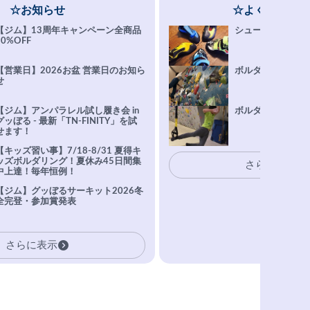
☆お知らせ
☆よくある質問
【ジム】13周年キャンペーン全商品
シューズ選びFAQ
10%OFF
【営業日】2026お盆 営業日のお知ら
ボルダリング上達Q
せ
【ジム】アンパラレル試し履き会 in
ボルダリングトレ
グッぼる - 最新「TN-FINITY」を試
せます！
【キッズ習い事】7/18-8/31 夏得キ
ッズボルダリング！夏休み45日間集
さらに表示
中上達！毎年恒例！
【ジム】グッぼるサーキット2026冬
全完登・参加賞発表
さらに表示