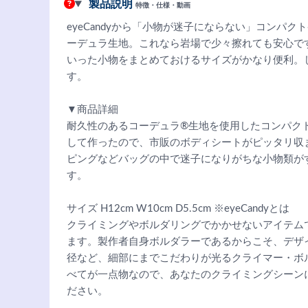
製品説明
特徴・仕様・動画
eyeCandyから「小物が迷子にならない」コンパ
ーデュラ生地。これなら岩場で少々擦れても安心で
いった小物をまとめておけるサイズがかなり便利。
す。
▼商品詳細
耐久性のあるコーデュラ®︎生地を使用したコンパク
して作ったので、市販のボディシートがピッタリ収
ピングなどバッグの中で迷子になりがちな小物類が
す。
サイズ H12cm W10cm D5.5cm ※eyeCandyとは
クライミングやボルダリングでかかせないアイテム
ます。製作者自身ボルダラーであるからこそ、デザ
径など、細部にまでこだわりが光るクライマー・ボ
べてが一点物なので、あなたのクライミングシーン
ださい。