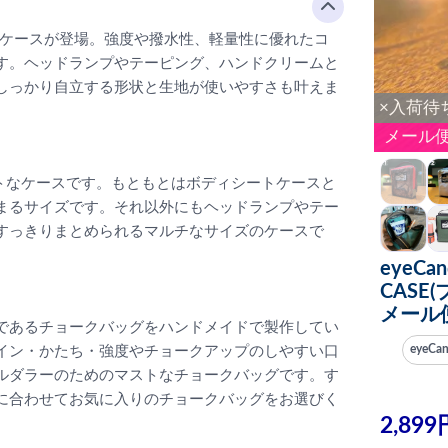
クトケースが登場。強度や撥水性、軽量性に優れたコ
す。ヘッドランプやテーピング、ハンドクリームと
しっかり自立する形状と生地が使いやすさも叶えま
×入荷待
メール
トなケースです。もともとはボディシートケースと
まるサイズです。それ以外にもヘッドランプやテー
すっきりまとめられるマルチなサイズのケースで
eyeCa
CASE
メール
であるチョークバッグをハンドメイドで製作してい
イン・かたち・強度やチョークアップのしやすい口
eyeC
ルダラーのためのマストなチョークバッグです。す
に合わせてお気に入りのチョークバッグをお選びく
2,899