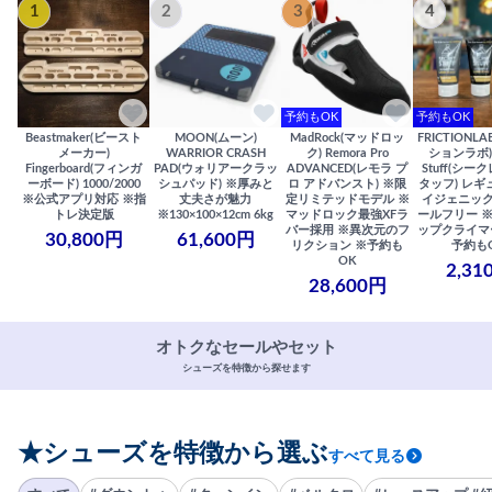
1
2
3
4
予約もOK
予約もOK
Beastmaker(ビースト
MOON(ムーン)
MadRock(マッドロッ
FRICTIONL
メーカー)
WARRIOR CRASH
ク) Remora Pro
ションラボ) S
Fingerboard(フィンガ
PAD(ウォリアークラッ
ADVANCED(レモラ プ
Stuff(シー
ーボード) 1000/2000
シュパッド) ※厚みと
ロ アドバンスト) ※限
タッフ) レギ
※公式アプリ対応 ※指
丈夫さが魅力
定リミテッドモデル ※
イジェニック
トレ決定版
※130×100×12cm 6kg
マッドロック最強XFラ
ールフリー 
バー採用 ※異次元のフ
ップクライマ
30,800円
61,600円
リクション ※予約も
予約も
OK
2,31
28,600円
オトクなセールやセット
シューズを特徴から探せます
★シューズを特徴から選ぶ
すべて見る