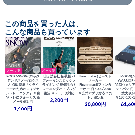
この商品を買った人は、
こんな商品も買っています
×入荷待ち
メール便
メール便
ROCK&SNOW(ロック
山と渓谷社 新装版 パ
Beastmaker(ビースト
MOON(
アンドスノー/ロクス
フォーマンスロックク
メーカー)
WARRIOR 
ノ) 088 特集「クライ
ライミング ※伝説のト
Fingerboard(フィンガ
PAD(ウォリ
マーのためのフィジカ
レーニングバイブルが
ーボード) 1000/2000
シュパッド)
ルトレーニング」 ※自
復活 ※メール便対応
※公式アプリ対応 ※指
丈夫さが
宅トレにフォーカス ※
トレ決定版
※130×100×1
2,200円
メール便対応
30,800円
61,6
1,466円