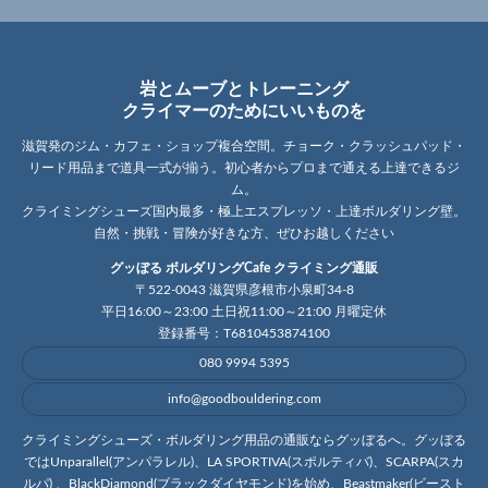
岩とムーブとトレーニング
クライマーのためにいいものを
滋賀発のジム・カフェ・ショップ複合空間。チョーク・クラッシュパッド・
リード用品まで道具一式が揃う。初心者からプロまで通える上達できるジ
ム。
クライミングシューズ国内最多・極上エスプレッソ・上達ボルダリング壁。
自然・挑戦・冒険が好きな方、ぜひお越しください
グッぼる ボルダリングCafe クライミング通販
〒522-0043 滋賀県彦根市小泉町34-8
平日16:00～23:00 土日祝11:00～21:00 月曜定休
登録番号：T6810453874100
080 9994 5395
info@goodbouldering.com
クライミングシューズ・ボルダリング用品の通販ならグッぼるへ。グッぼる
ではUnparallel(アンパラレル)、LA SPORTIVA(スポルティバ)、SCARPA(スカ
ルパ) 、BlackDiamond(ブラックダイヤモンド)を始め、Beastmaker(ビースト