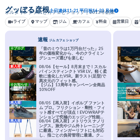
グッぼる彦根
土日連休11-21 平日祝16-23 月休
ボルダリングジムとカフェとショップ｜2013年創業
ライブ
マップ
ジム
カフェ
料金
営業日
速報
ジム カフェ ショップ
☆ブログ
「昔のミウラは1万円台だった」25
年の価格変化から、今のクライミン
グシューズ選びを楽しむ
新入荷
08/06【セール】8月末まで！スカル
パ インスティンクト VSR LV。軽く柔
軟に進化したVSR。新ラスト(足型)で
異次元のフィット感。
☆お知らせ
【ジム】13周年キャンペーン全商品
10%OFF
再入荷
08/05【再入荷】イボルブ ファント
ム プロ。フリクション・剛性・フィ
ット感すべてが頂点！EVOWRAPテ
ンションで究極のエッジング性能を
再入荷
08/04【再入荷】メトリウス ナノリ
実現。進化系ラバーEvo-74はTRAX
ングス。旅先やジム外トレーニング
を凌駕する粘着力で極小ホールドに
に最適。フィンガーリフトにも対応
安心感。
し、指ごとの負荷管理に最適。クラ