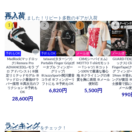
再入荷
お待たせしました！リピート多数のギアが入荷
1
2
3
4
予約もOK
予約もOK
メール便
メール便
MadRock(マッドロッ
tataanz(タターンツ)
CXM(シーバイエム)
GUARD-TE
ク) Remora Pro
Portable Finger Grip(ポ
MOTTO T-shirt(モット
ックス) Cli
ADVANCED(レモラ プ
ータブル フィンガー
ー Tシャツ) ※コット
FingerTap
ロ アドバンスト) ※限
グリップ)
ン100%で最適な着心
グ フィンガー
定リミテッドモデル ※
※JazzySport×関川愛音
地 ※クライミングの本
19mm ※登
マッドロック最強XFラ
コラボ ※フィンガーリ
質を胸に表現 ※メール
ングが復活 
バー採用 ※異次元のフ
フトにも ※予約もOK
便対応
士接着で肌に
リクション ※予約も
メール便
6,820円
5,500円
OK
990
28,600円
ランキング
人気上昇中のギアをチェック！