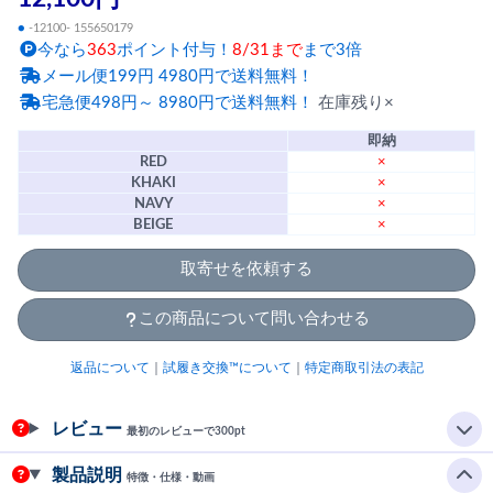
●
-12100- 155650179
今なら
363
ポイント付与！
8/31まで
まで3倍
メール便199円 4980円で送料無料！
宅急便498円～ 8980円で送料無料！
在庫残り×
即納
RED
×
KHAKI
×
NAVY
×
BEIGE
×
取寄せを依頼する
この商品について問い合わせる
返品について
｜
試履き交換™について
｜
特定商取引法の表記
レビュー
最初のレビューで300pt
製品説明
特徴・仕様・動画