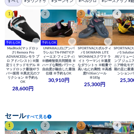
すべて
#ダウントゥ
#ターンイン
#ベルクロ
#レースアップ #
1
2
3
4
予約もOK
予約もOK
MadRock(マッドロッ
UNPARALLEL(アンパ
SPORTIVA(スポルティ
SPORTIVA
ク) Remora Pro
ラレル) TN-FINITY(テ
バ) SKWAMA LITE
バ) Solutio
ADVANCED(レモラ プ
ィーエヌ-フィニティ)
WOMAN(スクワマ ラ
JR(ソリュー
ロ アドバンスト) ※限
※楢崎智亜共同開発 ※
イト ウーマン) ※適度
ンプ ジュニア
定リミテッドモデル ※
ハードな剛性パワーと
なダウントゥ ※軽量で
ニア特化モデ
マッドロック最強XFラ
自由度が融合した最強
高いねじれ剛性 ※高感
期の足に最適
バー採用 ※異次元のフ
仕様 ※予約もOK
度FriXionソール
ンションバ
リクション ※予約も
※185g
30,910円
25,3
OK
25,300円
28,600円
セール
すべて見る
1
2
3
4