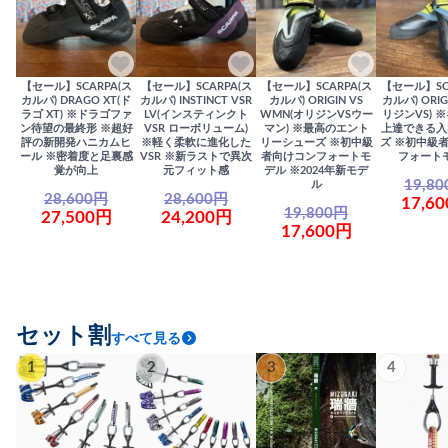
【セール】SCARPA(ス
【セール】SCARPA(ス
【セール】SCARPA(ス
【セール】SC
カルパ) DRAGO XT(ド
カルパ) INSTINCT VSR
カルパ) ORIGIN VS
カルパ) ORIG
ラゴ XT) ※ドラゴファ
LV(インスティンクト
WMN(オリジンVSウー
リジンVS) 
ン待望の最終形 ※超好
VSR ローボリューム)
マン) ※最高のエント
上達できる入
評の新開発ハニカムヒ
※軽く柔軟に進化した
リーシューズ ※初中級
ズ ※初中級
ール ※密着度と足裏感
VSR ※新ラストで異次
者向けコンフォートモ
フォート
覚が向上
元フィット感
デル ※2024年新モデ
19,8
ル
28,600円
28,600円
17,6
19,800円
27,500円
24,200円
17,600円
セット割
すべて見る
1
2
3
4