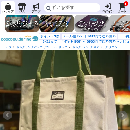
0
ショップ
ジム
ブログ
ログイン
カート
クライミングシューズ
チョーク ブラシ
クラッシュパッド
リードクラ
ボルダリングシューズ
チョークバッグ
ボルダリングマット
ロープクラ
ボルダーパッド
沢登
ポイント3倍
メール便199円 4980円で送料無料
初
8/31まで
宅急便498円～ 8980円で送料無料
+レビュ
トップ
ボルダリングバッグ サコッシュ ザック
ボルダーバッグ ギアバッグ タウン