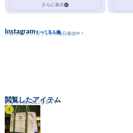
イマーの指を本気で鍛えるギア。
さらに表示
Instagram
すべて見る
ジム/ショップ/カフェから毎日発信中！
閲覧したアイテム
あなたが見た気になるギア
1