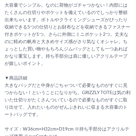
大容量でシンプル。なのに荷物がゴチャつかない！内部には
たくさんの仕切りやポケットを備えているのでしっかり整頓
出来ちゃいます。ボトルやクライミングシューズがぴったり
収納できる5つの仕切りとお財布などを収納できるファスナー
付きポケットが1つ、さらに外側にミニポケット2つ。丈夫な
のに軽めの帆布と大きめサイズ感がさり気なくオシャレ。ち
ょっとした買い物やもちろんジムバッグとしても一つあれば
かなり重宝します。持ち手部分は肩に優しいアクリルテープ
が嬉しいポイント。
▼商品詳細
大きなバッグだと中身がごちゃついて必要なものがすぐに見
つからない！ということになりがち。GRIZZLY TOTEは気の利
いた仕切りがたくさんついているので必要なものがすぐに取
り出せて、入れたいものがぜんぶきれいに収まる大容量のト
ートバッグです。
サイズ：W36cm×H32cm×D19cm ※持ち手部分はアクリルテ