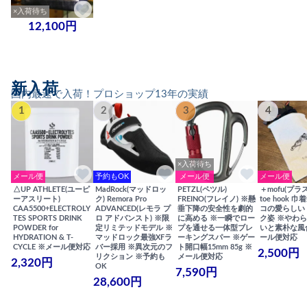
×入荷待ち
12,100円
新入荷
国内最速で入荷！プロショップ13年の実績
1
2
3
4
×入荷待ち
メール便
予約もOK
メール便
メール便
△UP ATHLETE(ユーピ
MadRock(マッドロッ
PETZL(ペツル)
＋mofu(プラ
ーアスリート)
ク) Remora Pro
FREINO(フレイノ) ※懸
toe hook 
CAA5500+ELECTROLY
ADVANCED(レモラ プ
垂下降の安全性を劇的
コの愛らしい
TES SPORTS DRINK
ロ アドバンスト) ※限
に高める ※一瞬でロー
ク姿 ※やわ
POWDER for
定リミテッドモデル ※
プを通せる一体型ブレ
いと素朴な風
HYDRATION & T-
マッドロック最強XFラ
ーキングスパー ※ゲー
ール便対応
CYCLE ※メール便対応
バー採用 ※異次元のフ
ト開口幅15mm 85g ※
2,500円
リクション ※予約も
メール便対応
2,320円
OK
7,590円
28,600円