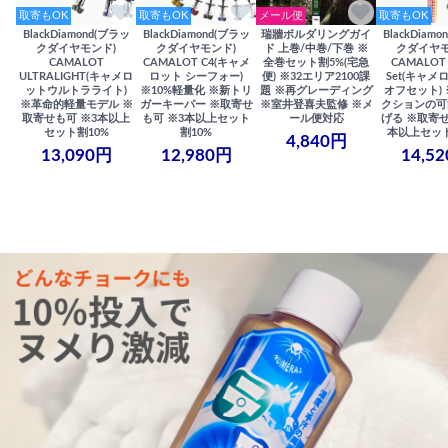
取寄もOK
取寄もOK
メール便
取寄もOK
BlackDiamond(ブラッ
BlackDiamond(ブラッ
瑞牆ボルダリングガイ
BlackDiam
クダイヤモンド)
クダイヤモンド)
ド 上巻/中巻/下巻 ※
クダイヤモ
CAMALOT
CAMALOT C4(キャメ
全巻セット割5%(宅急
CAMALOT 
ULTRALIGHT(キャメロ
ロット シーフォー)
便) ※32エリア2100課
Set(キャメロ
ットウルトラライト)
※10%軽量化 ※新トリ
題 ※再グレーディング
オフセット)
※革命的軽量モデル ※
ガーキーパー ※取寄せ
※室井登喜夫監修 ※メ
クションの可
取寄せも可 ※3本以上
も可 ※3本以上セット
ール便対応
げる ※取寄せ
セット割10%
割10%
本以上セット
4,840円
13,090円
12,980円
14,5