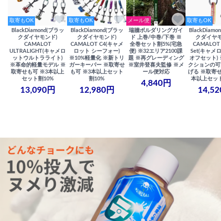
取寄もOK
取寄もOK
メール便
取寄もOK
BlackDiamond(ブラッ
BlackDiamond(ブラッ
瑞牆ボルダリングガイ
BlackDiam
クダイヤモンド)
クダイヤモンド)
ド 上巻/中巻/下巻 ※
クダイヤモ
CAMALOT
CAMALOT C4(キャメ
全巻セット割5%(宅急
CAMALOT 
ULTRALIGHT(キャメロ
ロット シーフォー)
便) ※32エリア2100課
Set(キャメロ
ットウルトラライト)
※10%軽量化 ※新トリ
題 ※再グレーディング
オフセット)
※革命的軽量モデル ※
ガーキーパー ※取寄せ
※室井登喜夫監修 ※メ
クションの可
取寄せも可 ※3本以上
も可 ※3本以上セット
ール便対応
げる ※取寄せ
セット割10%
割10%
本以上セット
4,840円
13,090円
12,980円
14,5