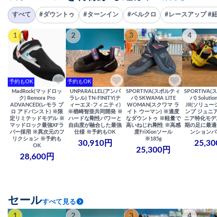
すべて
#ダウントゥ
#ターンイン
#ベルクロ
#レースアップ #
1
2
3
4
予約もOK
予約もOK
MadRock(マッドロッ
UNPARALLEL(アンパ
SPORTIVA(スポルティ
SPORTIVA
ク) Remora Pro
ラレル) TN-FINITY(テ
バ) SKWAMA LITE
バ) Solutio
ADVANCED(レモラ プ
ィーエヌ-フィニティ)
WOMAN(スクワマ ラ
JR(ソリュー
ロ アドバンスト) ※限
※楢崎智亜共同開発 ※
イト ウーマン) ※適度
ンプ ジュニア
定リミテッドモデル ※
ハードな剛性パワーと
なダウントゥ ※軽量で
ニア特化モデ
マッドロック最強XFラ
自由度が融合した最強
高いねじれ剛性 ※高感
期の足に最適
バー採用 ※異次元のフ
仕様 ※予約もOK
度FriXionソール
ンションバ
リクション ※予約も
※185g
30,910円
25,3
OK
25,300円
28,600円
セール
すべて見る
1
2
3
4