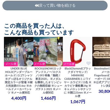
戻って買い物を続ける
この商品を買った人は、
こんな商品も買っています
×入荷待ち
メール便
メール便
メール便
UNDER BLUE
ROCK&SNOW(ロック
BlackDiamond(ブラッ
Beastmake
HOLD(アンダーブルー
アンドスノー/ロクス
クダイヤモンド)
メーカ
ホールド) ロゴTシャツ
ノ) 093 特集「熱戦！
MINIWIRE
Fingerboa
※グッぼるオリジナル
東京2020」 ※メダル
CARABINER(ミニワイ
ーボード) 100
限定カラーが登場 ※耐
を獲得したオリンピッ
ヤー カラビナ) 11色 ※
※公式アプリ
久性抜群の5.6oz ※ホ
クの熱戦収録 ※シュー
カラビナ最軽量24g ※
トレ決
ールドメーカーTシャ
ズテスト2021 ※メー
キャメロットやナッツ
30,8
ツ ※メール便対応
ル便対応
に ※開口21mm ※メー
ル便
4,400円
1,466円
1,067円