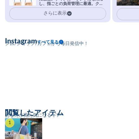
し、指ごとの負荷管理に最適。クラ
イマーの指を本気で鍛えるギア。
さらに表示
Instagram
すべて見る
ジム/ショップ/カフェから毎日発信中！
閲覧したアイテム
あなたが見た気になるギア
1