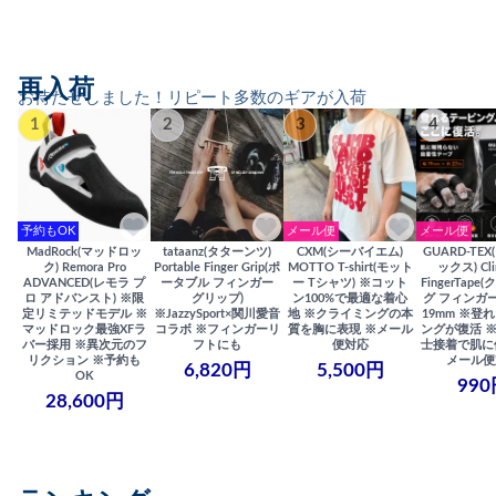
再入荷
お待たせしました！リピート多数のギアが入荷
1
2
3
4
予約もOK
メール便
メール便
MadRock(マッドロッ
tataanz(タターンツ)
CXM(シーバイエム)
GUARD-TE
ク) Remora Pro
Portable Finger Grip(ポ
MOTTO T-shirt(モット
ックス) Cli
ADVANCED(レモラ プ
ータブル フィンガー
ー Tシャツ) ※コット
FingerTap
ロ アドバンスト) ※限
グリップ)
ン100%で最適な着心
グ フィンガー
定リミテッドモデル ※
※JazzySport×関川愛音
地 ※クライミングの本
19mm ※登
マッドロック最強XFラ
コラボ ※フィンガーリ
質を胸に表現 ※メール
ングが復活 
バー採用 ※異次元のフ
フトにも
便対応
士接着で肌に
リクション ※予約も
メール便
6,820円
5,500円
OK
990
28,600円