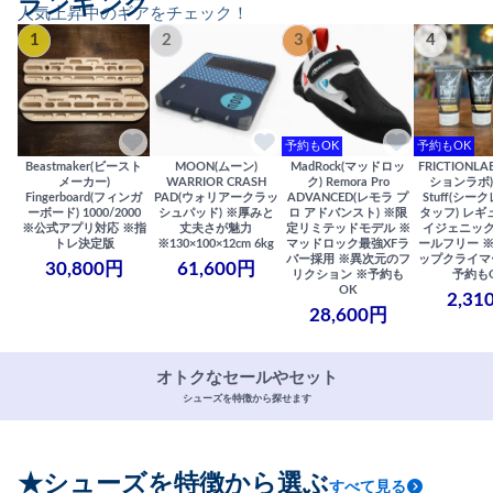
ランキング
人気上昇中のギアをチェック！
1
2
3
4
予約もOK
予約もOK
Beastmaker(ビースト
MOON(ムーン)
MadRock(マッドロッ
FRICTIONL
メーカー)
WARRIOR CRASH
ク) Remora Pro
ションラボ) S
Fingerboard(フィンガ
PAD(ウォリアークラッ
ADVANCED(レモラ プ
Stuff(シー
ーボード) 1000/2000
シュパッド) ※厚みと
ロ アドバンスト) ※限
タッフ) レギ
※公式アプリ対応 ※指
丈夫さが魅力
定リミテッドモデル ※
イジェニック
トレ決定版
※130×100×12cm 6kg
マッドロック最強XFラ
ールフリー 
バー採用 ※異次元のフ
ップクライマ
30,800円
61,600円
リクション ※予約も
予約も
OK
2,31
28,600円
オトクなセールやセット
シューズを特徴から探せます
★シューズを特徴から選ぶ
すべて見る