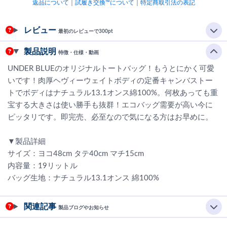
返品について
｜
試履き交換™について
｜
特定商取引法の表記
レビュー
最初のレビューで300pt
製品説明
特徴・仕様・動画
UNDER BLUEのオリジナルトートバッグ！もうとにかく可愛
いです！肉厚ヘヴィーウェイトボディの定番キャンバストー
トでボディはナチュラル13.1オンス綿100%。何枚あっても重
宝する大きさは使い勝手も抜群！エコバッグ需要が高い今に
ピッタリです。即完売、必至なので気になる方はお早めに。
▼製品詳細
サイズ：ヨコ48cm タテ40cm マチ15cm
内容量：19リットル
バッグ生地：ナチュラル13.1オンス 綿100%
関連記事
製品ブログやお知らせ