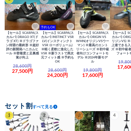
予約もOK
【セール】SCARPA(ス
【セール】SCARPA(ス
【セール】SCARPA(ス
【セール】SC
カルパ) DRAGO XT(ド
カルパ) INSTINCT VSR
カルパ) ORIGIN VS
カルパ) ORIG
ラゴ XT) ※ドラゴファ
LV(インスティンクト
WMN(オリジンVSウー
リジンVS) 
ン待望の最終形 ※超好
VSR ローボリューム)
マン) ※最高のエント
上達できる入
評の新開発ハニカムヒ
※軽く柔軟に進化した
リーシューズ ※初中級
ズ ※初中級
ール ※密着度と足裏感
VSR ※新ラストで異次
者向けコンフォートモ
フォート
覚が向上
元フィット感 ※予約も
デル ※2024年新モデ
19,8
OK
ル
28,600円
17,6
28,600円
19,800円
27,500円
24,200円
17,600円
セット割
すべて見る
1
2
3
4