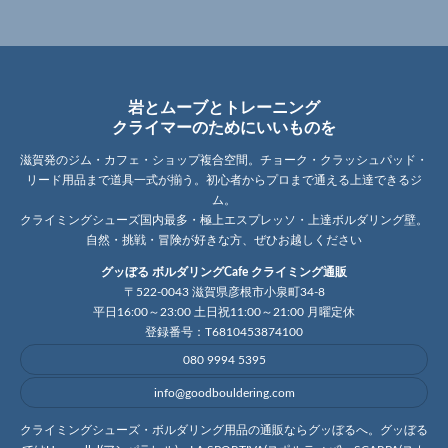
岩とムーブとトレーニング
クライマーのためにいいものを
滋賀発のジム・カフェ・ショップ複合空間。チョーク・クラッシュパッド・
リード用品まで道具一式が揃う。初心者からプロまで通える上達できるジ
ム。
クライミングシューズ国内最多・極上エスプレッソ・上達ボルダリング壁。
自然・挑戦・冒険が好きな方、ぜひお越しください
グッぼる ボルダリングCafe クライミング通販
〒522-0043 滋賀県彦根市小泉町34-8
平日16:00～23:00 土日祝11:00～21:00 月曜定休
登録番号：T6810453874100
080 9994 5395
info@goodbouldering.com
クライミングシューズ・ボルダリング用品の通販ならグッぼるへ。グッぼる