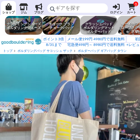
0
ショップ
ジム
ブログ
ログイン
カート
クライミングシューズ
チョーク ブラシ
クラッシュパッド
リードクラ
ボルダリングシューズ
チョークバッグ
ボルダリングマット
ロープクラ
ボルダーパッド
沢登
ポイント3倍
メール便199円 4980円で送料無料
初
8/31まで
宅急便498円～ 8980円で送料無料
+レビュ
トップ
ボルダリングバッグ サコッシュ ザック
ボルダーバッグ ギアバッグ タウン