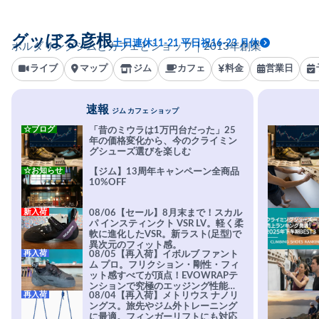
グッぼる彦根
土日連休11-21 平日祝16-23 月休
ボルダリングジムとカフェとショップ｜2013年創業
ライブ
マップ
ジム
カフェ
料金
営業日
速報
ジム カフェ ショップ
☆ブログ
「昔のミウラは1万円台だった」25
年の価格変化から、今のクライミン
グシューズ選びを楽しむ
☆お知らせ
【ジム】13周年キャンペーン全商品
10%OFF
新入荷
08/06【セール】8月末まで！スカル
パ インスティンクト VSR LV。軽く柔
軟に進化したVSR。新ラスト(足型)で
異次元のフィット感。
再入荷
08/05【再入荷】イボルブ ファント
ム プロ。フリクション・剛性・フィ
ット感すべてが頂点！EVOWRAPテ
ンションで究極のエッジング性能を
再入荷
08/04【再入荷】メトリウス ナノリ
実現。進化系ラバーEvo-74はTRAX
ングス。旅先やジム外トレーニング
を凌駕する粘着力で極小ホールドに
に最適。フィンガーリフトにも対応
安心感。