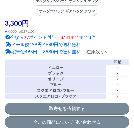
ボルダリングバッグ サコッシュ ザック
ボルダーバッグ ギアバッグ タウン
3,300円
●
-3300- 162971100
今なら
99
ポイント付与！
8/31まで
まで3倍
メール便199円 4980円で送料無料！
宅急便498円～ 8980円で送料無料！
在庫残り×
即納
イエロー
×
ブラック
×
オリーブ
×
ブルー
×
スクエアロゴ×ブルー
×
スクエアロゴ×ブラック
×
取寄せを依頼する
この商品について問い合わせる