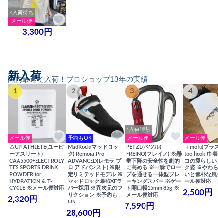
×入荷待ち
メール便
3,300円
新入荷
国内最速で入荷！プロショップ13年の実績
1
2
3
4
×入荷待ち
メール便
予約もOK
メール便
メール便
△UP ATHLETE(ユーピ
MadRock(マッドロッ
PETZL(ペツル)
＋mofu(プラ
ーアスリート)
ク) Remora Pro
FREINO(フレイノ) ※懸
toe hook 
CAA5500+ELECTROLY
ADVANCED(レモラ プ
垂下降の安全性を劇的
コの愛らしい
TES SPORTS DRINK
ロ アドバンスト) ※限
に高める ※一瞬でロー
ク姿 ※やわ
POWDER for
定リミテッドモデル ※
プを通せる一体型ブレ
いと素朴な風
HYDRATION & T-
マッドロック最強XFラ
ーキングスパー ※ゲー
ール便対応
CYCLE ※メール便対応
バー採用 ※異次元のフ
ト開口幅15mm 85g ※
2,500円
リクション ※予約も
メール便対応
2,320円
OK
7,590円
28,600円