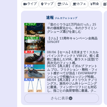
ライブ
マップ
ジム
カフェ
料金
速報
ジム カフェ ショップ
☆ブログ
「昔のミウラは1万円台だった」25
年の価格変化から、今のクライミン
グシューズ選びを楽しむ
☆お知らせ
【ジム】13周年キャンペーン全商品
10%OFF
新入荷
08/06【セール】8月末まで！スカル
パ インスティンクト VSR LV。軽く柔
軟に進化したVSR。新ラスト(足型)で
異次元のフィット感。
再入荷
08/05【再入荷】イボルブ ファント
ム プロ。フリクション・剛性・フィ
ット感すべてが頂点！EVOWRAPテ
ンションで究極のエッジング性能を
再入荷
08/04【再入荷】メトリウス ナノリ
実現。進化系ラバーEvo-74はTRAX
ングス。旅先やジム外トレーニング
を凌駕する粘着力で極小ホールドに
に最適。フィンガーリフトにも対応
安心感。
し、指ごとの負荷管理に最適。クラ
イマーの指を本気で鍛えるギア。
さらに表示