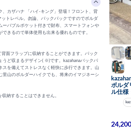
、カザハナ 「ハイ-キング」登場！フロント、背
ブマットレベル。勿論、バックパックですのでボルダ
ムーバブルポケット付きで財布、スマートフォンや
ができるので単体使用も出来る優れものです。
て背面フラップに収納することができます。パック
収まるデザイン( ※)です。kazahanaバックパ
ネスを備えてストレスなく軽快に歩行できます。山
む里山のボルダーハイクでも、将来のイマジネーシ
kazah
ボルダ
ル仕様
Fを収納することはできません。
ka
24,20