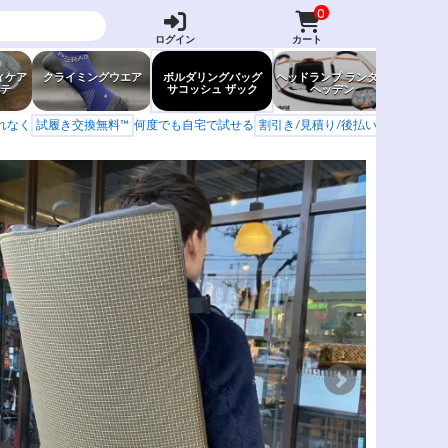
0
ログイン
カート
ィケア
クライミングウエア
ボルダリングバッグ
ヘッドランプ ランタン
防虫グッ
テ
サコッシュ ザック
ヘッデン
岩場ア
もれなく
試履き交換無料™
何度でも自宅で試せる
割引き/見積り/後払い
学校 山岳会