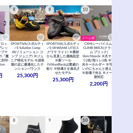
8
9
10
11
メール便
ドロッ
SPORTIVA(スポルティ
SPORTIVA(スポルティ
CXM(シーバイエム)
SoiLL(ソイ
リプレッ
バ) Solution Comp
バ) SKWAMA LITE(ス
CLIMB BRICK(クライ
Boulde
サブマ
JR(ソリューション コ
クワマ ライト) ※素材
ム ブリック)
クボルダー1
の「魔
ンプ ジュニア) ※ジュ
から見直した価格設定
Skin/Muscle ※爪ヤス
Boris
に封印
ニア特化モデル ※成長
※新ソール
リ2色/指トレ2色 ※蓄
Saberi×F
2cm
期の足に最適化したテ
FriXionBlackは脅威の
光キーホルダー ※可愛
コラ
ンションバランス
粘り ※快適さを進化さ
いのにちゃんと使える
29,
せたモデル
※岩場で光る ※メール
円
25,300円
便対応
25,300円
2,200円
8
9
10
11