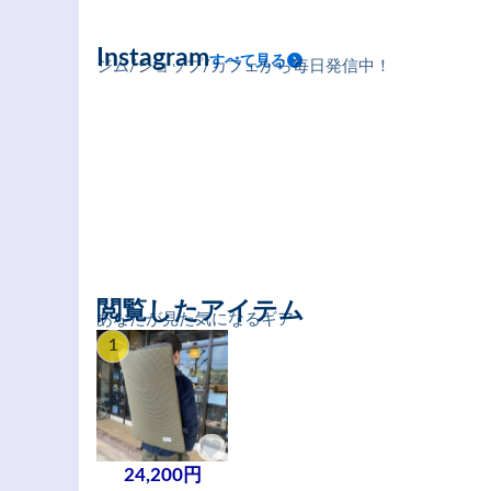
Instagram
すべて見る
ジム/ショップ/カフェから毎日発信中！
閲覧したアイテム
あなたが見た気になるギア
1
24,200円