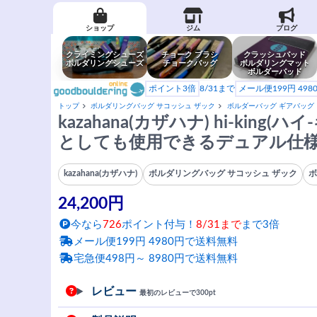
ショップ
ジム
ブログ
クライミングシューズ
チョーク ブラシ
クラッシュパッド
ボルダリングシューズ
チョークバッグ
ボルダリングマット
ボルダーパッド
ポイント3倍
8/31まで
メール便199円 49
トップ
ボルダリングバッグ サコッシュ ザック
ボルダーバッグ ギアバッグ
kazahana(カザハナ) hi-kin
としても使用できるデュアル仕様
kazahana(カザハナ)
ボルダリングバッグ サコッシュ ザック
ボ
24,200円
今なら
726
ポイント付与！
8/31まで
まで3倍
メール便199円 4980円で送料無料
宅急便498円～ 8980円で送料無料
レビュー
最初のレビューで300pt