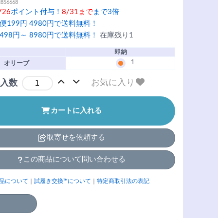
2856668
726
ポイント付与！
8/31まで
まで3倍
便199円 4980円で送料無料！
498円～ 8980円で送料無料！
在庫残り1
即納
1
オリーブ
お気に入り
入数
カートに入れる
取寄せを依頼する
この商品について問い合わせる
品について
｜
試履き交換™について
｜
特定商取引法の表記