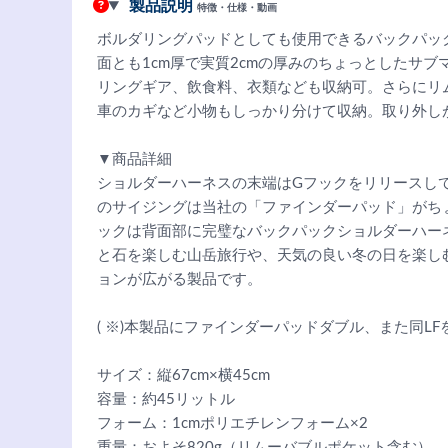
製品説明
特徴・仕様・動画
ボルダリングパッドとしても使用できるバックパック
面とも1cm厚で実質2cmの厚みのちょっとしたサ
リングギア、飲食料、衣類なども収納可。さらにリ
車のカギなど小物もしっかり分けて収納。取り外し
▼商品詳細
ショルダーハーネスの末端はGフックをリリースし
のサイジングは当社の「ファインダーパッド」がちょうど
ックは背面部に完璧なバックパックショルダーハー
と石を楽しむ山岳旅行や、天気の良い冬の日を楽し
ョンが広がる製品です。
( ※)本製品にファインダーパッドダブル、また同L
サイズ：縦67cm×横45cm
容量：約45リットル
フォーム：1cmポリエチレンフォーム×2
重量：およそ820g（リムーバブルポケット含む）