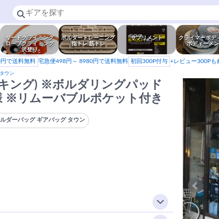
リードクライミング
ボルダートレーニング
サプリメント
クライマーボデ
ロープクライミング
指トレ 筋トレ
ボディーメン
沢登り
80円で送料無料
宅急便498円～ 8980円で送料無料
初回300P付与
+レビュー300P
 タウン
g(ハイ-キング) ※ボルダリングパッド
 ※リムーバブルポケット付き
ルダーバッグ ギアバッグ タウン