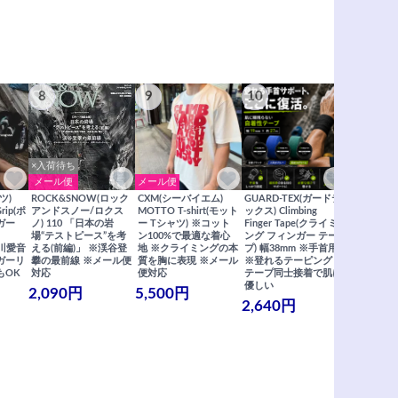
8
9
10
11
×入荷待ち
メール便
メール便
メール便
ツ)
ROCK&SNOW(ロック
CXM(シーバイエム)
GUARD-TEX(ガードテ
GUARD-
Grip(ポ
アンドスノー/ロクス
MOTTO T-shirt(モット
ックス) Climbing
ックス) Cli
ガー
ノ) 110 「日本の岩
ー Tシャツ) ※コット
Finger Tape(クライミ
FingerT
場“テストピース”を考
ン100%で最適な着心
ング フィンガー テー
グ フィン
×関川愛音
える(前編)」 ※渓谷登
地 ※クライミングの本
プ) 幅38mm ※手首用
19mm 
ガーリ
攀の最前線 ※メール便
質を胸に表現 ※メール
※登れるテーピング ※
ングが復活
もOK
対応
便対応
テープ同士接着で肌に
士接着で肌
優しい
メール便
2,090円
5,500円
2,640円
990円