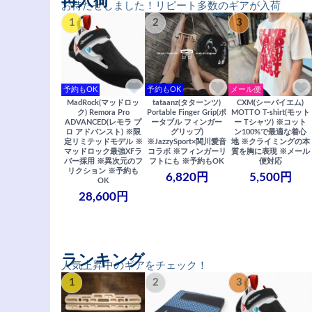
再入荷
お待たせしました！リピート多数のギアが入荷
1
2
3
予約もOK
予約もOK
メール便
MadRock(マッドロッ
tataanz(タターンツ)
CXM(シーバイエム)
ク) Remora Pro
Portable Finger Grip(ポ
MOTTO T-shirt(モット
ADVANCED(レモラ プ
ータブル フィンガー
ー Tシャツ) ※コット
ロ アドバンスト) ※限
グリップ)
ン100%で最適な着心
定リミテッドモデル ※
※JazzySport×関川愛音
地 ※クライミングの本
マッドロック最強XFラ
コラボ ※フィンガーリ
質を胸に表現 ※メール
バー採用 ※異次元のフ
フトにも ※予約もOK
便対応
リクション ※予約も
6,820円
5,500円
OK
28,600円
ランキング
人気上昇中のギアをチェック！
1
2
3