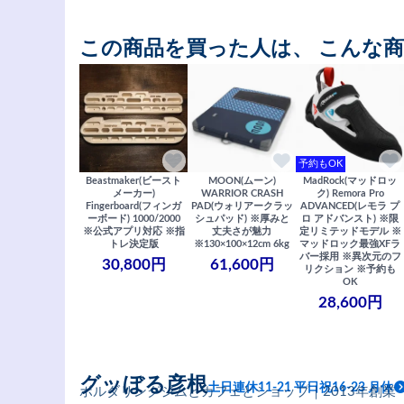
この商品を買った人は、 こんな
予約もOK
Beastmaker(ビースト
MOON(ムーン)
MadRock(マッドロッ
メーカー)
WARRIOR CRASH
ク) Remora Pro
Fingerboard(フィンガ
PAD(ウォリアークラッ
ADVANCED(レモラ プ
ーボード) 1000/2000
シュパッド) ※厚みと
ロ アドバンスト) ※限
※公式アプリ対応 ※指
丈夫さが魅力
定リミテッドモデル ※
トレ決定版
※130×100×12cm 6kg
マッドロック最強XFラ
バー採用 ※異次元のフ
30,800円
61,600円
リクション ※予約も
OK
28,600円
グッぼる彦根
土日連休11-21 平日祝16-23 月休
ボルダリングジムとカフェとショップ｜2013年創業