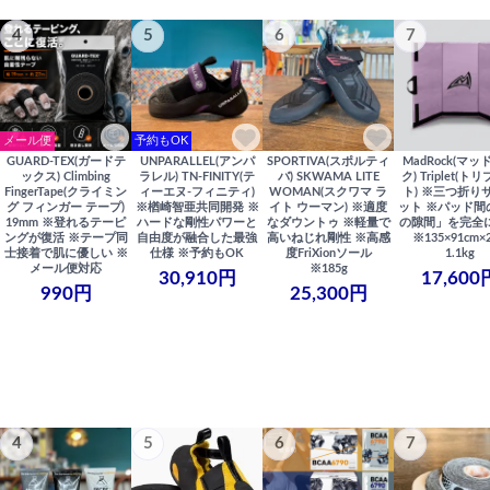
4
5
6
7
メール便
予約もOK
GUARD-TEX(ガードテ
UNPARALLEL(アンパ
SPORTIVA(スポルティ
MadRock(マッ
ックス) Climbing
ラレル) TN-FINITY(テ
バ) SKWAMA LITE
ク) Triplet(ト
FingerTape(クライミン
ィーエヌ-フィニティ)
WOMAN(スクワマ ラ
ト) ※三つ折り
グ フィンガー テープ)
※楢崎智亜共同開発 ※
イト ウーマン) ※適度
ット ※パッド間
19mm ※登れるテーピ
ハードな剛性パワーと
なダウントゥ ※軽量で
の隙間」を完全
ングが復活 ※テープ同
自由度が融合した最強
高いねじれ剛性 ※高感
※135×91cm×
士接着で肌に優しい ※
仕様 ※予約もOK
度FriXionソール
1.1kg
メール便対応
※185g
30,910円
17,600
990円
25,300円
4
5
6
7