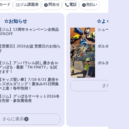
カード
ジム課題表
問合せ
電話
先払い
☆お知らせ
☆よくある質問
【ジム】13周年キャンペーン全商品
シューズ選びFAQ
10%OFF
【営業日】2026お盆 営業日のお知ら
ボルダリング上達Q
せ
【ジム】アンパラレル試し履き会 in
ボルダリングトレ
グッぼる - 最新「TN-FINITY」を試
せます！
【キッズ習い事】7/18-8/31 夏得キ
ッズボルダリング！夏休み45日間集
さらに表示
中上達！毎年恒例！
【ジム】グッぼるサーキット2026冬
全完登・参加賞発表
さらに表示