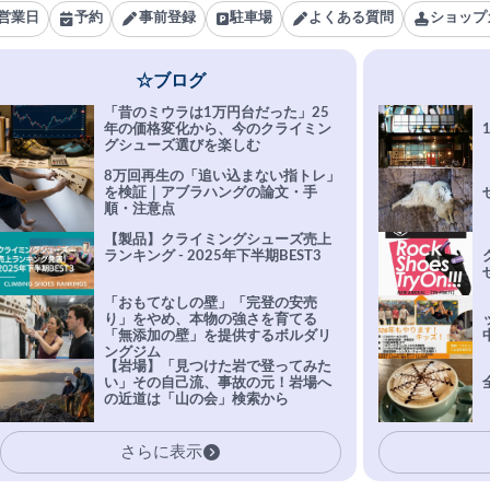
営業日
予約
事前登録
駐車場
よくある質問
ショップ
☆ブログ
「昔のミウラは1万円台だった」25
年の価格変化から、今のクライミン
グシューズ選びを楽しむ
8万回再生の「追い込まない指トレ」
を検証｜アブラハングの論文・手
順・注意点
【製品】クライミングシューズ売上
ランキング - 2025年下半期BEST3
「おもてなしの壁」「完登の安売
り」をやめ、本物の強さを育てる
「無添加の壁」を提供するボルダリ
ングジム
【岩場】「見つけた岩で登ってみた
い」その自己流、事故の元！岩場へ
の近道は「山の会」検索から
さらに表示