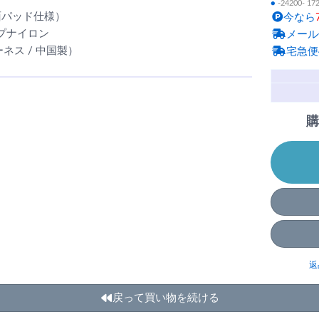
●
-24200- 17
面パッド仕様）
今なら
プナイロン
メール
ハーネス / 中国製）
宅急便
購
返
戻って買い物を続ける