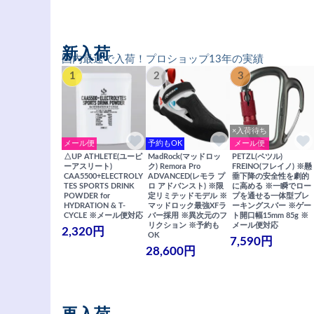
新入荷
国内最速で入荷！プロショップ13年の実績
1
2
3
×入荷待ち
メール便
予約もOK
メール便
△UP ATHLETE(ユーピ
MadRock(マッドロッ
PETZL(ペツル)
ーアスリート)
ク) Remora Pro
FREINO(フレイノ) ※懸
CAA5500+ELECTROLY
ADVANCED(レモラ プ
垂下降の安全性を劇的
TES SPORTS DRINK
ロ アドバンスト) ※限
に高める ※一瞬でロー
POWDER for
定リミテッドモデル ※
プを通せる一体型ブレ
HYDRATION & T-
マッドロック最強XFラ
ーキングスパー ※ゲー
CYCLE ※メール便対応
バー採用 ※異次元のフ
ト開口幅15mm 85g ※
リクション ※予約も
メール便対応
2,320円
OK
7,590円
28,600円