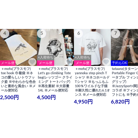
4
5
6
7
×入荷待ち
×入荷待ち
メール便
メール便
メール便
予約もOK
＋mofu(プラスモフ)
＋mofu(プラスモフ)
＋mofu(プラスモフ)
tataanz(タターン
toe hook 巾着袋 ※ネ
Let's go climbing Tote
yannoka step pinch T
Portable Finger 
コの愛らしいトウフッ
bag(レッツゴー クライ
シャツ ※ネコホールド
ータブル フィン
ク姿 ※やわらかな色合
ミング トートバッグ)
Tシャツ ※もっふもふ
グリップ)
いと素朴な風合い ※メ
※再生素材 ※大容量
100％ワイルドな子猫
※JazzySport
ール便対応
14L ※メール便対応
※耐久性に優れた6.1オ
コラボ ※フィン
ンス ※メール便対応
フトにも ※予約
2,500円
4,500円
4,950円
6,820円