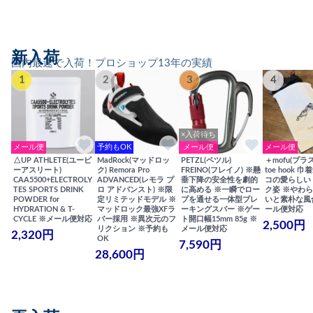
新入荷
国内最速で入荷！プロショップ13年の実績
1
2
3
4
×入荷待ち
メール便
予約もOK
メール便
メール便
△UP ATHLETE(ユーピ
MadRock(マッドロッ
PETZL(ペツル)
＋mofu(プラ
ーアスリート)
ク) Remora Pro
FREINO(フレイノ) ※懸
toe hook 
CAA5500+ELECTROLY
ADVANCED(レモラ プ
垂下降の安全性を劇的
コの愛らしい
TES SPORTS DRINK
ロ アドバンスト) ※限
に高める ※一瞬でロー
ク姿 ※やわ
POWDER for
定リミテッドモデル ※
プを通せる一体型ブレ
いと素朴な風
HYDRATION & T-
マッドロック最強XFラ
ーキングスパー ※ゲー
ール便対応
CYCLE ※メール便対応
バー採用 ※異次元のフ
ト開口幅15mm 85g ※
2,500円
リクション ※予約も
メール便対応
2,320円
OK
7,590円
28,600円