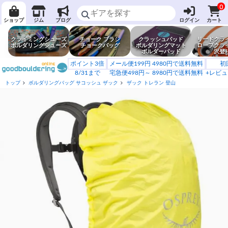
0
ショップ
ジム
ブログ
ログイン
カート
クライミングシューズ
チョーク ブラシ
クラッシュパッド
リードクラ
ボルダリングシューズ
チョークバッグ
ボルダリングマット
ロープクラ
ボルダーパッド
沢登
ポイント3倍
メール便199円 4980円で送料無料
初
8/31まで
宅急便498円～ 8980円で送料無料
+レビュ
トップ
ボルダリングバッグ サコッシュ ザック
ザック トレラン 登山