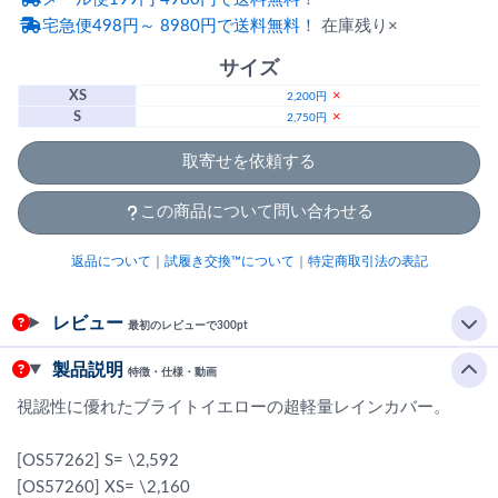
宅急便498円～ 8980円で送料無料！
在庫残り×
サイズ
XS
×
2,200円
S
×
2,750円
取寄せを依頼する
この商品について問い合わせる
返品について
｜
試履き交換™について
｜
特定商取引法の表記
レビュー
最初のレビューで300pt
製品説明
特徴・仕様・動画
視認性に優れたブライトイエローの超軽量レインカバー。
[OS57262] S= \2,592
[OS57260] XS= \2,160