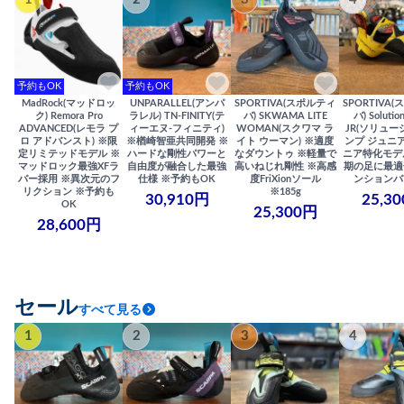
予約もOK
予約もOK
MadRock(マッドロッ
UNPARALLEL(アンパ
SPORTIVA(スポルティ
SPORTIVA
ク) Remora Pro
ラレル) TN-FINITY(テ
バ) SKWAMA LITE
バ) Solutio
ADVANCED(レモラ プ
ィーエヌ-フィニティ)
WOMAN(スクワマ ラ
JR(ソリュー
ロ アドバンスト) ※限
※楢崎智亜共同開発 ※
イト ウーマン) ※適度
ンプ ジュニア
定リミテッドモデル ※
ハードな剛性パワーと
なダウントゥ ※軽量で
ニア特化モデ
マッドロック最強XFラ
自由度が融合した最強
高いねじれ剛性 ※高感
期の足に最適
バー採用 ※異次元のフ
仕様 ※予約もOK
度FriXionソール
ンションバ
リクション ※予約も
※185g
30,910円
25,3
OK
25,300円
28,600円
セール
すべて見る
1
2
3
4