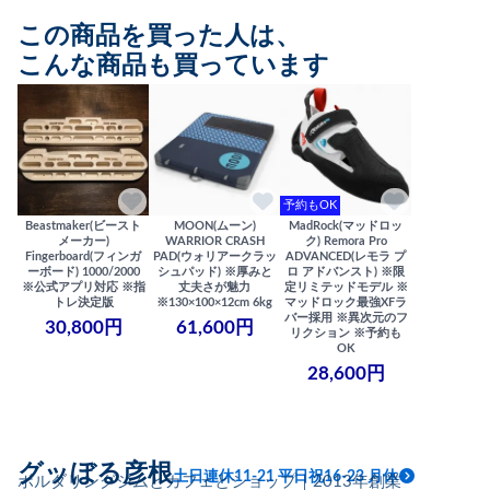
この商品を買った人は、
こんな商品も買っています
予約もOK
Beastmaker(ビースト
MOON(ムーン)
MadRock(マッドロッ
メーカー)
WARRIOR CRASH
ク) Remora Pro
Fingerboard(フィンガ
PAD(ウォリアークラッ
ADVANCED(レモラ プ
ーボード) 1000/2000
シュパッド) ※厚みと
ロ アドバンスト) ※限
※公式アプリ対応 ※指
丈夫さが魅力
定リミテッドモデル ※
トレ決定版
※130×100×12cm 6kg
マッドロック最強XFラ
バー採用 ※異次元のフ
30,800円
61,600円
リクション ※予約も
OK
28,600円
グッぼる彦根
土日連休11-21 平日祝16-23 月休
ボルダリングジムとカフェとショップ｜2013年創業