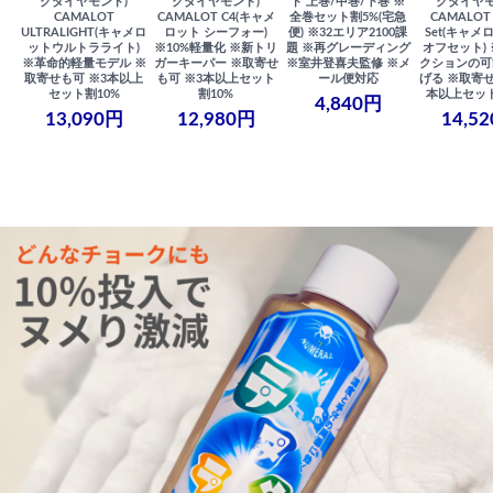
クダイヤモンド)
クダイヤモンド)
ド 上巻/中巻/下巻 ※
クダイヤモ
CAMALOT
CAMALOT C4(キャメ
全巻セット割5%(宅急
CAMALOT 
ULTRALIGHT(キャメロ
ロット シーフォー)
便) ※32エリア2100課
Set(キャメロ
ットウルトラライト)
※10%軽量化 ※新トリ
題 ※再グレーディング
オフセット)
※革命的軽量モデル ※
ガーキーパー ※取寄せ
※室井登喜夫監修 ※メ
クションの可
取寄せも可 ※3本以上
も可 ※3本以上セット
ール便対応
げる ※取寄せ
セット割10%
割10%
本以上セット
4,840円
13,090円
12,980円
14,5