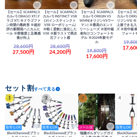
【セール】SCARPA(ス
【セール】SCARPA(ス
【セール】SCARPA(ス
【セール】SC
カルパ) DRAGO XT(ド
カルパ) INSTINCT VSR
カルパ) ORIGIN VS
カルパ) ORIG
ラゴ XT) ※ドラゴファ
LV(インスティンクト
WMN(オリジンVSウー
リジンVS) 
ン待望の最終形 ※超好
VSR ローボリューム)
マン) ※最高のエント
上達できる入
評の新開発ハニカムヒ
※軽く柔軟に進化した
リーシューズ ※初中級
ズ ※初中級
ール ※密着度と足裏感
VSR ※新ラストで異次
者向けコンフォートモ
フォート
覚が向上
元フィット感
デル ※2024年新モデ
19,8
ル
28,600円
28,600円
17,6
19,800円
27,500円
24,200円
17,600円
セット割
すべて見る
1
2
3
4
取寄もOK
取寄もOK
メール便
取寄もOK
BlackDiamond(ブラッ
BlackDiamond(ブラッ
瑞牆ボルダリングガイ
BlackDiam