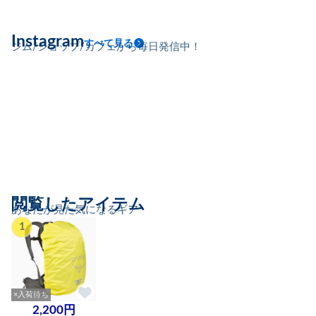
Instagram
すべて見る
ジム/ショップ/カフェから毎日発信中！
閲覧したアイテム
あなたが見た気になるギア
1
×入荷待ち
2,200円