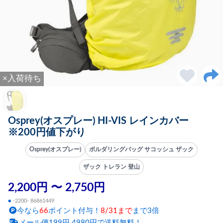
×入荷待ち
Osprey(オスプレー) HI-VIS レインカバー
※200円値下がり
Osprey(オスプレー)
ボルダリングバッグ サコッシュ ザック
ザック トレラン 登山
2,200円 〜 2,750円
●
-2200- 86861449
今なら
66
ポイント付与！
8/31まで
まで3倍
メール便199円 4980円で送料無料！