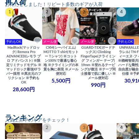
再入荷
お待たせしました！リピート多数のギアが入荷
1
2
3
4
予約もOK
メール便
メール便
予約もOK
MadRock(マッドロッ
CXM(シーバイエム)
GUARD-TEX(ガードテ
UNPARALL
ク) Remora Pro
MOTTO T-shirt(モット
ックス) Climbing
ラレル) TN-F
ADVANCED(レモラ プ
ー Tシャツ) ※コット
FingerTape(クライミン
ィーエヌ-フ
ロ アドバンスト) ※限
ン100%で最適な着心
グ フィンガー テープ)
※楢崎智亜共
定リミテッドモデル ※
地 ※クライミングの本
19mm ※登れるテーピ
ハードな剛性
マッドロック最強XFラ
質を胸に表現 ※メール
ングが復活 ※テープ同
自由度が融合
バー採用 ※異次元のフ
便対応
士接着で肌に優しい ※
仕様 ※予
リクション ※予約も
メール便対応
5,500円
30,9
OK
990円
28,600円
ランキング
人気上昇中のギアをチェック！
1
2
3
4