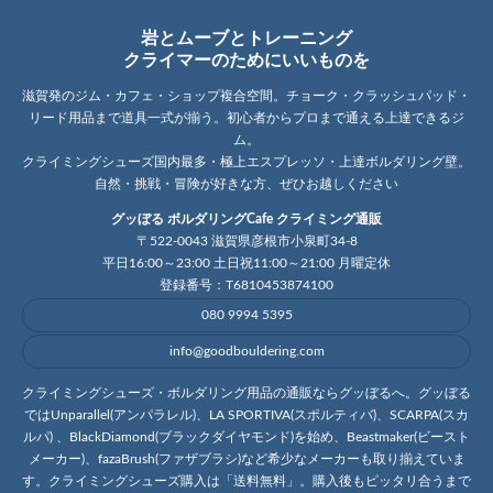
岩とムーブとトレーニング
クライマーのためにいいものを
滋賀発のジム・カフェ・ショップ複合空間。チョーク・クラッシュパッド・
リード用品まで道具一式が揃う。初心者からプロまで通える上達できるジ
ム。
クライミングシューズ国内最多・極上エスプレッソ・上達ボルダリング壁。
自然・挑戦・冒険が好きな方、ぜひお越しください
グッぼる ボルダリングCafe クライミング通販
〒522-0043 滋賀県彦根市小泉町34-8
平日16:00～23:00 土日祝11:00～21:00 月曜定休
登録番号：T6810453874100
080 9994 5395
info@goodbouldering.com
クライミングシューズ・ボルダリング用品の通販ならグッぼるへ。グッぼる
ではUnparallel(アンパラレル)、LA SPORTIVA(スポルティバ)、SCARPA(スカ
ルパ) 、BlackDiamond(ブラックダイヤモンド)を始め、Beastmaker(ビースト
メーカー)、fazaBrush(ファザブラシ)など希少なメーカーも取り揃えていま
す。クライミングシューズ購入は「送料無料」。購入後もピッタリ合うまで