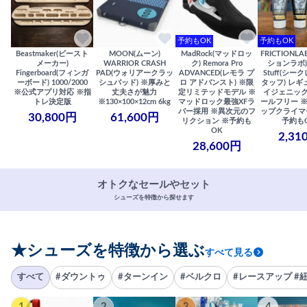
予約もOK
予約もOK
Beastmaker(ビースト
MOON(ムーン)
MadRock(マッドロッ
FRICTIONL
メーカー)
WARRIOR CRASH
ク) Remora Pro
ションラボ) S
Fingerboard(フィンガ
PAD(ウォリアークラッ
ADVANCED(レモラ プ
Stuff(シー
ーボード) 1000/2000
シュパッド) ※厚みと
ロ アドバンスト) ※限
タッフ) レギ
※公式アプリ対応 ※指
丈夫さが魅力
定リミテッドモデル ※
イジェニック
トレ決定版
※130×100×12cm 6kg
マッドロック最強XFラ
ールフリー 
バー採用 ※異次元のフ
ップクライマ
30,800円
61,600円
リクション ※予約も
予約も
OK
2,31
28,600円
オトクなセールやセット
シューズを特徴から探せます
★シューズを特徴から選ぶ
すべて見る
すべて
#ダウントゥ
#ターンイン
#ベルクロ
#レースアップ #
1
2
3
4