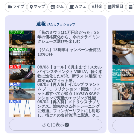
ライブ
マップ
ジム
カフェ
料金
営業日
速報
ジム カフェ ショップ
☆ブログ
「昔のミウラは1万円台だった」25
年の価格変化から、今のクライミン
グシューズ選びを楽しむ
☆お知らせ
【ジム】13周年キャンペーン全商品
10%OFF
新入荷
08/06【セール】8月末まで！スカル
パ インスティンクト VSR LV。軽く柔
軟に進化したVSR。新ラスト(足型)で
異次元のフィット感。
再入荷
08/05【再入荷】イボルブ ファント
ム プロ。フリクション・剛性・フィ
ット感すべてが頂点！EVOWRAPテ
ンションで究極のエッジング性能を
再入荷
08/04【再入荷】メトリウス ナノリ
実現。進化系ラバーEvo-74はTRAX
ングス。旅先やジム外トレーニング
を凌駕する粘着力で極小ホールドに
に最適。フィンガーリフトにも対応
安心感。
し、指ごとの負荷管理に最適。クラ
イマーの指を本気で鍛えるギア。
さらに表示