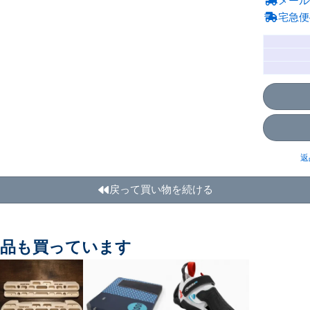
メール
宅急便
返
戻って買い物を続ける
商品も買っています