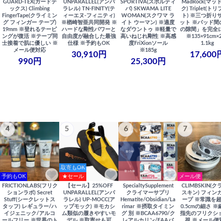
GUARD-TEX(ガードテ
UNPARALLEL(アンパ
SPORTIVA(スポルティ
MadRock(マッ
ックス) Climbing
ラレル) TN-FINITY(テ
バ) SKWAMA LITE
ク) Triplet(ト
FingerTape(クライミン
ィーエヌ-フィニティ)
WOMAN(スクワマ ラ
ト) ※三つ折り
グ フィンガー テープ)
※楢崎智亜共同開発 ※
イト ウーマン) ※適度
ット ※パッド間
19mm ※登れるテーピ
ハードな剛性パワーと
なダウントゥ ※軽量で
の隙間」を完全
ングが復活 ※テープ同
自由度が融合した最強
高いねじれ剛性 ※高感
※135×91cm×
士接着で肌に優しい ※
仕様 ※予約もOK
度FriXionソール
1.1kg
メール便対応
※185g
30,910円
17,600
990円
25,300円
4
5
6
7
取寄もOK
予約もOK
★セール
メール便
FRICTIONLABS(フリク
【セール】25%OFF
SpecialtySupplement
CLIMBSKIN(
ションラボ) Secret
UNPARALLEL(アンパ
クライマーサプリ
スキン) フィン
Stuff(シークレットス
ラレル) UP-MOCC(ア
Hematite/Obsidian/La
ープ ※常識を
タッフ) レギュラー/ハ
ップモック) ※モカシ
rimar ※摂取タイミン
0.5cmの細さ 
イジェニック/アルコ
ム類似の履きやすいモ
グ 別 ※BCAA6790/ク
指先のフリクシ
ールフリー ※世界のト
デル ※取寄せも可
レアルカリン/EAAバ
視 ※メール便