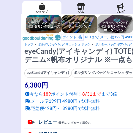
ショップ
ジム
ブログ
クライミングシューズ
チョーク ブラシ
クラッシュパッド
ボルダリングシューズ
チョークバッグ
ボルダリングマット
ボルダーパッド
ポイント3倍
8/31まで
メール便199円 49
トップ
ボルダリングバッグ サコッシュ ザック
ボルダーバッグ ギアバッグ
eyeCandy(アイキャンディ) TO
デニム×帆布オリジナル ※一点
eyeCandy(アイキャンディ)
ボルダリングバッグ サコッシュ ザッ
6,380円
今なら
189
ポイント付与！
8/31まで
まで3倍
メール便199円 4980円で送料無料
宅急便498円～ 8980円で送料無料
レビュー
最初のレビューで300pt