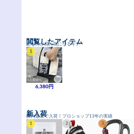
閲覧したアイテム
あなたが見た気になるギア
1
×入荷待ち
6,380円
新入荷
国内最速で入荷！プロショップ13年の実績
1
2
3