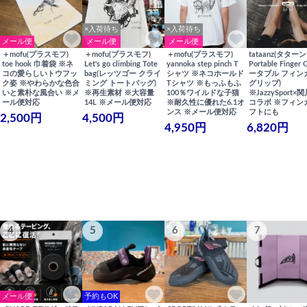
×入荷待ち
×入荷待ち
メール便
メール便
メール便
＋mofu(プラスモフ)
＋mofu(プラスモフ)
＋mofu(プラスモフ)
tataanz(タターン
toe hook 巾着袋 ※ネ
Let's go climbing Tote
yannoka step pinch T
Portable Finger 
コの愛らしいトウフッ
bag(レッツゴー クライ
シャツ ※ネコホールド
ータブル フィン
ク姿 ※やわらかな色合
ミング トートバッグ)
Tシャツ ※もっふもふ
グリップ)
いと素朴な風合い ※メ
※再生素材 ※大容量
100％ワイルドな子猫
※JazzySport
ール便対応
14L ※メール便対応
※耐久性に優れた6.1オ
コラボ ※フィン
ンス ※メール便対応
フトにも
2,500円
4,500円
4,950円
6,820円
4
5
6
7
メール便
予約もOK