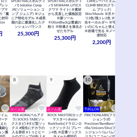
ドロッ
SPORTIVA(スポルティ
SPORTIVA(スポルティ
CXM(シーバイエム)
SoiLL(ソイ
リプレッ
バ) Solution Comp
バ) SKWAMA LITE(ス
CLIMB BRICK(クライ
Boulde
サブマ
JR(ソリューション コ
クワマ ライト) ※素材
ム ブリック)
クボルダー1
の「魔
ンプ ジュニア) ※ジュ
から見直した価格設定
Skin/Muscle ※爪ヤス
Boris
に封印
ニア特化モデル ※成長
※新ソール
リ2色/指トレ2色 ※蓄
Saberi×F
2cm
期の足に最適化したテ
FriXionBlackは脅威の
光キーホルダー ※可愛
コラ
ンションバランス
粘り ※快適さを進化さ
いのにちゃんと使える
29,
せたモデル
※岩場で光る ※メール
円
25,300円
便対応
25,300円
2,200円
8
9
10
11
メール便
メール便
予約もOK
メール便
クライム
PER-ADRA(ペルアド
ROCK MASTER(ロック
FRICTIONLABS(フリク
笠置山ク
ガーテ
ラ) SOCKS TABI(ソッ
マスター) dralon
ションラボ)
リアガイド
超えた
クスタビ) #タビ型ソッ
RockSocks(ドラロンロ
Precision/BamBam/Go
2022年度
※繊細な
クス #指先にチカラの
ックソックス) プレー
rilla/Unicorn/Disc(プレ
/ 里西 里
ョン重
入る形状 #トゥとヒー
ン4色 ※定番ソックス
シジョン/バムバム/ゴ
リア ※
対応
ルのグリップが向上 #
※メール便対応
リラ/ユニコーン/ディ