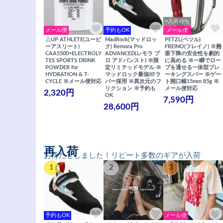
×入荷待ち
メール便
予約もOK
メール便
△UP ATHLETE(ユーピ
MadRock(マッドロッ
PETZL(ペツル)
ーアスリート)
ク) Remora Pro
FREINO(フレイノ) ※懸
CAA5500+ELECTROLY
ADVANCED(レモラ プ
垂下降の安全性を劇的
TES SPORTS DRINK
ロ アドバンスト) ※限
に高める ※一瞬でロー
POWDER for
定リミテッドモデル ※
プを通せる一体型ブレ
HYDRATION & T-
マッドロック最強XFラ
ーキングスパー ※ゲー
CYCLE ※メール便対応
バー採用 ※異次元のフ
ト開口幅15mm 85g ※
リクション ※予約も
メール便対応
2,320円
OK
7,590円
28,600円
再入荷
お待たせしました！リピート多数のギアが入荷
1
2
3
予約もOK
メール便