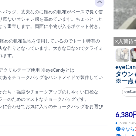
トバッグ。丈夫なのに軽めの帆布がベースで長く使
り気ないオシャレ感を高めています。ちょっとした
なり重宝します。両面に小物が入るポケット付き。
には軽めの帆布生地を使用しているのでトート特有の
×入荷待
夫な作りとなっています。大きな口なのでクライミ
れます。
eyeCa
アクリルテープ使用 ※eyeCandyとは
タウン
であるチョークバッグをハンドメイドで製作してい
※一点
かたち・強度やチョークアップのしやすい口径な
eyeC
ラーのためのマストなチョークバッグです。
ンに合わせてお気に入りのチョークバッグをお選び
6,380
●
-6380- 131
今なら