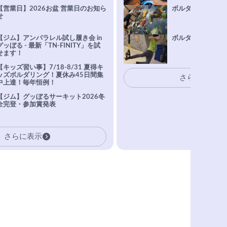
【営業日】2026お盆 営業日のお知ら
ボルダリング上達Q
せ
【ジム】アンパラレル試し履き会 in
ボルダリングトレ
グッぼる - 最新「TN-FINITY」を試
せます！
【キッズ習い事】7/18-8/31 夏得キ
ッズボルダリング！夏休み45日間集
さらに表示
中上達！毎年恒例！
【ジム】グッぼるサーキット2026冬
全完登・参加賞発表
さらに表示