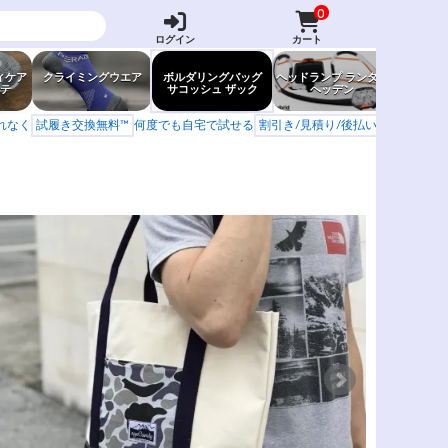
0
ログイン
カート
ィケア
クライミングウエア
ボルダリングバッグ
ヘッドランプ ランタン
防虫グッ
テ
サコッシュ ザック
ヘッデン
岩場ア
もれなく
試履き交換無料™
何度でも自宅で試せる
割引き/見積り/後払い
学校 山岳会