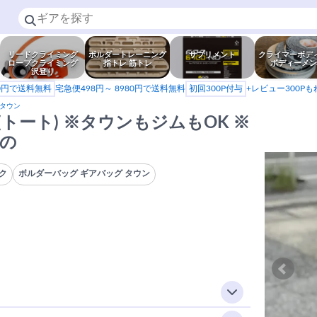
リードクライミング
ボルダートレーニング
サプリメント
クライマーボデ
ロープクライミング
指トレ 筋トレ
ボディーメン
沢登り
80円で送料無料
宅急便498円～ 8980円で送料無料
初回300P付与
+レビュー300P
 タウン
TE(トート) ※タウンもジムもOK ※
もの
ク
ボルダーバッグ ギアバッグ タウン