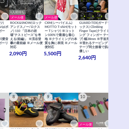
×入荷待ち
メール便
メール便
メール便
ツ)
ROCK&SNOW(ロック
CXM(シーバイエム)
GUARD-TEX(ガードテ
GUARD-
Grip(ポ
アンドスノー/ロクス
MOTTO T-shirt(モット
ックス) Climbing
ックス) Cli
ガー
ノ) 110 「日本の岩
ー Tシャツ) ※コット
Finger Tape(クライミ
FingerT
場“テストピース”を考
ン100%で最適な着心
ング フィンガー テー
グ フィン
×関川愛音
える(前編)」 ※渓谷登
地 ※クライミングの本
プ) 幅38mm ※手首用
19mm 
ガーリ
攀の最前線 ※メール便
質を胸に表現 ※メール
※登れるテーピング ※
ングが復活
対応
便対応
テープ同士接着で肌に
士接着で肌
優しい
メール便
2,090円
5,500円
2,640円
990円
8
9
10
11
メール便