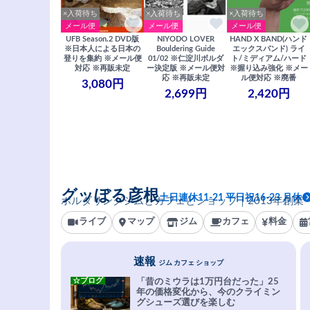
×入荷待ち
×入荷待ち
×入荷待ち
メール便
メール便
メール便
UFB Season.2 DVD版
NIYODO LOVER
HAND X BAND(ハンド
※日本人による日本の
Bouldering Guide
エックスバンド) ライ
登りを集約 ※メール便
01/02 ※仁淀川ボルダ
ト/ミディアム/ハード
対応 ※再販未定
ー決定版 ※メール便対
※握り込み強化 ※メー
応 ※再販未定
ル便対応 ※廃番
3,080円
2,699円
2,420円
グッぼる彦根
土日連休11-21 平日祝16-23 月休
ボルダリングジムとカフェとショップ｜2013年創業
ライブ
マップ
ジム
カフェ
料金
速報
ジム カフェ ショップ
☆ブログ
「昔のミウラは1万円台だった」25
年の価格変化から、今のクライミン
グシューズ選びを楽しむ