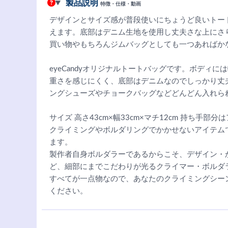
製品説明
特徴・仕様・動画
デザインとサイズ感が普段使いにちょうど良いトー
えます。底部はデニム生地を使用し丈夫さな上にさ
買い物やもちろんジムバッグとしても一つあればか
eyeCandyオリジナルトートバッグです。ボディ
重さを感じにくく、底部はデニムなのでしっかり丈
ングシューズやチョークバッグなどどんどん入れら
サイズ 高さ43cm×幅33cm×マチ12cm 持ち手部分は
クライミングやボルダリングでかかせないアイテム
ます。
製作者自身ボルダラーであるからこそ、デザイン・
ど、細部にまでこだわりが光るクライマー・ボルダ
すべてが一点物なので、あなたのクライミングシー
ください。