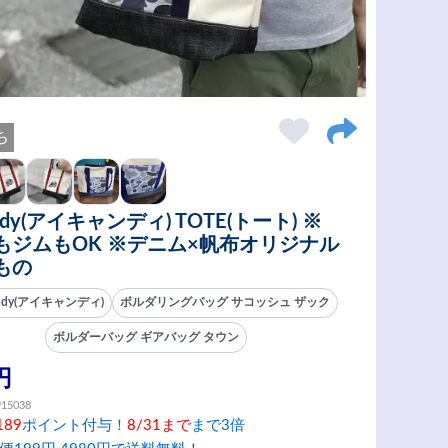
ち
ndy(アイキャンディ) TOTE(トート) ※
もジムもOK ※デニム×帆布オリジナル
もの
andy(アイキャンディ)
ボルダリングバッグ サコッシュ ザック
ボルダーバッグ ギアバッグ タウン
円
915038
189
ポイント付与！
8/31まで
まで3倍