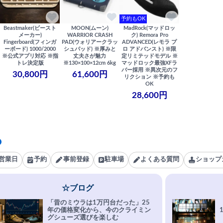
予約もOK
Beastmaker(ビースト
MOON(ムーン)
MadRock(マッドロッ
メーカー)
WARRIOR CRASH
ク) Remora Pro
Fingerboard(フィンガ
PAD(ウォリアークラッ
ADVANCED(レモラ プ
ーボード) 1000/2000
シュパッド) ※厚みと
ロ アドバンスト) ※限
※公式アプリ対応 ※指
丈夫さが魅力
定リミテッドモデル ※
トレ決定版
※130×100×12cm 6kg
マッドロック最強XFラ
バー採用 ※異次元のフ
30,800円
61,600円
リクション ※予約も
OK
28,600円
営業日
予約
事前登録
駐車場
よくある質問
ショップ
☆ブログ
「昔のミウラは1万円台だった」25
年の価格変化から、今のクライミン
グシューズ選びを楽しむ