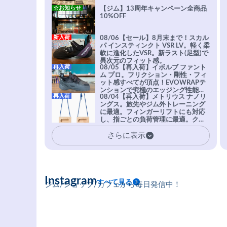
☆お知らせ
【ジム】13周年キャンペーン全商品
10%OFF
新入荷
08/06【セール】8月末まで！スカル
パ インスティンクト VSR LV。軽く柔
軟に進化したVSR。新ラスト(足型)で
異次元のフィット感。
再入荷
08/05【再入荷】イボルブ ファント
ム プロ。フリクション・剛性・フィ
ット感すべてが頂点！EVOWRAPテ
ンションで究極のエッジング性能を
再入荷
08/04【再入荷】メトリウス ナノリ
実現。進化系ラバーEvo-74はTRAX
ングス。旅先やジム外トレーニング
を凌駕する粘着力で極小ホールドに
に最適。フィンガーリフトにも対応
安心感。
し、指ごとの負荷管理に最適。クラ
イマーの指を本気で鍛えるギア。
さらに表示
Instagram
すべて見る
ジム/ショップ/カフェから毎日発信中！