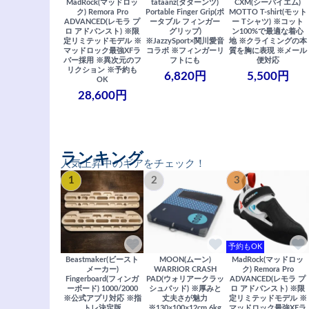
MadRock(マッドロッ
tataanz(タターンツ)
CXM(シーバイエム)
ク) Remora Pro
Portable Finger Grip(ポ
MOTTO T-shirt(モット
ADVANCED(レモラ プ
ータブル フィンガー
ー Tシャツ) ※コット
ロ アドバンスト) ※限
グリップ)
ン100%で最適な着心
定リミテッドモデル ※
※JazzySport×関川愛音
地 ※クライミングの本
マッドロック最強XFラ
コラボ ※フィンガーリ
質を胸に表現 ※メール
バー採用 ※異次元のフ
フトにも
便対応
リクション ※予約も
6,820円
5,500円
OK
28,600円
ランキング
人気上昇中のギアをチェック！
1
2
3
予約もOK
Beastmaker(ビースト
MOON(ムーン)
MadRock(マッドロッ
メーカー)
WARRIOR CRASH
ク) Remora Pro
Fingerboard(フィンガ
PAD(ウォリアークラッ
ADVANCED(レモラ プ
ーボード) 1000/2000
シュパッド) ※厚みと
ロ アドバンスト) ※限
※公式アプリ対応 ※指
丈夫さが魅力
定リミテッドモデル ※
トレ決定版
※130×100×12cm 6kg
マッドロック最強XFラ